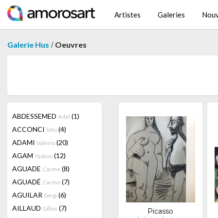
Artistes
Galeries
Nouv
/
Galerie Hus
Oeuvres
ABDESSEMED
(1)
Adel
ACCONCI
(4)
Vito
ADAMI
(20)
Valerio
AGAM
(12)
Yaakov
AGUADE
(8)
Carme
AGUADÉ
(7)
Carme
AGUILAR
(6)
Sergi
AILLAUD
(7)
Gilles
Picasso