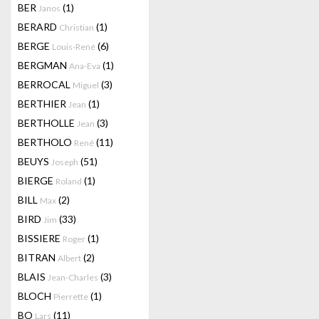
BER
(1)
Janos
BERARD
(1)
Christian
BERGE
(6)
Louis-René
BERGMAN
(1)
Ana-Eva
BERROCAL
(3)
Miguel
BERTHIER
(1)
Jean
BERTHOLLE
(3)
Jean
BERTHOLO
(11)
René
BEUYS
(51)
Joseph
BIERGE
(1)
Roland
BILL
(2)
Max
BIRD
(33)
Jim
BISSIERE
(1)
Roger
BITRAN
(2)
Albert
BLAIS
(3)
Jean-Charles
BLOCH
(1)
Pierrette
BO
(11)
Lars