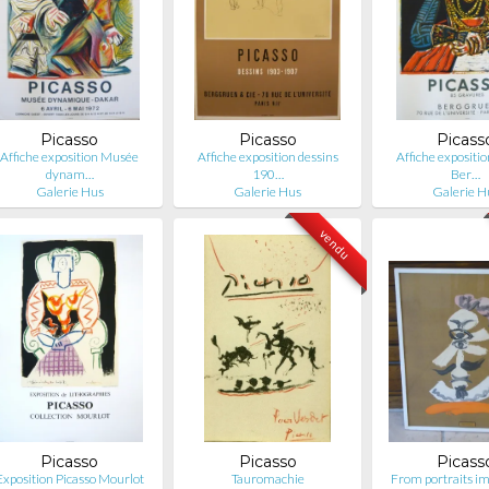
Picasso
Picasso
Picass
Affiche exposition Musée
Affiche exposition dessins
Affiche expositio
dynam…
190…
Ber…
Galerie Hus
Galerie Hus
Galerie H
vendu
Picasso
Picasso
Picass
Exposition Picasso Mourlot
Tauromachie
From portraits i