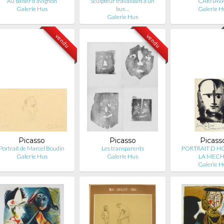
Au baiser d'avignon
Sculpteur travaillant à un
CARNAV
Galerie Hus
bus…
Galerie H
Galerie Hus
vendu
vendu
Picasso
Picasso
Picass
Portrait de Marcel Boudin
Les transparents
PORTRAIT D 
Galerie Hus
Galerie Hus
LA MEC
Galerie H