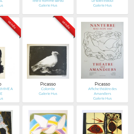
AL
Tete d'homme barbu
Le soleil ebloui
us
Galerie Hus
Galerie Hus
vendu
vendu
o
Picasso
Picasso
HOMME A
Colombe
Affiche théâtre des
HE
Galerie Hus
Amandiers
us
Galerie Hus