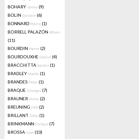
BOHARY
(9)
James
BOLIN
(6)
Gustave
BONNARD
(1)
Pierre
BORRELL PALAZÓN
Alfons
(11)
BOURDIN
(2)
Hervé
BOURDOUXHE
(4)
Denise
BRACCHITTA
(1)
Sandro
BRADLEY
(1)
Martin
BRANDES
(1)
Peter
BRAQUE
(7)
Georges
BRAUNER
(2)
Victor
BREUNING
(2)
Olaf
BRILLANT
(1)
Gilou
BRINKMANN
(7)
Enrique
BROSSA
(10)
Joan