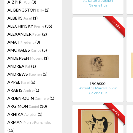
Au baiser d'avignon
AIZPIRI
(3)
Paul
Galerie Hus
AL BENGSTON
(2)
Billy
ALBERS
(1)
Josef
vendu
ALECHINSKY
(35)
Pierre
ALEXANDER
(2)
Peter
AMAT
(8)
Frederic
AMORALES
(5)
Carlos
ANDERSEN
(1)
Mogens
ANDREA
(1)
Pat
ANDREWS
(5)
Stephen
APPEL
(6)
Karel
Picasso
Portrait de Marcel Boudin
ARABIS
(1)
Andre
Galerie Hus
ARDEN-QUIN
(1)
Carmelo
ARGIMON
(10)
Daniel
vendu
ARHIKA
(1)
Avigdor
ARMAN
Pierre Fernandez
(15)