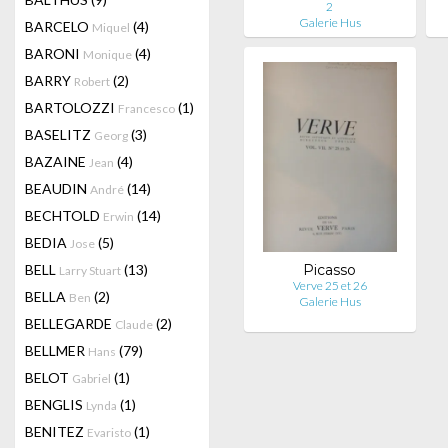
2
Galerie Hus
BARCELO
(4)
Miquel
BARONI
(4)
Monique
BARRY
(2)
Robert
BARTOLOZZI
(1)
Francesco
BASELITZ
(3)
Georg
BAZAINE
(4)
Jean
BEAUDIN
(14)
André
BECHTOLD
(14)
Erwin
BEDIA
(5)
Jose
BELL
(13)
Picasso
Larry Stuart
Verve 25 et 26
BELLA
(2)
Ben
Galerie Hus
BELLEGARDE
(2)
Claude
BELLMER
(79)
Hans
BELOT
(1)
Gabriel
BENGLIS
(1)
Lynda
BENITEZ
(1)
Evaristo