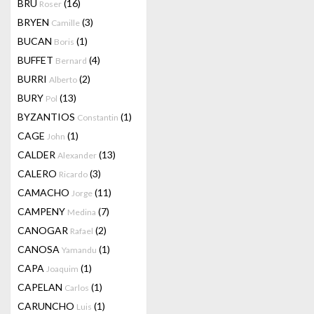
BRU
(16)
Roser
BRYEN
(3)
Camille
BUCAN
(1)
Boris
BUFFET
(4)
Bernard
BURRI
(2)
Alberto
BURY
(13)
Pol
BYZANTIOS
(1)
Constantin
CAGE
(1)
John
CALDER
(13)
Alexander
CALERO
(3)
Ricardo
CAMACHO
(11)
Jorge
CAMPENY
(7)
Medina
CANOGAR
(2)
Rafael
CANOSA
(1)
Yamandu
CAPA
(1)
Joaquim
CAPELAN
(1)
Carlos
CARUNCHO
(1)
Luis