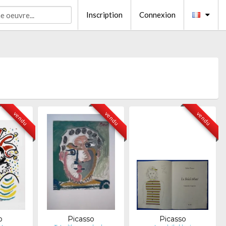
Inscription
Connexion
vendu
vendu
vendu
o
Picasso
Picasso