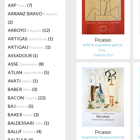
ARP
(7)
Hans
ARRANZ-BRAVO
Eduardo
(2)
ARROYO
(12)
Eduardo
ARTIGAS
(1)
Joan Gardy
Picasso
Affiche exposition galerie
ARTIGAU
(1)
Francesc
Gra…
Galerie Hus
ASSADOUR
(1)
ASSE
(8)
Genevieve
ATLAN
(5)
Jean Michel
AVATI
(1)
Mario
BABER
(3)
Alice
BACON
(22)
Francis
BAJ
(5)
Enrico
BAKER
(3)
Kevin
BALDESSARI
(1)
John
BALLIF
(4)
Yannick
Picasso
Exposition Picasso Mourlot
BALTHUS
(9)