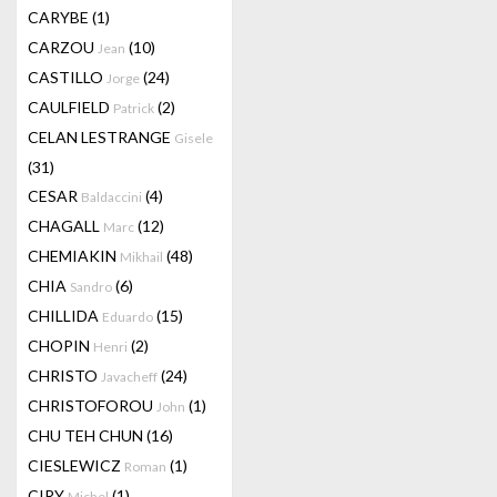
CARYBE
(1)
CARZOU
(10)
Jean
CASTILLO
(24)
Jorge
CAULFIELD
(2)
Patrick
CELAN LESTRANGE
Gisele
(31)
CESAR
(4)
Baldaccini
CHAGALL
(12)
Marc
CHEMIAKIN
(48)
Mikhail
CHIA
(6)
Sandro
CHILLIDA
(15)
Eduardo
CHOPIN
(2)
Henri
CHRISTO
(24)
Javacheff
CHRISTOFOROU
(1)
John
CHU TEH CHUN
(16)
CIESLEWICZ
(1)
Roman
CIRY
(1)
Michel