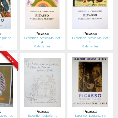
o
Picasso
Picasso
n galerie
Exposition Picasso Mourlot
Exposition Picasso Mourlot
4
3
us
Galerie Hus
Galerie Hus
vendu
o
Picasso
Picasso
maginaires
Exposition louise leiris
Exposition Louise Leiris