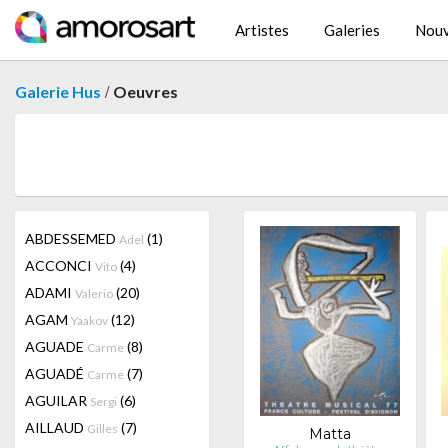
Artistes
Galeries
Nouv
/
Galerie Hus
Oeuvres
ABDESSEMED
(1)
Adel
ACCONCI
(4)
Vito
ADAMI
(20)
Valerio
AGAM
(12)
Yaakov
AGUADE
(8)
Carme
AGUADÉ
(7)
Carme
AGUILAR
(6)
Sergi
AILLAUD
(7)
Gilles
Matta