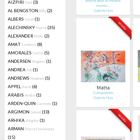
Affiche pour le théâtre
AIZPIRI
(3)
Paul
munici…
AL BENGSTON
(2)
Galerie Hus
Billy
ALBERS
(1)
Josef
vendu
ALECHINSKY
(35)
Pierre
ALEXANDER
(2)
Peter
AMAT
(8)
Frederic
AMORALES
(5)
Carlos
ANDERSEN
(1)
Mogens
ANDREA
(1)
Pat
ANDREWS
(5)
Stephen
APPEL
(6)
Karel
Matta
Composition
ARABIS
(1)
Andre
Galerie Hus
ARDEN-QUIN
(1)
Carmelo
ARGIMON
(10)
Daniel
vendu
ARHIKA
(1)
Avigdor
ARMAN
Pierre Fernandez
(15)