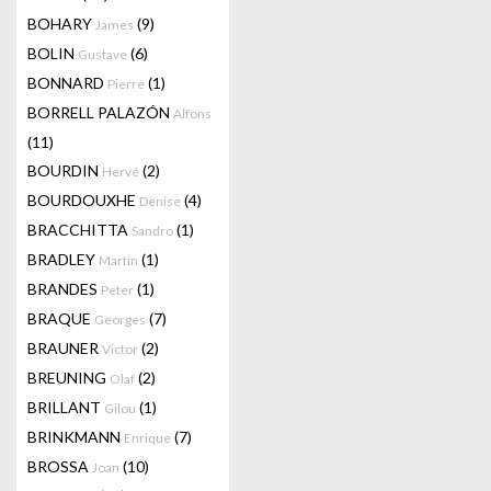
BOHARY
(9)
James
BOLIN
(6)
Gustave
BONNARD
(1)
Pierre
BORRELL PALAZÓN
Alfons
(11)
BOURDIN
(2)
Hervé
BOURDOUXHE
(4)
Denise
BRACCHITTA
(1)
Sandro
BRADLEY
(1)
Martin
BRANDES
(1)
Peter
BRAQUE
(7)
Georges
BRAUNER
(2)
Victor
BREUNING
(2)
Olaf
BRILLANT
(1)
Gilou
BRINKMANN
(7)
Enrique
BROSSA
(10)
Joan