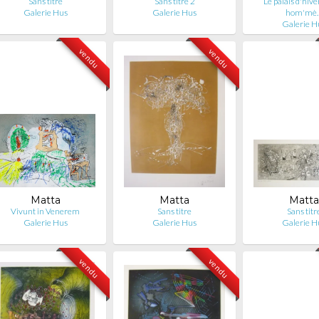
Sans titre
Sans titre 2
Le palais d'hiv
Galerie Hus
Galerie Hus
hom'mè
Galerie H
vendu
vendu
Matta
Matta
Matta
Vivunt in Venerem
Sans titre
Sans titr
Galerie Hus
Galerie Hus
Galerie H
vendu
vendu