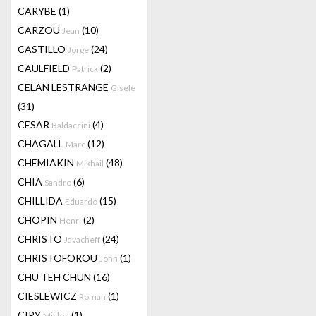
CARYBE
(1)
CARZOU
(10)
Jean
CASTILLO
(24)
Jorge
CAULFIELD
(2)
Patrick
CELAN LESTRANGE
Gisele
(31)
CESAR
(4)
Baldaccini
CHAGALL
(12)
Marc
CHEMIAKIN
(48)
Mikhail
CHIA
(6)
Sandro
CHILLIDA
(15)
Eduardo
CHOPIN
(2)
Henri
CHRISTO
(24)
Javacheff
CHRISTOFOROU
(1)
John
CHU TEH CHUN
(16)
CIESLEWICZ
(1)
Roman
CIRY
(1)
Michel