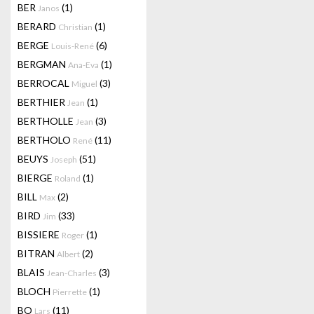
BER
(1)
Janos
BERARD
(1)
Christian
BERGE
(6)
Louis-René
BERGMAN
(1)
Ana-Eva
BERROCAL
(3)
Miguel
BERTHIER
(1)
Jean
BERTHOLLE
(3)
Jean
BERTHOLO
(11)
René
BEUYS
(51)
Joseph
BIERGE
(1)
Roland
BILL
(2)
Max
BIRD
(33)
Jim
BISSIERE
(1)
Roger
BITRAN
(2)
Albert
BLAIS
(3)
Jean-Charles
BLOCH
(1)
Pierrette
BO
(11)
Lars