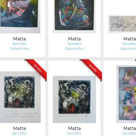
Matta
Matta
Matta
Sans titre
Sans titre
Sans titr
Galerie Hus
Galerie Hus
Galerie H
vendu
vendu
Matta
Matta
Matta
Sans titre
Sans titre
Sans titr