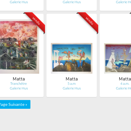
Galerie Hus
Galerie Hus
Galerie H
vendu
vendu
Matta
Matta
Matta
Tranchêtre
5 a.m
4 a.m.
Galerie Hus
Galerie Hus
Galerie H
Page Suivante »