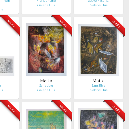
er (from
Franqu-isme
Les voix (suite)
…
Galerie Hus
Galerie Hus
us
vendu
vendu
vendu
Matta
Matta
e
Sans titre
Sans titre
us
Galerie Hus
Galerie Hus
vendu
vendu
vendu