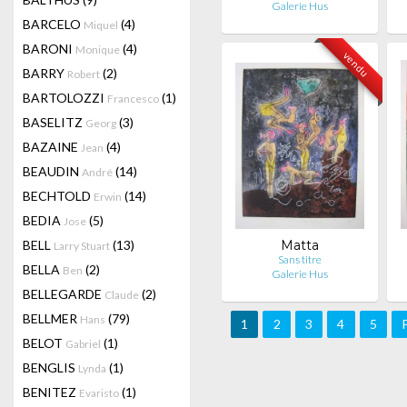
Galerie Hus
BARCELO
(4)
Miquel
BARONI
(4)
Monique
vendu
BARRY
(2)
Robert
BARTOLOZZI
(1)
Francesco
BASELITZ
(3)
Georg
BAZAINE
(4)
Jean
BEAUDIN
(14)
André
BECHTOLD
(14)
Erwin
BEDIA
(5)
Jose
BELL
(13)
Matta
Larry Stuart
Sans titre
BELLA
(2)
Ben
Galerie Hus
BELLEGARDE
(2)
Claude
BELLMER
(79)
Hans
1
2
3
4
5
BELOT
(1)
Gabriel
BENGLIS
(1)
Lynda
BENITEZ
(1)
Evaristo