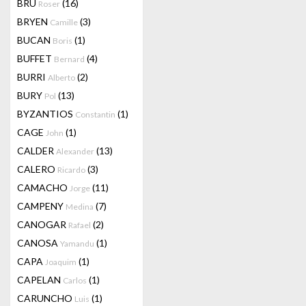
BRU
(16)
Roser
BRYEN
(3)
Camille
BUCAN
(1)
Boris
BUFFET
(4)
Bernard
BURRI
(2)
Alberto
BURY
(13)
Pol
BYZANTIOS
(1)
Constantin
CAGE
(1)
John
CALDER
(13)
Alexander
CALERO
(3)
Ricardo
CAMACHO
(11)
Jorge
CAMPENY
(7)
Medina
CANOGAR
(2)
Rafael
CANOSA
(1)
Yamandu
CAPA
(1)
Joaquim
CAPELAN
(1)
Carlos
CARUNCHO
(1)
Luis