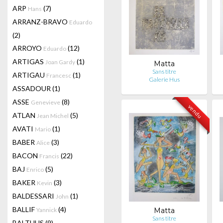
ARP
(7)
Hans
ARRANZ-BRAVO
Eduardo
(2)
ARROYO
(12)
Eduardo
ARTIGAS
(1)
Joan Gardy
Matta
Sans titre
ARTIGAU
(1)
Francesc
Galerie Hus
ASSADOUR
(1)
ASSE
(8)
Genevieve
vendu
ATLAN
(5)
Jean Michel
AVATI
(1)
Mario
BABER
(3)
Alice
BACON
(22)
Francis
BAJ
(5)
Enrico
BAKER
(3)
Kevin
BALDESSARI
(1)
John
BALLIF
(4)
Yannick
Matta
Sans titre
BALTHUS
(9)