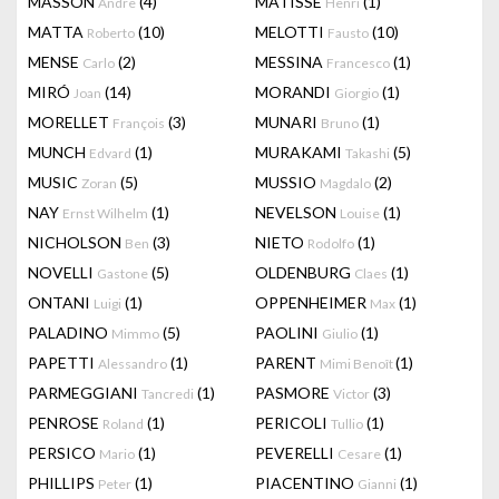
MASSON
(4)
MATISSE
(1)
Andre
Henri
MATTA
(10)
MELOTTI
(10)
Roberto
Fausto
MENSE
(2)
MESSINA
(1)
Carlo
Francesco
MIRÓ
(14)
MORANDI
(1)
Joan
Giorgio
MORELLET
(3)
MUNARI
(1)
François
Bruno
MUNCH
(1)
MURAKAMI
(5)
Edvard
Takashi
MUSIC
(5)
MUSSIO
(2)
Zoran
Magdalo
NAY
(1)
NEVELSON
(1)
Ernst Wilhelm
Louise
NICHOLSON
(3)
NIETO
(1)
Ben
Rodolfo
NOVELLI
(5)
OLDENBURG
(1)
Gastone
Claes
ONTANI
(1)
OPPENHEIMER
(1)
Luigi
Max
PALADINO
(5)
PAOLINI
(1)
Mimmo
Giulio
PAPETTI
(1)
PARENT
(1)
Alessandro
Mimi Benoît
PARMEGGIANI
(1)
PASMORE
(3)
Tancredi
Victor
PENROSE
(1)
PERICOLI
(1)
Roland
Tullio
PERSICO
(1)
PEVERELLI
(1)
Mario
Cesare
PHILLIPS
(1)
PIACENTINO
(1)
Peter
Gianni