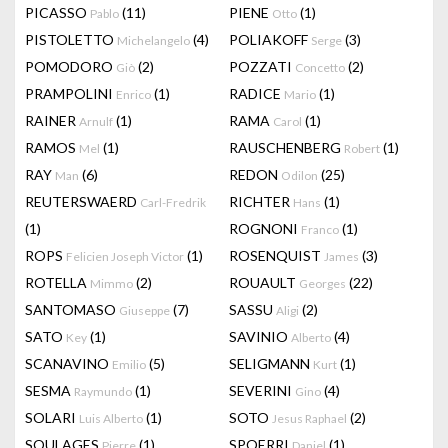
PICASSO
(11)
PIENE
(1)
Pablo
Otto
PISTOLETTO
(4)
POLIAKOFF
(3)
Michelangelo
Serge
POMODORO
(2)
POZZATI
(2)
Giò
Concetto
PRAMPOLINI
(1)
RADICE
(1)
Enrico
Mario
RAINER
(1)
RAMA
(1)
Arnulf
Carol
RAMOS
(1)
RAUSCHENBERG
(1)
Mel
Robert
RAY
(6)
REDON
(25)
Man
Odilon
REUTERSWAERD
RICHTER
(1)
Carl-Fredrik
Hans
(1)
ROGNONI
(1)
Franco
ROPS
(1)
ROSENQUIST
(3)
Felicien Joseph Victor
James
ROTELLA
(2)
ROUAULT
(22)
Mimmo
Georges
SANTOMASO
(7)
SASSU
(2)
Giuseppe
Aligi
SATO
(1)
SAVINIO
(4)
Key
Alberto
SCANAVINO
(5)
SELIGMANN
(1)
Emilio
Kurt
SESMA
(1)
SEVERINI
(4)
Raymundo
Gino
SOLARI
(1)
SOTO
(2)
Luis Alberto
Jesus Raphael
SOULAGES
(1)
SPOERRI
(1)
Pierre
Daniel