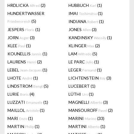
HRDLICKA
(2)
HUBBUCH
(1)
Alfred
Karl
HUNDERTWASSER
IMAI
(1)
Toshimitsu
(5)
INDIANA
(1)
Friedensreich
Robert
JESPERS
(1)
JONES
(3)
Floris
Allen
JORN
(3)
KANDINSKY
(1)
Asger
Wassily
KLEE
(1)
KLINGER
(2)
Paul
Max
KOUNELLIS
(1)
LAM
(5)
Jannis
Wifredo
LAURENS
(2)
LE PARC
(1)
Henri
Julio
LEBEL
(1)
LEGER
(1)
Jean-Jacques
Fernand
LHOTE
(1)
LICHTENSTEIN
(3)
André
Roy
LINDSTROM
(5)
LUCEBERT
(1)
Bengt
LURIE
(4)
LÜTHI
(1)
Boris
Urs
LUZZATI
(1)
MAGNELLI
(3)
Emanuele
Alberto
MAILLOL
(1)
MANSOUROFF
(2)
Aristide
Pavel
MARI
(1)
MARINI
(33)
Enzo
Marino
MARTIN
(1)
MARTINI
(1)
Philip
Alberto