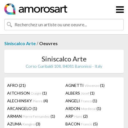
/
Siniscalco Arte
Oeuvres
Siniscalco Arte
Corso Garibaldi 108, 84081 Baronissi - Italy
AFRO
(21)
AGNETTI
(1)
Vincenzo
AITCHISON
(1)
ALBERS
(1)
Craigie
Josef
ALECHINSKY
(4)
ANGELI
(1)
Pierre
Franco
ARCANGELO
(1)
ARDON
(1)
Mordecai
ARMAN
(1)
ARP
(2)
Pierre Fernandez
Hans
AZUMA
(3)
BACON
(5)
Kengiro
Francis