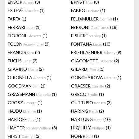
ENSOR
(3)
ERNST
(8)
James
Max
ESTEVE
(1)
FABRO
(1)
Maurice
Luciano
FARFA
(1)
FELIXMULLER
(1)
Conrad
FERRARI
(1)
FERRONI
(18)
Leon
Gianfranco
FIORONI
(1)
FISHERF
(1)
Giosetta
Stanley
FOLON
(3)
FONTANA
(10)
Jean-Michel
Lucio
FRANCIS
(2)
FRIEDLAENDER
(9)
Sam
Johnny
FUCHS
(2)
GIACOMETTI
(2)
Ernst
Alberto
GIAVINO
(2)
GILARDI
(1)
Mario
Piero
GIRONELLA
(1)
GONCHAROVA
(1)
Alberto
Natalia
GOODMAN
(1)
GRAESER
(2)
Sam
Camille
GRASSMANN
(1)
GRECO
(1)
Marcello
Emilio
GROSZ
(1)
GUTTUSO
(3)
George
Renato
HAJDU
(1)
HARING
(2)
Etienne
Keith
HARLOFF
(1)
HARTUNG
(10)
Guy
Hans
HAYTER
(8)
HIQUILLY
(1)
Stanley William
Philippe
HIRST
(2)
HOFER
(1)
Damien
Karl