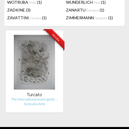
WOTRUBA
(1)
WUNDERLICH
(1)
Fritz
Paul
ZADKINE
(3)
ZANARTU
(1)
Enrique
ZAVATTINI
(1)
ZIMMERMANN
(1)
Cesare
Jacques
vendu
Turcato
The international avant garde …
Siniscalco Arte