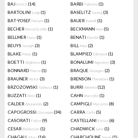
BAJ
(14)
BARBI
(1)
Enrico
Fabrizio
BARTOLINI
(1)
BASELITZ
(3)
Luigi
Georg
BAT-YOSEF
(1)
BAUER
(1)
Miriam
Rudolf
BECHER
(1)
BECKMANN
(5)
Bernd & Hilla
Max
BELLMER
(1)
BENATI
(1)
Hans
Davide
BEUYS
(3)
BILL
(2)
Joseph
Max
BLAKE
(1)
BLAMPIED
(1)
Peter
Edmund
BOETTI
(1)
BONALUMI
(3)
Alighiero
Agostino
BONNARD
(1)
BRAQUE
(2)
Pierre
Georges
BRAUNER
(3)
BRENSON
(1)
Victor
Theodore
BRZOZOWSKI
(1)
BURRI
(12)
Tadeusz
Alberto
BUZZATI
(1)
CAHN
(1)
Dino
Marcelle
CALDER
(2)
CAMPIGLI
(8)
Alexander
Massimo
CAPOGROSSI
(34)
CARRA
(5)
Giuseppe
Carlo
CASORATI
(9)
CASTELLANI
(6)
Felice
Enrico
CESAR
(1)
CHADWICK
(1)
Baldaccini
Lynn
CHAGALL
(16)
CHARCHOUNE
(1)
Marc
Serge