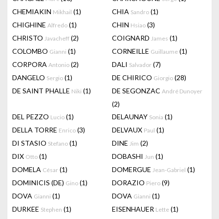
CHEMIAKIN
(1)
CHIA
(1)
Mikhail
Sandro
CHIGHINE
(1)
CHIN
(3)
Alfredo
Hsiao
CHRISTO
(2)
COIGNARD
(1)
Javacheff
James
COLOMBO
(1)
CORNEILLE
(1)
Gianni
Guillaume
CORPORA
(2)
DALI
(7)
Antonio
Salvador
DANGELO
(1)
DE CHIRICO
(28)
Sergio
Giorgio
DE SAINT PHALLE
(1)
DE SEGONZAC
Niki
André Dunoyer
(2)
DEL PEZZO
(1)
DELAUNAY
(1)
Lucio
Sonia
DELLA TORRE
(3)
DELVAUX
(1)
Enrico
Paul
DI STASIO
(1)
DINE
(2)
Stefano
Jim
DIX
(1)
DOBASHI
(1)
Otto
Jun
DOMELA
(1)
DOMERGUE
(1)
César
Jean-Gabriel
DOMINICIS (DE)
(1)
DORAZIO
(9)
Gino
Piero
DOVA
(1)
DOVA
(1)
Gianni
Gianni
DURKEE
(1)
EISENHAUER
(1)
Stephen
Lette