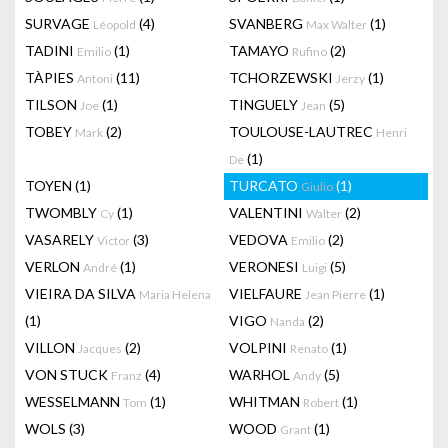
SURVAGE
(4)
SVANBERG
(1)
Léopold
Max Walter
TADINI
(1)
TAMAYO
(2)
Emilio
Rufino
TÀPIES
(11)
TCHORZEWSKI
(1)
Antoni
Jerzy
TILSON
(1)
TINGUELY
(5)
Joe
Jean
TOBEY
(2)
TOULOUSE-LAUTREC
Mark
Henri
(1)
De
TOYEN
(1)
TURCATO
(1)
Giulio
TWOMBLY
(1)
VALENTINI
(2)
Cy
Walter
VASARELY
(3)
VEDOVA
(2)
Victor
Emilio
VERLON
(1)
VERONESI
(5)
André
Luigi
VIEIRA DA SILVA
VIELFAURE
(1)
Maria Helena
Jean Pierre
(1)
VIGO
(2)
Nanda
VILLON
(2)
VOLPINI
(1)
Jacques
Renato
VON STUCK
(4)
WARHOL
(5)
Franz
Andy
WESSELMANN
(1)
WHITMAN
(1)
Tom
Robert
WOLS
(3)
WOOD
(1)
Grant