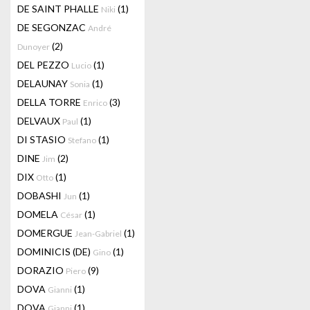
DE SAINT PHALLE
(1)
Niki
DE SEGONZAC
André
(2)
Dunoyer
DEL PEZZO
(1)
Lucio
DELAUNAY
(1)
Sonia
DELLA TORRE
(3)
Enrico
DELVAUX
(1)
Paul
DI STASIO
(1)
Stefano
DINE
(2)
Jim
DIX
(1)
Otto
DOBASHI
(1)
Jun
DOMELA
(1)
César
DOMERGUE
(1)
Jean-Gabriel
DOMINICIS (DE)
(1)
Gino
DORAZIO
(9)
Piero
DOVA
(1)
Gianni
DOVA
(1)
Gianni