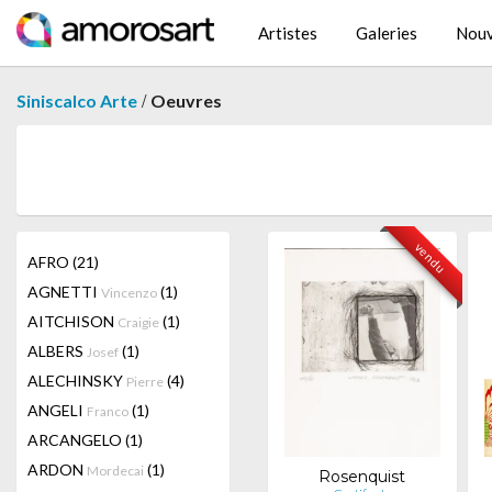
Artistes
Galeries
Nouv
/
Siniscalco Arte
Oeuvres
vendu
AFRO
(21)
AGNETTI
(1)
Vincenzo
AITCHISON
(1)
Craigie
ALBERS
(1)
Josef
ALECHINSKY
(4)
Pierre
ANGELI
(1)
Franco
ARCANGELO
(1)
ARDON
(1)
Mordecai
Rosenquist