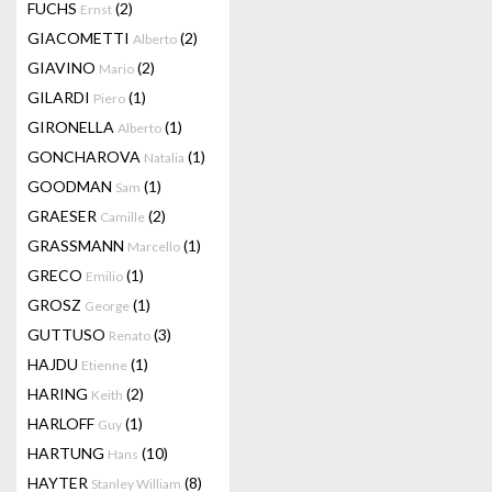
FUCHS
(2)
Ernst
GIACOMETTI
(2)
Alberto
GIAVINO
(2)
Mario
GILARDI
(1)
Piero
GIRONELLA
(1)
Alberto
GONCHAROVA
(1)
Natalia
GOODMAN
(1)
Sam
GRAESER
(2)
Camille
GRASSMANN
(1)
Marcello
GRECO
(1)
Emilio
GROSZ
(1)
George
GUTTUSO
(3)
Renato
HAJDU
(1)
Etienne
HARING
(2)
Keith
HARLOFF
(1)
Guy
HARTUNG
(10)
Hans
HAYTER
(8)
Stanley William