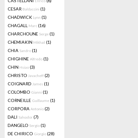
CASTELLANI
(6)
Enrico
CESAR
(1)
Baldaccini
CHADWICK
(1)
Lynn
CHAGALL
(16)
Marc
CHARCHOUNE
(1)
Serge
CHEMIAKIN
(1)
Mikhail
CHIA
(1)
Sandro
CHIGHINE
(1)
Alfredo
CHIN
(3)
Hsiao
CHRISTO
(2)
Javacheff
COIGNARD
(1)
James
COLOMBO
(1)
Gianni
CORNEILLE
(1)
Guillaume
CORPORA
(2)
Antonio
DALI
(7)
Salvador
DANGELO
(1)
Sergio
DE CHIRICO
(28)
Giorgio