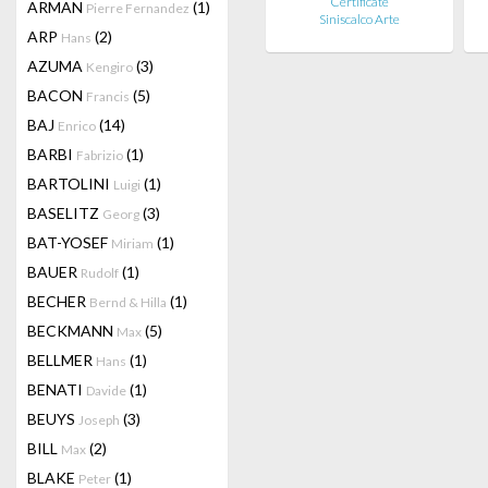
Certificate
ARMAN
(1)
Pierre Fernandez
Siniscalco Arte
ARP
(2)
Hans
AZUMA
(3)
Kengiro
BACON
(5)
Francis
BAJ
(14)
Enrico
BARBI
(1)
Fabrizio
BARTOLINI
(1)
Luigi
BASELITZ
(3)
Georg
BAT-YOSEF
(1)
Miriam
BAUER
(1)
Rudolf
BECHER
(1)
Bernd & Hilla
BECKMANN
(5)
Max
BELLMER
(1)
Hans
BENATI
(1)
Davide
BEUYS
(3)
Joseph
BILL
(2)
Max
BLAKE
(1)
Peter