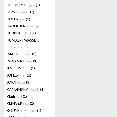
HIQUILLY
(1)
Philippe
HIRST
(2)
Damien
HOFER
(1)
Karl
HRDLICKA
(2)
Alfred
HUBBUCH
(1)
Karl
HUNDERTWASSER
(5)
Friedensreich
IMAI
(1)
Toshimitsu
INDIANA
(1)
Robert
JESPERS
(1)
Floris
JONES
(3)
Allen
JORN
(3)
Asger
KANDINSKY
(1)
Wassily
KLEE
(1)
Paul
KLINGER
(2)
Max
KOUNELLIS
(1)
Jannis