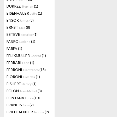
DURKEE
(1)
Stephen
EISENHAUER
(1)
Lette
ENSOR
(3)
James
ERNST
(8)
Max
ESTEVE
(1)
Maurice
FABRO
(1)
Luciano
FARFA
(1)
FELIXMULLER
(1)
Conrad
FERRARI
(1)
Leon
FERRONI
(18)
Gianfranco
FIORONI
(1)
Giosetta
FISHERF
(1)
Stanley
FOLON
(3)
Jean-Michel
FONTANA
(10)
Lucio
FRANCIS
(2)
Sam
FRIEDLAENDER
(9)
Johnny