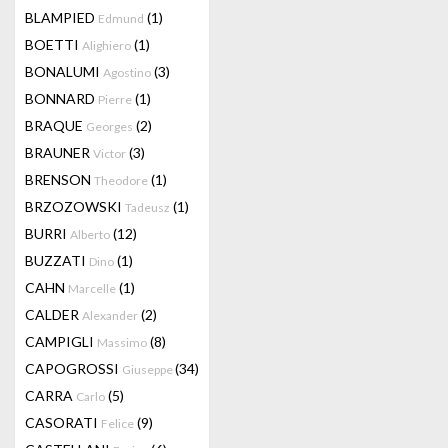
BLAMPIED
(1)
Edmund
BOETTI
(1)
Alighiero
BONALUMI
(3)
Agostino
BONNARD
(1)
Pierre
BRAQUE
(2)
Georges
BRAUNER
(3)
Victor
BRENSON
(1)
Theodore
BRZOZOWSKI
(1)
Tadeusz
BURRI
(12)
Alberto
BUZZATI
(1)
Dino
CAHN
(1)
Marcelle
CALDER
(2)
Alexander
CAMPIGLI
(8)
Massimo
CAPOGROSSI
(34)
Giuseppe
CARRA
(5)
Carlo
CASORATI
(9)
Felice