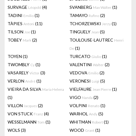
SURVAGE
(4)
SVANBERG
(1)
Léopold
Max Walter
TADINI
(1)
TAMAYO
(2)
Emilio
Rufino
TÀPIES
(11)
TCHORZEWSKI
(1)
Antoni
Jerzy
TILSON
(1)
TINGUELY
(5)
Joe
Jean
TOBEY
(2)
TOULOUSE-LAUTREC
Mark
Henri
(1)
De
TOYEN
(1)
TURCATO
(1)
Giulio
TWOMBLY
(1)
VALENTINI
(2)
Cy
Walter
VASARELY
(3)
VEDOVA
(2)
Victor
Emilio
VERLON
(1)
VERONESI
(5)
André
Luigi
VIEIRA DA SILVA
VIELFAURE
(1)
Maria Helena
Jean Pierre
(1)
VIGO
(2)
Nanda
VILLON
(2)
VOLPINI
(1)
Jacques
Renato
VON STUCK
(4)
WARHOL
(5)
Franz
Andy
WESSELMANN
(1)
WHITMAN
(1)
Tom
Robert
WOLS
(3)
WOOD
(1)
Grant