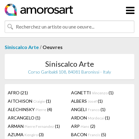
/
Siniscalco Arte
Oeuvres
Siniscalco Arte
Corso Garibaldi 108, 84081 Baronissi - Italy
AFRO
(21)
AGNETTI
(1)
Vincenzo
AITCHISON
(1)
ALBERS
(1)
Craigie
Josef
ALECHINSKY
(4)
ANGELI
(1)
Pierre
Franco
ARCANGELO
(1)
ARDON
(1)
Mordecai
ARMAN
(1)
ARP
(2)
Pierre Fernandez
Hans
AZUMA
(3)
BACON
(5)
Kengiro
Francis