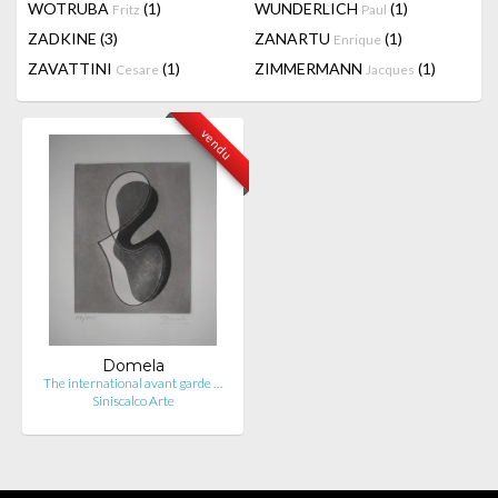
WOTRUBA
(1)
WUNDERLICH
(1)
Fritz
Paul
ZADKINE
(3)
ZANARTU
(1)
Enrique
ZAVATTINI
(1)
ZIMMERMANN
(1)
Cesare
Jacques
vendu
Domela
The international avant garde …
Siniscalco Arte