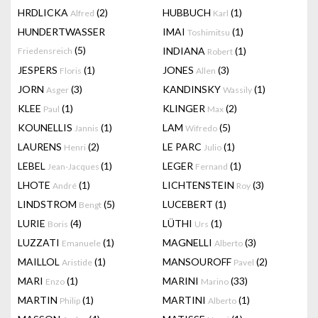
HRDLICKA
(2)
HUBBUCH
(1)
Alfred
Karl
HUNDERTWASSER
IMAI
(1)
Toshimitsu
(5)
INDIANA
(1)
Friedensreich
Robert
JESPERS
(1)
JONES
(3)
Floris
Allen
JORN
(3)
KANDINSKY
(1)
Asger
Wassily
KLEE
(1)
KLINGER
(2)
Paul
Max
KOUNELLIS
(1)
LAM
(5)
Jannis
Wifredo
LAURENS
(2)
LE PARC
(1)
Henri
Julio
LEBEL
(1)
LEGER
(1)
Jean-Jacques
Fernand
LHOTE
(1)
LICHTENSTEIN
(3)
André
Roy
LINDSTROM
(5)
LUCEBERT
(1)
Bengt
LURIE
(4)
LÜTHI
(1)
Boris
Urs
LUZZATI
(1)
MAGNELLI
(3)
Emanuele
Alberto
MAILLOL
(1)
MANSOUROFF
(2)
Aristide
Pavel
MARI
(1)
MARINI
(33)
Enzo
Marino
MARTIN
(1)
MARTINI
(1)
Philip
Alberto