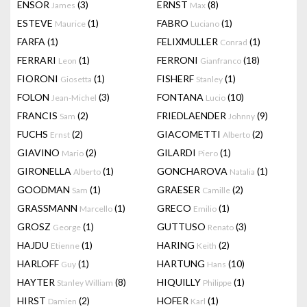
ENSOR
(3)
ERNST
(8)
James
Max
ESTEVE
(1)
FABRO
(1)
Maurice
Luciano
FARFA
(1)
FELIXMULLER
(1)
Conrad
FERRARI
(1)
FERRONI
(18)
Leon
Gianfranco
FIORONI
(1)
FISHERF
(1)
Giosetta
Stanley
FOLON
(3)
FONTANA
(10)
Jean-Michel
Lucio
FRANCIS
(2)
FRIEDLAENDER
(9)
Sam
Johnny
FUCHS
(2)
GIACOMETTI
(2)
Ernst
Alberto
GIAVINO
(2)
GILARDI
(1)
Mario
Piero
GIRONELLA
(1)
GONCHAROVA
(1)
Alberto
Natalia
GOODMAN
(1)
GRAESER
(2)
Sam
Camille
GRASSMANN
(1)
GRECO
(1)
Marcello
Emilio
GROSZ
(1)
GUTTUSO
(3)
George
Renato
HAJDU
(1)
HARING
(2)
Etienne
Keith
HARLOFF
(1)
HARTUNG
(10)
Guy
Hans
HAYTER
(8)
HIQUILLY
(1)
Stanley William
Philippe
HIRST
(2)
HOFER
(1)
Damien
Karl