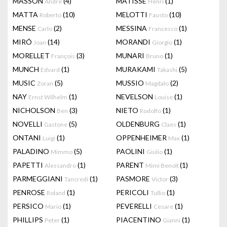
MASSON
(4)
MATISSE
(1)
Andre
Henri
MATTA
(10)
MELOTTI
(10)
Roberto
Fausto
MENSE
(2)
MESSINA
(1)
Carlo
Francesco
MIRÓ
(14)
MORANDI
(1)
Joan
Giorgio
MORELLET
(3)
MUNARI
(1)
François
Bruno
MUNCH
(1)
MURAKAMI
(5)
Edvard
Takashi
MUSIC
(5)
MUSSIO
(2)
Zoran
Magdalo
NAY
(1)
NEVELSON
(1)
Ernst Wilhelm
Louise
NICHOLSON
(3)
NIETO
(1)
Ben
Rodolfo
NOVELLI
(5)
OLDENBURG
(1)
Gastone
Claes
ONTANI
(1)
OPPENHEIMER
(1)
Luigi
Max
PALADINO
(5)
PAOLINI
(1)
Mimmo
Giulio
PAPETTI
(1)
PARENT
(1)
Alessandro
Mimi Benoît
PARMEGGIANI
(1)
PASMORE
(3)
Tancredi
Victor
PENROSE
(1)
PERICOLI
(1)
Roland
Tullio
PERSICO
(1)
PEVERELLI
(1)
Mario
Cesare
PHILLIPS
(1)
PIACENTINO
(1)
Peter
Gianni