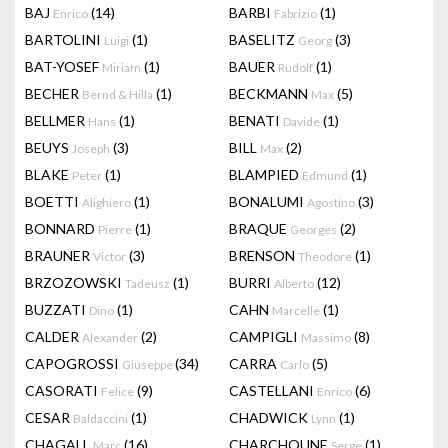
BAJ
(14)
BARBI
(1)
Enrico
Fabrizio
BARTOLINI
(1)
BASELITZ
(3)
Luigi
Georg
BAT-YOSEF
(1)
BAUER
(1)
Miriam
Rudolf
BECHER
(1)
BECKMANN
(5)
Bernd & Hilla
Max
BELLMER
(1)
BENATI
(1)
Hans
Davide
BEUYS
(3)
BILL
(2)
Joseph
Max
BLAKE
(1)
BLAMPIED
(1)
Peter
Edmund
BOETTI
(1)
BONALUMI
(3)
Alighiero
Agostino
BONNARD
(1)
BRAQUE
(2)
Pierre
Georges
BRAUNER
(3)
BRENSON
(1)
Victor
Theodore
BRZOZOWSKI
(1)
BURRI
(12)
Tadeusz
Alberto
BUZZATI
(1)
CAHN
(1)
Dino
Marcelle
CALDER
(2)
CAMPIGLI
(8)
Alexander
Massimo
CAPOGROSSI
(34)
CARRA
(5)
Giuseppe
Carlo
CASORATI
(9)
CASTELLANI
(6)
Felice
Enrico
CESAR
(1)
CHADWICK
(1)
Baldaccini
Lynn
CHAGALL
(16)
CHARCHOUNE
(1)
Marc
Serge