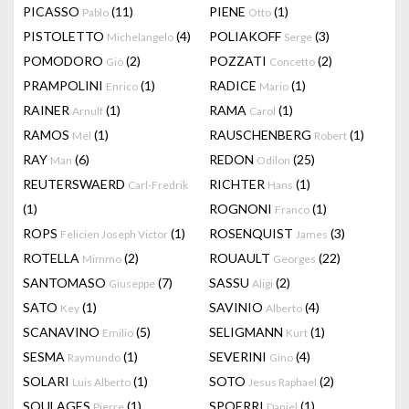
PICASSO
(11)
PIENE
(1)
Pablo
Otto
PISTOLETTO
(4)
POLIAKOFF
(3)
Michelangelo
Serge
POMODORO
(2)
POZZATI
(2)
Giò
Concetto
PRAMPOLINI
(1)
RADICE
(1)
Enrico
Mario
RAINER
(1)
RAMA
(1)
Arnulf
Carol
RAMOS
(1)
RAUSCHENBERG
(1)
Mel
Robert
RAY
(6)
REDON
(25)
Man
Odilon
REUTERSWAERD
RICHTER
(1)
Carl-Fredrik
Hans
(1)
ROGNONI
(1)
Franco
ROPS
(1)
ROSENQUIST
(3)
Felicien Joseph Victor
James
ROTELLA
(2)
ROUAULT
(22)
Mimmo
Georges
SANTOMASO
(7)
SASSU
(2)
Giuseppe
Aligi
SATO
(1)
SAVINIO
(4)
Key
Alberto
SCANAVINO
(5)
SELIGMANN
(1)
Emilio
Kurt
SESMA
(1)
SEVERINI
(4)
Raymundo
Gino
SOLARI
(1)
SOTO
(2)
Luis Alberto
Jesus Raphael
SOULAGES
(1)
SPOERRI
(1)
Pierre
Daniel