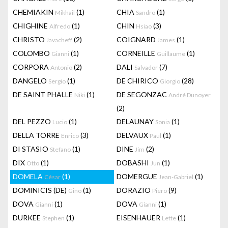
CHEMIAKIN
(1)
CHIA
(1)
Mikhail
Sandro
CHIGHINE
(1)
CHIN
(3)
Alfredo
Hsiao
CHRISTO
(2)
COIGNARD
(1)
Javacheff
James
COLOMBO
(1)
CORNEILLE
(1)
Gianni
Guillaume
CORPORA
(2)
DALI
(7)
Antonio
Salvador
DANGELO
(1)
DE CHIRICO
(28)
Sergio
Giorgio
DE SAINT PHALLE
(1)
DE SEGONZAC
Niki
André Dunoyer
(2)
DEL PEZZO
(1)
DELAUNAY
(1)
Lucio
Sonia
DELLA TORRE
(3)
DELVAUX
(1)
Enrico
Paul
DI STASIO
(1)
DINE
(2)
Stefano
Jim
DIX
(1)
DOBASHI
(1)
Otto
Jun
DOMELA
(1)
DOMERGUE
(1)
César
Jean-Gabriel
DOMINICIS (DE)
(1)
DORAZIO
(9)
Gino
Piero
DOVA
(1)
DOVA
(1)
Gianni
Gianni
DURKEE
(1)
EISENHAUER
(1)
Stephen
Lette