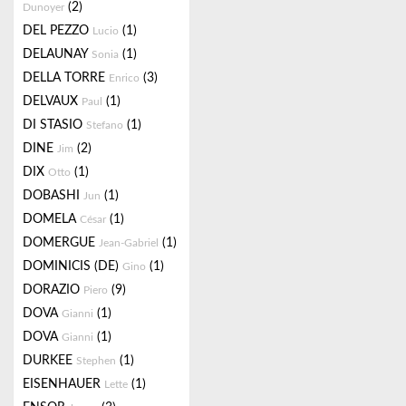
(2)
Dunoyer
DEL PEZZO
(1)
Lucio
DELAUNAY
(1)
Sonia
DELLA TORRE
(3)
Enrico
DELVAUX
(1)
Paul
DI STASIO
(1)
Stefano
DINE
(2)
Jim
DIX
(1)
Otto
DOBASHI
(1)
Jun
DOMELA
(1)
César
DOMERGUE
(1)
Jean-Gabriel
DOMINICIS (DE)
(1)
Gino
DORAZIO
(9)
Piero
DOVA
(1)
Gianni
DOVA
(1)
Gianni
DURKEE
(1)
Stephen
EISENHAUER
(1)
Lette