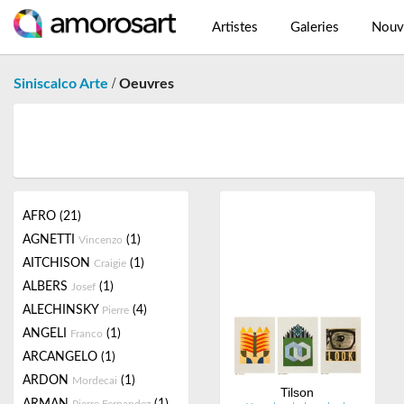
Artistes
Galeries
Nouv
/
Siniscalco Arte
Oeuvres
AFRO
(21)
AGNETTI
(1)
Vincenzo
AITCHISON
(1)
Craigie
ALBERS
(1)
Josef
ALECHINSKY
(4)
Pierre
ANGELI
(1)
Franco
ARCANGELO
(1)
ARDON
(1)
Mordecai
Tilson