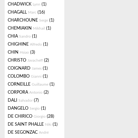
CHADWICK
(1)
Lynn
CHAGALL
(16)
Marc
CHARCHOUNE
(1)
Serge
CHEMIAKIN
(1)
Mikhail
CHIA
(1)
Sandro
CHIGHINE
(1)
Alfredo
CHIN
(3)
Hsiao
CHRISTO
(2)
Javacheff
COIGNARD
(1)
James
COLOMBO
(1)
Gianni
CORNEILLE
(1)
Guillaume
CORPORA
(2)
Antonio
DALI
(7)
Salvador
DANGELO
(1)
Sergio
DE CHIRICO
(28)
Giorgio
DE SAINT PHALLE
(1)
Niki
DE SEGONZAC
André