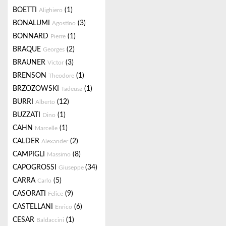
BOETTI
(1)
Alighiero
BONALUMI
(3)
Agostino
BONNARD
(1)
Pierre
BRAQUE
(2)
Georges
BRAUNER
(3)
Victor
BRENSON
(1)
Theodore
BRZOZOWSKI
(1)
Tadeusz
BURRI
(12)
Alberto
BUZZATI
(1)
Dino
CAHN
(1)
Marcelle
CALDER
(2)
Alexander
CAMPIGLI
(8)
Massimo
CAPOGROSSI
(34)
Giuseppe
CARRA
(5)
Carlo
CASORATI
(9)
Felice
CASTELLANI
(6)
Enrico
CESAR
(1)
Baldaccini