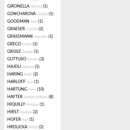
GIRONELLA
(1)
Alberto
GONCHAROVA
(1)
Natalia
GOODMAN
(1)
Sam
GRAESER
(2)
Camille
GRASSMANN
(1)
Marcello
GRECO
(1)
Emilio
GROSZ
(1)
George
GUTTUSO
(3)
Renato
HAJDU
(1)
Etienne
HARING
(2)
Keith
HARLOFF
(1)
Guy
HARTUNG
(10)
Hans
HAYTER
(8)
Stanley William
HIQUILLY
(1)
Philippe
HIRST
(2)
Damien
HOFER
(1)
Karl
HRDLICKA
(2)
Alfred