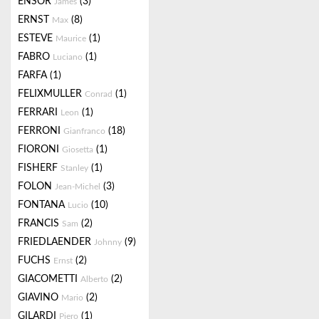
ENSOR
(3)
James
ERNST
(8)
Max
ESTEVE
(1)
Maurice
FABRO
(1)
Luciano
FARFA
(1)
FELIXMULLER
(1)
Conrad
FERRARI
(1)
Leon
FERRONI
(18)
Gianfranco
FIORONI
(1)
Giosetta
FISHERF
(1)
Stanley
FOLON
(3)
Jean-Michel
FONTANA
(10)
Lucio
FRANCIS
(2)
Sam
FRIEDLAENDER
(9)
Johnny
FUCHS
(2)
Ernst
GIACOMETTI
(2)
Alberto
GIAVINO
(2)
Mario
GILARDI
(1)
Piero