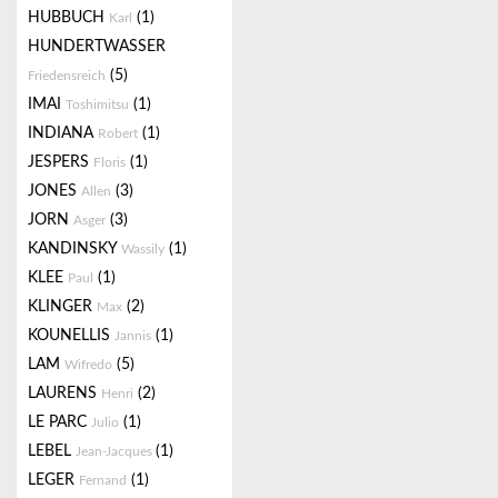
HUBBUCH
(1)
Karl
HUNDERTWASSER
(5)
Friedensreich
IMAI
(1)
Toshimitsu
INDIANA
(1)
Robert
JESPERS
(1)
Floris
JONES
(3)
Allen
JORN
(3)
Asger
KANDINSKY
(1)
Wassily
KLEE
(1)
Paul
KLINGER
(2)
Max
KOUNELLIS
(1)
Jannis
LAM
(5)
Wifredo
LAURENS
(2)
Henri
LE PARC
(1)
Julio
LEBEL
(1)
Jean-Jacques
LEGER
(1)
Fernand