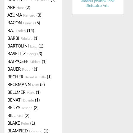
ARMAN
(1)
Pierre Fernandez
Xanadu-phalanx-look
Siniscalco Arte
ARP
(2)
Hans
AZUMA
(3)
Kengiro
BACON
(5)
Francis
BAJ
(14)
Enrico
BARBI
(1)
Fabrizio
BARTOLINI
(1)
Luigi
BASELITZ
(3)
Georg
BAT-YOSEF
(1)
Miriam
BAUER
(1)
Rudolf
BECHER
(1)
Bernd & Hilla
BECKMANN
(5)
Max
BELLMER
(1)
Hans
BENATI
(1)
Davide
BEUYS
(3)
Joseph
BILL
(2)
Max
BLAKE
(1)
Peter
BLAMPIED
(1)
Edmund