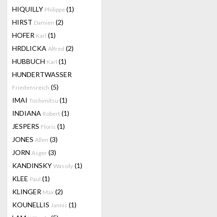
HIQUILLY
(1)
Philippe
HIRST
(2)
Damien
HOFER
(1)
Karl
HRDLICKA
(2)
Alfred
HUBBUCH
(1)
Karl
HUNDERTWASSER
(5)
Friedensreich
IMAI
(1)
Toshimitsu
INDIANA
(1)
Robert
JESPERS
(1)
Floris
JONES
(3)
Allen
JORN
(3)
Asger
KANDINSKY
(1)
Wassily
KLEE
(1)
Paul
KLINGER
(2)
Max
KOUNELLIS
(1)
Jannis