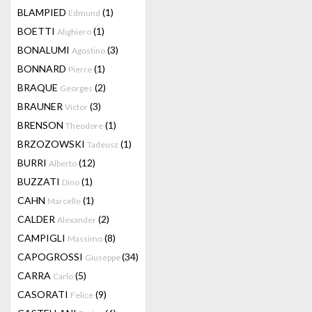
BLAMPIED
(1)
Edmund
BOETTI
(1)
Alighiero
BONALUMI
(3)
Agostino
BONNARD
(1)
Pierre
BRAQUE
(2)
Georges
BRAUNER
(3)
Victor
BRENSON
(1)
Theodore
BRZOZOWSKI
(1)
Tadeusz
BURRI
(12)
Alberto
BUZZATI
(1)
Dino
CAHN
(1)
Marcelle
CALDER
(2)
Alexander
CAMPIGLI
(8)
Massimo
CAPOGROSSI
(34)
Giuseppe
CARRA
(5)
Carlo
CASORATI
(9)
Felice