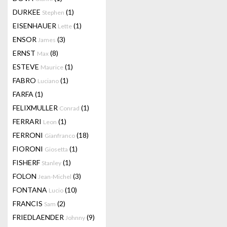
DURKEE
(1)
Stephen
EISENHAUER
(1)
Lette
ENSOR
(3)
James
ERNST
(8)
Max
ESTEVE
(1)
Maurice
FABRO
(1)
Luciano
FARFA
(1)
FELIXMULLER
(1)
Conrad
FERRARI
(1)
Leon
FERRONI
(18)
Gianfranco
FIORONI
(1)
Giosetta
FISHERF
(1)
Stanley
FOLON
(3)
Jean-Michel
FONTANA
(10)
Lucio
FRANCIS
(2)
Sam
FRIEDLAENDER
(9)
Johnny