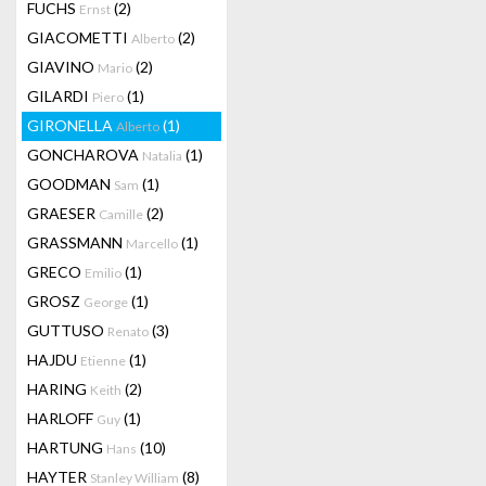
FUCHS
(2)
Ernst
GIACOMETTI
(2)
Alberto
GIAVINO
(2)
Mario
GILARDI
(1)
Piero
GIRONELLA
(1)
Alberto
GONCHAROVA
(1)
Natalia
GOODMAN
(1)
Sam
GRAESER
(2)
Camille
GRASSMANN
(1)
Marcello
GRECO
(1)
Emilio
GROSZ
(1)
George
GUTTUSO
(3)
Renato
HAJDU
(1)
Etienne
HARING
(2)
Keith
HARLOFF
(1)
Guy
HARTUNG
(10)
Hans
HAYTER
(8)
Stanley William