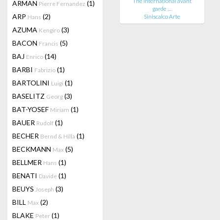
The international avant
ARMAN
(1)
Pierre Fernandez
garde …
ARP
(2)
Siniscalco Arte
Hans
AZUMA
(3)
Kengiro
BACON
(5)
Francis
BAJ
(14)
Enrico
BARBI
(1)
Fabrizio
BARTOLINI
(1)
Luigi
BASELITZ
(3)
Georg
BAT-YOSEF
(1)
Miriam
BAUER
(1)
Rudolf
BECHER
(1)
Bernd & Hilla
BECKMANN
(5)
Max
BELLMER
(1)
Hans
BENATI
(1)
Davide
BEUYS
(3)
Joseph
BILL
(2)
Max
BLAKE
(1)
Peter