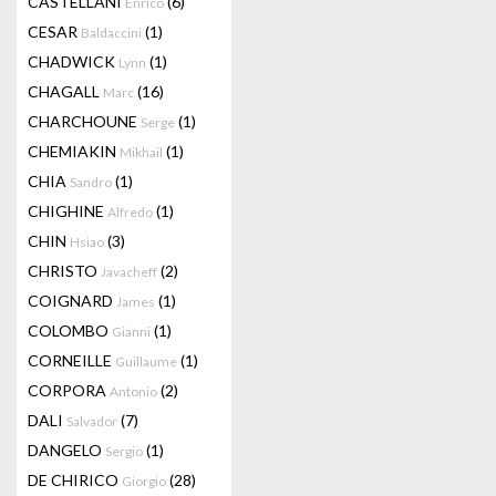
CASTELLANI
(6)
Enrico
CESAR
(1)
Baldaccini
CHADWICK
(1)
Lynn
CHAGALL
(16)
Marc
CHARCHOUNE
(1)
Serge
CHEMIAKIN
(1)
Mikhail
CHIA
(1)
Sandro
CHIGHINE
(1)
Alfredo
CHIN
(3)
Hsiao
CHRISTO
(2)
Javacheff
COIGNARD
(1)
James
COLOMBO
(1)
Gianni
CORNEILLE
(1)
Guillaume
CORPORA
(2)
Antonio
DALI
(7)
Salvador
DANGELO
(1)
Sergio
DE CHIRICO
(28)
Giorgio