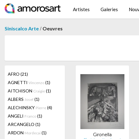
Artistes
Galeries
Nouv
/
Siniscalco Arte
Oeuvres
AFRO
(21)
AGNETTI
(1)
Vincenzo
AITCHISON
(1)
Craigie
ALBERS
(1)
Josef
ALECHINSKY
(4)
Pierre
ANGELI
(1)
Franco
ARCANGELO
(1)
ARDON
(1)
Mordecai
Gironella