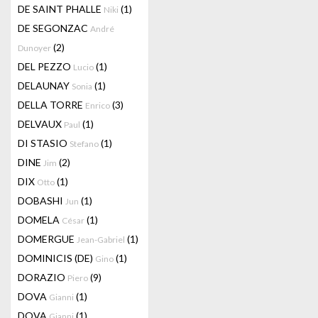
DE SAINT PHALLE
(1)
Niki
DE SEGONZAC
André
(2)
Dunoyer
DEL PEZZO
(1)
Lucio
DELAUNAY
(1)
Sonia
DELLA TORRE
(3)
Enrico
DELVAUX
(1)
Paul
DI STASIO
(1)
Stefano
DINE
(2)
Jim
DIX
(1)
Otto
DOBASHI
(1)
Jun
DOMELA
(1)
César
DOMERGUE
(1)
Jean-Gabriel
DOMINICIS (DE)
(1)
Gino
DORAZIO
(9)
Piero
DOVA
(1)
Gianni
DOVA
(1)
Gianni