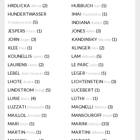
HRDLICKA
(2)
HUBBUCH
(1)
Alfred
Karl
HUNDERTWASSER
IMAI
(1)
Toshimitsu
(5)
INDIANA
(1)
Friedensreich
Robert
JESPERS
(1)
JONES
(3)
Floris
Allen
JORN
(3)
KANDINSKY
(1)
Asger
Wassily
KLEE
(1)
KLINGER
(2)
Paul
Max
KOUNELLIS
(1)
LAM
(5)
Jannis
Wifredo
LAURENS
(2)
LE PARC
(1)
Henri
Julio
LEBEL
(1)
LEGER
(1)
Jean-Jacques
Fernand
LHOTE
(1)
LICHTENSTEIN
(3)
André
Roy
LINDSTROM
(5)
LUCEBERT
(1)
Bengt
LURIE
(4)
LÜTHI
(1)
Boris
Urs
LUZZATI
(1)
MAGNELLI
(3)
Emanuele
Alberto
MAILLOL
(1)
MANSOUROFF
(2)
Aristide
Pavel
MARI
(1)
MARINI
(33)
Enzo
Marino
MARTIN
(1)
MARTINI
(1)
Philip
Alberto