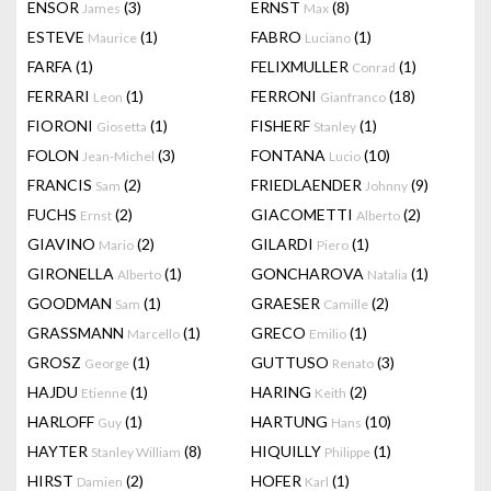
ENSOR
(3)
ERNST
(8)
James
Max
ESTEVE
(1)
FABRO
(1)
Maurice
Luciano
FARFA
(1)
FELIXMULLER
(1)
Conrad
FERRARI
(1)
FERRONI
(18)
Leon
Gianfranco
FIORONI
(1)
FISHERF
(1)
Giosetta
Stanley
FOLON
(3)
FONTANA
(10)
Jean-Michel
Lucio
FRANCIS
(2)
FRIEDLAENDER
(9)
Sam
Johnny
FUCHS
(2)
GIACOMETTI
(2)
Ernst
Alberto
GIAVINO
(2)
GILARDI
(1)
Mario
Piero
GIRONELLA
(1)
GONCHAROVA
(1)
Alberto
Natalia
GOODMAN
(1)
GRAESER
(2)
Sam
Camille
GRASSMANN
(1)
GRECO
(1)
Marcello
Emilio
GROSZ
(1)
GUTTUSO
(3)
George
Renato
HAJDU
(1)
HARING
(2)
Etienne
Keith
HARLOFF
(1)
HARTUNG
(10)
Guy
Hans
HAYTER
(8)
HIQUILLY
(1)
Stanley William
Philippe
HIRST
(2)
HOFER
(1)
Damien
Karl