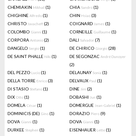
CHEMIAKIN
(1)
CHIA
(1)
Mikhail
Sandro
CHIGHINE
(1)
CHIN
(3)
Alfredo
Hsiao
CHRISTO
(2)
COIGNARD
(1)
Javacheff
James
COLOMBO
(1)
CORNEILLE
(1)
Gianni
Guillaume
CORPORA
(2)
DALI
(7)
Antonio
Salvador
DANGELO
(1)
DE CHIRICO
(28)
Sergio
Giorgio
DE SAINT PHALLE
(1)
DE SEGONZAC
Niki
André Dunoyer
(2)
DEL PEZZO
(1)
DELAUNAY
(1)
Lucio
Sonia
DELLA TORRE
(3)
DELVAUX
(1)
Enrico
Paul
DI STASIO
(1)
DINE
(2)
Stefano
Jim
DIX
(1)
DOBASHI
(1)
Otto
Jun
DOMELA
(1)
DOMERGUE
(1)
César
Jean-Gabriel
DOMINICIS (DE)
(1)
DORAZIO
(9)
Gino
Piero
DOVA
(1)
DOVA
(1)
Gianni
Gianni
DURKEE
(1)
EISENHAUER
(1)
Stephen
Lette