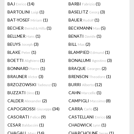
BAJ
(14)
BARBI
(1)
Enrico
Fabrizio
BARTOLINI
(1)
BASELITZ
(3)
Luigi
Georg
BAT-YOSEF
(1)
BAUER
(1)
Miriam
Rudolf
BECHER
(1)
BECKMANN
(5)
Bernd & Hilla
Max
BELLMER
(1)
BENATI
(1)
Hans
Davide
BEUYS
(3)
BILL
(2)
Joseph
Max
BLAKE
(1)
BLAMPIED
(1)
Peter
Edmund
BOETTI
(1)
BONALUMI
(3)
Alighiero
Agostino
BONNARD
(1)
BRAQUE
(2)
Pierre
Georges
BRAUNER
(3)
BRENSON
(1)
Victor
Theodore
BRZOZOWSKI
(1)
BURRI
(12)
Tadeusz
Alberto
BUZZATI
(1)
CAHN
(1)
Dino
Marcelle
CALDER
(2)
CAMPIGLI
(8)
Alexander
Massimo
CAPOGROSSI
(34)
CARRA
(5)
Giuseppe
Carlo
CASORATI
(9)
CASTELLANI
(6)
Felice
Enrico
CESAR
(1)
CHADWICK
(1)
Baldaccini
Lynn
CHAGALL
(16)
CHARCHOUNE
(1)
Marc
Serge