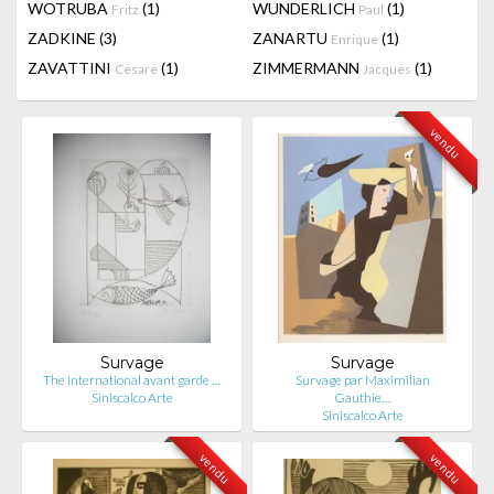
WOTRUBA
(1)
WUNDERLICH
(1)
Fritz
Paul
ZADKINE
(3)
ZANARTU
(1)
Enrique
ZAVATTINI
(1)
ZIMMERMANN
(1)
Cesare
Jacques
vendu
Survage
Survage
The international avant garde …
Survage par Maximilian
Siniscalco Arte
Gauthie…
Siniscalco Arte
vendu
vendu