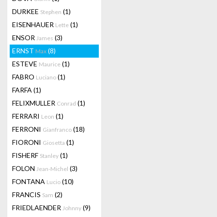
DURKEE
(1)
Stephen
EISENHAUER
(1)
Lette
ENSOR
(3)
James
ERNST
(8)
Max
ESTEVE
(1)
Maurice
FABRO
(1)
Luciano
FARFA
(1)
FELIXMULLER
(1)
Conrad
FERRARI
(1)
Leon
FERRONI
(18)
Gianfranco
FIORONI
(1)
Giosetta
FISHERF
(1)
Stanley
FOLON
(3)
Jean-Michel
FONTANA
(10)
Lucio
FRANCIS
(2)
Sam
FRIEDLAENDER
(9)
Johnny