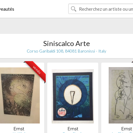
eautés
Siniscalco Arte
Corso Garibaldi 108, 84081 Baronissi - Italy
vendu
Ernst
Ernst
Ernst