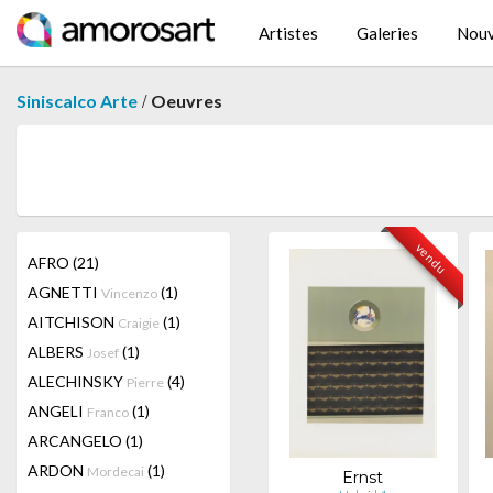
Artistes
Galeries
Nouv
/
Siniscalco Arte
Oeuvres
vendu
AFRO
(21)
AGNETTI
(1)
Vincenzo
AITCHISON
(1)
Craigie
ALBERS
(1)
Josef
ALECHINSKY
(4)
Pierre
ANGELI
(1)
Franco
ARCANGELO
(1)
ARDON
(1)
Mordecai
Ernst