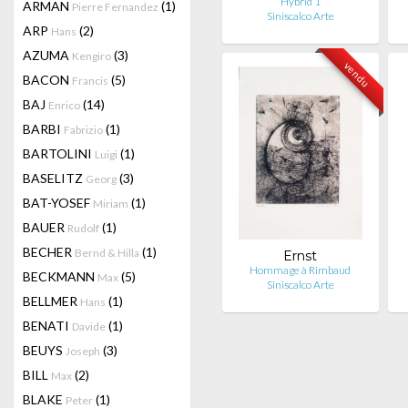
Hybrid 1
ARMAN
(1)
Pierre Fernandez
Siniscalco Arte
ARP
(2)
Hans
AZUMA
(3)
Kengiro
vendu
BACON
(5)
Francis
BAJ
(14)
Enrico
BARBI
(1)
Fabrizio
BARTOLINI
(1)
Luigi
BASELITZ
(3)
Georg
BAT-YOSEF
(1)
Miriam
BAUER
(1)
Rudolf
BECHER
(1)
Bernd & Hilla
Ernst
Hommage à Rimbaud
BECKMANN
(5)
Max
Siniscalco Arte
BELLMER
(1)
Hans
BENATI
(1)
Davide
BEUYS
(3)
Joseph
BILL
(2)
Max
BLAKE
(1)
Peter