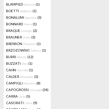
BLAMPIED
(1)
Edmund
BOETTI
(1)
Alighiero
BONALUMI
(3)
Agostino
BONNARD
(1)
Pierre
BRAQUE
(2)
Georges
BRAUNER
(3)
Victor
BRENSON
(1)
Theodore
BRZOZOWSKI
(1)
Tadeusz
BURRI
(12)
Alberto
BUZZATI
(1)
Dino
CAHN
(1)
Marcelle
CALDER
(2)
Alexander
CAMPIGLI
(8)
Massimo
CAPOGROSSI
(34)
Giuseppe
CARRA
(5)
Carlo
CASORATI
(9)
Felice