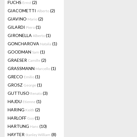
FUCHS
(2)
Ernst
GIACOMETTI
(2)
Alberto
GIAVINO
(2)
Mario
GILARDI
(1)
Piero
GIRONELLA
(1)
Alberto
GONCHAROVA
(1)
Natalia
GOODMAN
(1)
Sam
GRAESER
(2)
Camille
GRASSMANN
(1)
Marcello
GRECO
(1)
Emilio
GROSZ
(1)
George
GUTTUSO
(3)
Renato
HAJDU
(1)
Etienne
HARING
(2)
Keith
HARLOFF
(1)
Guy
HARTUNG
(10)
Hans
HAYTER
(8)
Stanley William