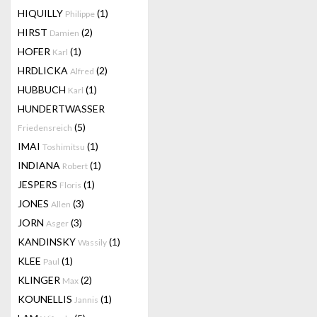
HIQUILLY
(1)
Philippe
HIRST
(2)
Damien
HOFER
(1)
Karl
HRDLICKA
(2)
Alfred
HUBBUCH
(1)
Karl
HUNDERTWASSER
(5)
Friedensreich
IMAI
(1)
Toshimitsu
INDIANA
(1)
Robert
JESPERS
(1)
Floris
JONES
(3)
Allen
JORN
(3)
Asger
KANDINSKY
(1)
Wassily
KLEE
(1)
Paul
KLINGER
(2)
Max
KOUNELLIS
(1)
Jannis