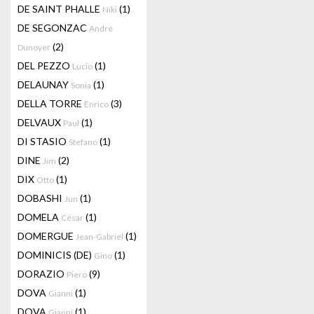
DE SAINT PHALLE
(1)
Niki
DE SEGONZAC
André
(2)
Dunoyer
DEL PEZZO
(1)
Lucio
DELAUNAY
(1)
Sonia
DELLA TORRE
(3)
Enrico
DELVAUX
(1)
Paul
DI STASIO
(1)
Stefano
DINE
(2)
Jim
DIX
(1)
Otto
DOBASHI
(1)
Jun
DOMELA
(1)
César
DOMERGUE
(1)
Jean-Gabriel
DOMINICIS (DE)
(1)
Gino
DORAZIO
(9)
Piero
DOVA
(1)
Gianni
DOVA
(1)
Gianni