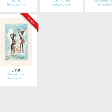
Untitled
Coeur Simple
Les Chiens On
Siniscalco Arte
Siniscalco Arte
Siniscalco 
vendu
Ernst
Etoile de mer
Siniscalco Arte