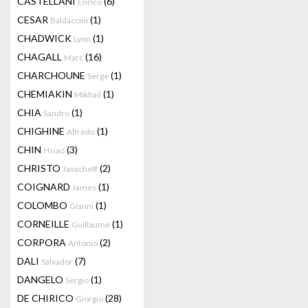
CASTELLANI
(6)
Enrico
CESAR
(1)
Baldaccini
CHADWICK
(1)
Lynn
CHAGALL
(16)
Marc
CHARCHOUNE
(1)
Serge
CHEMIAKIN
(1)
Mikhail
CHIA
(1)
Sandro
CHIGHINE
(1)
Alfredo
CHIN
(3)
Hsiao
CHRISTO
(2)
Javacheff
COIGNARD
(1)
James
COLOMBO
(1)
Gianni
CORNEILLE
(1)
Guillaume
CORPORA
(2)
Antonio
DALI
(7)
Salvador
DANGELO
(1)
Sergio
DE CHIRICO
(28)
Giorgio