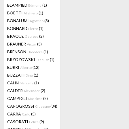
BLAMPIED
(1)
Edmund
BOETTI
(1)
Alighiero
BONALUMI
(3)
Agostino
BONNARD
(1)
Pierre
BRAQUE
(2)
Georges
BRAUNER
(3)
Victor
BRENSON
(1)
Theodore
BRZOZOWSKI
(1)
Tadeusz
BURRI
(12)
Alberto
BUZZATI
(1)
Dino
CAHN
(1)
Marcelle
CALDER
(2)
Alexander
CAMPIGLI
(8)
Massimo
CAPOGROSSI
(34)
Giuseppe
CARRA
(5)
Carlo
CASORATI
(9)
Felice