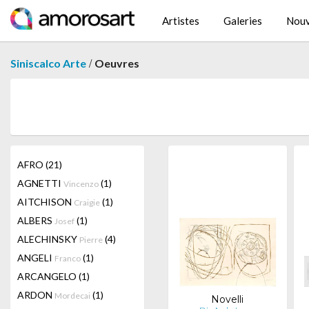
Artistes
Galeries
Nouv
/
Siniscalco Arte
Oeuvres
AFRO
(21)
AGNETTI
(1)
Vincenzo
AITCHISON
(1)
Craigie
ALBERS
(1)
Josef
ALECHINSKY
(4)
Pierre
ANGELI
(1)
Franco
ARCANGELO
(1)
ARDON
(1)
Mordecai
Novelli