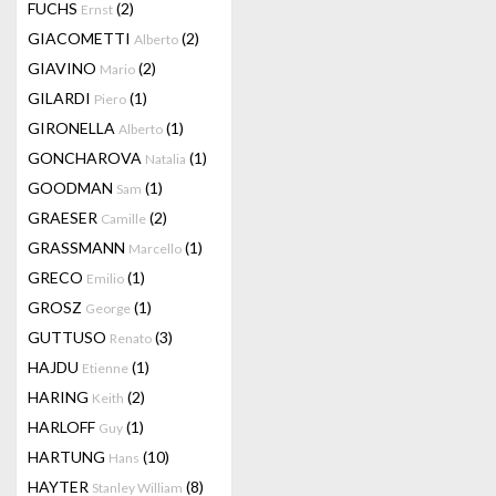
FUCHS
(2)
Ernst
GIACOMETTI
(2)
Alberto
GIAVINO
(2)
Mario
GILARDI
(1)
Piero
GIRONELLA
(1)
Alberto
GONCHAROVA
(1)
Natalia
GOODMAN
(1)
Sam
GRAESER
(2)
Camille
GRASSMANN
(1)
Marcello
GRECO
(1)
Emilio
GROSZ
(1)
George
GUTTUSO
(3)
Renato
HAJDU
(1)
Etienne
HARING
(2)
Keith
HARLOFF
(1)
Guy
HARTUNG
(10)
Hans
HAYTER
(8)
Stanley William