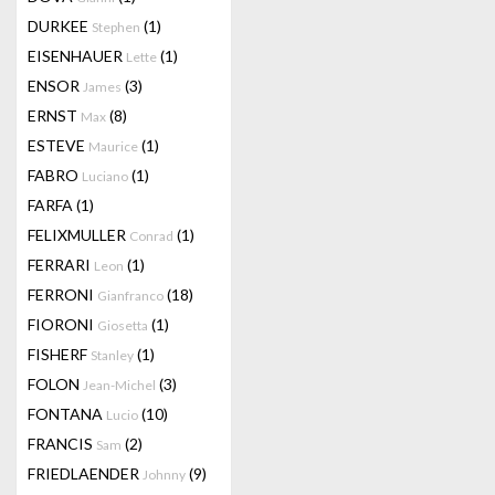
DURKEE
(1)
Stephen
EISENHAUER
(1)
Lette
ENSOR
(3)
James
ERNST
(8)
Max
ESTEVE
(1)
Maurice
FABRO
(1)
Luciano
FARFA
(1)
FELIXMULLER
(1)
Conrad
FERRARI
(1)
Leon
FERRONI
(18)
Gianfranco
FIORONI
(1)
Giosetta
FISHERF
(1)
Stanley
FOLON
(3)
Jean-Michel
FONTANA
(10)
Lucio
FRANCIS
(2)
Sam
FRIEDLAENDER
(9)
Johnny