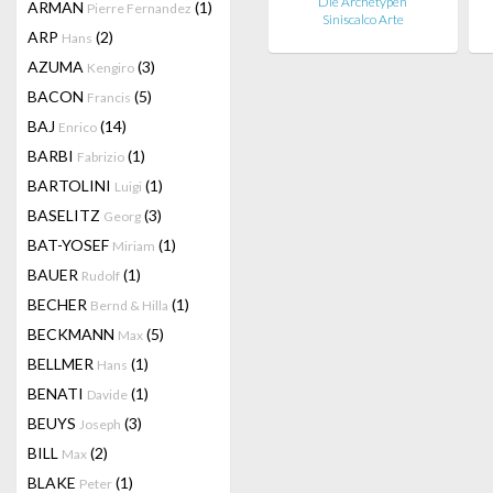
Die Archetypen
ARMAN
(1)
Pierre Fernandez
Siniscalco Arte
ARP
(2)
Hans
AZUMA
(3)
Kengiro
BACON
(5)
Francis
BAJ
(14)
Enrico
BARBI
(1)
Fabrizio
BARTOLINI
(1)
Luigi
BASELITZ
(3)
Georg
BAT-YOSEF
(1)
Miriam
BAUER
(1)
Rudolf
BECHER
(1)
Bernd & Hilla
BECKMANN
(5)
Max
BELLMER
(1)
Hans
BENATI
(1)
Davide
BEUYS
(3)
Joseph
BILL
(2)
Max
BLAKE
(1)
Peter