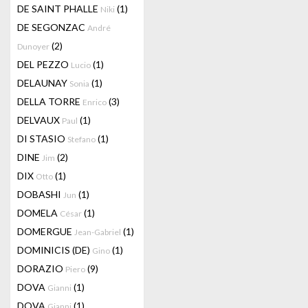
DE SAINT PHALLE
(1)
Niki
DE SEGONZAC
André
(2)
Dunoyer
DEL PEZZO
(1)
Lucio
DELAUNAY
(1)
Sonia
DELLA TORRE
(3)
Enrico
DELVAUX
(1)
Paul
DI STASIO
(1)
Stefano
DINE
(2)
Jim
DIX
(1)
Otto
DOBASHI
(1)
Jun
DOMELA
(1)
César
DOMERGUE
(1)
Jean-Gabriel
DOMINICIS (DE)
(1)
Gino
DORAZIO
(9)
Piero
DOVA
(1)
Gianni
DOVA
(1)
Gianni