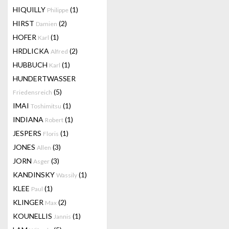
HIQUILLY
(1)
Philippe
HIRST
(2)
Damien
HOFER
(1)
Karl
HRDLICKA
(2)
Alfred
HUBBUCH
(1)
Karl
HUNDERTWASSER
(5)
Friedensreich
IMAI
(1)
Toshimitsu
INDIANA
(1)
Robert
JESPERS
(1)
Floris
JONES
(3)
Allen
JORN
(3)
Asger
KANDINSKY
(1)
Wassily
KLEE
(1)
Paul
KLINGER
(2)
Max
KOUNELLIS
(1)
Jannis