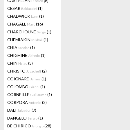
CASTELLANI
(6)
Enrico
CESAR
(1)
Baldaccini
CHADWICK
(1)
Lynn
CHAGALL
(16)
Marc
CHARCHOUNE
(1)
Serge
CHEMIAKIN
(1)
Mikhail
CHIA
(1)
Sandro
CHIGHINE
(1)
Alfredo
CHIN
(3)
Hsiao
CHRISTO
(2)
Javacheff
COIGNARD
(1)
James
COLOMBO
(1)
Gianni
CORNEILLE
(1)
Guillaume
CORPORA
(2)
Antonio
DALI
(7)
Salvador
DANGELO
(1)
Sergio
DE CHIRICO
(28)
Giorgio