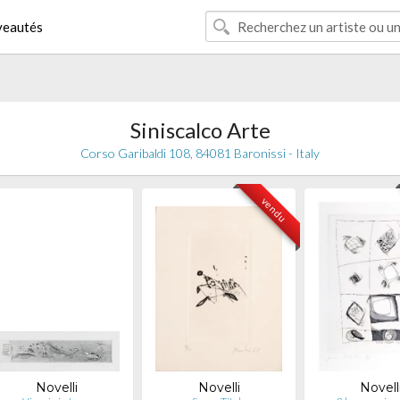
eautés
Siniscalco Arte
Corso Garibaldi 108, 84081 Baronissi - Italy
vendu
Novelli
Novelli
Novell