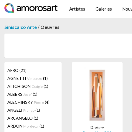
Artistes
Galeries
Nouv
/
Siniscalco Arte
Oeuvres
AFRO
(21)
AGNETTI
(1)
Vincenzo
AITCHISON
(1)
Craigie
ALBERS
(1)
Josef
ALECHINSKY
(4)
Pierre
ANGELI
(1)
Franco
ARCANGELO
(1)
ARDON
(1)
Mordecai
Radice