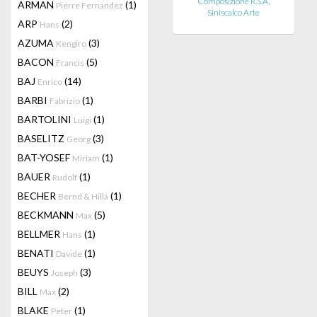
Composizione R.S.A.
ARMAN
(1)
Pierre Fernandez
Siniscalco Arte
ARP
(2)
Hans
AZUMA
(3)
Kengiro
BACON
(5)
Francis
BAJ
(14)
Enrico
BARBI
(1)
Fabrizio
BARTOLINI
(1)
Luigi
BASELITZ
(3)
Georg
BAT-YOSEF
(1)
Miriam
BAUER
(1)
Rudolf
BECHER
(1)
Bernd & Hilla
BECKMANN
(5)
Max
BELLMER
(1)
Hans
BENATI
(1)
Davide
BEUYS
(3)
Joseph
BILL
(2)
Max
BLAKE
(1)
Peter