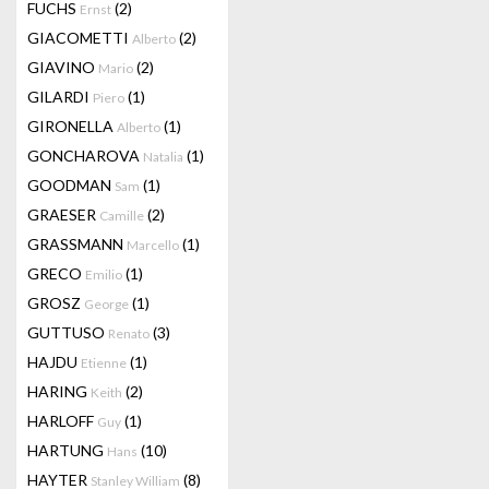
FUCHS
(2)
Ernst
GIACOMETTI
(2)
Alberto
GIAVINO
(2)
Mario
GILARDI
(1)
Piero
GIRONELLA
(1)
Alberto
GONCHAROVA
(1)
Natalia
GOODMAN
(1)
Sam
GRAESER
(2)
Camille
GRASSMANN
(1)
Marcello
GRECO
(1)
Emilio
GROSZ
(1)
George
GUTTUSO
(3)
Renato
HAJDU
(1)
Etienne
HARING
(2)
Keith
HARLOFF
(1)
Guy
HARTUNG
(10)
Hans
HAYTER
(8)
Stanley William