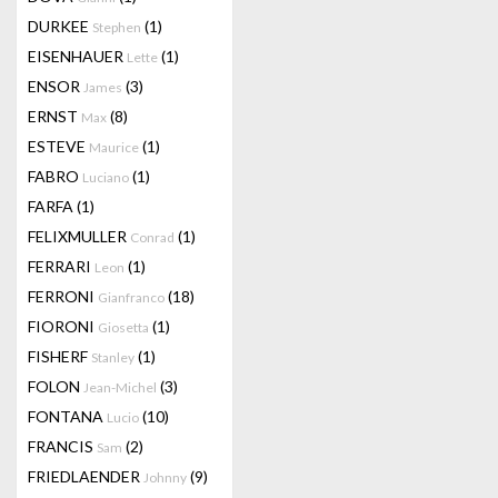
DURKEE
(1)
Stephen
EISENHAUER
(1)
Lette
ENSOR
(3)
James
ERNST
(8)
Max
ESTEVE
(1)
Maurice
FABRO
(1)
Luciano
FARFA
(1)
FELIXMULLER
(1)
Conrad
FERRARI
(1)
Leon
FERRONI
(18)
Gianfranco
FIORONI
(1)
Giosetta
FISHERF
(1)
Stanley
FOLON
(3)
Jean-Michel
FONTANA
(10)
Lucio
FRANCIS
(2)
Sam
FRIEDLAENDER
(9)
Johnny