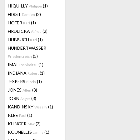
HIQUILLY
(1)
Philippe
HIRST
(2)
Damien
HOFER
(1)
Karl
HRDLICKA
(2)
Alfred
HUBBUCH
(1)
Karl
HUNDERTWASSER
(5)
Friedensreich
IMAI
(1)
Toshimitsu
INDIANA
(1)
Robert
JESPERS
(1)
Floris
JONES
(3)
Allen
JORN
(3)
Asger
KANDINSKY
(1)
Wassily
KLEE
(1)
Paul
KLINGER
(2)
Max
KOUNELLIS
(1)
Jannis