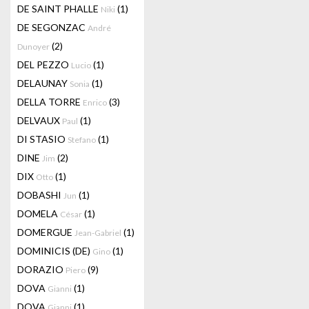
DE SAINT PHALLE
(1)
Niki
DE SEGONZAC
André
(2)
Dunoyer
DEL PEZZO
(1)
Lucio
DELAUNAY
(1)
Sonia
DELLA TORRE
(3)
Enrico
DELVAUX
(1)
Paul
DI STASIO
(1)
Stefano
DINE
(2)
Jim
DIX
(1)
Otto
DOBASHI
(1)
Jun
DOMELA
(1)
César
DOMERGUE
(1)
Jean-Gabriel
DOMINICIS (DE)
(1)
Gino
DORAZIO
(9)
Piero
DOVA
(1)
Gianni
DOVA
(1)
Gianni