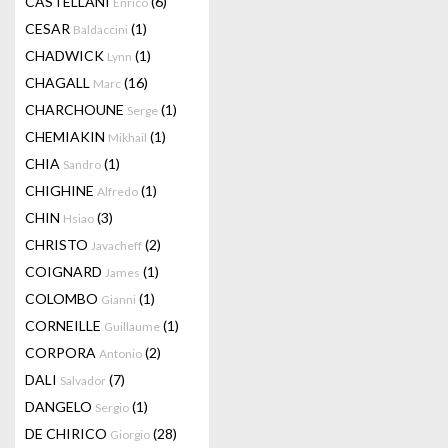
CASTELLANI
(6)
Enrico
CESAR
(1)
Baldaccini
CHADWICK
(1)
Lynn
CHAGALL
(16)
Marc
CHARCHOUNE
(1)
Serge
CHEMIAKIN
(1)
Mikhail
CHIA
(1)
Sandro
CHIGHINE
(1)
Alfredo
CHIN
(3)
Hsiao
CHRISTO
(2)
Javacheff
COIGNARD
(1)
James
COLOMBO
(1)
Gianni
CORNEILLE
(1)
Guillaume
CORPORA
(2)
Antonio
DALI
(7)
Salvador
DANGELO
(1)
Sergio
DE CHIRICO
(28)
Giorgio