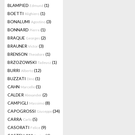
BLAMPIED
(1)
Edmund
BOETTI
(1)
Alighiero
BONALUMI
(3)
Agostino
BONNARD
(1)
Pierre
BRAQUE
(2)
Georges
BRAUNER
(3)
Victor
BRENSON
(1)
Theodore
BRZOZOWSKI
(1)
Tadeusz
BURRI
(12)
Alberto
BUZZATI
(1)
Dino
CAHN
(1)
Marcelle
CALDER
(2)
Alexander
CAMPIGLI
(8)
Massimo
CAPOGROSSI
(34)
Giuseppe
CARRA
(5)
Carlo
CASORATI
(9)
Felice