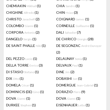
CHEMIAKIN
(1)
CHIA
(1)
Mikhail
Sandro
CHIGHINE
(1)
CHIN
(3)
Alfredo
Hsiao
CHRISTO
(2)
COIGNARD
(1)
Javacheff
James
COLOMBO
(1)
CORNEILLE
(1)
Gianni
Guillaume
CORPORA
(2)
DALI
(7)
Antonio
Salvador
DANGELO
(1)
DE CHIRICO
(28)
Sergio
Giorgio
DE SAINT PHALLE
(1)
DE SEGONZAC
Niki
André Dunoyer
(2)
DEL PEZZO
(1)
DELAUNAY
(1)
Lucio
Sonia
DELLA TORRE
(3)
DELVAUX
(1)
Enrico
Paul
DI STASIO
(1)
DINE
(2)
Stefano
Jim
DIX
(1)
DOBASHI
(1)
Otto
Jun
DOMELA
(1)
DOMERGUE
(1)
César
Jean-Gabriel
DOMINICIS (DE)
(1)
DORAZIO
(9)
Gino
Piero
DOVA
(1)
DOVA
(1)
Gianni
Gianni
DURKEE
(1)
EISENHAUER
(1)
Stephen
Lette