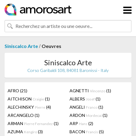
/
Siniscalco Arte
Oeuvres
Siniscalco Arte
Corso Garibaldi 108, 84081 Baronissi - Italy
AFRO
(21)
AGNETTI
(1)
Vincenzo
AITCHISON
(1)
ALBERS
(1)
Craigie
Josef
ALECHINSKY
(4)
ANGELI
(1)
Pierre
Franco
ARCANGELO
(1)
ARDON
(1)
Mordecai
ARMAN
(1)
ARP
(2)
Pierre Fernandez
Hans
AZUMA
(3)
BACON
(5)
Kengiro
Francis