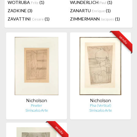
WOTRUBA
(1)
WUNDERLICH
(1)
Fritz
Paul
ZADKINE
(3)
ZANARTU
(1)
Enrique
ZAVATTINI
(1)
ZIMMERMANN
(1)
Cesare
Jacques
vendu
Nicholson
Nicholson
Pewter
Pisa (Vertical)
Siniscalco Arte
Siniscalco Arte
vendu