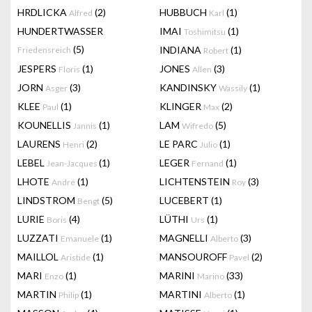
HRDLICKA
(2)
HUBBUCH
(1)
Alfred
Karl
HUNDERTWASSER
IMAI
(1)
Toshimitsu
(5)
INDIANA
(1)
Friedensreich
Robert
JESPERS
(1)
JONES
(3)
Floris
Allen
JORN
(3)
KANDINSKY
(1)
Asger
Wassily
KLEE
(1)
KLINGER
(2)
Paul
Max
KOUNELLIS
(1)
LAM
(5)
Jannis
Wifredo
LAURENS
(2)
LE PARC
(1)
Henri
Julio
LEBEL
(1)
LEGER
(1)
Jean-Jacques
Fernand
LHOTE
(1)
LICHTENSTEIN
(3)
André
Roy
LINDSTROM
(5)
LUCEBERT
(1)
Bengt
LURIE
(4)
LÜTHI
(1)
Boris
Urs
LUZZATI
(1)
MAGNELLI
(3)
Emanuele
Alberto
MAILLOL
(1)
MANSOUROFF
(2)
Aristide
Pavel
MARI
(1)
MARINI
(33)
Enzo
Marino
MARTIN
(1)
MARTINI
(1)
Philip
Alberto