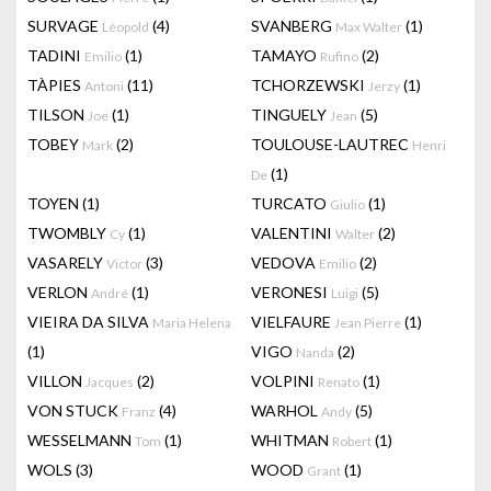
SURVAGE
(4)
SVANBERG
(1)
Léopold
Max Walter
TADINI
(1)
TAMAYO
(2)
Emilio
Rufino
TÀPIES
(11)
TCHORZEWSKI
(1)
Antoni
Jerzy
TILSON
(1)
TINGUELY
(5)
Joe
Jean
TOBEY
(2)
TOULOUSE-LAUTREC
Mark
Henri
(1)
De
TOYEN
(1)
TURCATO
(1)
Giulio
TWOMBLY
(1)
VALENTINI
(2)
Cy
Walter
VASARELY
(3)
VEDOVA
(2)
Victor
Emilio
VERLON
(1)
VERONESI
(5)
André
Luigi
VIEIRA DA SILVA
VIELFAURE
(1)
Maria Helena
Jean Pierre
(1)
VIGO
(2)
Nanda
VILLON
(2)
VOLPINI
(1)
Jacques
Renato
VON STUCK
(4)
WARHOL
(5)
Franz
Andy
WESSELMANN
(1)
WHITMAN
(1)
Tom
Robert
WOLS
(3)
WOOD
(1)
Grant