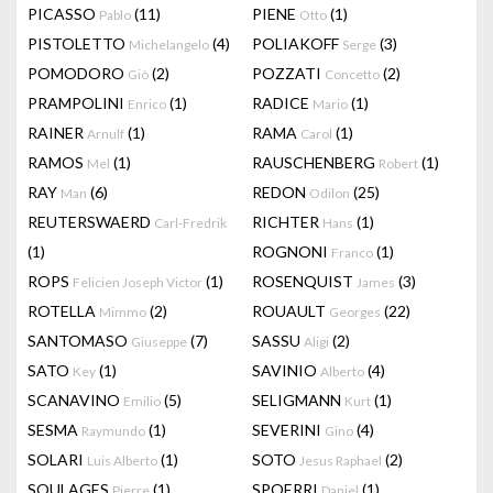
PICASSO
(11)
PIENE
(1)
Pablo
Otto
PISTOLETTO
(4)
POLIAKOFF
(3)
Michelangelo
Serge
POMODORO
(2)
POZZATI
(2)
Giò
Concetto
PRAMPOLINI
(1)
RADICE
(1)
Enrico
Mario
RAINER
(1)
RAMA
(1)
Arnulf
Carol
RAMOS
(1)
RAUSCHENBERG
(1)
Mel
Robert
RAY
(6)
REDON
(25)
Man
Odilon
REUTERSWAERD
RICHTER
(1)
Carl-Fredrik
Hans
(1)
ROGNONI
(1)
Franco
ROPS
(1)
ROSENQUIST
(3)
Felicien Joseph Victor
James
ROTELLA
(2)
ROUAULT
(22)
Mimmo
Georges
SANTOMASO
(7)
SASSU
(2)
Giuseppe
Aligi
SATO
(1)
SAVINIO
(4)
Key
Alberto
SCANAVINO
(5)
SELIGMANN
(1)
Emilio
Kurt
SESMA
(1)
SEVERINI
(4)
Raymundo
Gino
SOLARI
(1)
SOTO
(2)
Luis Alberto
Jesus Raphael
SOULAGES
(1)
SPOERRI
(1)
Pierre
Daniel