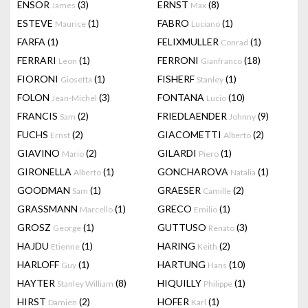
ENSOR
(3)
ERNST
(8)
James
Max
ESTEVE
(1)
FABRO
(1)
Maurice
Luciano
FARFA
(1)
FELIXMULLER
(1)
Conrad
FERRARI
(1)
FERRONI
(18)
Leon
Gianfranco
FIORONI
(1)
FISHERF
(1)
Giosetta
Stanley
FOLON
(3)
FONTANA
(10)
Jean-Michel
Lucio
FRANCIS
(2)
FRIEDLAENDER
(9)
Sam
Johnny
FUCHS
(2)
GIACOMETTI
(2)
Ernst
Alberto
GIAVINO
(2)
GILARDI
(1)
Mario
Piero
GIRONELLA
(1)
GONCHAROVA
(1)
Alberto
Natalia
GOODMAN
(1)
GRAESER
(2)
Sam
Camille
GRASSMANN
(1)
GRECO
(1)
Marcello
Emilio
GROSZ
(1)
GUTTUSO
(3)
George
Renato
HAJDU
(1)
HARING
(2)
Etienne
Keith
HARLOFF
(1)
HARTUNG
(10)
Guy
Hans
HAYTER
(8)
HIQUILLY
(1)
Stanley William
Philippe
HIRST
(2)
HOFER
(1)
Damien
Karl