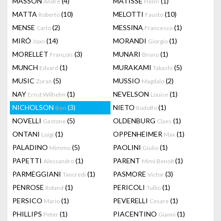
MASSON
(4)
MATISSE
(1)
Andre
Henri
MATTA
(10)
MELOTTI
(10)
Roberto
Fausto
MENSE
(2)
MESSINA
(1)
Carlo
Francesco
MIRÓ
(14)
MORANDI
(1)
Joan
Giorgio
MORELLET
(3)
MUNARI
(1)
François
Bruno
MUNCH
(1)
MURAKAMI
(5)
Edvard
Takashi
MUSIC
(5)
MUSSIO
(2)
Zoran
Magdalo
NAY
(1)
NEVELSON
(1)
Ernst Wilhelm
Louise
NICHOLSON
(3)
NIETO
(1)
Ben
Rodolfo
NOVELLI
(5)
OLDENBURG
(1)
Gastone
Claes
ONTANI
(1)
OPPENHEIMER
(1)
Luigi
Max
PALADINO
(5)
PAOLINI
(1)
Mimmo
Giulio
PAPETTI
(1)
PARENT
(1)
Alessandro
Mimi Benoît
PARMEGGIANI
(1)
PASMORE
(3)
Tancredi
Victor
PENROSE
(1)
PERICOLI
(1)
Roland
Tullio
PERSICO
(1)
PEVERELLI
(1)
Mario
Cesare
PHILLIPS
(1)
PIACENTINO
(1)
Peter
Gianni