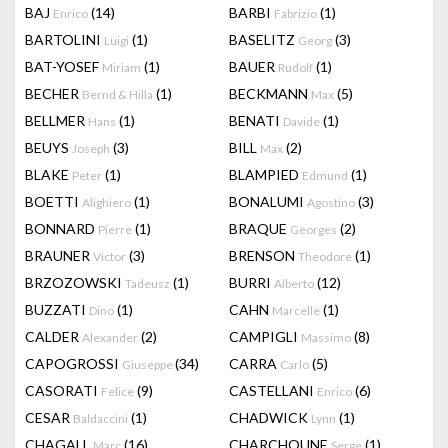
BAJ
(14)
BARBI
(1)
Enrico
Fabrizio
BARTOLINI
(1)
BASELITZ
(3)
Luigi
Georg
BAT-YOSEF
(1)
BAUER
(1)
Miriam
Rudolf
BECHER
(1)
BECKMANN
(5)
Bernd & Hilla
Max
BELLMER
(1)
BENATI
(1)
Hans
Davide
BEUYS
(3)
BILL
(2)
Joseph
Max
BLAKE
(1)
BLAMPIED
(1)
Peter
Edmund
BOETTI
(1)
BONALUMI
(3)
Alighiero
Agostino
BONNARD
(1)
BRAQUE
(2)
Pierre
Georges
BRAUNER
(3)
BRENSON
(1)
Victor
Theodore
BRZOZOWSKI
(1)
BURRI
(12)
Tadeusz
Alberto
BUZZATI
(1)
CAHN
(1)
Dino
Marcelle
CALDER
(2)
CAMPIGLI
(8)
Alexander
Massimo
CAPOGROSSI
(34)
CARRA
(5)
Giuseppe
Carlo
CASORATI
(9)
CASTELLANI
(6)
Felice
Enrico
CESAR
(1)
CHADWICK
(1)
Baldaccini
Lynn
CHAGALL
(16)
CHARCHOUNE
(1)
Marc
Serge