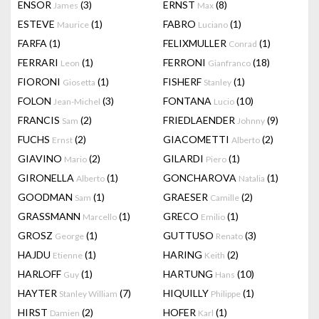
ENSOR
(3)
ERNST
(8)
James
Max
ESTEVE
(1)
FABRO
(1)
Maurice
Luciano
FARFA
(1)
FELIXMULLER
(1)
Conrad
FERRARI
(1)
FERRONI
(18)
Leon
Gianfranco
FIORONI
(1)
FISHERF
(1)
Giosetta
Stanley
FOLON
(3)
FONTANA
(10)
Jean-Michel
Lucio
FRANCIS
(2)
FRIEDLAENDER
(9)
Sam
Johnny
FUCHS
(2)
GIACOMETTI
(2)
Ernst
Alberto
GIAVINO
(2)
GILARDI
(1)
Mario
Piero
GIRONELLA
(1)
GONCHAROVA
(1)
Alberto
Natalia
GOODMAN
(1)
GRAESER
(2)
Sam
Camille
GRASSMANN
(1)
GRECO
(1)
Marcello
Emilio
GROSZ
(1)
GUTTUSO
(3)
George
Renato
HAJDU
(1)
HARING
(2)
Etienne
Keith
HARLOFF
(1)
HARTUNG
(10)
Guy
Hans
HAYTER
(7)
HIQUILLY
(1)
Stanley William
Philippe
HIRST
(2)
HOFER
(1)
Damien
Karl