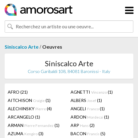
/
Siniscalco Arte
Oeuvres
Siniscalco Arte
Corso Garibaldi 108, 84081 Baronissi - Italy
AFRO
(21)
AGNETTI
(1)
Vincenzo
AITCHISON
(1)
ALBERS
(1)
Craigie
Josef
ALECHINSKY
(4)
ANGELI
(1)
Pierre
Franco
ARCANGELO
(1)
ARDON
(1)
Mordecai
ARMAN
(1)
ARP
(2)
Pierre Fernandez
Hans
AZUMA
(3)
BACON
(5)
Kengiro
Francis