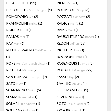
PICASSO
(11)
PIENE
(1)
Pablo
Otto
PISTOLETTO
(4)
POLIAKOFF
(3)
Michelangelo
Serge
POMODORO
(2)
POZZATI
(2)
Giò
Concetto
PRAMPOLINI
(1)
RADICE
(1)
Enrico
Mario
RAINER
(1)
RAMA
(1)
Arnulf
Carol
RAMOS
(1)
RAUSCHENBERG
(1)
Mel
Robert
RAY
(6)
REDON
(25)
Man
Odilon
REUTERSWAERD
RICHTER
(1)
Carl-Fredrik
Hans
(1)
ROGNONI
(1)
Franco
ROPS
(1)
ROSENQUIST
(3)
Felicien Joseph Victor
James
ROTELLA
(2)
ROUAULT
(22)
Mimmo
Georges
SANTOMASO
(7)
SASSU
(2)
Giuseppe
Aligi
SATO
(1)
SAVINIO
(4)
Key
Alberto
SCANAVINO
(5)
SELIGMANN
(1)
Emilio
Kurt
SESMA
(1)
SEVERINI
(4)
Raymundo
Gino
SOLARI
(1)
SOTO
(2)
Luis Alberto
Jesus Raphael
SOULAGES
(1)
SPOERRI
(1)
Pierre
Daniel