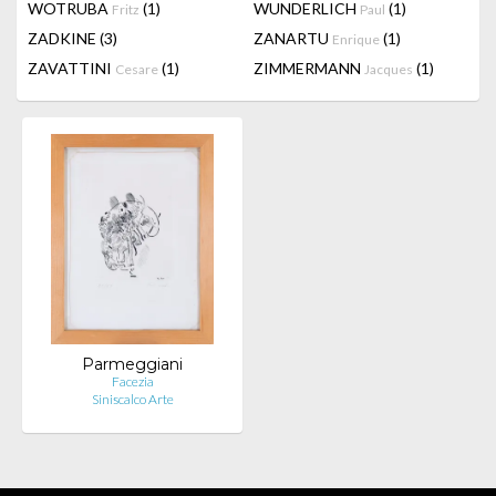
WOTRUBA
(1)
WUNDERLICH
(1)
Fritz
Paul
ZADKINE
(3)
ZANARTU
(1)
Enrique
ZAVATTINI
(1)
ZIMMERMANN
(1)
Cesare
Jacques
Parmeggiani
Facezia
Siniscalco Arte