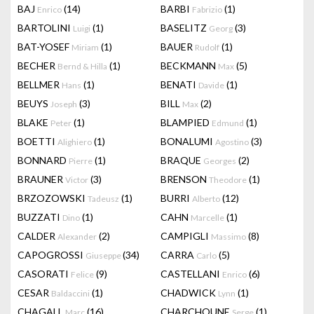
BAJ
(14)
BARBI
(1)
Enrico
Fabrizio
BARTOLINI
(1)
BASELITZ
(3)
Luigi
Georg
BAT-YOSEF
(1)
BAUER
(1)
Miriam
Rudolf
BECHER
(1)
BECKMANN
(5)
Bernd & Hilla
Max
BELLMER
(1)
BENATI
(1)
Hans
Davide
BEUYS
(3)
BILL
(2)
Joseph
Max
BLAKE
(1)
BLAMPIED
(1)
Peter
Edmund
BOETTI
(1)
BONALUMI
(3)
Alighiero
Agostino
BONNARD
(1)
BRAQUE
(2)
Pierre
Georges
BRAUNER
(3)
BRENSON
(1)
Victor
Theodore
BRZOZOWSKI
(1)
BURRI
(12)
Tadeusz
Alberto
BUZZATI
(1)
CAHN
(1)
Dino
Marcelle
CALDER
(2)
CAMPIGLI
(8)
Alexander
Massimo
CAPOGROSSI
(34)
CARRA
(5)
Giuseppe
Carlo
CASORATI
(9)
CASTELLANI
(6)
Felice
Enrico
CESAR
(1)
CHADWICK
(1)
Baldaccini
Lynn
CHAGALL
(16)
CHARCHOUNE
(1)
Marc
Serge