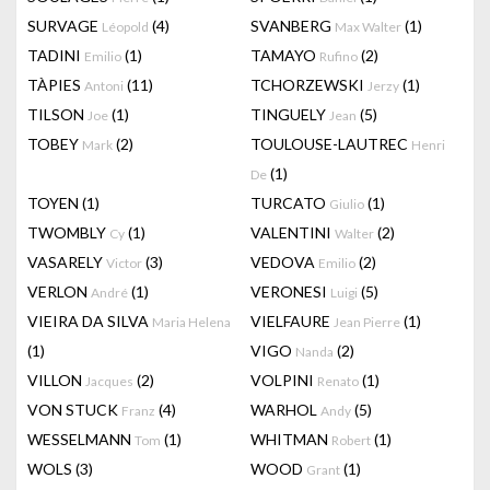
SURVAGE
(4)
SVANBERG
(1)
Léopold
Max Walter
TADINI
(1)
TAMAYO
(2)
Emilio
Rufino
TÀPIES
(11)
TCHORZEWSKI
(1)
Antoni
Jerzy
TILSON
(1)
TINGUELY
(5)
Joe
Jean
TOBEY
(2)
TOULOUSE-LAUTREC
Mark
Henri
(1)
De
TOYEN
(1)
TURCATO
(1)
Giulio
TWOMBLY
(1)
VALENTINI
(2)
Cy
Walter
VASARELY
(3)
VEDOVA
(2)
Victor
Emilio
VERLON
(1)
VERONESI
(5)
André
Luigi
VIEIRA DA SILVA
VIELFAURE
(1)
Maria Helena
Jean Pierre
(1)
VIGO
(2)
Nanda
VILLON
(2)
VOLPINI
(1)
Jacques
Renato
VON STUCK
(4)
WARHOL
(5)
Franz
Andy
WESSELMANN
(1)
WHITMAN
(1)
Tom
Robert
WOLS
(3)
WOOD
(1)
Grant