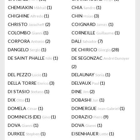
CHEMIAKIN
(1)
CHIA
(1)
Mikhail
Sandro
CHIGHINE
(1)
CHIN
(3)
Alfredo
Hsiao
CHRISTO
(2)
COIGNARD
(1)
Javacheff
James
COLOMBO
(1)
CORNEILLE
(1)
Gianni
Guillaume
CORPORA
(2)
DALI
(7)
Antonio
Salvador
DANGELO
(1)
DE CHIRICO
(28)
Sergio
Giorgio
DE SAINT PHALLE
(1)
DE SEGONZAC
Niki
André Dunoyer
(2)
DEL PEZZO
(1)
DELAUNAY
(1)
Lucio
Sonia
DELLA TORRE
(3)
DELVAUX
(1)
Enrico
Paul
DI STASIO
(1)
DINE
(2)
Stefano
Jim
DIX
(1)
DOBASHI
(1)
Otto
Jun
DOMELA
(1)
DOMERGUE
(1)
César
Jean-Gabriel
DOMINICIS (DE)
(1)
DORAZIO
(9)
Gino
Piero
DOVA
(1)
DOVA
(1)
Gianni
Gianni
DURKEE
(1)
EISENHAUER
(1)
Stephen
Lette