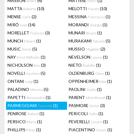
MASSON
(4)
MATISSE
(1)
Andre
Henri
MATTA
(10)
MELOTTI
(10)
Roberto
Fausto
MENSE
(2)
MESSINA
(1)
Carlo
Francesco
MIRÓ
(14)
MORANDI
(1)
Joan
Giorgio
MORELLET
(3)
MUNARI
(1)
François
Bruno
MUNCH
(1)
MURAKAMI
(5)
Edvard
Takashi
MUSIC
(5)
MUSSIO
(2)
Zoran
Magdalo
NAY
(1)
NEVELSON
(1)
Ernst Wilhelm
Louise
NICHOLSON
(3)
NIETO
(1)
Ben
Rodolfo
NOVELLI
(5)
OLDENBURG
(1)
Gastone
Claes
ONTANI
(1)
OPPENHEIMER
(1)
Luigi
Max
PALADINO
(5)
PAOLINI
(1)
Mimmo
Giulio
PAPETTI
(1)
PARENT
(1)
Alessandro
Mimi Benoît
PARMEGGIANI
(1)
PASMORE
(3)
Tancredi
Victor
PENROSE
(1)
PERICOLI
(1)
Roland
Tullio
PERSICO
(1)
PEVERELLI
(1)
Mario
Cesare
PHILLIPS
(1)
PIACENTINO
(1)
Peter
Gianni