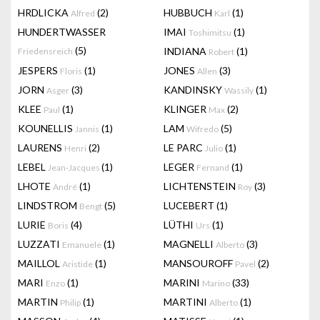
HRDLICKA
(2)
HUBBUCH
(1)
Alfred
Karl
HUNDERTWASSER
IMAI
(1)
Toshimitsu
(5)
INDIANA
(1)
Friedensreich
Robert
JESPERS
(1)
JONES
(3)
Floris
Allen
JORN
(3)
KANDINSKY
(1)
Asger
Wassily
KLEE
(1)
KLINGER
(2)
Paul
Max
KOUNELLIS
(1)
LAM
(5)
Jannis
Wifredo
LAURENS
(2)
LE PARC
(1)
Henri
Julio
LEBEL
(1)
LEGER
(1)
Jean-Jacques
Fernand
LHOTE
(1)
LICHTENSTEIN
(3)
André
Roy
LINDSTROM
(5)
LUCEBERT
(1)
Bengt
LURIE
(4)
LÜTHI
(1)
Boris
Urs
LUZZATI
(1)
MAGNELLI
(3)
Emanuele
Alberto
MAILLOL
(1)
MANSOUROFF
(2)
Aristide
Pavel
MARI
(1)
MARINI
(33)
Enzo
Marino
MARTIN
(1)
MARTINI
(1)
Philip
Alberto