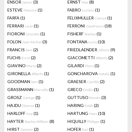
ENSOR
(3)
ERNST
(8)
James
Max
ESTEVE
(1)
FABRO
(1)
Maurice
Luciano
FARFA
(1)
FELIXMULLER
(1)
Conrad
FERRARI
(1)
FERRONI
(18)
Leon
Gianfranco
FIORONI
(1)
FISHERF
(1)
Giosetta
Stanley
FOLON
(3)
FONTANA
(10)
Jean-Michel
Lucio
FRANCIS
(2)
FRIEDLAENDER
(9)
Sam
Johnny
FUCHS
(2)
GIACOMETTI
(2)
Ernst
Alberto
GIAVINO
(2)
GILARDI
(1)
Mario
Piero
GIRONELLA
(1)
GONCHAROVA
(1)
Alberto
Natalia
GOODMAN
(1)
GRAESER
(2)
Sam
Camille
GRASSMANN
(1)
GRECO
(1)
Marcello
Emilio
GROSZ
(1)
GUTTUSO
(3)
George
Renato
HAJDU
(1)
HARING
(2)
Etienne
Keith
HARLOFF
(1)
HARTUNG
(10)
Guy
Hans
HAYTER
(8)
HIQUILLY
(1)
Stanley William
Philippe
HIRST
(2)
HOFER
(1)
Damien
Karl