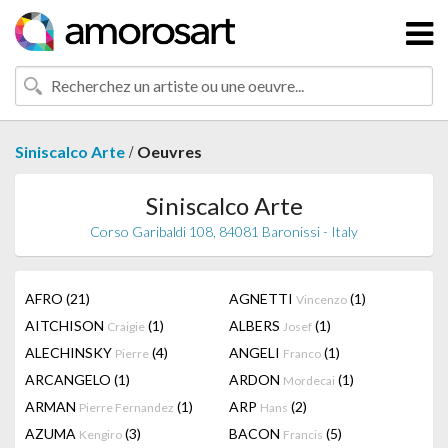
/
Siniscalco Arte
Oeuvres
Siniscalco Arte
Corso Garibaldi 108, 84081 Baronissi - Italy
AFRO
(21)
AGNETTI
(1)
Vincenzo
AITCHISON
(1)
ALBERS
(1)
Craigie
Josef
ALECHINSKY
(4)
ANGELI
(1)
Pierre
Franco
ARCANGELO
(1)
ARDON
(1)
Mordecai
ARMAN
(1)
ARP
(2)
Pierre Fernandez
Hans
AZUMA
(3)
BACON
(5)
Kengiro
Francis