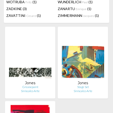
WOTRUBA
(1)
WUNDERLICH
(1)
Fritz
Paul
ZADKINE
(3)
ZANARTU
(1)
Enrique
ZAVATTINI
(1)
ZIMMERMANN
(1)
Cesare
Jacques
Jones
Jones
Greasepaint
Stage Set
Siniscalco Arte
Siniscalco Arte