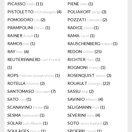
PICASSO
(11)
PIENE
(1)
Pablo
Otto
PISTOLETTO
(4)
POLIAKOFF
(3)
Michelangelo
Serge
POMODORO
(2)
POZZATI
(2)
Giò
Concetto
PRAMPOLINI
(1)
RADICE
(1)
Enrico
Mario
RAINER
(1)
RAMA
(1)
Arnulf
Carol
RAMOS
(1)
RAUSCHENBERG
(1)
Mel
Robert
RAY
(6)
REDON
(25)
Man
Odilon
REUTERSWAERD
RICHTER
(1)
Carl-Fredrik
Hans
(1)
ROGNONI
(1)
Franco
ROPS
(1)
ROSENQUIST
(3)
Felicien Joseph Victor
James
ROTELLA
(2)
ROUAULT
(22)
Mimmo
Georges
SANTOMASO
(7)
SASSU
(2)
Giuseppe
Aligi
SATO
(1)
SAVINIO
(4)
Key
Alberto
SCANAVINO
(5)
SELIGMANN
(1)
Emilio
Kurt
SESMA
(1)
SEVERINI
(4)
Raymundo
Gino
SOLARI
(1)
SOTO
(2)
Luis Alberto
Jesus Raphael
SOULAGES
(1)
SPOERRI
(1)
Pierre
Daniel