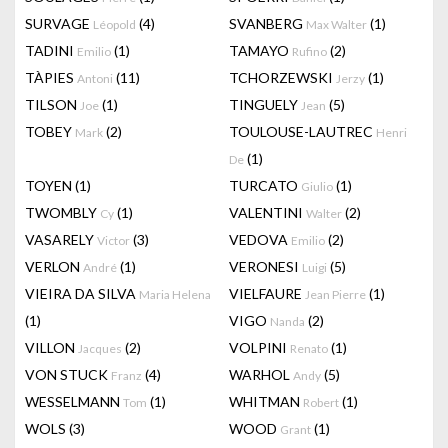
SURVAGE
(4)
SVANBERG
(1)
Léopold
Max Walter
TADINI
(1)
TAMAYO
(2)
Emilio
Rufino
TÀPIES
(11)
TCHORZEWSKI
(1)
Antoni
Jerzy
TILSON
(1)
TINGUELY
(5)
Joe
Jean
TOBEY
(2)
TOULOUSE-LAUTREC
Mark
Henri
(1)
De
TOYEN
(1)
TURCATO
(1)
Giulio
TWOMBLY
(1)
VALENTINI
(2)
Cy
Walter
VASARELY
(3)
VEDOVA
(2)
Victor
Emilio
VERLON
(1)
VERONESI
(5)
André
Luigi
VIEIRA DA SILVA
VIELFAURE
(1)
Maria Helena
Jean Pierre
(1)
VIGO
(2)
Nanda
VILLON
(2)
VOLPINI
(1)
Jacques
Renato
VON STUCK
(4)
WARHOL
(5)
Franz
Andy
WESSELMANN
(1)
WHITMAN
(1)
Tom
Robert
WOLS
(3)
WOOD
(1)
Grant