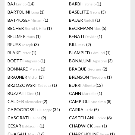
BAJ
(14)
BARBI
(1)
Enrico
Fabrizio
BARTOLINI
(1)
BASELITZ
(3)
Luigi
Georg
BAT-YOSEF
(1)
BAUER
(1)
Miriam
Rudolf
BECHER
(1)
BECKMANN
(5)
Bernd & Hilla
Max
BELLMER
(1)
BENATI
(1)
Hans
Davide
BEUYS
(3)
BILL
(2)
Joseph
Max
BLAKE
(1)
BLAMPIED
(1)
Peter
Edmund
BOETTI
(1)
BONALUMI
(3)
Alighiero
Agostino
BONNARD
(1)
BRAQUE
(2)
Pierre
Georges
BRAUNER
(3)
BRENSON
(1)
Victor
Theodore
BRZOZOWSKI
(1)
BURRI
(12)
Tadeusz
Alberto
BUZZATI
(1)
CAHN
(1)
Dino
Marcelle
CALDER
(2)
CAMPIGLI
(8)
Alexander
Massimo
CAPOGROSSI
(34)
CARRA
(5)
Giuseppe
Carlo
CASORATI
(9)
CASTELLANI
(6)
Felice
Enrico
CESAR
(1)
CHADWICK
(1)
Baldaccini
Lynn
CHAGALL
(16)
CHARCHOUNE
(1)
Marc
Serge