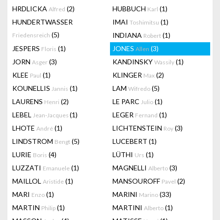
HRDLICKA
(2)
HUBBUCH
(1)
Alfred
Karl
HUNDERTWASSER
IMAI
(1)
Toshimitsu
(5)
INDIANA
(1)
Friedensreich
Robert
JESPERS
(1)
JONES
(3)
Floris
Allen
JORN
(3)
KANDINSKY
(1)
Asger
Wassily
KLEE
(1)
KLINGER
(2)
Paul
Max
KOUNELLIS
(1)
LAM
(5)
Jannis
Wifredo
LAURENS
(2)
LE PARC
(1)
Henri
Julio
LEBEL
(1)
LEGER
(1)
Jean-Jacques
Fernand
LHOTE
(1)
LICHTENSTEIN
(3)
André
Roy
LINDSTROM
(5)
LUCEBERT
(1)
Bengt
LURIE
(4)
LÜTHI
(1)
Boris
Urs
LUZZATI
(1)
MAGNELLI
(3)
Emanuele
Alberto
MAILLOL
(1)
MANSOUROFF
(2)
Aristide
Pavel
MARI
(1)
MARINI
(33)
Enzo
Marino
MARTIN
(1)
MARTINI
(1)
Philip
Alberto