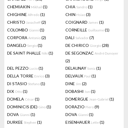
CHEMIAKIN
(1)
CHIA
(1)
Mikhail
Sandro
CHIGHINE
(1)
CHIN
(3)
Alfredo
Hsiao
CHRISTO
(2)
COIGNARD
(1)
Javacheff
James
COLOMBO
(1)
CORNEILLE
(1)
Gianni
Guillaume
CORPORA
(2)
DALI
(7)
Antonio
Salvador
DANGELO
(1)
DE CHIRICO
(28)
Sergio
Giorgio
DE SAINT PHALLE
(1)
DE SEGONZAC
Niki
André Dunoyer
(2)
DEL PEZZO
(1)
DELAUNAY
(1)
Lucio
Sonia
DELLA TORRE
(3)
DELVAUX
(1)
Enrico
Paul
DI STASIO
(1)
DINE
(2)
Stefano
Jim
DIX
(1)
DOBASHI
(1)
Otto
Jun
DOMELA
(1)
DOMERGUE
(1)
César
Jean-Gabriel
DOMINICIS (DE)
(1)
DORAZIO
(9)
Gino
Piero
DOVA
(1)
DOVA
(1)
Gianni
Gianni
DURKEE
(1)
EISENHAUER
(1)
Stephen
Lette