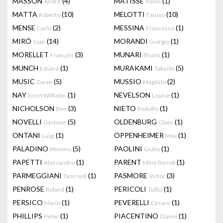
MASSON
(4)
MATISSE
(1)
Andre
Henri
MATTA
(10)
MELOTTI
(10)
Roberto
Fausto
MENSE
(2)
MESSINA
(1)
Carlo
Francesco
MIRÓ
(14)
MORANDI
(1)
Joan
Giorgio
MORELLET
(3)
MUNARI
(1)
François
Bruno
MUNCH
(1)
MURAKAMI
(5)
Edvard
Takashi
MUSIC
(5)
MUSSIO
(2)
Zoran
Magdalo
NAY
(1)
NEVELSON
(1)
Ernst Wilhelm
Louise
NICHOLSON
(3)
NIETO
(1)
Ben
Rodolfo
NOVELLI
(5)
OLDENBURG
(1)
Gastone
Claes
ONTANI
(1)
OPPENHEIMER
(1)
Luigi
Max
PALADINO
(5)
PAOLINI
(1)
Mimmo
Giulio
PAPETTI
(1)
PARENT
(1)
Alessandro
Mimi Benoît
PARMEGGIANI
(1)
PASMORE
(3)
Tancredi
Victor
PENROSE
(1)
PERICOLI
(1)
Roland
Tullio
PERSICO
(1)
PEVERELLI
(1)
Mario
Cesare
PHILLIPS
(1)
PIACENTINO
(1)
Peter
Gianni