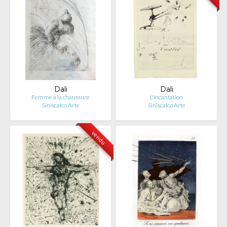
Dali
Dali
Femme à la chaussure
L'Incantation
Siniscalco Arte
Siniscalco Arte
vendu