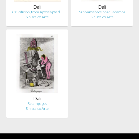
Dali
Dali
Crucifixion, from Apocalypse d…
Si no amanece nos quedamos
Siniscalco Arte
Siniscalco Arte
Dali
Relampagos
Siniscalco Arte