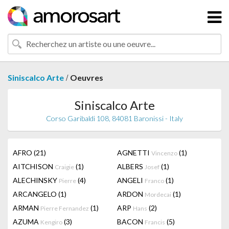
/
Siniscalco Arte
Oeuvres
Siniscalco Arte
Corso Garibaldi 108, 84081 Baronissi - Italy
AFRO
(21)
AGNETTI
(1)
Vincenzo
AITCHISON
(1)
ALBERS
(1)
Craigie
Josef
ALECHINSKY
(4)
ANGELI
(1)
Pierre
Franco
ARCANGELO
(1)
ARDON
(1)
Mordecai
ARMAN
(1)
ARP
(2)
Pierre Fernandez
Hans
AZUMA
(3)
BACON
(5)
Kengiro
Francis