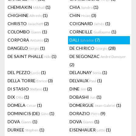
CHEMIAKIN
(1)
CHIA
(1)
Mikhail
Sandro
CHIGHINE
(1)
CHIN
(3)
Alfredo
Hsiao
CHRISTO
(2)
COIGNARD
(1)
Javacheff
James
COLOMBO
(1)
CORNEILLE
(1)
Gianni
Guillaume
CORPORA
(2)
DALI
(7)
Antonio
Salvador
DANGELO
(1)
DE CHIRICO
(28)
Sergio
Giorgio
DE SAINT PHALLE
(1)
DE SEGONZAC
Niki
André Dunoyer
(2)
DEL PEZZO
(1)
DELAUNAY
(1)
Lucio
Sonia
DELLA TORRE
(3)
DELVAUX
(1)
Enrico
Paul
DI STASIO
(1)
DINE
(2)
Stefano
Jim
DIX
(1)
DOBASHI
(1)
Otto
Jun
DOMELA
(1)
DOMERGUE
(1)
César
Jean-Gabriel
DOMINICIS (DE)
(1)
DORAZIO
(9)
Gino
Piero
DOVA
(1)
DOVA
(1)
Gianni
Gianni
DURKEE
(1)
EISENHAUER
(1)
Stephen
Lette