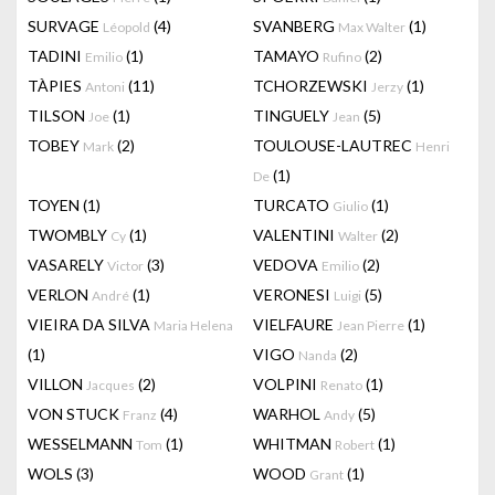
SURVAGE
(4)
SVANBERG
(1)
Léopold
Max Walter
TADINI
(1)
TAMAYO
(2)
Emilio
Rufino
TÀPIES
(11)
TCHORZEWSKI
(1)
Antoni
Jerzy
TILSON
(1)
TINGUELY
(5)
Joe
Jean
TOBEY
(2)
TOULOUSE-LAUTREC
Mark
Henri
(1)
De
TOYEN
(1)
TURCATO
(1)
Giulio
TWOMBLY
(1)
VALENTINI
(2)
Cy
Walter
VASARELY
(3)
VEDOVA
(2)
Victor
Emilio
VERLON
(1)
VERONESI
(5)
André
Luigi
VIEIRA DA SILVA
VIELFAURE
(1)
Maria Helena
Jean Pierre
(1)
VIGO
(2)
Nanda
VILLON
(2)
VOLPINI
(1)
Jacques
Renato
VON STUCK
(4)
WARHOL
(5)
Franz
Andy
WESSELMANN
(1)
WHITMAN
(1)
Tom
Robert
WOLS
(3)
WOOD
(1)
Grant