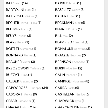
BAJ
(14)
BARBI
(1)
Enrico
Fabrizio
BARTOLINI
(1)
BASELITZ
(3)
Luigi
Georg
BAT-YOSEF
(1)
BAUER
(1)
Miriam
Rudolf
BECHER
(1)
BECKMANN
(5)
Bernd & Hilla
Max
BELLMER
(1)
BENATI
(1)
Hans
Davide
BEUYS
(3)
BILL
(2)
Joseph
Max
BLAKE
(1)
BLAMPIED
(1)
Peter
Edmund
BOETTI
(1)
BONALUMI
(3)
Alighiero
Agostino
BONNARD
(1)
BRAQUE
(2)
Pierre
Georges
BRAUNER
(3)
BRENSON
(1)
Victor
Theodore
BRZOZOWSKI
(1)
BURRI
(12)
Tadeusz
Alberto
BUZZATI
(1)
CAHN
(1)
Dino
Marcelle
CALDER
(2)
CAMPIGLI
(8)
Alexander
Massimo
CAPOGROSSI
(34)
CARRA
(5)
Giuseppe
Carlo
CASORATI
(9)
CASTELLANI
(6)
Felice
Enrico
CESAR
(1)
CHADWICK
(1)
Baldaccini
Lynn
CHAGALL
(16)
CHARCHOUNE
(1)
Marc
Serge