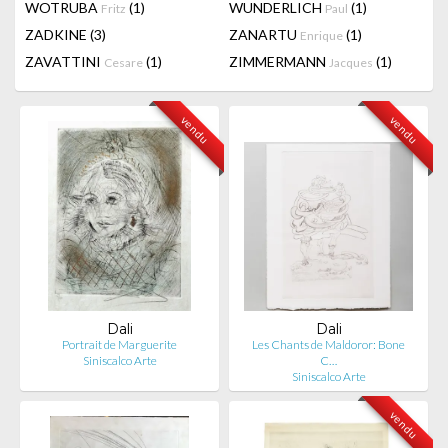
WOTRUBA
(1)
WUNDERLICH
(1)
Fritz
Paul
ZADKINE
(3)
ZANARTU
(1)
Enrique
ZAVATTINI
(1)
ZIMMERMANN
(1)
Cesare
Jacques
vendu
vendu
Dali
Dali
Portrait de Marguerite
Les Chants de Maldoror: Bone
Siniscalco Arte
C…
Siniscalco Arte
vendu