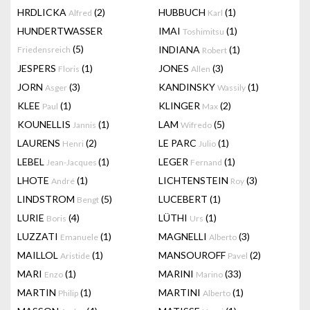
HRDLICKA
(2)
HUBBUCH
(1)
Alfred
Karl
HUNDERTWASSER
IMAI
(1)
Toshimitsu
(5)
INDIANA
(1)
Friedensreich
Robert
JESPERS
(1)
JONES
(3)
Floris
Allen
JORN
(3)
KANDINSKY
(1)
Asger
Wassily
KLEE
(1)
KLINGER
(2)
Paul
Max
KOUNELLIS
(1)
LAM
(5)
Jannis
Wifredo
LAURENS
(2)
LE PARC
(1)
Henri
Julio
LEBEL
(1)
LEGER
(1)
Jean-Jacques
Fernand
LHOTE
(1)
LICHTENSTEIN
(3)
André
Roy
LINDSTROM
(5)
LUCEBERT
(1)
Bengt
LURIE
(4)
LÜTHI
(1)
Boris
Urs
LUZZATI
(1)
MAGNELLI
(3)
Emanuele
Alberto
MAILLOL
(1)
MANSOUROFF
(2)
Aristide
Pavel
MARI
(1)
MARINI
(33)
Enzo
Marino
MARTIN
(1)
MARTINI
(1)
Philip
Alberto