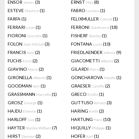
ENSOR
(3)
ERNST
(8)
James
Max
ESTEVE
(1)
FABRO
(1)
Maurice
Luciano
FARFA
(1)
FELIXMULLER
(1)
Conrad
FERRARI
(1)
FERRONI
(18)
Leon
Gianfranco
FIORONI
(1)
FISHERF
(1)
Giosetta
Stanley
FOLON
(3)
FONTANA
(10)
Jean-Michel
Lucio
FRANCIS
(2)
FRIEDLAENDER
(9)
Sam
Johnny
FUCHS
(2)
GIACOMETTI
(2)
Ernst
Alberto
GIAVINO
(2)
GILARDI
(1)
Mario
Piero
GIRONELLA
(1)
GONCHAROVA
(1)
Alberto
Natalia
GOODMAN
(1)
GRAESER
(2)
Sam
Camille
GRASSMANN
(1)
GRECO
(1)
Marcello
Emilio
GROSZ
(1)
GUTTUSO
(3)
George
Renato
HAJDU
(1)
HARING
(2)
Etienne
Keith
HARLOFF
(1)
HARTUNG
(10)
Guy
Hans
HAYTER
(7)
HIQUILLY
(1)
Stanley William
Philippe
HIRST
(2)
HOFER
(1)
Damien
Karl