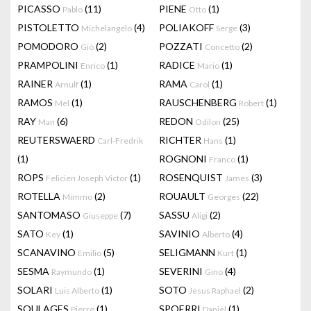
PICASSO
(11)
PIENE
(1)
Pablo
Otto
PISTOLETTO
(4)
POLIAKOFF
(3)
Michelangelo
Serge
POMODORO
(2)
POZZATI
(2)
Giò
Concetto
PRAMPOLINI
(1)
RADICE
(1)
Enrico
Mario
RAINER
(1)
RAMA
(1)
Arnulf
Carol
RAMOS
(1)
RAUSCHENBERG
(1)
Mel
Robert
RAY
(6)
REDON
(25)
Man
Odilon
REUTERSWAERD
RICHTER
(1)
Carl-Fredrik
Hans
(1)
ROGNONI
(1)
Franco
ROPS
(1)
ROSENQUIST
(3)
Felicien Joseph Victor
James
ROTELLA
(2)
ROUAULT
(22)
Mimmo
Georges
SANTOMASO
(7)
SASSU
(2)
Giuseppe
Aligi
SATO
(1)
SAVINIO
(4)
Key
Alberto
SCANAVINO
(5)
SELIGMANN
(1)
Emilio
Kurt
SESMA
(1)
SEVERINI
(4)
Raymundo
Gino
SOLARI
(1)
SOTO
(2)
Luis Alberto
Jesus Raphael
SOULAGES
(1)
SPOERRI
(1)
Pierre
Daniel