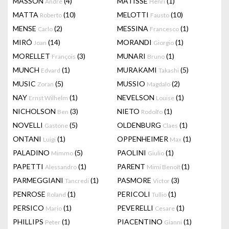
MASSON
(4)
MATISSE
(1)
Andre
Henri
MATTA
(10)
MELOTTI
(10)
Roberto
Fausto
MENSE
(2)
MESSINA
(1)
Carlo
Francesco
MIRÓ
(14)
MORANDI
(1)
Joan
Giorgio
MORELLET
(3)
MUNARI
(1)
François
Bruno
MUNCH
(1)
MURAKAMI
(5)
Edvard
Takashi
MUSIC
(5)
MUSSIO
(2)
Zoran
Magdalo
NAY
(1)
NEVELSON
(1)
Ernst Wilhelm
Louise
NICHOLSON
(3)
NIETO
(1)
Ben
Rodolfo
NOVELLI
(5)
OLDENBURG
(1)
Gastone
Claes
ONTANI
(1)
OPPENHEIMER
(1)
Luigi
Max
PALADINO
(5)
PAOLINI
(1)
Mimmo
Giulio
PAPETTI
(1)
PARENT
(1)
Alessandro
Mimi Benoît
PARMEGGIANI
(1)
PASMORE
(3)
Tancredi
Victor
PENROSE
(1)
PERICOLI
(1)
Roland
Tullio
PERSICO
(1)
PEVERELLI
(1)
Mario
Cesare
PHILLIPS
(1)
PIACENTINO
(1)
Peter
Gianni