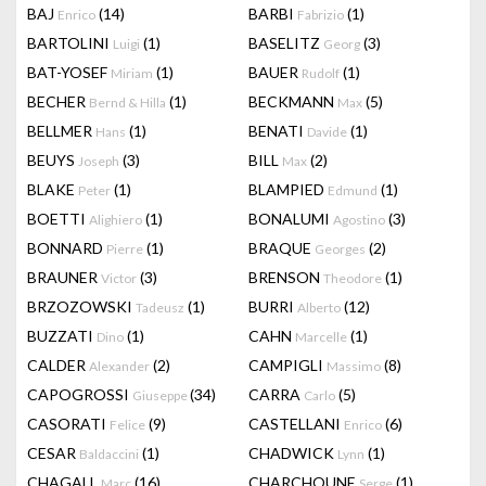
BAJ
(14)
BARBI
(1)
Enrico
Fabrizio
BARTOLINI
(1)
BASELITZ
(3)
Luigi
Georg
BAT-YOSEF
(1)
BAUER
(1)
Miriam
Rudolf
BECHER
(1)
BECKMANN
(5)
Bernd & Hilla
Max
BELLMER
(1)
BENATI
(1)
Hans
Davide
BEUYS
(3)
BILL
(2)
Joseph
Max
BLAKE
(1)
BLAMPIED
(1)
Peter
Edmund
BOETTI
(1)
BONALUMI
(3)
Alighiero
Agostino
BONNARD
(1)
BRAQUE
(2)
Pierre
Georges
BRAUNER
(3)
BRENSON
(1)
Victor
Theodore
BRZOZOWSKI
(1)
BURRI
(12)
Tadeusz
Alberto
BUZZATI
(1)
CAHN
(1)
Dino
Marcelle
CALDER
(2)
CAMPIGLI
(8)
Alexander
Massimo
CAPOGROSSI
(34)
CARRA
(5)
Giuseppe
Carlo
CASORATI
(9)
CASTELLANI
(6)
Felice
Enrico
CESAR
(1)
CHADWICK
(1)
Baldaccini
Lynn
CHAGALL
(16)
CHARCHOUNE
(1)
Marc
Serge