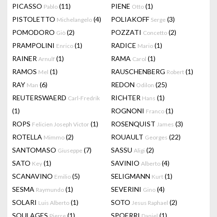
PICASSO
(11)
PIENE
(1)
Pablo
Otto
PISTOLETTO
(4)
POLIAKOFF
(3)
Michelangelo
Serge
POMODORO
(2)
POZZATI
(2)
Giò
Concetto
PRAMPOLINI
(1)
RADICE
(1)
Enrico
Mario
RAINER
(1)
RAMA
(1)
Arnulf
Carol
RAMOS
(1)
RAUSCHENBERG
(1)
Mel
Robert
RAY
(6)
REDON
(25)
Man
Odilon
REUTERSWAERD
RICHTER
(1)
Carl-Fredrik
Hans
(1)
ROGNONI
(1)
Franco
ROPS
(1)
ROSENQUIST
(3)
Felicien Joseph Victor
James
ROTELLA
(2)
ROUAULT
(22)
Mimmo
Georges
SANTOMASO
(7)
SASSU
(2)
Giuseppe
Aligi
SATO
(1)
SAVINIO
(4)
Key
Alberto
SCANAVINO
(5)
SELIGMANN
(1)
Emilio
Kurt
SESMA
(1)
SEVERINI
(4)
Raymundo
Gino
SOLARI
(1)
SOTO
(2)
Luis Alberto
Jesus Raphael
SOULAGES
(1)
SPOERRI
(1)
Pierre
Daniel