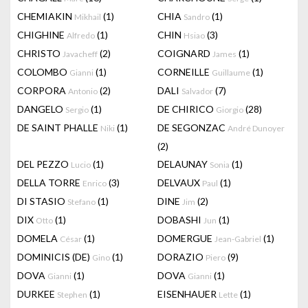
CHEMIAKIN
(1)
CHIA
(1)
Mikhail
Sandro
CHIGHINE
(1)
CHIN
(3)
Alfredo
Hsiao
CHRISTO
(2)
COIGNARD
(1)
Javacheff
James
COLOMBO
(1)
CORNEILLE
(1)
Gianni
Guillaume
CORPORA
(2)
DALI
(7)
Antonio
Salvador
DANGELO
(1)
DE CHIRICO
(28)
Sergio
Giorgio
DE SAINT PHALLE
(1)
DE SEGONZAC
Niki
André Dunoyer
(2)
DEL PEZZO
(1)
DELAUNAY
(1)
Lucio
Sonia
DELLA TORRE
(3)
DELVAUX
(1)
Enrico
Paul
DI STASIO
(1)
DINE
(2)
Stefano
Jim
DIX
(1)
DOBASHI
(1)
Otto
Jun
DOMELA
(1)
DOMERGUE
(1)
César
Jean-Gabriel
DOMINICIS (DE)
(1)
DORAZIO
(9)
Gino
Piero
DOVA
(1)
DOVA
(1)
Gianni
Gianni
DURKEE
(1)
EISENHAUER
(1)
Stephen
Lette