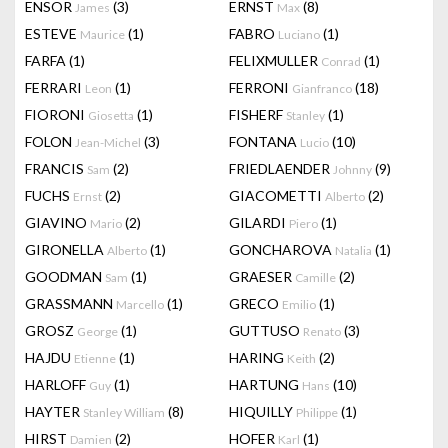
ENSOR
(3)
ERNST
(8)
James
Max
ESTEVE
(1)
FABRO
(1)
Maurice
Luciano
FARFA
(1)
FELIXMULLER
(1)
Conrad
FERRARI
(1)
FERRONI
(18)
Leon
Gianfranco
FIORONI
(1)
FISHERF
(1)
Giosetta
Stanley
FOLON
(3)
FONTANA
(10)
Jean-Michel
Lucio
FRANCIS
(2)
FRIEDLAENDER
(9)
Sam
Johnny
FUCHS
(2)
GIACOMETTI
(2)
Ernst
Alberto
GIAVINO
(2)
GILARDI
(1)
Mario
Piero
GIRONELLA
(1)
GONCHAROVA
(1)
Alberto
Natalia
GOODMAN
(1)
GRAESER
(2)
Sam
Camille
GRASSMANN
(1)
GRECO
(1)
Marcello
Emilio
GROSZ
(1)
GUTTUSO
(3)
George
Renato
HAJDU
(1)
HARING
(2)
Etienne
Keith
HARLOFF
(1)
HARTUNG
(10)
Guy
Hans
HAYTER
(8)
HIQUILLY
(1)
Stanley William
Philippe
HIRST
(2)
HOFER
(1)
Damien
Karl