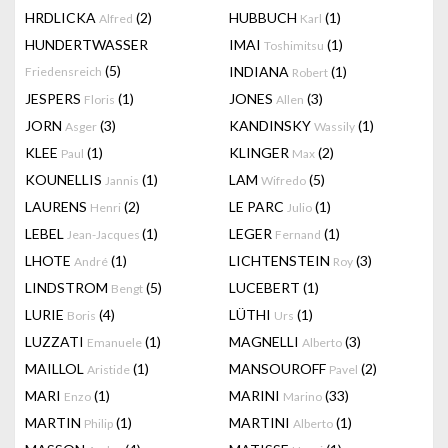
HRDLICKA
(2)
HUBBUCH
(1)
Alfred
Karl
HUNDERTWASSER
IMAI
(1)
Toshimitsu
(5)
INDIANA
(1)
Friedensreich
Robert
JESPERS
(1)
JONES
(3)
Floris
Allen
JORN
(3)
KANDINSKY
(1)
Asger
Wassily
KLEE
(1)
KLINGER
(2)
Paul
Max
KOUNELLIS
(1)
LAM
(5)
Jannis
Wifredo
LAURENS
(2)
LE PARC
(1)
Henri
Julio
LEBEL
(1)
LEGER
(1)
Jean-Jacques
Fernand
LHOTE
(1)
LICHTENSTEIN
(3)
André
Roy
LINDSTROM
(5)
LUCEBERT
(1)
Bengt
LURIE
(4)
LÜTHI
(1)
Boris
Urs
LUZZATI
(1)
MAGNELLI
(3)
Emanuele
Alberto
MAILLOL
(1)
MANSOUROFF
(2)
Aristide
Pavel
MARI
(1)
MARINI
(33)
Enzo
Marino
MARTIN
(1)
MARTINI
(1)
Philip
Alberto