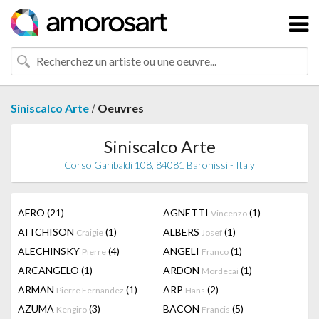
/
Siniscalco Arte
Oeuvres
Siniscalco Arte
Corso Garibaldi 108, 84081 Baronissi - Italy
AFRO
(21)
AGNETTI
(1)
Vincenzo
AITCHISON
(1)
ALBERS
(1)
Craigie
Josef
ALECHINSKY
(4)
ANGELI
(1)
Pierre
Franco
ARCANGELO
(1)
ARDON
(1)
Mordecai
ARMAN
(1)
ARP
(2)
Pierre Fernandez
Hans
AZUMA
(3)
BACON
(5)
Kengiro
Francis