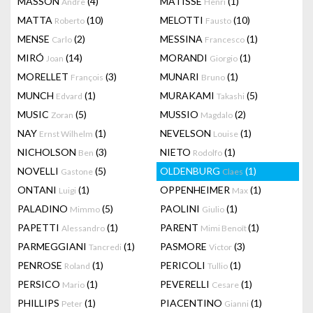
MASSON
(4)
MATISSE
(1)
Andre
Henri
MATTA
(10)
MELOTTI
(10)
Roberto
Fausto
MENSE
(2)
MESSINA
(1)
Carlo
Francesco
MIRÓ
(14)
MORANDI
(1)
Joan
Giorgio
MORELLET
(3)
MUNARI
(1)
François
Bruno
MUNCH
(1)
MURAKAMI
(5)
Edvard
Takashi
MUSIC
(5)
MUSSIO
(2)
Zoran
Magdalo
NAY
(1)
NEVELSON
(1)
Ernst Wilhelm
Louise
NICHOLSON
(3)
NIETO
(1)
Ben
Rodolfo
NOVELLI
(5)
OLDENBURG
(1)
Gastone
Claes
ONTANI
(1)
OPPENHEIMER
(1)
Luigi
Max
PALADINO
(5)
PAOLINI
(1)
Mimmo
Giulio
PAPETTI
(1)
PARENT
(1)
Alessandro
Mimi Benoît
PARMEGGIANI
(1)
PASMORE
(3)
Tancredi
Victor
PENROSE
(1)
PERICOLI
(1)
Roland
Tullio
PERSICO
(1)
PEVERELLI
(1)
Mario
Cesare
PHILLIPS
(1)
PIACENTINO
(1)
Peter
Gianni