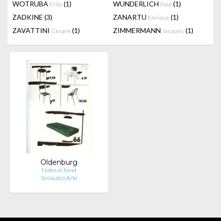
WOTRUBA
(1)
WUNDERLICH
(1)
Fritz
Paul
ZADKINE
(3)
ZANARTU
(1)
Enrique
ZAVATTINI
(1)
ZIMMERMANN
(1)
Cesare
Jacques
Oldenburg
Notes in hand
Siniscalco Arte