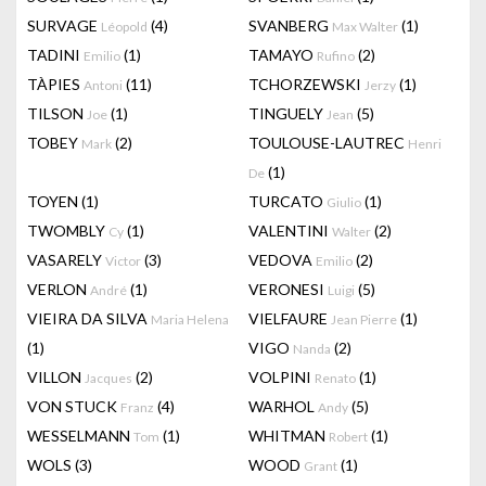
SURVAGE
(4)
SVANBERG
(1)
Léopold
Max Walter
TADINI
(1)
TAMAYO
(2)
Emilio
Rufino
TÀPIES
(11)
TCHORZEWSKI
(1)
Antoni
Jerzy
TILSON
(1)
TINGUELY
(5)
Joe
Jean
TOBEY
(2)
TOULOUSE-LAUTREC
Mark
Henri
(1)
De
TOYEN
(1)
TURCATO
(1)
Giulio
TWOMBLY
(1)
VALENTINI
(2)
Cy
Walter
VASARELY
(3)
VEDOVA
(2)
Victor
Emilio
VERLON
(1)
VERONESI
(5)
André
Luigi
VIEIRA DA SILVA
VIELFAURE
(1)
Maria Helena
Jean Pierre
(1)
VIGO
(2)
Nanda
VILLON
(2)
VOLPINI
(1)
Jacques
Renato
VON STUCK
(4)
WARHOL
(5)
Franz
Andy
WESSELMANN
(1)
WHITMAN
(1)
Tom
Robert
WOLS
(3)
WOOD
(1)
Grant