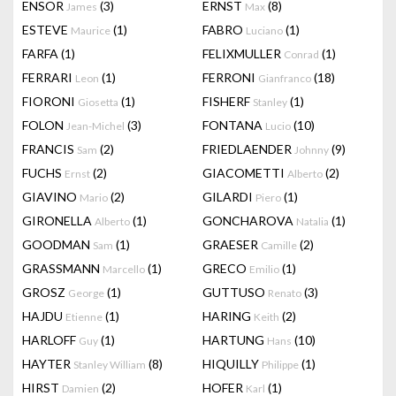
ENSOR
(3)
ERNST
(8)
James
Max
ESTEVE
(1)
FABRO
(1)
Maurice
Luciano
FARFA
(1)
FELIXMULLER
(1)
Conrad
FERRARI
(1)
FERRONI
(18)
Leon
Gianfranco
FIORONI
(1)
FISHERF
(1)
Giosetta
Stanley
FOLON
(3)
FONTANA
(10)
Jean-Michel
Lucio
FRANCIS
(2)
FRIEDLAENDER
(9)
Sam
Johnny
FUCHS
(2)
GIACOMETTI
(2)
Ernst
Alberto
GIAVINO
(2)
GILARDI
(1)
Mario
Piero
GIRONELLA
(1)
GONCHAROVA
(1)
Alberto
Natalia
GOODMAN
(1)
GRAESER
(2)
Sam
Camille
GRASSMANN
(1)
GRECO
(1)
Marcello
Emilio
GROSZ
(1)
GUTTUSO
(3)
George
Renato
HAJDU
(1)
HARING
(2)
Etienne
Keith
HARLOFF
(1)
HARTUNG
(10)
Guy
Hans
HAYTER
(8)
HIQUILLY
(1)
Stanley William
Philippe
HIRST
(2)
HOFER
(1)
Damien
Karl