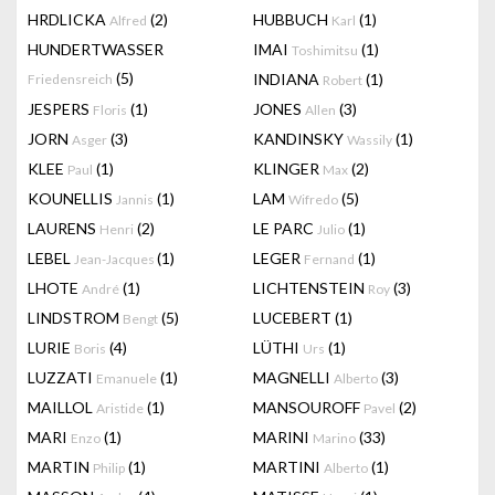
HRDLICKA
(2)
HUBBUCH
(1)
Alfred
Karl
HUNDERTWASSER
IMAI
(1)
Toshimitsu
(5)
INDIANA
(1)
Friedensreich
Robert
JESPERS
(1)
JONES
(3)
Floris
Allen
JORN
(3)
KANDINSKY
(1)
Asger
Wassily
KLEE
(1)
KLINGER
(2)
Paul
Max
KOUNELLIS
(1)
LAM
(5)
Jannis
Wifredo
LAURENS
(2)
LE PARC
(1)
Henri
Julio
LEBEL
(1)
LEGER
(1)
Jean-Jacques
Fernand
LHOTE
(1)
LICHTENSTEIN
(3)
André
Roy
LINDSTROM
(5)
LUCEBERT
(1)
Bengt
LURIE
(4)
LÜTHI
(1)
Boris
Urs
LUZZATI
(1)
MAGNELLI
(3)
Emanuele
Alberto
MAILLOL
(1)
MANSOUROFF
(2)
Aristide
Pavel
MARI
(1)
MARINI
(33)
Enzo
Marino
MARTIN
(1)
MARTINI
(1)
Philip
Alberto