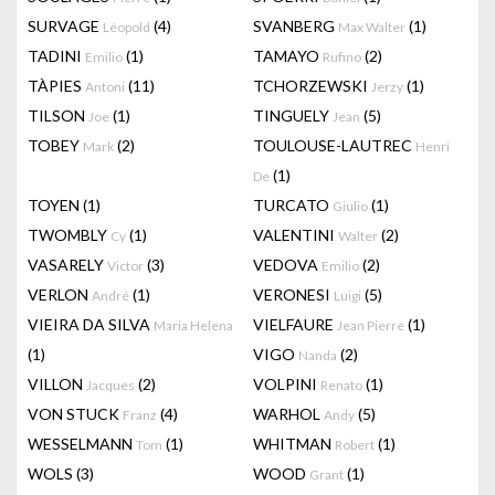
SURVAGE
(4)
SVANBERG
(1)
Léopold
Max Walter
TADINI
(1)
TAMAYO
(2)
Emilio
Rufino
TÀPIES
(11)
TCHORZEWSKI
(1)
Antoni
Jerzy
TILSON
(1)
TINGUELY
(5)
Joe
Jean
TOBEY
(2)
TOULOUSE-LAUTREC
Mark
Henri
(1)
De
TOYEN
(1)
TURCATO
(1)
Giulio
TWOMBLY
(1)
VALENTINI
(2)
Cy
Walter
VASARELY
(3)
VEDOVA
(2)
Victor
Emilio
VERLON
(1)
VERONESI
(5)
André
Luigi
VIEIRA DA SILVA
VIELFAURE
(1)
Maria Helena
Jean Pierre
(1)
VIGO
(2)
Nanda
VILLON
(2)
VOLPINI
(1)
Jacques
Renato
VON STUCK
(4)
WARHOL
(5)
Franz
Andy
WESSELMANN
(1)
WHITMAN
(1)
Tom
Robert
WOLS
(3)
WOOD
(1)
Grant