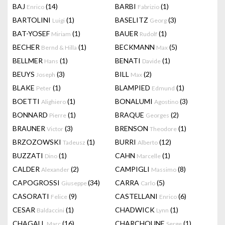
BAJ
(14)
BARBI
(1)
Enrico
Fabrizio
BARTOLINI
(1)
BASELITZ
(3)
Luigi
Georg
BAT-YOSEF
(1)
BAUER
(1)
Miriam
Rudolf
BECHER
(1)
BECKMANN
(5)
Bernd & Hilla
Max
BELLMER
(1)
BENATI
(1)
Hans
Davide
BEUYS
(3)
BILL
(2)
Joseph
Max
BLAKE
(1)
BLAMPIED
(1)
Peter
Edmund
BOETTI
(1)
BONALUMI
(3)
Alighiero
Agostino
BONNARD
(1)
BRAQUE
(2)
Pierre
Georges
BRAUNER
(3)
BRENSON
(1)
Victor
Theodore
BRZOZOWSKI
(1)
BURRI
(12)
Tadeusz
Alberto
BUZZATI
(1)
CAHN
(1)
Dino
Marcelle
CALDER
(2)
CAMPIGLI
(8)
Alexander
Massimo
CAPOGROSSI
(34)
CARRA
(5)
Giuseppe
Carlo
CASORATI
(9)
CASTELLANI
(6)
Felice
Enrico
CESAR
(1)
CHADWICK
(1)
Baldaccini
Lynn
CHAGALL
(16)
CHARCHOUNE
(1)
Marc
Serge