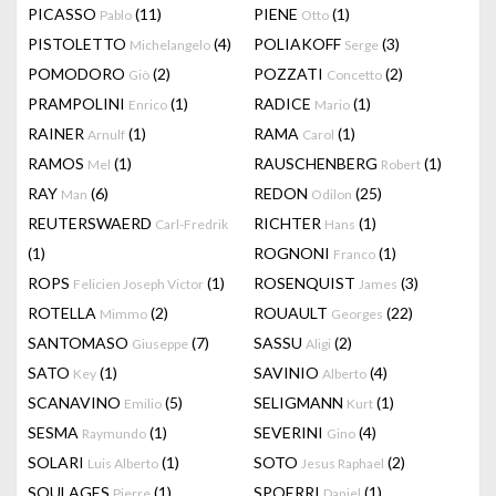
PICASSO
(11)
PIENE
(1)
Pablo
Otto
PISTOLETTO
(4)
POLIAKOFF
(3)
Michelangelo
Serge
POMODORO
(2)
POZZATI
(2)
Giò
Concetto
PRAMPOLINI
(1)
RADICE
(1)
Enrico
Mario
RAINER
(1)
RAMA
(1)
Arnulf
Carol
RAMOS
(1)
RAUSCHENBERG
(1)
Mel
Robert
RAY
(6)
REDON
(25)
Man
Odilon
REUTERSWAERD
RICHTER
(1)
Carl-Fredrik
Hans
(1)
ROGNONI
(1)
Franco
ROPS
(1)
ROSENQUIST
(3)
Felicien Joseph Victor
James
ROTELLA
(2)
ROUAULT
(22)
Mimmo
Georges
SANTOMASO
(7)
SASSU
(2)
Giuseppe
Aligi
SATO
(1)
SAVINIO
(4)
Key
Alberto
SCANAVINO
(5)
SELIGMANN
(1)
Emilio
Kurt
SESMA
(1)
SEVERINI
(4)
Raymundo
Gino
SOLARI
(1)
SOTO
(2)
Luis Alberto
Jesus Raphael
SOULAGES
(1)
SPOERRI
(1)
Pierre
Daniel