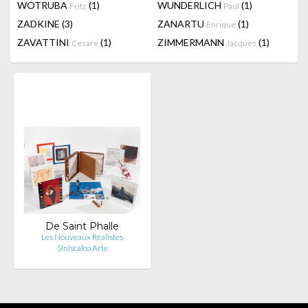
WOTRUBA
(1)
WUNDERLICH
(1)
Fritz
Paul
ZADKINE
(3)
ZANARTU
(1)
Enrique
ZAVATTINI
(1)
ZIMMERMANN
(1)
Cesare
Jacques
De Saint Phalle
Les Nouveaux Réalistes
Siniscalco Arte