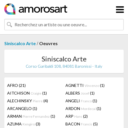
/
Siniscalco Arte
Oeuvres
Siniscalco Arte
Corso Garibaldi 108, 84081 Baronissi - Italy
AFRO
(21)
AGNETTI
(1)
Vincenzo
AITCHISON
(1)
ALBERS
(1)
Craigie
Josef
ALECHINSKY
(4)
ANGELI
(1)
Pierre
Franco
ARCANGELO
(1)
ARDON
(1)
Mordecai
ARMAN
(1)
ARP
(2)
Pierre Fernandez
Hans
AZUMA
(3)
BACON
(5)
Kengiro
Francis