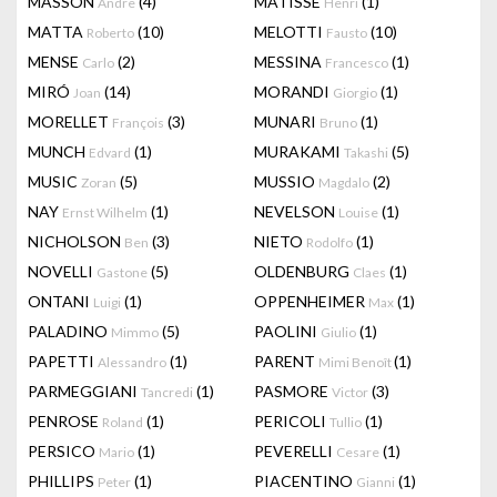
MASSON
(4)
MATISSE
(1)
Andre
Henri
MATTA
(10)
MELOTTI
(10)
Roberto
Fausto
MENSE
(2)
MESSINA
(1)
Carlo
Francesco
MIRÓ
(14)
MORANDI
(1)
Joan
Giorgio
MORELLET
(3)
MUNARI
(1)
François
Bruno
MUNCH
(1)
MURAKAMI
(5)
Edvard
Takashi
MUSIC
(5)
MUSSIO
(2)
Zoran
Magdalo
NAY
(1)
NEVELSON
(1)
Ernst Wilhelm
Louise
NICHOLSON
(3)
NIETO
(1)
Ben
Rodolfo
NOVELLI
(5)
OLDENBURG
(1)
Gastone
Claes
ONTANI
(1)
OPPENHEIMER
(1)
Luigi
Max
PALADINO
(5)
PAOLINI
(1)
Mimmo
Giulio
PAPETTI
(1)
PARENT
(1)
Alessandro
Mimi Benoît
PARMEGGIANI
(1)
PASMORE
(3)
Tancredi
Victor
PENROSE
(1)
PERICOLI
(1)
Roland
Tullio
PERSICO
(1)
PEVERELLI
(1)
Mario
Cesare
PHILLIPS
(1)
PIACENTINO
(1)
Peter
Gianni