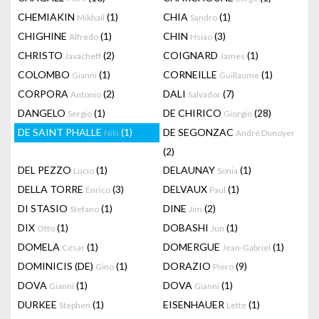
CHEMIAKIN
(1)
CHIA
(1)
Mikhail
Sandro
CHIGHINE
(1)
CHIN
(3)
Alfredo
Hsiao
CHRISTO
(2)
COIGNARD
(1)
Javacheff
James
COLOMBO
(1)
CORNEILLE
(1)
Gianni
Guillaume
CORPORA
(2)
DALI
(7)
Antonio
Salvador
DANGELO
(1)
DE CHIRICO
(28)
Sergio
Giorgio
DE SAINT PHALLE
(1)
DE SEGONZAC
Niki
André Dunoyer
(2)
DEL PEZZO
(1)
DELAUNAY
(1)
Lucio
Sonia
DELLA TORRE
(3)
DELVAUX
(1)
Enrico
Paul
DI STASIO
(1)
DINE
(2)
Stefano
Jim
DIX
(1)
DOBASHI
(1)
Otto
Jun
DOMELA
(1)
DOMERGUE
(1)
César
Jean-Gabriel
DOMINICIS (DE)
(1)
DORAZIO
(9)
Gino
Piero
DOVA
(1)
DOVA
(1)
Gianni
Gianni
DURKEE
(1)
EISENHAUER
(1)
Stephen
Lette