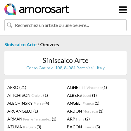
/
Siniscalco Arte
Oeuvres
Siniscalco Arte
Corso Garibaldi 108, 84081 Baronissi - Italy
AFRO
(21)
AGNETTI
(1)
Vincenzo
AITCHISON
(1)
ALBERS
(1)
Craigie
Josef
ALECHINSKY
(4)
ANGELI
(1)
Pierre
Franco
ARCANGELO
(1)
ARDON
(1)
Mordecai
ARMAN
(1)
ARP
(2)
Pierre Fernandez
Hans
AZUMA
(3)
BACON
(5)
Kengiro
Francis