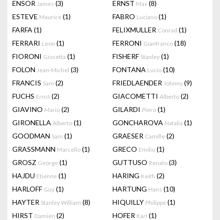
ENSOR
(3)
ERNST
(8)
James
Max
ESTEVE
(1)
FABRO
(1)
Maurice
Luciano
FARFA
(1)
FELIXMULLER
(1)
Conrad
FERRARI
(1)
FERRONI
(18)
Leon
Gianfranco
FIORONI
(1)
FISHERF
(1)
Giosetta
Stanley
FOLON
(3)
FONTANA
(10)
Jean-Michel
Lucio
FRANCIS
(2)
FRIEDLAENDER
(9)
Sam
Johnny
FUCHS
(2)
GIACOMETTI
(2)
Ernst
Alberto
GIAVINO
(2)
GILARDI
(1)
Mario
Piero
GIRONELLA
(1)
GONCHAROVA
(1)
Alberto
Natalia
GOODMAN
(1)
GRAESER
(2)
Sam
Camille
GRASSMANN
(1)
GRECO
(1)
Marcello
Emilio
GROSZ
(1)
GUTTUSO
(3)
George
Renato
HAJDU
(1)
HARING
(2)
Etienne
Keith
HARLOFF
(1)
HARTUNG
(10)
Guy
Hans
HAYTER
(8)
HIQUILLY
(1)
Stanley William
Philippe
HIRST
(2)
HOFER
(1)
Damien
Karl