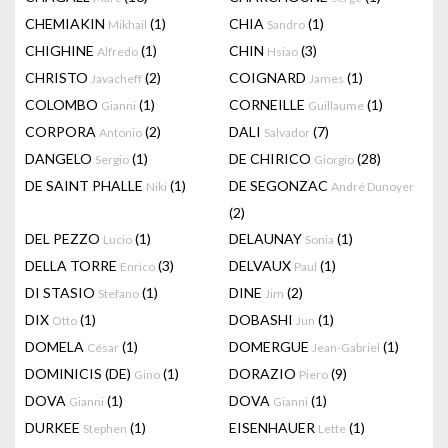
CHEMIAKIN
(1)
CHIA
(1)
Mikhail
Sandro
CHIGHINE
(1)
CHIN
(3)
Alfredo
Hsiao
CHRISTO
(2)
COIGNARD
(1)
Javacheff
James
COLOMBO
(1)
CORNEILLE
(1)
Gianni
Guillaume
CORPORA
(2)
DALI
(7)
Antonio
Salvador
DANGELO
(1)
DE CHIRICO
(28)
Sergio
Giorgio
DE SAINT PHALLE
(1)
DE SEGONZAC
Niki
André Dunoyer
(2)
DEL PEZZO
(1)
DELAUNAY
(1)
Lucio
Sonia
DELLA TORRE
(3)
DELVAUX
(1)
Enrico
Paul
DI STASIO
(1)
DINE
(2)
Stefano
Jim
DIX
(1)
DOBASHI
(1)
Otto
Jun
DOMELA
(1)
DOMERGUE
(1)
César
Jean-Gabriel
DOMINICIS (DE)
(1)
DORAZIO
(9)
Gino
Piero
DOVA
(1)
DOVA
(1)
Gianni
Gianni
DURKEE
(1)
EISENHAUER
(1)
Stephen
Lette