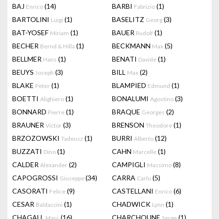
BAJ
(14)
BARBI
(1)
Enrico
Fabrizio
BARTOLINI
(1)
BASELITZ
(3)
Luigi
Georg
BAT-YOSEF
(1)
BAUER
(1)
Miriam
Rudolf
BECHER
(1)
BECKMANN
(5)
Bernd & Hilla
Max
BELLMER
(1)
BENATI
(1)
Hans
Davide
BEUYS
(3)
BILL
(2)
Joseph
Max
BLAKE
(1)
BLAMPIED
(1)
Peter
Edmund
BOETTI
(1)
BONALUMI
(3)
Alighiero
Agostino
BONNARD
(1)
BRAQUE
(2)
Pierre
Georges
BRAUNER
(3)
BRENSON
(1)
Victor
Theodore
BRZOZOWSKI
(1)
BURRI
(12)
Tadeusz
Alberto
BUZZATI
(1)
CAHN
(1)
Dino
Marcelle
CALDER
(2)
CAMPIGLI
(8)
Alexander
Massimo
CAPOGROSSI
(34)
CARRA
(5)
Giuseppe
Carlo
CASORATI
(9)
CASTELLANI
(6)
Felice
Enrico
CESAR
(1)
CHADWICK
(1)
Baldaccini
Lynn
CHAGALL
(16)
CHARCHOUNE
(1)
Marc
Serge