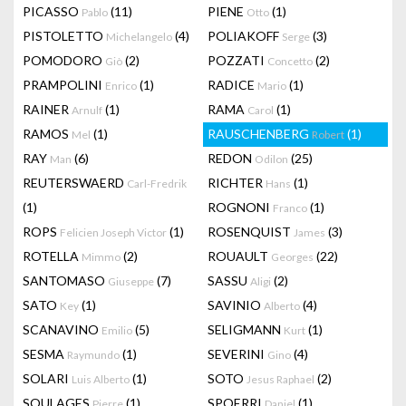
PICASSO
(11)
PIENE
(1)
Pablo
Otto
PISTOLETTO
(4)
POLIAKOFF
(3)
Michelangelo
Serge
POMODORO
(2)
POZZATI
(2)
Giò
Concetto
PRAMPOLINI
(1)
RADICE
(1)
Enrico
Mario
RAINER
(1)
RAMA
(1)
Arnulf
Carol
RAMOS
(1)
RAUSCHENBERG
(1)
Mel
Robert
RAY
(6)
REDON
(25)
Man
Odilon
REUTERSWAERD
RICHTER
(1)
Carl-Fredrik
Hans
(1)
ROGNONI
(1)
Franco
ROPS
(1)
ROSENQUIST
(3)
Felicien Joseph Victor
James
ROTELLA
(2)
ROUAULT
(22)
Mimmo
Georges
SANTOMASO
(7)
SASSU
(2)
Giuseppe
Aligi
SATO
(1)
SAVINIO
(4)
Key
Alberto
SCANAVINO
(5)
SELIGMANN
(1)
Emilio
Kurt
SESMA
(1)
SEVERINI
(4)
Raymundo
Gino
SOLARI
(1)
SOTO
(2)
Luis Alberto
Jesus Raphael
SOULAGES
(1)
SPOERRI
(1)
Pierre
Daniel