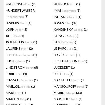
HRDLICKA
(2)
HUBBUCH
(1)
Alfred
Karl
HUNDERTWASSER
IMAI
(1)
Toshimitsu
(5)
INDIANA
(1)
Friedensreich
Robert
JESPERS
(1)
JONES
(3)
Floris
Allen
JORN
(3)
KANDINSKY
(1)
Asger
Wassily
KLEE
(1)
KLINGER
(2)
Paul
Max
KOUNELLIS
(1)
LAM
(5)
Jannis
Wifredo
LAURENS
(2)
LE PARC
(1)
Henri
Julio
LEBEL
(1)
LEGER
(1)
Jean-Jacques
Fernand
LHOTE
(1)
LICHTENSTEIN
(3)
André
Roy
LINDSTROM
(5)
LUCEBERT
(1)
Bengt
LURIE
(4)
LÜTHI
(1)
Boris
Urs
LUZZATI
(1)
MAGNELLI
(3)
Emanuele
Alberto
MAILLOL
(1)
MANSOUROFF
(2)
Aristide
Pavel
MARI
(1)
MARINI
(33)
Enzo
Marino
MARTIN
(1)
MARTINI
(1)
Philip
Alberto