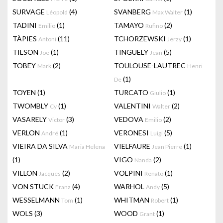
SURVAGE
(4)
SVANBERG
(1)
Léopold
Max Walter
TADINI
(1)
TAMAYO
(2)
Emilio
Rufino
TÀPIES
(11)
TCHORZEWSKI
(1)
Antoni
Jerzy
TILSON
(1)
TINGUELY
(5)
Joe
Jean
TOBEY
(2)
TOULOUSE-LAUTREC
Mark
Henri
(1)
De
TOYEN
(1)
TURCATO
(1)
Giulio
TWOMBLY
(1)
VALENTINI
(2)
Cy
Walter
VASARELY
(3)
VEDOVA
(2)
Victor
Emilio
VERLON
(1)
VERONESI
(5)
André
Luigi
VIEIRA DA SILVA
VIELFAURE
(1)
Maria Helena
Jean Pierre
(1)
VIGO
(2)
Nanda
VILLON
(2)
VOLPINI
(1)
Jacques
Renato
VON STUCK
(4)
WARHOL
(5)
Franz
Andy
WESSELMANN
(1)
WHITMAN
(1)
Tom
Robert
WOLS
(3)
WOOD
(1)
Grant