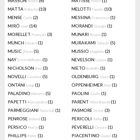
MASSON
(4)
MATISSE
(1)
Andre
Henri
MATTA
(10)
MELOTTI
(10)
Roberto
Fausto
MENSE
(2)
MESSINA
(1)
Carlo
Francesco
MIRÓ
(14)
MORANDI
(1)
Joan
Giorgio
MORELLET
(3)
MUNARI
(1)
François
Bruno
MUNCH
(1)
MURAKAMI
(5)
Edvard
Takashi
MUSIC
(5)
MUSSIO
(2)
Zoran
Magdalo
NAY
(1)
NEVELSON
(1)
Ernst Wilhelm
Louise
NICHOLSON
(3)
NIETO
(1)
Ben
Rodolfo
NOVELLI
(5)
OLDENBURG
(1)
Gastone
Claes
ONTANI
(1)
OPPENHEIMER
(1)
Luigi
Max
PALADINO
(5)
PAOLINI
(1)
Mimmo
Giulio
PAPETTI
(1)
PARENT
(1)
Alessandro
Mimi Benoît
PARMEGGIANI
(1)
PASMORE
(3)
Tancredi
Victor
PENROSE
(1)
PERICOLI
(1)
Roland
Tullio
PERSICO
(1)
PEVERELLI
(1)
Mario
Cesare
PHILLIPS
(1)
PIACENTINO
(1)
Peter
Gianni