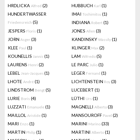
HRDLICKA
(2)
HUBBUCH
(1)
Alfred
Karl
HUNDERTWASSER
IMAI
(1)
Toshimitsu
(5)
INDIANA
(1)
Friedensreich
Robert
JESPERS
(1)
JONES
(3)
Floris
Allen
JORN
(3)
KANDINSKY
(1)
Asger
Wassily
KLEE
(1)
KLINGER
(2)
Paul
Max
KOUNELLIS
(1)
LAM
(5)
Jannis
Wifredo
LAURENS
(2)
LE PARC
(1)
Henri
Julio
LEBEL
(1)
LEGER
(1)
Jean-Jacques
Fernand
LHOTE
(1)
LICHTENSTEIN
(3)
André
Roy
LINDSTROM
(5)
LUCEBERT
(1)
Bengt
LURIE
(4)
LÜTHI
(1)
Boris
Urs
LUZZATI
(1)
MAGNELLI
(3)
Emanuele
Alberto
MAILLOL
(1)
MANSOUROFF
(2)
Aristide
Pavel
MARI
(1)
MARINI
(33)
Enzo
Marino
MARTIN
(1)
MARTINI
(1)
Philip
Alberto