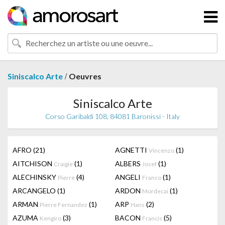
/
Siniscalco Arte
Oeuvres
Siniscalco Arte
Corso Garibaldi 108, 84081 Baronissi - Italy
AFRO
(21)
AGNETTI
(1)
Vincenzo
AITCHISON
(1)
ALBERS
(1)
Craigie
Josef
ALECHINSKY
(4)
ANGELI
(1)
Pierre
Franco
ARCANGELO
(1)
ARDON
(1)
Mordecai
ARMAN
(1)
ARP
(2)
Pierre Fernandez
Hans
AZUMA
(3)
BACON
(5)
Kengiro
Francis