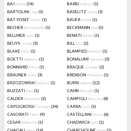
BAJ
(14)
BARBI
(1)
Enrico
Fabrizio
BARTOLINI
(1)
BASELITZ
(3)
Luigi
Georg
BAT-YOSEF
(1)
BAUER
(1)
Miriam
Rudolf
BECHER
(1)
BECKMANN
(5)
Bernd & Hilla
Max
BELLMER
(1)
BENATI
(1)
Hans
Davide
BEUYS
(3)
BILL
(2)
Joseph
Max
BLAKE
(1)
BLAMPIED
(1)
Peter
Edmund
BOETTI
(1)
BONALUMI
(3)
Alighiero
Agostino
BONNARD
(1)
BRAQUE
(2)
Pierre
Georges
BRAUNER
(3)
BRENSON
(1)
Victor
Theodore
BRZOZOWSKI
(1)
BURRI
(12)
Tadeusz
Alberto
BUZZATI
(1)
CAHN
(1)
Dino
Marcelle
CALDER
(2)
CAMPIGLI
(8)
Alexander
Massimo
CAPOGROSSI
(34)
CARRA
(5)
Giuseppe
Carlo
CASORATI
(9)
CASTELLANI
(6)
Felice
Enrico
CESAR
(1)
CHADWICK
(1)
Baldaccini
Lynn
CHAGALL
(16)
CHARCHOUNE
(1)
Marc
Serge