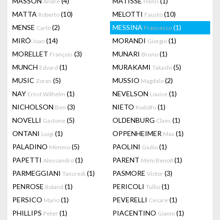
MASSON
(4)
MATISSE
(1)
Andre
Henri
MATTA
(10)
MELOTTI
(10)
Roberto
Fausto
MENSE
(2)
MESSINA
(1)
Carlo
Francesco
MIRÓ
(14)
MORANDI
(1)
Joan
Giorgio
MORELLET
(3)
MUNARI
(1)
François
Bruno
MUNCH
(1)
MURAKAMI
(5)
Edvard
Takashi
MUSIC
(5)
MUSSIO
(2)
Zoran
Magdalo
NAY
(1)
NEVELSON
(1)
Ernst Wilhelm
Louise
NICHOLSON
(3)
NIETO
(1)
Ben
Rodolfo
NOVELLI
(5)
OLDENBURG
(1)
Gastone
Claes
ONTANI
(1)
OPPENHEIMER
(1)
Luigi
Max
PALADINO
(5)
PAOLINI
(1)
Mimmo
Giulio
PAPETTI
(1)
PARENT
(1)
Alessandro
Mimi Benoît
PARMEGGIANI
(1)
PASMORE
(3)
Tancredi
Victor
PENROSE
(1)
PERICOLI
(1)
Roland
Tullio
PERSICO
(1)
PEVERELLI
(1)
Mario
Cesare
PHILLIPS
(1)
PIACENTINO
(1)
Peter
Gianni