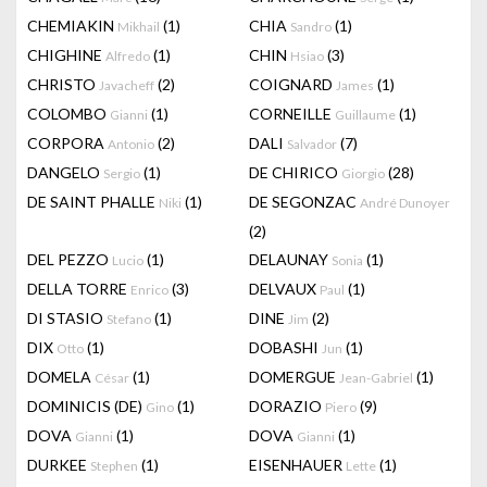
CHEMIAKIN
(1)
CHIA
(1)
Mikhail
Sandro
CHIGHINE
(1)
CHIN
(3)
Alfredo
Hsiao
CHRISTO
(2)
COIGNARD
(1)
Javacheff
James
COLOMBO
(1)
CORNEILLE
(1)
Gianni
Guillaume
CORPORA
(2)
DALI
(7)
Antonio
Salvador
DANGELO
(1)
DE CHIRICO
(28)
Sergio
Giorgio
DE SAINT PHALLE
(1)
DE SEGONZAC
Niki
André Dunoyer
(2)
DEL PEZZO
(1)
DELAUNAY
(1)
Lucio
Sonia
DELLA TORRE
(3)
DELVAUX
(1)
Enrico
Paul
DI STASIO
(1)
DINE
(2)
Stefano
Jim
DIX
(1)
DOBASHI
(1)
Otto
Jun
DOMELA
(1)
DOMERGUE
(1)
César
Jean-Gabriel
DOMINICIS (DE)
(1)
DORAZIO
(9)
Gino
Piero
DOVA
(1)
DOVA
(1)
Gianni
Gianni
DURKEE
(1)
EISENHAUER
(1)
Stephen
Lette