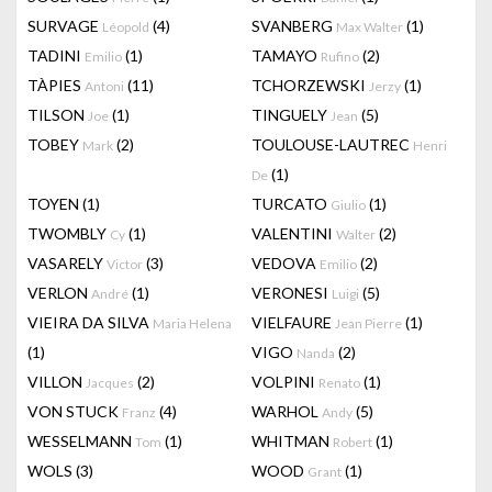
SURVAGE
(4)
SVANBERG
(1)
Léopold
Max Walter
TADINI
(1)
TAMAYO
(2)
Emilio
Rufino
TÀPIES
(11)
TCHORZEWSKI
(1)
Antoni
Jerzy
TILSON
(1)
TINGUELY
(5)
Joe
Jean
TOBEY
(2)
TOULOUSE-LAUTREC
Mark
Henri
(1)
De
TOYEN
(1)
TURCATO
(1)
Giulio
TWOMBLY
(1)
VALENTINI
(2)
Cy
Walter
VASARELY
(3)
VEDOVA
(2)
Victor
Emilio
VERLON
(1)
VERONESI
(5)
André
Luigi
VIEIRA DA SILVA
VIELFAURE
(1)
Maria Helena
Jean Pierre
(1)
VIGO
(2)
Nanda
VILLON
(2)
VOLPINI
(1)
Jacques
Renato
VON STUCK
(4)
WARHOL
(5)
Franz
Andy
WESSELMANN
(1)
WHITMAN
(1)
Tom
Robert
WOLS
(3)
WOOD
(1)
Grant