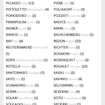
PICASSO
(11)
PIENE
(1)
Pablo
Otto
PISTOLETTO
(4)
POLIAKOFF
(3)
Michelangelo
Serge
POMODORO
(2)
POZZATI
(2)
Giò
Concetto
PRAMPOLINI
(1)
RADICE
(1)
Enrico
Mario
RAINER
(1)
RAMA
(1)
Arnulf
Carol
RAMOS
(1)
RAUSCHENBERG
(1)
Mel
Robert
RAY
(6)
REDON
(25)
Man
Odilon
REUTERSWAERD
RICHTER
(1)
Carl-Fredrik
Hans
(1)
ROGNONI
(1)
Franco
ROPS
(1)
ROSENQUIST
(3)
Felicien Joseph Victor
James
ROTELLA
(2)
ROUAULT
(22)
Mimmo
Georges
SANTOMASO
(7)
SASSU
(2)
Giuseppe
Aligi
SATO
(1)
SAVINIO
(4)
Key
Alberto
SCANAVINO
(5)
SELIGMANN
(1)
Emilio
Kurt
SESMA
(1)
SEVERINI
(4)
Raymundo
Gino
SOLARI
(1)
SOTO
(2)
Luis Alberto
Jesus Raphael
SOULAGES
(1)
SPOERRI
(1)
Pierre
Daniel