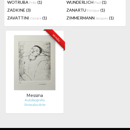
WOTRUBA
(1)
WUNDERLICH
(1)
Fritz
Paul
ZADKINE
(3)
ZANARTU
(1)
Enrique
ZAVATTINI
(1)
ZIMMERMANN
(1)
Cesare
Jacques
vendu
Messina
Autobiografia
Siniscalco Arte