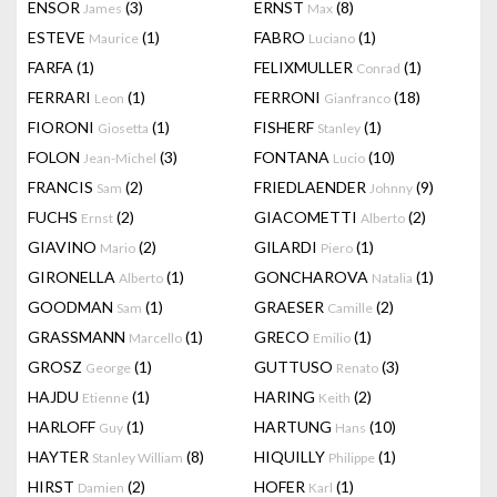
ENSOR
(3)
ERNST
(8)
James
Max
ESTEVE
(1)
FABRO
(1)
Maurice
Luciano
FARFA
(1)
FELIXMULLER
(1)
Conrad
FERRARI
(1)
FERRONI
(18)
Leon
Gianfranco
FIORONI
(1)
FISHERF
(1)
Giosetta
Stanley
FOLON
(3)
FONTANA
(10)
Jean-Michel
Lucio
FRANCIS
(2)
FRIEDLAENDER
(9)
Sam
Johnny
FUCHS
(2)
GIACOMETTI
(2)
Ernst
Alberto
GIAVINO
(2)
GILARDI
(1)
Mario
Piero
GIRONELLA
(1)
GONCHAROVA
(1)
Alberto
Natalia
GOODMAN
(1)
GRAESER
(2)
Sam
Camille
GRASSMANN
(1)
GRECO
(1)
Marcello
Emilio
GROSZ
(1)
GUTTUSO
(3)
George
Renato
HAJDU
(1)
HARING
(2)
Etienne
Keith
HARLOFF
(1)
HARTUNG
(10)
Guy
Hans
HAYTER
(8)
HIQUILLY
(1)
Stanley William
Philippe
HIRST
(2)
HOFER
(1)
Damien
Karl