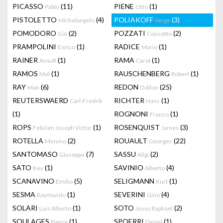
PICASSO
(11)
PIENE
(1)
Pablo
Otto
PISTOLETTO
(4)
POLIAKOFF
(3)
Michelangelo
Serge
POMODORO
(2)
POZZATI
(2)
Giò
Concetto
PRAMPOLINI
(1)
RADICE
(1)
Enrico
Mario
RAINER
(1)
RAMA
(1)
Arnulf
Carol
RAMOS
(1)
RAUSCHENBERG
(1)
Mel
Robert
RAY
(6)
REDON
(25)
Man
Odilon
REUTERSWAERD
RICHTER
(1)
Carl-Fredrik
Hans
(1)
ROGNONI
(1)
Franco
ROPS
(1)
ROSENQUIST
(3)
Felicien Joseph Victor
James
ROTELLA
(2)
ROUAULT
(22)
Mimmo
Georges
SANTOMASO
(7)
SASSU
(2)
Giuseppe
Aligi
SATO
(1)
SAVINIO
(4)
Key
Alberto
SCANAVINO
(5)
SELIGMANN
(1)
Emilio
Kurt
SESMA
(1)
SEVERINI
(4)
Raymundo
Gino
SOLARI
(1)
SOTO
(2)
Luis Alberto
Jesus Raphael
SOULAGES
(1)
SPOERRI
(1)
Pierre
Daniel