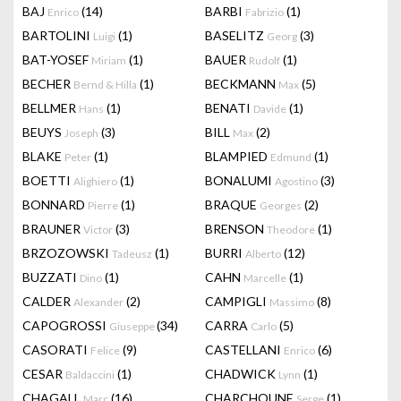
BAJ
(14)
BARBI
(1)
Enrico
Fabrizio
BARTOLINI
(1)
BASELITZ
(3)
Luigi
Georg
BAT-YOSEF
(1)
BAUER
(1)
Miriam
Rudolf
BECHER
(1)
BECKMANN
(5)
Bernd & Hilla
Max
BELLMER
(1)
BENATI
(1)
Hans
Davide
BEUYS
(3)
BILL
(2)
Joseph
Max
BLAKE
(1)
BLAMPIED
(1)
Peter
Edmund
BOETTI
(1)
BONALUMI
(3)
Alighiero
Agostino
BONNARD
(1)
BRAQUE
(2)
Pierre
Georges
BRAUNER
(3)
BRENSON
(1)
Victor
Theodore
BRZOZOWSKI
(1)
BURRI
(12)
Tadeusz
Alberto
BUZZATI
(1)
CAHN
(1)
Dino
Marcelle
CALDER
(2)
CAMPIGLI
(8)
Alexander
Massimo
CAPOGROSSI
(34)
CARRA
(5)
Giuseppe
Carlo
CASORATI
(9)
CASTELLANI
(6)
Felice
Enrico
CESAR
(1)
CHADWICK
(1)
Baldaccini
Lynn
CHAGALL
(16)
CHARCHOUNE
(1)
Marc
Serge