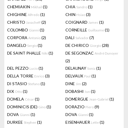
CHEMIAKIN
(1)
CHIA
(1)
Mikhail
Sandro
CHIGHINE
(1)
CHIN
(3)
Alfredo
Hsiao
CHRISTO
(2)
COIGNARD
(1)
Javacheff
James
COLOMBO
(1)
CORNEILLE
(1)
Gianni
Guillaume
CORPORA
(2)
DALI
(7)
Antonio
Salvador
DANGELO
(1)
DE CHIRICO
(28)
Sergio
Giorgio
DE SAINT PHALLE
(1)
DE SEGONZAC
Niki
André Dunoyer
(2)
DEL PEZZO
(1)
DELAUNAY
(1)
Lucio
Sonia
DELLA TORRE
(3)
DELVAUX
(1)
Enrico
Paul
DI STASIO
(1)
DINE
(2)
Stefano
Jim
DIX
(1)
DOBASHI
(1)
Otto
Jun
DOMELA
(1)
DOMERGUE
(1)
César
Jean-Gabriel
DOMINICIS (DE)
(1)
DORAZIO
(9)
Gino
Piero
DOVA
(1)
DOVA
(1)
Gianni
Gianni
DURKEE
(1)
EISENHAUER
(1)
Stephen
Lette