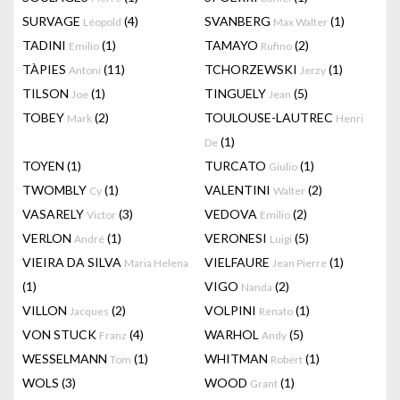
SURVAGE
(4)
SVANBERG
(1)
Léopold
Max Walter
TADINI
(1)
TAMAYO
(2)
Emilio
Rufino
TÀPIES
(11)
TCHORZEWSKI
(1)
Antoni
Jerzy
TILSON
(1)
TINGUELY
(5)
Joe
Jean
TOBEY
(2)
TOULOUSE-LAUTREC
Mark
Henri
(1)
De
TOYEN
(1)
TURCATO
(1)
Giulio
TWOMBLY
(1)
VALENTINI
(2)
Cy
Walter
VASARELY
(3)
VEDOVA
(2)
Victor
Emilio
VERLON
(1)
VERONESI
(5)
André
Luigi
VIEIRA DA SILVA
VIELFAURE
(1)
Maria Helena
Jean Pierre
(1)
VIGO
(2)
Nanda
VILLON
(2)
VOLPINI
(1)
Jacques
Renato
VON STUCK
(4)
WARHOL
(5)
Franz
Andy
WESSELMANN
(1)
WHITMAN
(1)
Tom
Robert
WOLS
(3)
WOOD
(1)
Grant