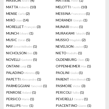
MASSON
(4)
MATISSE
(1)
Andre
Henri
MATTA
(10)
MELOTTI
(10)
Roberto
Fausto
MENSE
(2)
MESSINA
(1)
Carlo
Francesco
MIRÓ
(14)
MORANDI
(1)
Joan
Giorgio
MORELLET
(3)
MUNARI
(1)
François
Bruno
MUNCH
(1)
MURAKAMI
(5)
Edvard
Takashi
MUSIC
(5)
MUSSIO
(2)
Zoran
Magdalo
NAY
(1)
NEVELSON
(1)
Ernst Wilhelm
Louise
NICHOLSON
(3)
NIETO
(1)
Ben
Rodolfo
NOVELLI
(5)
OLDENBURG
(1)
Gastone
Claes
ONTANI
(1)
OPPENHEIMER
(1)
Luigi
Max
PALADINO
(5)
PAOLINI
(1)
Mimmo
Giulio
PAPETTI
(1)
PARENT
(1)
Alessandro
Mimi Benoît
PARMEGGIANI
(1)
PASMORE
(3)
Tancredi
Victor
PENROSE
(1)
PERICOLI
(1)
Roland
Tullio
PERSICO
(1)
PEVERELLI
(1)
Mario
Cesare
PHILLIPS
(1)
PIACENTINO
(1)
Peter
Gianni