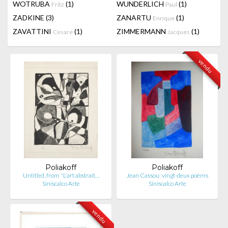
WOTRUBA
(1)
WUNDERLICH
(1)
Fritz
Paul
ZADKINE
(3)
ZANARTU
(1)
Enrique
ZAVATTINI
(1)
ZIMMERMANN
(1)
Cesare
Jacques
vendu
Poliakoff
Poliakoff
Untitled, from "L'art abstrait…
Jean Cassou: vingt-deux poèms
Siniscalco Arte
Siniscalco Arte
vendu