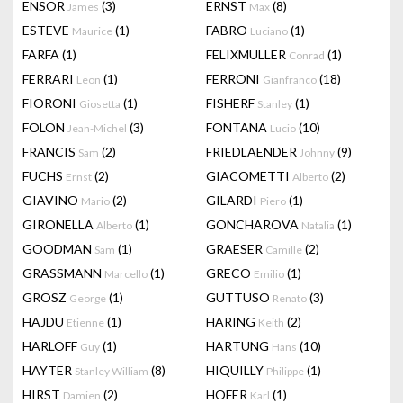
ENSOR
(3)
ERNST
(8)
James
Max
ESTEVE
(1)
FABRO
(1)
Maurice
Luciano
FARFA
(1)
FELIXMULLER
(1)
Conrad
FERRARI
(1)
FERRONI
(18)
Leon
Gianfranco
FIORONI
(1)
FISHERF
(1)
Giosetta
Stanley
FOLON
(3)
FONTANA
(10)
Jean-Michel
Lucio
FRANCIS
(2)
FRIEDLAENDER
(9)
Sam
Johnny
FUCHS
(2)
GIACOMETTI
(2)
Ernst
Alberto
GIAVINO
(2)
GILARDI
(1)
Mario
Piero
GIRONELLA
(1)
GONCHAROVA
(1)
Alberto
Natalia
GOODMAN
(1)
GRAESER
(2)
Sam
Camille
GRASSMANN
(1)
GRECO
(1)
Marcello
Emilio
GROSZ
(1)
GUTTUSO
(3)
George
Renato
HAJDU
(1)
HARING
(2)
Etienne
Keith
HARLOFF
(1)
HARTUNG
(10)
Guy
Hans
HAYTER
(8)
HIQUILLY
(1)
Stanley William
Philippe
HIRST
(2)
HOFER
(1)
Damien
Karl