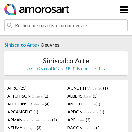
/
Siniscalco Arte
Oeuvres
Siniscalco Arte
Corso Garibaldi 108, 84081 Baronissi - Italy
AFRO
(21)
AGNETTI
(1)
Vincenzo
AITCHISON
(1)
ALBERS
(1)
Craigie
Josef
ALECHINSKY
(4)
ANGELI
(1)
Pierre
Franco
ARCANGELO
(1)
ARDON
(1)
Mordecai
ARMAN
(1)
ARP
(2)
Pierre Fernandez
Hans
AZUMA
(3)
BACON
(5)
Kengiro
Francis