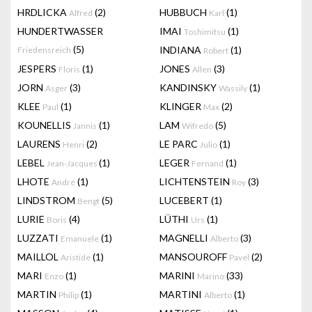
HRDLICKA
(2)
HUBBUCH
(1)
Alfred
Karl
HUNDERTWASSER
IMAI
(1)
Toshimitsu
(5)
INDIANA
(1)
Friedensreich
Robert
JESPERS
(1)
JONES
(3)
Floris
Allen
JORN
(3)
KANDINSKY
(1)
Asger
Wassily
KLEE
(1)
KLINGER
(2)
Paul
Max
KOUNELLIS
(1)
LAM
(5)
Jannis
Wifredo
LAURENS
(2)
LE PARC
(1)
Henri
Julio
LEBEL
(1)
LEGER
(1)
Jean-Jacques
Fernand
LHOTE
(1)
LICHTENSTEIN
(3)
André
Roy
LINDSTROM
(5)
LUCEBERT
(1)
Bengt
LURIE
(4)
LÜTHI
(1)
Boris
Urs
LUZZATI
(1)
MAGNELLI
(3)
Emanuele
Alberto
MAILLOL
(1)
MANSOUROFF
(2)
Aristide
Pavel
MARI
(1)
MARINI
(33)
Enzo
Marino
MARTIN
(1)
MARTINI
(1)
Philip
Alberto