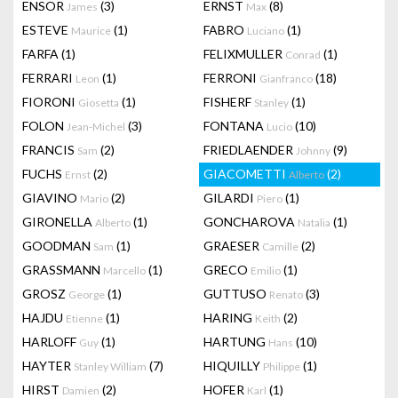
ENSOR
(3)
ERNST
(8)
James
Max
ESTEVE
(1)
FABRO
(1)
Maurice
Luciano
FARFA
(1)
FELIXMULLER
(1)
Conrad
FERRARI
(1)
FERRONI
(18)
Leon
Gianfranco
FIORONI
(1)
FISHERF
(1)
Giosetta
Stanley
FOLON
(3)
FONTANA
(10)
Jean-Michel
Lucio
FRANCIS
(2)
FRIEDLAENDER
(9)
Sam
Johnny
FUCHS
(2)
GIACOMETTI
(2)
Ernst
Alberto
GIAVINO
(2)
GILARDI
(1)
Mario
Piero
GIRONELLA
(1)
GONCHAROVA
(1)
Alberto
Natalia
GOODMAN
(1)
GRAESER
(2)
Sam
Camille
GRASSMANN
(1)
GRECO
(1)
Marcello
Emilio
GROSZ
(1)
GUTTUSO
(3)
George
Renato
HAJDU
(1)
HARING
(2)
Etienne
Keith
HARLOFF
(1)
HARTUNG
(10)
Guy
Hans
HAYTER
(7)
HIQUILLY
(1)
Stanley William
Philippe
HIRST
(2)
HOFER
(1)
Damien
Karl