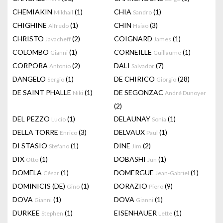
CHEMIAKIN
(1)
CHIA
(1)
Mikhail
Sandro
CHIGHINE
(1)
CHIN
(3)
Alfredo
Hsiao
CHRISTO
(2)
COIGNARD
(1)
Javacheff
James
COLOMBO
(1)
CORNEILLE
(1)
Gianni
Guillaume
CORPORA
(2)
DALI
(7)
Antonio
Salvador
DANGELO
(1)
DE CHIRICO
(28)
Sergio
Giorgio
DE SAINT PHALLE
(1)
DE SEGONZAC
Niki
André Dunoyer
(2)
DEL PEZZO
(1)
DELAUNAY
(1)
Lucio
Sonia
DELLA TORRE
(3)
DELVAUX
(1)
Enrico
Paul
DI STASIO
(1)
DINE
(2)
Stefano
Jim
DIX
(1)
DOBASHI
(1)
Otto
Jun
DOMELA
(1)
DOMERGUE
(1)
César
Jean-Gabriel
DOMINICIS (DE)
(1)
DORAZIO
(9)
Gino
Piero
DOVA
(1)
DOVA
(1)
Gianni
Gianni
DURKEE
(1)
EISENHAUER
(1)
Stephen
Lette