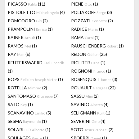
PICASSO
(11)
PIENE
(1)
Pablo
Otto
PISTOLETTO
(4)
POLIAKOFF
(3)
Michelangelo
Serge
POMODORO
(2)
POZZATI
(2)
Giò
Concetto
PRAMPOLINI
(1)
RADICE
(1)
Enrico
Mario
RAINER
(1)
RAMA
(1)
Arnulf
Carol
RAMOS
(1)
RAUSCHENBERG
(1)
Mel
Robert
RAY
(6)
REDON
(25)
Man
Odilon
REUTERSWAERD
RICHTER
(1)
Carl-Fredrik
Hans
(1)
ROGNONI
(1)
Franco
ROPS
(1)
ROSENQUIST
(3)
Felicien Joseph Victor
James
ROTELLA
(2)
ROUAULT
(22)
Mimmo
Georges
SANTOMASO
(7)
SASSU
(2)
Giuseppe
Aligi
SATO
(1)
SAVINIO
(4)
Key
Alberto
SCANAVINO
(5)
SELIGMANN
(1)
Emilio
Kurt
SESMA
(1)
SEVERINI
(4)
Raymundo
Gino
SOLARI
(1)
SOTO
(2)
Luis Alberto
Jesus Raphael
SOULAGES
(1)
SPOERRI
(1)
Pierre
Daniel