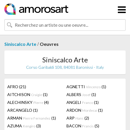
/
Siniscalco Arte
Oeuvres
Siniscalco Arte
Corso Garibaldi 108, 84081 Baronissi - Italy
AFRO
(21)
AGNETTI
(1)
Vincenzo
AITCHISON
(1)
ALBERS
(1)
Craigie
Josef
ALECHINSKY
(4)
ANGELI
(1)
Pierre
Franco
ARCANGELO
(1)
ARDON
(1)
Mordecai
ARMAN
(1)
ARP
(2)
Pierre Fernandez
Hans
AZUMA
(3)
BACON
(5)
Kengiro
Francis