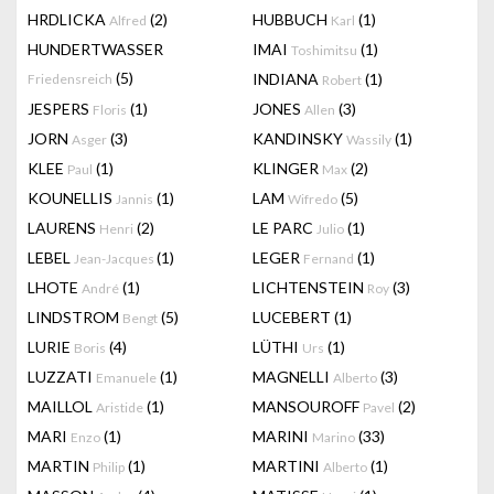
HRDLICKA
(2)
HUBBUCH
(1)
Alfred
Karl
HUNDERTWASSER
IMAI
(1)
Toshimitsu
(5)
INDIANA
(1)
Friedensreich
Robert
JESPERS
(1)
JONES
(3)
Floris
Allen
JORN
(3)
KANDINSKY
(1)
Asger
Wassily
KLEE
(1)
KLINGER
(2)
Paul
Max
KOUNELLIS
(1)
LAM
(5)
Jannis
Wifredo
LAURENS
(2)
LE PARC
(1)
Henri
Julio
LEBEL
(1)
LEGER
(1)
Jean-Jacques
Fernand
LHOTE
(1)
LICHTENSTEIN
(3)
André
Roy
LINDSTROM
(5)
LUCEBERT
(1)
Bengt
LURIE
(4)
LÜTHI
(1)
Boris
Urs
LUZZATI
(1)
MAGNELLI
(3)
Emanuele
Alberto
MAILLOL
(1)
MANSOUROFF
(2)
Aristide
Pavel
MARI
(1)
MARINI
(33)
Enzo
Marino
MARTIN
(1)
MARTINI
(1)
Philip
Alberto