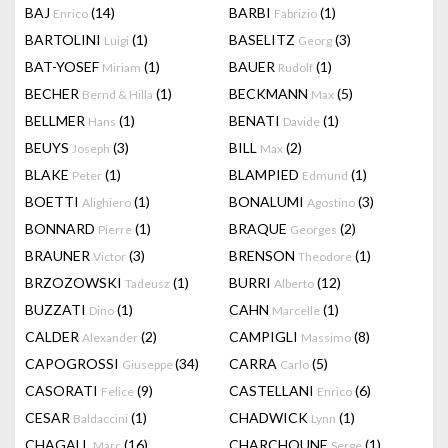
BAJ
(14)
BARBI
(1)
Enrico
Fabrizio
BARTOLINI
(1)
BASELITZ
(3)
Luigi
Georg
BAT-YOSEF
(1)
BAUER
(1)
Miriam
Rudolf
BECHER
(1)
BECKMANN
(5)
Bernd & Hilla
Max
BELLMER
(1)
BENATI
(1)
Hans
Davide
BEUYS
(3)
BILL
(2)
Joseph
Max
BLAKE
(1)
BLAMPIED
(1)
Peter
Edmund
BOETTI
(1)
BONALUMI
(3)
Alighiero
Agostino
BONNARD
(1)
BRAQUE
(2)
Pierre
Georges
BRAUNER
(3)
BRENSON
(1)
Victor
Theodore
BRZOZOWSKI
(1)
BURRI
(12)
Tadeusz
Alberto
BUZZATI
(1)
CAHN
(1)
Dino
Marcelle
CALDER
(2)
CAMPIGLI
(8)
Alexander
Massimo
CAPOGROSSI
(34)
CARRA
(5)
Giuseppe
Carlo
CASORATI
(9)
CASTELLANI
(6)
Felice
Enrico
CESAR
(1)
CHADWICK
(1)
Baldaccini
Lynn
CHAGALL
(16)
CHARCHOUNE
(1)
Marc
Serge