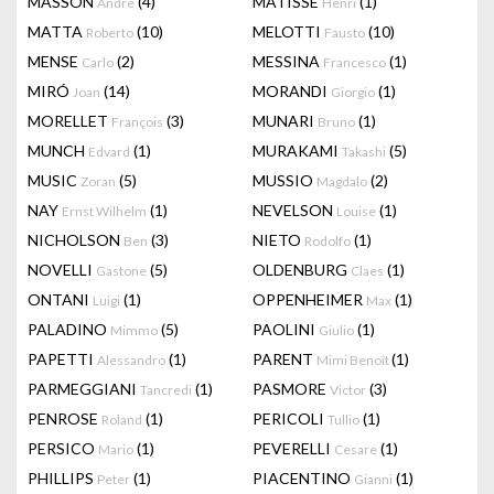
MASSON
(4)
MATISSE
(1)
Andre
Henri
MATTA
(10)
MELOTTI
(10)
Roberto
Fausto
MENSE
(2)
MESSINA
(1)
Carlo
Francesco
MIRÓ
(14)
MORANDI
(1)
Joan
Giorgio
MORELLET
(3)
MUNARI
(1)
François
Bruno
MUNCH
(1)
MURAKAMI
(5)
Edvard
Takashi
MUSIC
(5)
MUSSIO
(2)
Zoran
Magdalo
NAY
(1)
NEVELSON
(1)
Ernst Wilhelm
Louise
NICHOLSON
(3)
NIETO
(1)
Ben
Rodolfo
NOVELLI
(5)
OLDENBURG
(1)
Gastone
Claes
ONTANI
(1)
OPPENHEIMER
(1)
Luigi
Max
PALADINO
(5)
PAOLINI
(1)
Mimmo
Giulio
PAPETTI
(1)
PARENT
(1)
Alessandro
Mimi Benoît
PARMEGGIANI
(1)
PASMORE
(3)
Tancredi
Victor
PENROSE
(1)
PERICOLI
(1)
Roland
Tullio
PERSICO
(1)
PEVERELLI
(1)
Mario
Cesare
PHILLIPS
(1)
PIACENTINO
(1)
Peter
Gianni