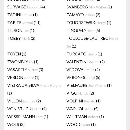
SURVAGE
(4)
SVANBERG
(1)
Léopold
Max Walter
TADINI
(1)
TAMAYO
(2)
Emilio
Rufino
TÀPIES
(11)
TCHORZEWSKI
(1)
Antoni
Jerzy
TILSON
(1)
TINGUELY
(5)
Joe
Jean
TOBEY
(2)
TOULOUSE-LAUTREC
Mark
Henri
(1)
De
TOYEN
(1)
TURCATO
(1)
Giulio
TWOMBLY
(1)
VALENTINI
(2)
Cy
Walter
VASARELY
(3)
VEDOVA
(2)
Victor
Emilio
VERLON
(1)
VERONESI
(5)
André
Luigi
VIEIRA DA SILVA
VIELFAURE
(1)
Maria Helena
Jean Pierre
(1)
VIGO
(2)
Nanda
VILLON
(2)
VOLPINI
(1)
Jacques
Renato
VON STUCK
(4)
WARHOL
(5)
Franz
Andy
WESSELMANN
(1)
WHITMAN
(1)
Tom
Robert
WOLS
(3)
WOOD
(1)
Grant