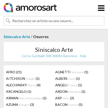
/
Siniscalco Arte
Oeuvres
Siniscalco Arte
Corso Garibaldi 108, 84081 Baronissi - Italy
AFRO
(21)
AGNETTI
(1)
Vincenzo
AITCHISON
(1)
ALBERS
(1)
Craigie
Josef
ALECHINSKY
(4)
ANGELI
(1)
Pierre
Franco
ARCANGELO
(1)
ARDON
(1)
Mordecai
ARMAN
(1)
ARP
(2)
Pierre Fernandez
Hans
AZUMA
(3)
BACON
(5)
Kengiro
Francis