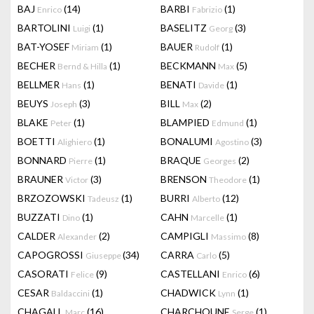
BAJ
(14)
BARBI
(1)
Enrico
Fabrizio
BARTOLINI
(1)
BASELITZ
(3)
Luigi
Georg
BAT-YOSEF
(1)
BAUER
(1)
Miriam
Rudolf
BECHER
(1)
BECKMANN
(5)
Bernd & Hilla
Max
BELLMER
(1)
BENATI
(1)
Hans
Davide
BEUYS
(3)
BILL
(2)
Joseph
Max
BLAKE
(1)
BLAMPIED
(1)
Peter
Edmund
BOETTI
(1)
BONALUMI
(3)
Alighiero
Agostino
BONNARD
(1)
BRAQUE
(2)
Pierre
Georges
BRAUNER
(3)
BRENSON
(1)
Victor
Theodore
BRZOZOWSKI
(1)
BURRI
(12)
Tadeusz
Alberto
BUZZATI
(1)
CAHN
(1)
Dino
Marcelle
CALDER
(2)
CAMPIGLI
(8)
Alexander
Massimo
CAPOGROSSI
(34)
CARRA
(5)
Giuseppe
Carlo
CASORATI
(9)
CASTELLANI
(6)
Felice
Enrico
CESAR
(1)
CHADWICK
(1)
Baldaccini
Lynn
CHAGALL
(16)
CHARCHOUNE
(1)
Marc
Serge