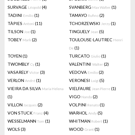
SURVAGE
(4)
SVANBERG
(1)
Léopold
Max Walter
TADINI
(1)
TAMAYO
(2)
Emilio
Rufino
TÀPIES
(11)
TCHORZEWSKI
(1)
Antoni
Jerzy
TILSON
(1)
TINGUELY
(5)
Joe
Jean
TOBEY
(2)
TOULOUSE-LAUTREC
Mark
Henri
(1)
De
TOYEN
(1)
TURCATO
(1)
Giulio
TWOMBLY
(1)
VALENTINI
(2)
Cy
Walter
VASARELY
(3)
VEDOVA
(2)
Victor
Emilio
VERLON
(1)
VERONESI
(5)
André
Luigi
VIEIRA DA SILVA
VIELFAURE
(1)
Maria Helena
Jean Pierre
(1)
VIGO
(2)
Nanda
VILLON
(2)
VOLPINI
(1)
Jacques
Renato
VON STUCK
(4)
WARHOL
(5)
Franz
Andy
WESSELMANN
(1)
WHITMAN
(1)
Tom
Robert
WOLS
(3)
WOOD
(1)
Grant