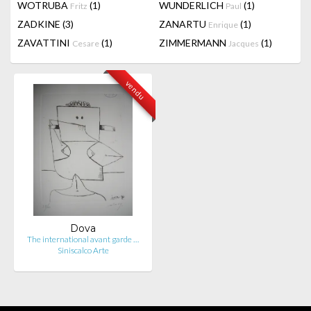
WOTRUBA
(1)
WUNDERLICH
(1)
Fritz
Paul
ZADKINE
(3)
ZANARTU
(1)
Enrique
ZAVATTINI
(1)
ZIMMERMANN
(1)
Cesare
Jacques
vendu
Dova
The international avant garde …
Siniscalco Arte