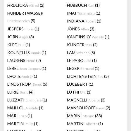
HRDLICKA
(2)
HUBBUCH
(1)
Alfred
Karl
HUNDERTWASSER
IMAI
(1)
Toshimitsu
(5)
INDIANA
(1)
Friedensreich
Robert
JESPERS
(1)
JONES
(3)
Floris
Allen
JORN
(3)
KANDINSKY
(1)
Asger
Wassily
KLEE
(1)
KLINGER
(2)
Paul
Max
KOUNELLIS
(1)
LAM
(5)
Jannis
Wifredo
LAURENS
(2)
LE PARC
(1)
Henri
Julio
LEBEL
(1)
LEGER
(1)
Jean-Jacques
Fernand
LHOTE
(1)
LICHTENSTEIN
(3)
André
Roy
LINDSTROM
(5)
LUCEBERT
(1)
Bengt
LURIE
(4)
LÜTHI
(1)
Boris
Urs
LUZZATI
(1)
MAGNELLI
(3)
Emanuele
Alberto
MAILLOL
(1)
MANSOUROFF
(2)
Aristide
Pavel
MARI
(1)
MARINI
(33)
Enzo
Marino
MARTIN
(1)
MARTINI
(1)
Philip
Alberto