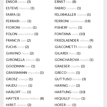
ENSOR
(3)
ERNST
(8)
James
Max
ESTEVE
(1)
FABRO
(1)
Maurice
Luciano
FARFA
(1)
FELIXMULLER
(1)
Conrad
FERRARI
(1)
FERRONI
(18)
Leon
Gianfranco
FIORONI
(1)
FISHERF
(1)
Giosetta
Stanley
FOLON
(3)
FONTANA
(10)
Jean-Michel
Lucio
FRANCIS
(2)
FRIEDLAENDER
(9)
Sam
Johnny
FUCHS
(2)
GIACOMETTI
(2)
Ernst
Alberto
GIAVINO
(2)
GILARDI
(1)
Mario
Piero
GIRONELLA
(1)
GONCHAROVA
(1)
Alberto
Natalia
GOODMAN
(1)
GRAESER
(2)
Sam
Camille
GRASSMANN
(1)
GRECO
(1)
Marcello
Emilio
GROSZ
(1)
GUTTUSO
(3)
George
Renato
HAJDU
(1)
HARING
(2)
Etienne
Keith
HARLOFF
(1)
HARTUNG
(10)
Guy
Hans
HAYTER
(8)
HIQUILLY
(1)
Stanley William
Philippe
HIRST
(2)
HOFER
(1)
Damien
Karl