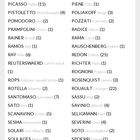
PICASSO
(11)
PIENE
(1)
Pablo
Otto
PISTOLETTO
(4)
POLIAKOFF
(3)
Michelangelo
Serge
POMODORO
(2)
POZZATI
(2)
Giò
Concetto
PRAMPOLINI
(1)
RADICE
(1)
Enrico
Mario
RAINER
(1)
RAMA
(1)
Arnulf
Carol
RAMOS
(1)
RAUSCHENBERG
(1)
Mel
Robert
RAY
(6)
REDON
(25)
Man
Odilon
REUTERSWAERD
RICHTER
(1)
Carl-Fredrik
Hans
(1)
ROGNONI
(1)
Franco
ROPS
(1)
ROSENQUIST
(3)
Felicien Joseph Victor
James
ROTELLA
(2)
ROUAULT
(22)
Mimmo
Georges
SANTOMASO
(7)
SASSU
(2)
Giuseppe
Aligi
SATO
(1)
SAVINIO
(4)
Key
Alberto
SCANAVINO
(5)
SELIGMANN
(1)
Emilio
Kurt
SESMA
(1)
SEVERINI
(4)
Raymundo
Gino
SOLARI
(1)
SOTO
(2)
Luis Alberto
Jesus Raphael
SOULAGES
(1)
SPOERRI
(1)
Pierre
Daniel