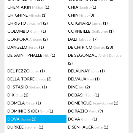
CHEMIAKIN
(1)
CHIA
(1)
Mikhail
Sandro
CHIGHINE
(1)
CHIN
(3)
Alfredo
Hsiao
CHRISTO
(2)
COIGNARD
(1)
Javacheff
James
COLOMBO
(1)
CORNEILLE
(1)
Gianni
Guillaume
CORPORA
(2)
DALI
(7)
Antonio
Salvador
DANGELO
(1)
DE CHIRICO
(28)
Sergio
Giorgio
DE SAINT PHALLE
(1)
DE SEGONZAC
Niki
André Dunoyer
(2)
DEL PEZZO
(1)
DELAUNAY
(1)
Lucio
Sonia
DELLA TORRE
(3)
DELVAUX
(1)
Enrico
Paul
DI STASIO
(1)
DINE
(2)
Stefano
Jim
DIX
(1)
DOBASHI
(1)
Otto
Jun
DOMELA
(1)
DOMERGUE
(1)
César
Jean-Gabriel
DOMINICIS (DE)
(1)
DORAZIO
(9)
Gino
Piero
DOVA
(1)
DOVA
(1)
Gianni
Gianni
DURKEE
(1)
EISENHAUER
(1)
Stephen
Lette