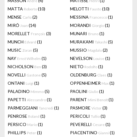
MASSON
(4)
MATISSE
(1)
Andre
Henri
MATTA
(10)
MELOTTI
(10)
Roberto
Fausto
MENSE
(2)
MESSINA
(1)
Carlo
Francesco
MIRÓ
(14)
MORANDI
(1)
Joan
Giorgio
MORELLET
(3)
MUNARI
(1)
François
Bruno
MUNCH
(1)
MURAKAMI
(5)
Edvard
Takashi
MUSIC
(5)
MUSSIO
(2)
Zoran
Magdalo
NAY
(1)
NEVELSON
(1)
Ernst Wilhelm
Louise
NICHOLSON
(3)
NIETO
(1)
Ben
Rodolfo
NOVELLI
(5)
OLDENBURG
(1)
Gastone
Claes
ONTANI
(1)
OPPENHEIMER
(1)
Luigi
Max
PALADINO
(5)
PAOLINI
(1)
Mimmo
Giulio
PAPETTI
(1)
PARENT
(1)
Alessandro
Mimi Benoît
PARMEGGIANI
(1)
PASMORE
(3)
Tancredi
Victor
PENROSE
(1)
PERICOLI
(1)
Roland
Tullio
PERSICO
(1)
PEVERELLI
(1)
Mario
Cesare
PHILLIPS
(1)
PIACENTINO
(1)
Peter
Gianni