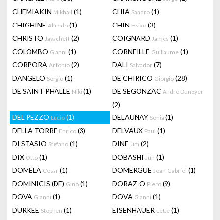
CHEMIAKIN
(1)
CHIA
(1)
Mikhail
Sandro
CHIGHINE
(1)
CHIN
(3)
Alfredo
Hsiao
CHRISTO
(2)
COIGNARD
(1)
Javacheff
James
COLOMBO
(1)
CORNEILLE
(1)
Gianni
Guillaume
CORPORA
(2)
DALI
(7)
Antonio
Salvador
DANGELO
(1)
DE CHIRICO
(28)
Sergio
Giorgio
DE SAINT PHALLE
(1)
DE SEGONZAC
Niki
André Dunoyer
(2)
DEL PEZZO
(1)
DELAUNAY
(1)
Lucio
Sonia
DELLA TORRE
(3)
DELVAUX
(1)
Enrico
Paul
DI STASIO
(1)
DINE
(2)
Stefano
Jim
DIX
(1)
DOBASHI
(1)
Otto
Jun
DOMELA
(1)
DOMERGUE
(1)
César
Jean-Gabriel
DOMINICIS (DE)
(1)
DORAZIO
(9)
Gino
Piero
DOVA
(1)
DOVA
(1)
Gianni
Gianni
DURKEE
(1)
EISENHAUER
(1)
Stephen
Lette