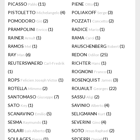
PICASSO
(11)
PIENE
(1)
Pablo
Otto
PISTOLETTO
(4)
POLIAKOFF
(3)
Michelangelo
Serge
POMODORO
(2)
POZZATI
(2)
Giò
Concetto
PRAMPOLINI
(1)
RADICE
(1)
Enrico
Mario
RAINER
(1)
RAMA
(1)
Arnulf
Carol
RAMOS
(1)
RAUSCHENBERG
(1)
Mel
Robert
RAY
(6)
REDON
(25)
Man
Odilon
REUTERSWAERD
RICHTER
(1)
Carl-Fredrik
Hans
(1)
ROGNONI
(1)
Franco
ROPS
(1)
ROSENQUIST
(3)
Felicien Joseph Victor
James
ROTELLA
(2)
ROUAULT
(22)
Mimmo
Georges
SANTOMASO
(7)
SASSU
(2)
Giuseppe
Aligi
SATO
(1)
SAVINIO
(4)
Key
Alberto
SCANAVINO
(5)
SELIGMANN
(1)
Emilio
Kurt
SESMA
(1)
SEVERINI
(4)
Raymundo
Gino
SOLARI
(1)
SOTO
(2)
Luis Alberto
Jesus Raphael
SOULAGES
(1)
SPOERRI
(1)
Pierre
Daniel