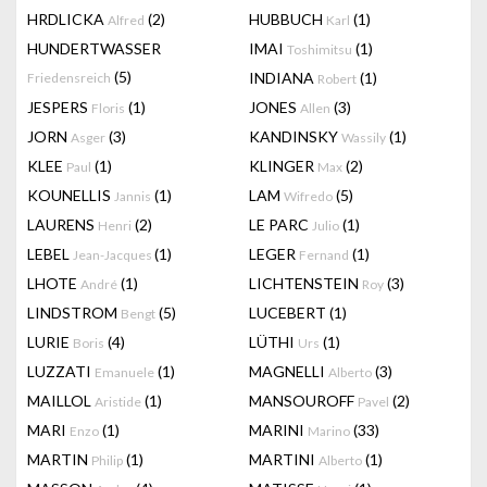
HRDLICKA
(2)
HUBBUCH
(1)
Alfred
Karl
HUNDERTWASSER
IMAI
(1)
Toshimitsu
(5)
INDIANA
(1)
Friedensreich
Robert
JESPERS
(1)
JONES
(3)
Floris
Allen
JORN
(3)
KANDINSKY
(1)
Asger
Wassily
KLEE
(1)
KLINGER
(2)
Paul
Max
KOUNELLIS
(1)
LAM
(5)
Jannis
Wifredo
LAURENS
(2)
LE PARC
(1)
Henri
Julio
LEBEL
(1)
LEGER
(1)
Jean-Jacques
Fernand
LHOTE
(1)
LICHTENSTEIN
(3)
André
Roy
LINDSTROM
(5)
LUCEBERT
(1)
Bengt
LURIE
(4)
LÜTHI
(1)
Boris
Urs
LUZZATI
(1)
MAGNELLI
(3)
Emanuele
Alberto
MAILLOL
(1)
MANSOUROFF
(2)
Aristide
Pavel
MARI
(1)
MARINI
(33)
Enzo
Marino
MARTIN
(1)
MARTINI
(1)
Philip
Alberto