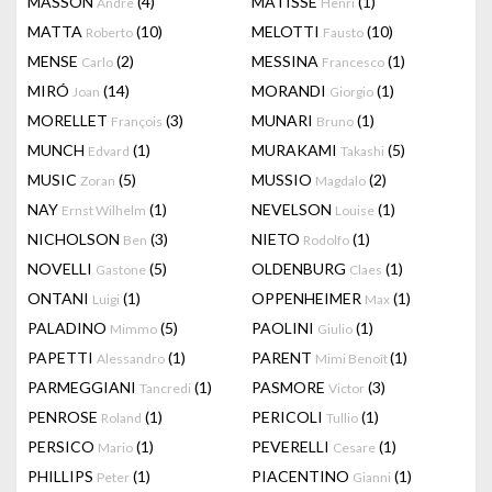
MASSON
(4)
MATISSE
(1)
Andre
Henri
MATTA
(10)
MELOTTI
(10)
Roberto
Fausto
MENSE
(2)
MESSINA
(1)
Carlo
Francesco
MIRÓ
(14)
MORANDI
(1)
Joan
Giorgio
MORELLET
(3)
MUNARI
(1)
François
Bruno
MUNCH
(1)
MURAKAMI
(5)
Edvard
Takashi
MUSIC
(5)
MUSSIO
(2)
Zoran
Magdalo
NAY
(1)
NEVELSON
(1)
Ernst Wilhelm
Louise
NICHOLSON
(3)
NIETO
(1)
Ben
Rodolfo
NOVELLI
(5)
OLDENBURG
(1)
Gastone
Claes
ONTANI
(1)
OPPENHEIMER
(1)
Luigi
Max
PALADINO
(5)
PAOLINI
(1)
Mimmo
Giulio
PAPETTI
(1)
PARENT
(1)
Alessandro
Mimi Benoît
PARMEGGIANI
(1)
PASMORE
(3)
Tancredi
Victor
PENROSE
(1)
PERICOLI
(1)
Roland
Tullio
PERSICO
(1)
PEVERELLI
(1)
Mario
Cesare
PHILLIPS
(1)
PIACENTINO
(1)
Peter
Gianni