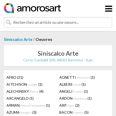
/
Siniscalco Arte
Oeuvres
Siniscalco Arte
Corso Garibaldi 108, 84081 Baronissi - Italy
AFRO
(21)
AGNETTI
(1)
Vincenzo
AITCHISON
(1)
ALBERS
(1)
Craigie
Josef
ALECHINSKY
(4)
ANGELI
(1)
Pierre
Franco
ARCANGELO
(1)
ARDON
(1)
Mordecai
ARMAN
(1)
ARP
(2)
Pierre Fernandez
Hans
AZUMA
(3)
BACON
(5)
Kengiro
Francis