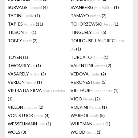
SURVAGE
(4)
SVANBERG
(1)
Léopold
Max Walter
TADINI
(1)
TAMAYO
(2)
Emilio
Rufino
TÀPIES
(11)
TCHORZEWSKI
(1)
Antoni
Jerzy
TILSON
(1)
TINGUELY
(5)
Joe
Jean
TOBEY
(2)
TOULOUSE-LAUTREC
Mark
Henri
(1)
De
TOYEN
(1)
TURCATO
(1)
Giulio
TWOMBLY
(1)
VALENTINI
(2)
Cy
Walter
VASARELY
(3)
VEDOVA
(2)
Victor
Emilio
VERLON
(1)
VERONESI
(5)
André
Luigi
VIEIRA DA SILVA
VIELFAURE
(1)
Maria Helena
Jean Pierre
(1)
VIGO
(2)
Nanda
VILLON
(2)
VOLPINI
(1)
Jacques
Renato
VON STUCK
(4)
WARHOL
(5)
Franz
Andy
WESSELMANN
(1)
WHITMAN
(1)
Tom
Robert
WOLS
(3)
WOOD
(1)
Grant