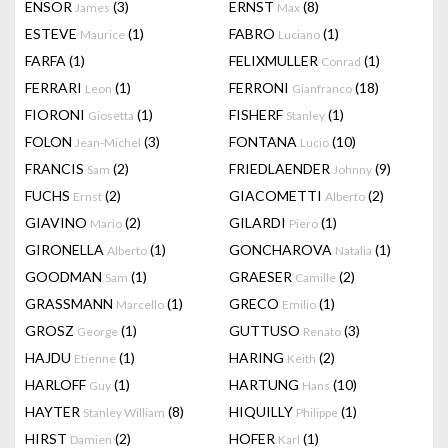
ENSOR
(3)
ERNST
(8)
James
Max
ESTEVE
(1)
FABRO
(1)
Maurice
Luciano
FARFA
(1)
FELIXMULLER
(1)
Conrad
FERRARI
(1)
FERRONI
(18)
Leon
Gianfranco
FIORONI
(1)
FISHERF
(1)
Giosetta
Stanley
FOLON
(3)
FONTANA
(10)
Jean-Michel
Lucio
FRANCIS
(2)
FRIEDLAENDER
(9)
Sam
Johnny
FUCHS
(2)
GIACOMETTI
(2)
Ernst
Alberto
GIAVINO
(2)
GILARDI
(1)
Mario
Piero
GIRONELLA
(1)
GONCHAROVA
(1)
Alberto
Natalia
GOODMAN
(1)
GRAESER
(2)
Sam
Camille
GRASSMANN
(1)
GRECO
(1)
Marcello
Emilio
GROSZ
(1)
GUTTUSO
(3)
George
Renato
HAJDU
(1)
HARING
(2)
Etienne
Keith
HARLOFF
(1)
HARTUNG
(10)
Guy
Hans
HAYTER
(8)
HIQUILLY
(1)
Stanley William
Philippe
HIRST
(2)
HOFER
(1)
Damien
Karl