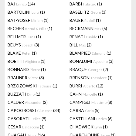
BAJ
(14)
BARBI
(1)
Enrico
Fabrizio
BARTOLINI
(1)
BASELITZ
(3)
Luigi
Georg
BAT-YOSEF
(1)
BAUER
(1)
Miriam
Rudolf
BECHER
(1)
BECKMANN
(5)
Bernd & Hilla
Max
BELLMER
(1)
BENATI
(1)
Hans
Davide
BEUYS
(3)
BILL
(2)
Joseph
Max
BLAKE
(1)
BLAMPIED
(1)
Peter
Edmund
BOETTI
(1)
BONALUMI
(3)
Alighiero
Agostino
BONNARD
(1)
BRAQUE
(2)
Pierre
Georges
BRAUNER
(3)
BRENSON
(1)
Victor
Theodore
BRZOZOWSKI
(1)
BURRI
(12)
Tadeusz
Alberto
BUZZATI
(1)
CAHN
(1)
Dino
Marcelle
CALDER
(2)
CAMPIGLI
(8)
Alexander
Massimo
CAPOGROSSI
(34)
CARRA
(5)
Giuseppe
Carlo
CASORATI
(9)
CASTELLANI
(6)
Felice
Enrico
CESAR
(1)
CHADWICK
(1)
Baldaccini
Lynn
CHAGALL
(16)
CHARCHOUNE
(1)
Marc
Serge