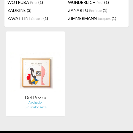
WOTRUBA
(1)
WUNDERLICH
(1)
Fritz
Paul
ZADKINE
(3)
ZANARTU
(1)
Enrique
ZAVATTINI
(1)
ZIMMERMANN
(1)
Cesare
Jacques
Del Pezzo
Archetipi
Siniscalco Arte