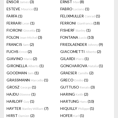
ENSOR
(3)
ERNST
(8)
James
Max
ESTEVE
(1)
FABRO
(1)
Maurice
Luciano
FARFA
(1)
FELIXMULLER
(1)
Conrad
FERRARI
(1)
FERRONI
(18)
Leon
Gianfranco
FIORONI
(1)
FISHERF
(1)
Giosetta
Stanley
FOLON
(3)
FONTANA
(10)
Jean-Michel
Lucio
FRANCIS
(2)
FRIEDLAENDER
(9)
Sam
Johnny
FUCHS
(2)
GIACOMETTI
(2)
Ernst
Alberto
GIAVINO
(2)
GILARDI
(1)
Mario
Piero
GIRONELLA
(1)
GONCHAROVA
(1)
Alberto
Natalia
GOODMAN
(1)
GRAESER
(2)
Sam
Camille
GRASSMANN
(1)
GRECO
(1)
Marcello
Emilio
GROSZ
(1)
GUTTUSO
(3)
George
Renato
HAJDU
(1)
HARING
(2)
Etienne
Keith
HARLOFF
(1)
HARTUNG
(10)
Guy
Hans
HAYTER
(7)
HIQUILLY
(1)
Stanley William
Philippe
HIRST
(2)
HOFER
(1)
Damien
Karl