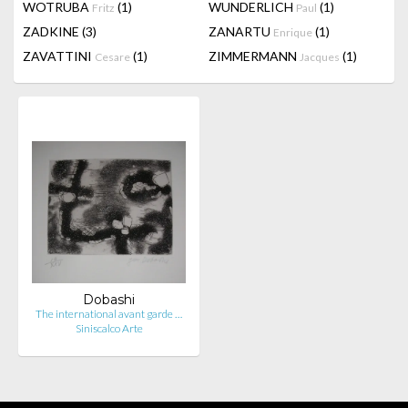
WOTRUBA
(1)
WUNDERLICH
(1)
Fritz
Paul
ZADKINE
(3)
ZANARTU
(1)
Enrique
ZAVATTINI
(1)
ZIMMERMANN
(1)
Cesare
Jacques
Dobashi
The international avant garde …
Siniscalco Arte