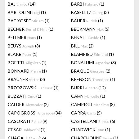
BAJ
(14)
BARBI
(1)
Enrico
Fabrizio
BARTOLINI
(1)
BASELITZ
(3)
Luigi
Georg
BAT-YOSEF
(1)
BAUER
(1)
Miriam
Rudolf
BECHER
(1)
BECKMANN
(5)
Bernd & Hilla
Max
BELLMER
(1)
BENATI
(1)
Hans
Davide
BEUYS
(3)
BILL
(2)
Joseph
Max
BLAKE
(1)
BLAMPIED
(1)
Peter
Edmund
BOETTI
(1)
BONALUMI
(3)
Alighiero
Agostino
BONNARD
(1)
BRAQUE
(2)
Pierre
Georges
BRAUNER
(3)
BRENSON
(1)
Victor
Theodore
BRZOZOWSKI
(1)
BURRI
(12)
Tadeusz
Alberto
BUZZATI
(1)
CAHN
(1)
Dino
Marcelle
CALDER
(2)
CAMPIGLI
(8)
Alexander
Massimo
CAPOGROSSI
(34)
CARRA
(5)
Giuseppe
Carlo
CASORATI
(9)
CASTELLANI
(6)
Felice
Enrico
CESAR
(1)
CHADWICK
(1)
Baldaccini
Lynn
CHAGALL
(16)
CHARCHOUNE
(1)
Marc
Serge