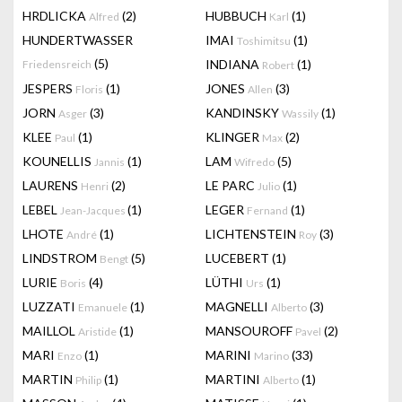
HRDLICKA
(2)
HUBBUCH
(1)
Alfred
Karl
HUNDERTWASSER
IMAI
(1)
Toshimitsu
(5)
INDIANA
(1)
Friedensreich
Robert
JESPERS
(1)
JONES
(3)
Floris
Allen
JORN
(3)
KANDINSKY
(1)
Asger
Wassily
KLEE
(1)
KLINGER
(2)
Paul
Max
KOUNELLIS
(1)
LAM
(5)
Jannis
Wifredo
LAURENS
(2)
LE PARC
(1)
Henri
Julio
LEBEL
(1)
LEGER
(1)
Jean-Jacques
Fernand
LHOTE
(1)
LICHTENSTEIN
(3)
André
Roy
LINDSTROM
(5)
LUCEBERT
(1)
Bengt
LURIE
(4)
LÜTHI
(1)
Boris
Urs
LUZZATI
(1)
MAGNELLI
(3)
Emanuele
Alberto
MAILLOL
(1)
MANSOUROFF
(2)
Aristide
Pavel
MARI
(1)
MARINI
(33)
Enzo
Marino
MARTIN
(1)
MARTINI
(1)
Philip
Alberto