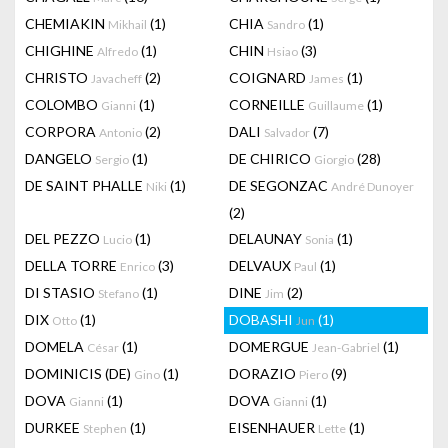
CHEMIAKIN
(1)
CHIA
(1)
Mikhail
Sandro
CHIGHINE
(1)
CHIN
(3)
Alfredo
Hsiao
CHRISTO
(2)
COIGNARD
(1)
Javacheff
James
COLOMBO
(1)
CORNEILLE
(1)
Gianni
Guillaume
CORPORA
(2)
DALI
(7)
Antonio
Salvador
DANGELO
(1)
DE CHIRICO
(28)
Sergio
Giorgio
DE SAINT PHALLE
(1)
DE SEGONZAC
Niki
André Dunoyer
(2)
DEL PEZZO
(1)
DELAUNAY
(1)
Lucio
Sonia
DELLA TORRE
(3)
DELVAUX
(1)
Enrico
Paul
DI STASIO
(1)
DINE
(2)
Stefano
Jim
DIX
(1)
DOBASHI
(1)
Otto
Jun
DOMELA
(1)
DOMERGUE
(1)
César
Jean-Gabriel
DOMINICIS (DE)
(1)
DORAZIO
(9)
Gino
Piero
DOVA
(1)
DOVA
(1)
Gianni
Gianni
DURKEE
(1)
EISENHAUER
(1)
Stephen
Lette