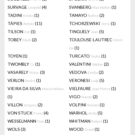
SURVAGE
(4)
SVANBERG
(1)
Léopold
Max Walter
TADINI
(1)
TAMAYO
(2)
Emilio
Rufino
TÀPIES
(11)
TCHORZEWSKI
(1)
Antoni
Jerzy
TILSON
(1)
TINGUELY
(5)
Joe
Jean
TOBEY
(2)
TOULOUSE-LAUTREC
Mark
Henri
(1)
De
TOYEN
(1)
TURCATO
(1)
Giulio
TWOMBLY
(1)
VALENTINI
(2)
Cy
Walter
VASARELY
(3)
VEDOVA
(2)
Victor
Emilio
VERLON
(1)
VERONESI
(5)
André
Luigi
VIEIRA DA SILVA
VIELFAURE
(1)
Maria Helena
Jean Pierre
(1)
VIGO
(2)
Nanda
VILLON
(2)
VOLPINI
(1)
Jacques
Renato
VON STUCK
(4)
WARHOL
(5)
Franz
Andy
WESSELMANN
(1)
WHITMAN
(1)
Tom
Robert
WOLS
(3)
WOOD
(1)
Grant