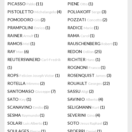
PICASSO
(11)
PIENE
(1)
Pablo
Otto
PISTOLETTO
(4)
POLIAKOFF
(3)
Michelangelo
Serge
POMODORO
(2)
POZZATI
(2)
Giò
Concetto
PRAMPOLINI
(1)
RADICE
(1)
Enrico
Mario
RAINER
(1)
RAMA
(1)
Arnulf
Carol
RAMOS
(1)
RAUSCHENBERG
(1)
Mel
Robert
RAY
(6)
REDON
(25)
Man
Odilon
REUTERSWAERD
RICHTER
(1)
Carl-Fredrik
Hans
(1)
ROGNONI
(1)
Franco
ROPS
(1)
ROSENQUIST
(3)
Felicien Joseph Victor
James
ROTELLA
(2)
ROUAULT
(22)
Mimmo
Georges
SANTOMASO
(7)
SASSU
(2)
Giuseppe
Aligi
SATO
(1)
SAVINIO
(4)
Key
Alberto
SCANAVINO
(5)
SELIGMANN
(1)
Emilio
Kurt
SESMA
(1)
SEVERINI
(4)
Raymundo
Gino
SOLARI
(1)
SOTO
(2)
Luis Alberto
Jesus Raphael
SOULAGES
(1)
SPOERRI
(1)
Pierre
Daniel