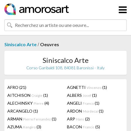
/
Siniscalco Arte
Oeuvres
Siniscalco Arte
Corso Garibaldi 108, 84081 Baronissi - Italy
AFRO
(21)
AGNETTI
(1)
Vincenzo
AITCHISON
(1)
ALBERS
(1)
Craigie
Josef
ALECHINSKY
(4)
ANGELI
(1)
Pierre
Franco
ARCANGELO
(1)
ARDON
(1)
Mordecai
ARMAN
(1)
ARP
(2)
Pierre Fernandez
Hans
AZUMA
(3)
BACON
(5)
Kengiro
Francis