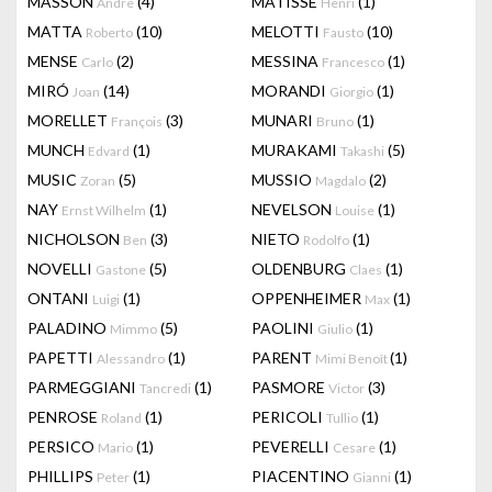
MASSON
(4)
MATISSE
(1)
Andre
Henri
MATTA
(10)
MELOTTI
(10)
Roberto
Fausto
MENSE
(2)
MESSINA
(1)
Carlo
Francesco
MIRÓ
(14)
MORANDI
(1)
Joan
Giorgio
MORELLET
(3)
MUNARI
(1)
François
Bruno
MUNCH
(1)
MURAKAMI
(5)
Edvard
Takashi
MUSIC
(5)
MUSSIO
(2)
Zoran
Magdalo
NAY
(1)
NEVELSON
(1)
Ernst Wilhelm
Louise
NICHOLSON
(3)
NIETO
(1)
Ben
Rodolfo
NOVELLI
(5)
OLDENBURG
(1)
Gastone
Claes
ONTANI
(1)
OPPENHEIMER
(1)
Luigi
Max
PALADINO
(5)
PAOLINI
(1)
Mimmo
Giulio
PAPETTI
(1)
PARENT
(1)
Alessandro
Mimi Benoît
PARMEGGIANI
(1)
PASMORE
(3)
Tancredi
Victor
PENROSE
(1)
PERICOLI
(1)
Roland
Tullio
PERSICO
(1)
PEVERELLI
(1)
Mario
Cesare
PHILLIPS
(1)
PIACENTINO
(1)
Peter
Gianni