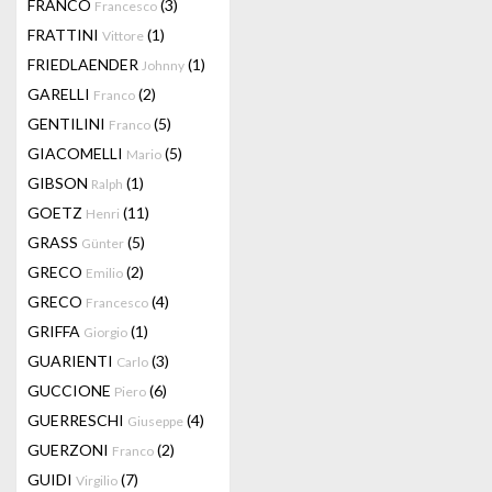
FRANCO
(3)
Francesco
FRATTINI
(1)
Vittore
FRIEDLAENDER
(1)
Johnny
GARELLI
(2)
Franco
GENTILINI
(5)
Franco
GIACOMELLI
(5)
Mario
GIBSON
(1)
Ralph
GOETZ
(11)
Henri
GRASS
(5)
Günter
GRECO
(2)
Emilio
GRECO
(4)
Francesco
GRIFFA
(1)
Giorgio
GUARIENTI
(3)
Carlo
GUCCIONE
(6)
Piero
GUERRESCHI
(4)
Giuseppe
GUERZONI
(2)
Franco
GUIDI
(7)
Virgilio