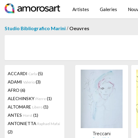
Artistes
Galeries
Nouv
/
Studio Bibliografico Marini
Oeuvres
ACCARDI
(5)
Carla
ADAMI
(3)
Valerio
AFRO
(6)
ALECHINSKY
(1)
Pierre
ALTOMARE
(1)
Libero
ANTES
(1)
Horst
ANTONIETTA
Raphael Mafai
(2)
Treccani