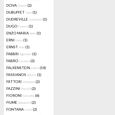
DOVA
(2)
Gianni
DUBUFFET
(1)
Jean
DUDREVILLE
(1)
Leonardo
DUGO
(1)
Franco
ENZO MARIA
(1)
Salvi
ERNI
(1)
Hans
ERNST
(1)
Max
FABBRI
(1)
Agenore
FABRO
(2)
Luciano
FALKENSTEIN
(14)
Claire
FASSIANOS
(1)
Alecos
FATTORI
(2)
Giovanni
FAZZINI
(2)
Pericle
FIORONI
(6)
Giosetta
FIUME
(2)
Salvatore
FONTANA
(2)
Lucio