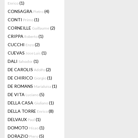
(1)
Enrico
CONSAGRA
(4)
Pietro
CONTI
(1)
Primo
CORNEILLE
(2)
Guillaume
CRIPPA
(1)
Roberto
CUCCHI
(2)
Enzo
CUEVAS
(1)
Jose Luis
DALI
(1)
Salvador
DE CAROLIS
(2)
Adolfo
DE CHIRICO
(1)
Giorgio
DE ROMANS
(1)
Marialuisa
DE VITA
(5)
Luciano
DELLA CASA
(1)
Giuliano
DELLA TORRE
(8)
Enrico
DELVAUX
(1)
Paul
DOMOTO
(1)
Hisao
DORAZIO
(5)
Piero