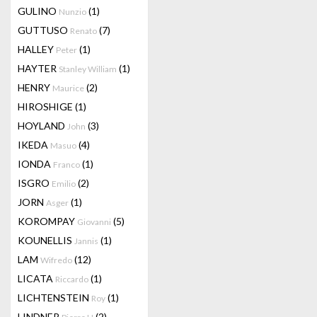
GULINO
(1)
Nunzio
GUTTUSO
(7)
Renato
HALLEY
(1)
Peter
HAYTER
(1)
Stanley William
HENRY
(2)
Maurice
HIROSHIGE
(1)
HOYLAND
(3)
John
IKEDA
(4)
Masuo
IONDA
(1)
Franco
ISGRO
(2)
Emilio
JORN
(1)
Asger
KOROMPAY
(5)
Giovanni
KOUNELLIS
(1)
Jannis
LAM
(12)
Wifredo
LICATA
(1)
Riccardo
LICHTENSTEIN
(1)
Roy
LINDNER
(2)