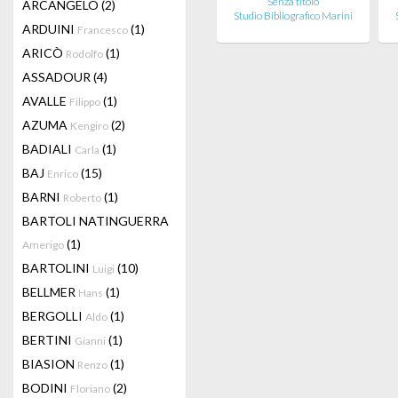
Senza titolo
ARCANGELO
(2)
Studio Bibliografico Marini
ARDUINI
(1)
Francesco
ARICÒ
(1)
Rodolfo
ASSADOUR
(4)
AVALLE
(1)
Filippo
AZUMA
(2)
Kengiro
BADIALI
(1)
Carla
BAJ
(15)
Enrico
BARNI
(1)
Roberto
BARTOLI NATINGUERRA
(1)
Amerigo
BARTOLINI
(10)
Luigi
BELLMER
(1)
Hans
BERGOLLI
(1)
Aldo
BERTINI
(1)
Gianni
BIASION
(1)
Renzo
BODINI
(2)
Floriano