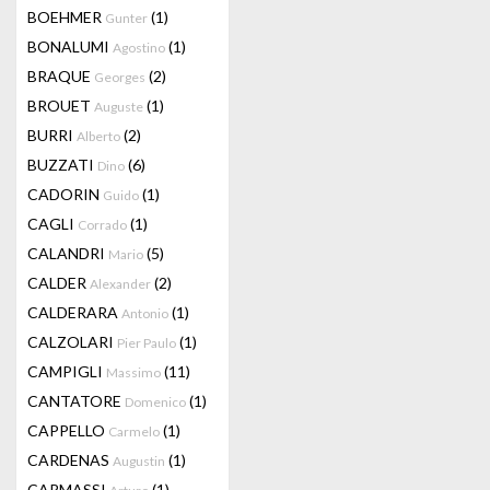
BOEHMER
(1)
Gunter
BONALUMI
(1)
Agostino
BRAQUE
(2)
Georges
BROUET
(1)
Auguste
BURRI
(2)
Alberto
BUZZATI
(6)
Dino
CADORIN
(1)
Guido
CAGLI
(1)
Corrado
CALANDRI
(5)
Mario
CALDER
(2)
Alexander
CALDERARA
(1)
Antonio
CALZOLARI
(1)
Pier Paulo
CAMPIGLI
(11)
Massimo
CANTATORE
(1)
Domenico
CAPPELLO
(1)
Carmelo
CARDENAS
(1)
Augustin
CARMASSI
(1)