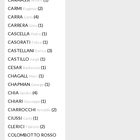
Arturo
CARMI
(2)
Eugenio
CARRA
(4)
Carlo
CARRERA
(1)
Gino
CASCELLA
(1)
Pietro
CASORATI
(1)
Felice
CASTELLANI
(3)
Enrico
CASTILLO
(1)
Jorge
CESAR
(1)
Baldaccini
CHAGALL
(1)
Marc
CHAPMAN
(1)
George
CHIA
(4)
Sandro
CHIARI
(1)
Giuseppe
CIARROCCHI
(2)
Arnoldo
CIUSSI
(1)
Carlo
CLERICI
(2)
Fabrizio
COLOMBOTTO ROSSO