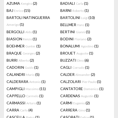
AZUMA
(2)
BADIALI
(1)
Kengiro
Carla
BAJ
(15)
BARNI
(1)
Enrico
Roberto
BARTOLI NATINGUERRA
BARTOLINI
(10)
Luigi
(1)
BELLMER
(1)
Amerigo
Hans
BERGOLLI
(1)
BERTINI
(1)
Aldo
Gianni
BIASION
(1)
BODINI
(2)
Renzo
Floriano
BOEHMER
(1)
BONALUMI
(1)
Gunter
Agostino
BRAQUE
(2)
BROUET
(1)
Georges
Auguste
BURRI
(2)
BUZZATI
(6)
Alberto
Dino
CADORIN
(1)
CAGLI
(1)
Guido
Corrado
CALANDRI
(5)
CALDER
(2)
Mario
Alexander
CALDERARA
(1)
CALZOLARI
(1)
Antonio
Pier Paulo
CAMPIGLI
(11)
CANTATORE
(1)
Massimo
Domenico
CAPPELLO
(1)
CARDENAS
(1)
Carmelo
Augustin
CARMASSI
(1)
CARMI
(2)
Arturo
Eugenio
CARRA
(4)
CARRERA
(1)
Carlo
Gino
CASCELLA
(1)
CASORATI
(1)
Pietro
Felice