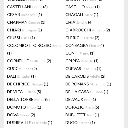
CASTELLANI
(3)
CASTILLO
(1)
Enrico
Jorge
CESAR
(1)
CHAGALL
(1)
Baldaccini
Marc
CHAPMAN
(1)
CHIA
(4)
George
Sandro
CHIARI
(1)
CIARROCCHI
(2)
Giuseppe
Arnoldo
CIUSSI
(1)
CLERICI
(2)
Carlo
Fabrizio
COLOMBOTTO ROSSO
CONSAGRA
(4)
Enrico
Pietro
(1)
CONTI
(1)
Primo
CORNEILLE
(2)
CRIPPA
(1)
Guillaume
Roberto
CUCCHI
(2)
CUEVAS
(1)
Enzo
Jose Luis
DALI
(1)
DE CAROLIS
(2)
Salvador
Adolfo
DE CHIRICO
(1)
DE ROMANS
(1)
Giorgio
Marialuisa
DE VITA
(5)
DELLA CASA
(1)
Luciano
Giuliano
DELLA TORRE
(8)
DELVAUX
(1)
Enrico
Paul
DOMOTO
(1)
DORAZIO
(5)
Hisao
Piero
DOVA
(2)
DUBUFFET
(1)
Gianni
Jean
DUDREVILLE
(1)
DUGO
(1)
Leonardo
Franco