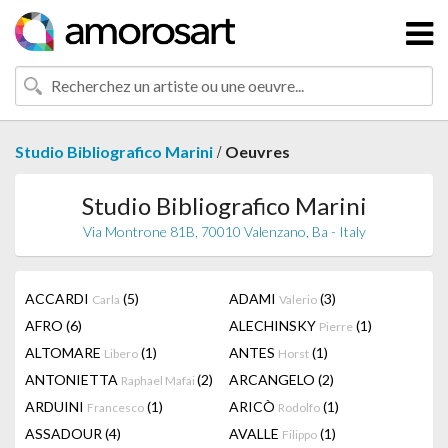
/
Studio Bibliografico Marini
Oeuvres
Studio Bibliografico Marini
Via Montrone 81B, 70010 Valenzano, Ba - Italy
ACCARDI
(5)
ADAMI
(3)
Carla
Valerio
AFRO
(6)
ALECHINSKY
(1)
Pierre
ALTOMARE
(1)
ANTES
(1)
Libero
Horst
ANTONIETTA
(2)
ARCANGELO
(2)
Raphael Mafai
ARDUINI
(1)
ARICÒ
(1)
Francesco
Rodolfo
ASSADOUR
(4)
AVALLE
(1)
Filippo