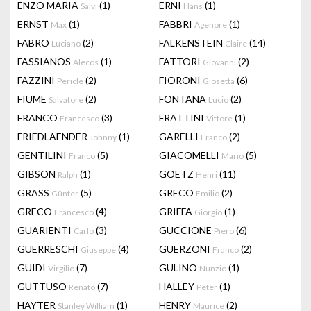
ENZO MARIA
(1)
ERNI
(1)
Salvi
Hans
ERNST
(1)
FABBRI
(1)
Max
Agenore
FABRO
(2)
FALKENSTEIN
(14)
Luciano
Claire
FASSIANOS
(1)
FATTORI
(2)
Alecos
Giovanni
FAZZINI
(2)
FIORONI
(6)
Pericle
Giosetta
FIUME
(2)
FONTANA
(2)
Salvatore
Lucio
FRANCO
(3)
FRATTINI
(1)
Francesco
Vittore
FRIEDLAENDER
(1)
GARELLI
(2)
Johnny
Franco
GENTILINI
(5)
GIACOMELLI
(5)
Franco
Mario
GIBSON
(1)
GOETZ
(11)
Ralph
Henri
GRASS
(5)
GRECO
(2)
Günter
Emilio
GRECO
(4)
GRIFFA
(1)
Francesco
Giorgio
GUARIENTI
(3)
GUCCIONE
(6)
Carlo
Piero
GUERRESCHI
(4)
GUERZONI
(2)
Giuseppe
Franco
GUIDI
(7)
GULINO
(1)
Virgilio
Nunzio
GUTTUSO
(7)
HALLEY
(1)
Renato
Peter
HAYTER
(1)
HENRY
(2)
Stanley William
Maurice