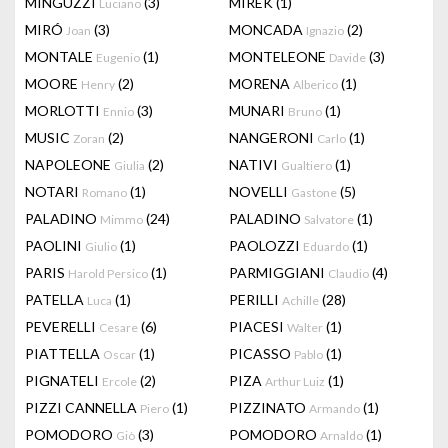
MINGUZZI
(3)
MIREK
(1)
Luciano
MIRÓ
(3)
MONCADA
(2)
Joan
Ignazio
MONTALE
(1)
MONTELEONE
(3)
Eugenio
Davide
MOORE
(2)
MORENA
(1)
Henry
Alberico
MORLOTTI
(3)
MUNARI
(1)
Ennio
Bruno
MUSIC
(2)
NANGERONI
(1)
Zoran
Carlo
NAPOLEONE
(2)
NATIVI
(1)
Giulia
Gualtiero
NOTARI
(1)
NOVELLI
(5)
Romano
Gastone
PALADINO
(24)
PALADINO
(1)
Mimmo
Salvatore
PAOLINI
(1)
PAOLOZZI
(1)
Giulio
Eduardo
PARIS
(1)
PARMIGGIANI
(4)
Harold Persico
Claudio
PATELLA
(1)
PERILLI
(28)
Luca
Achille
PEVERELLI
(6)
PIACESI
(1)
Cesare
Walter
PIATTELLA
(1)
PICASSO
(1)
Oscar
Pablo
PIGNATELI
(2)
PIZA
(1)
Ercole
Arthur Luiz
PIZZI CANNELLA
(1)
PIZZINATO
(1)
Piero
Armando
POMODORO
(3)
POMODORO
(1)
Giò
Arnaldo