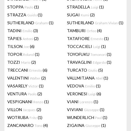
STOPPA
(1)
STRADELLA
(1)
Paulo
Luigi
STRAZZA
(1)
SUGAI
(2)
Guido
Kumi
SUTHERLAND
(1)
SUTHERLAND
(1)
Graham
Graham Vivian
TADINI
(3)
TAMBURI
(4)
Emilio
Orfeo
TÀPIES
(2)
TATAFIORE
(1)
Antoni
Ernesto
TILSON
(6)
TOCCACIELI
(1)
Joe
Luigi
TOPOR
(1)
TOYOFUKU
(1)
Roland
Tomonori
TOZZI
(2)
TRAVAGLINI
(1)
Mario
Edgardo
TRECCANI
(6)
TURCATO
(5)
Ernesto
Giulio
VALENTINI
(2)
VALLMITJANA
(1)
Walter
Abel
VASARELY
(1)
VEDOVA
(1)
Victor
Emilio
VENTURA
(2)
VERONESI
(6)
Paolo
Luigi
VESPIGNANI
(1)
VIANI
(1)
Renzo
Lorenzo
VILLON
(2)
VIVIANI
(1)
Jacques
Giuseppe
WOTRUBA
(1)
WUNDERLICH
(1)
Fritz
Paul
ZANCANARO
(4)
ZIGAINA
(1)
Tono
Giuseppe