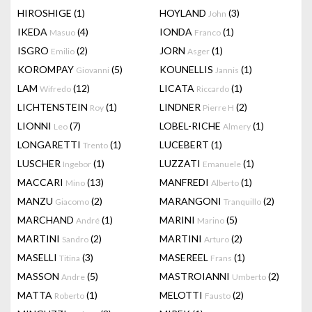
HIROSHIGE
(1)
HOYLAND
(3)
John
IKEDA
(4)
IONDA
(1)
Masuo
Franco
ISGRO
(2)
JORN
(1)
Emilio
Asger
KOROMPAY
(5)
KOUNELLIS
(1)
Giovanni
Jannis
LAM
(12)
LICATA
(1)
Wifredo
Riccardo
LICHTENSTEIN
(1)
LINDNER
(2)
Roy
Pierre H
LIONNI
(7)
LOBEL-RICHE
(1)
Leo
Almery
LONGARETTI
(1)
LUCEBERT
(1)
Trento
LUSCHER
(1)
LUZZATI
(1)
Ingebor
Emanuele
MACCARI
(13)
MANFREDI
(1)
Mino
Alberto
MANZU
(2)
MARANGONI
(2)
Giacomo
Tranquillo
MARCHAND
(1)
MARINI
(5)
André
Marino
MARTINI
(2)
MARTINI
(2)
Sandro
Arturo
MASELLI
(3)
MASEREEL
(1)
Titina
Frans
MASSON
(5)
MASTROIANNI
(2)
Andre
Umberto
MATTA
(1)
MELOTTI
(2)
Roberto
Fausto