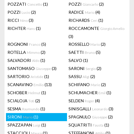
POZZATI
(1)
POZZI
(2)
Concetto
Giancarlo
POZZI
(2)
RADICE
(4)
Lucio
Mario
RICCI
(3)
RICHARDS
(1)
Nino
Ceri
RICHTER
(1)
ROCCAMONTE
Hans
Giorgio Amelio
(3)
ROGNONI
(5)
ROSSELLO
(2)
Franco
Mario
ROTELLA
(2)
SAETTI
(5)
Mimmo
Bruno
SALVADORI
(1)
SALVO
(1)
Aldo
SANTOMASO
(3)
SARONI
(2)
Giuseppe
Sergio
SARTORIO
(1)
SASSU
(2)
Aristide
Aligi
SCANAVINO
(13)
SCHIFANO
(2)
Emilio
Mario
SCHOBER
(1)
SCHUMACHER
(1)
Helmut
Emil
SCIALOJA
(2)
SELDEN
(4)
Toti
Roger
SESMA
(1)
SINISGALLI
(3)
Raymundo
Leonardo
SIRONI
(1)
SPAGNULO
(2)
Mario
Giuseppe
SPAZZAPAN
(1)
SQUATRITI
(1)
Luigi
Fausta
STACCIOLI
(1)
STEFFANONI
(1)
Mauro
Attilio