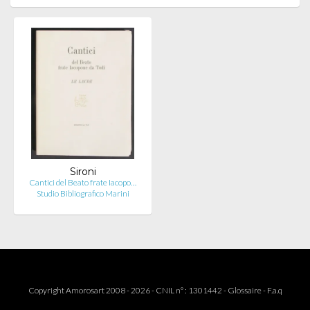
Sironi
Cantici del Beato frate Iacopo…
Studio Bibliografico Marini
Copyright Amorosart 2008 - 2026 - CNIL n° : 1301442 -
Glossaire
-
F.a.q