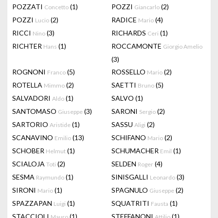
POZZATI
(1)
POZZI
(2)
Concetto
Giancarlo
POZZI
(2)
RADICE
(4)
Lucio
Mario
RICCI
(3)
RICHARDS
(1)
Nino
Ceri
RICHTER
(1)
ROCCAMONTE
Hans
Giorgio Amelio
(3)
ROGNONI
(5)
ROSSELLO
(2)
Franco
Mario
ROTELLA
(2)
SAETTI
(5)
Mimmo
Bruno
SALVADORI
(1)
SALVO
(1)
Aldo
SANTOMASO
(3)
SARONI
(2)
Giuseppe
Sergio
SARTORIO
(1)
SASSU
(2)
Aristide
Aligi
SCANAVINO
(13)
SCHIFANO
(2)
Emilio
Mario
SCHOBER
(1)
SCHUMACHER
(1)
Helmut
Emil
SCIALOJA
(2)
SELDEN
(4)
Toti
Roger
SESMA
(1)
SINISGALLI
(3)
Raymundo
Leonardo
SIRONI
(1)
SPAGNULO
(2)
Mario
Giuseppe
SPAZZAPAN
(1)
SQUATRITI
(1)
Luigi
Fausta
STACCIOLI
(1)
STEFFANONI
(1)
Mauro
Attilio