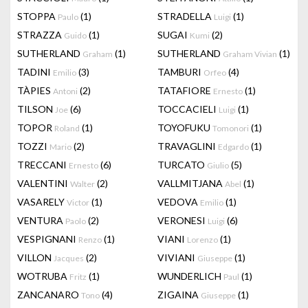
STOPPA
(1)
STRADELLA
(1)
Paulo
Luigi
STRAZZA
(1)
SUGAI
(2)
Guido
Kumi
SUTHERLAND
(1)
SUTHERLAND
(1)
Graham
Graham Vivian
TADINI
(3)
TAMBURI
(4)
Emilio
Orfeo
TÀPIES
(2)
TATAFIORE
(1)
Antoni
Ernesto
TILSON
(6)
TOCCACIELI
(1)
Joe
Luigi
TOPOR
(1)
TOYOFUKU
(1)
Roland
Tomonori
TOZZI
(2)
TRAVAGLINI
(1)
Mario
Edgardo
TRECCANI
(6)
TURCATO
(5)
Ernesto
Giulio
VALENTINI
(2)
VALLMITJANA
(1)
Walter
Abel
VASARELY
(1)
VEDOVA
(1)
Victor
Emilio
VENTURA
(2)
VERONESI
(6)
Paolo
Luigi
VESPIGNANI
(1)
VIANI
(1)
Renzo
Lorenzo
VILLON
(2)
VIVIANI
(1)
Jacques
Giuseppe
WOTRUBA
(1)
WUNDERLICH
(1)
Fritz
Paul
ZANCANARO
(4)
ZIGAINA
(1)
Tono
Giuseppe