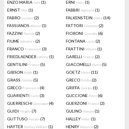
ENZO MARIA
(1)
ERNI
(1)
Salvi
Hans
ERNST
(1)
FABBRI
(1)
Max
Agenore
FABRO
(2)
FALKENSTEIN
(14)
Luciano
Claire
FASSIANOS
(1)
FATTORI
(2)
Alecos
Giovanni
FAZZINI
(2)
FIORONI
(6)
Pericle
Giosetta
FIUME
(2)
FONTANA
(2)
Salvatore
Lucio
FRANCO
(3)
FRATTINI
(1)
Francesco
Vittore
FRIEDLAENDER
(1)
GARELLI
(2)
Johnny
Franco
GENTILINI
(5)
GIACOMELLI
(5)
Franco
Mario
GIBSON
(1)
GOETZ
(11)
Ralph
Henri
GRASS
(5)
GRECO
(2)
Günter
Emilio
GRECO
(4)
GRIFFA
(1)
Francesco
Giorgio
GUARIENTI
(3)
GUCCIONE
(6)
Carlo
Piero
GUERRESCHI
(4)
GUERZONI
(2)
Giuseppe
Franco
GUIDI
(7)
GULINO
(1)
Virgilio
Nunzio
GUTTUSO
(7)
HALLEY
(1)
Renato
Peter
HAYTER
(1)
HENRY
(2)
Stanley William
Maurice