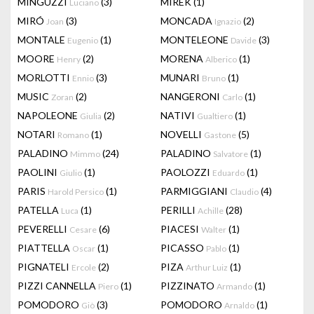
MINGUZZI
(3)
MIREK
(1)
Luciano
MIRÓ
(3)
MONCADA
(2)
Joan
Ignazio
MONTALE
(1)
MONTELEONE
(3)
Eugenio
Davide
MOORE
(2)
MORENA
(1)
Henry
Alberico
MORLOTTI
(3)
MUNARI
(1)
Ennio
Bruno
MUSIC
(2)
NANGERONI
(1)
Zoran
Carlo
NAPOLEONE
(2)
NATIVI
(1)
Giulia
Gualtiero
NOTARI
(1)
NOVELLI
(5)
Romano
Gastone
PALADINO
(24)
PALADINO
(1)
Mimmo
Salvatore
PAOLINI
(1)
PAOLOZZI
(1)
Giulio
Eduardo
PARIS
(1)
PARMIGGIANI
(4)
Harold Persico
Claudio
PATELLA
(1)
PERILLI
(28)
Luca
Achille
PEVERELLI
(6)
PIACESI
(1)
Cesare
Walter
PIATTELLA
(1)
PICASSO
(1)
Oscar
Pablo
PIGNATELI
(2)
PIZA
(1)
Ercole
Arthur Luiz
PIZZI CANNELLA
(1)
PIZZINATO
(1)
Piero
Armando
POMODORO
(3)
POMODORO
(1)
Giò
Arnaldo