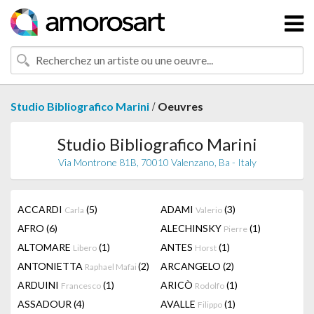
/
Studio Bibliografico Marini
Oeuvres
Studio Bibliografico Marini
Via Montrone 81B, 70010 Valenzano, Ba - Italy
ACCARDI
(5)
ADAMI
(3)
Carla
Valerio
AFRO
(6)
ALECHINSKY
(1)
Pierre
ALTOMARE
(1)
ANTES
(1)
Libero
Horst
ANTONIETTA
(2)
ARCANGELO
(2)
Raphael Mafai
ARDUINI
(1)
ARICÒ
(1)
Francesco
Rodolfo
ASSADOUR
(4)
AVALLE
(1)
Filippo