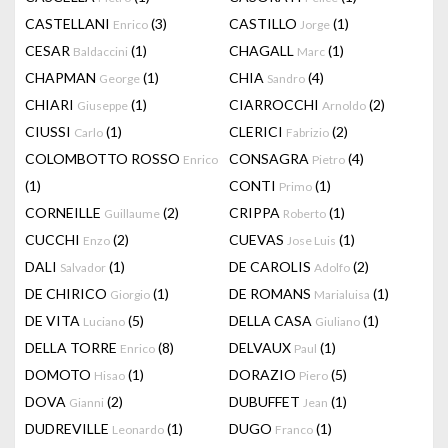
CASTELLANI
(3)
CASTILLO
(1)
Enrico
Jorge
CESAR
(1)
CHAGALL
(1)
Baldaccini
Marc
CHAPMAN
(1)
CHIA
(4)
George
Sandro
CHIARI
(1)
CIARROCCHI
(2)
Giuseppe
Arnoldo
CIUSSI
(1)
CLERICI
(2)
Carlo
Fabrizio
COLOMBOTTO ROSSO
CONSAGRA
(4)
Enrico
Pietro
(1)
CONTI
(1)
Primo
CORNEILLE
(2)
CRIPPA
(1)
Guillaume
Roberto
CUCCHI
(2)
CUEVAS
(1)
Enzo
Jose Luis
DALI
(1)
DE CAROLIS
(2)
Salvador
Adolfo
DE CHIRICO
(1)
DE ROMANS
(1)
Giorgio
Marialuisa
DE VITA
(5)
DELLA CASA
(1)
Luciano
Giuliano
DELLA TORRE
(8)
DELVAUX
(1)
Enrico
Paul
DOMOTO
(1)
DORAZIO
(5)
Hisao
Piero
DOVA
(2)
DUBUFFET
(1)
Gianni
Jean
DUDREVILLE
(1)
DUGO
(1)
Leonardo
Franco