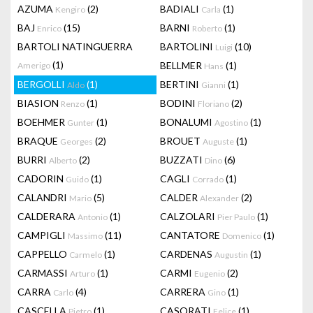
AZUMA
(2)
BADIALI
(1)
Kengiro
Carla
BAJ
(15)
BARNI
(1)
Enrico
Roberto
BARTOLI NATINGUERRA
BARTOLINI
(10)
Luigi
(1)
BELLMER
(1)
Amerigo
Hans
BERGOLLI
(1)
BERTINI
(1)
Aldo
Gianni
BIASION
(1)
BODINI
(2)
Renzo
Floriano
BOEHMER
(1)
BONALUMI
(1)
Gunter
Agostino
BRAQUE
(2)
BROUET
(1)
Georges
Auguste
BURRI
(2)
BUZZATI
(6)
Alberto
Dino
CADORIN
(1)
CAGLI
(1)
Guido
Corrado
CALANDRI
(5)
CALDER
(2)
Mario
Alexander
CALDERARA
(1)
CALZOLARI
(1)
Antonio
Pier Paulo
CAMPIGLI
(11)
CANTATORE
(1)
Massimo
Domenico
CAPPELLO
(1)
CARDENAS
(1)
Carmelo
Augustin
CARMASSI
(1)
CARMI
(2)
Arturo
Eugenio
CARRA
(4)
CARRERA
(1)
Carlo
Gino
CASCELLA
(1)
CASORATI
(1)
Pietro
Felice