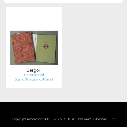
Bergolli
Underground
Studio Bibliografico Marini
Copyright Amorosart 2008 - 2026 - CNIL n° : 1301442 -
Glossaire
-
F.a.q