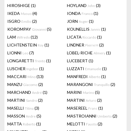
HIROSHIGE
(1)
HOYLAND
(3)
John
IKEDA
(4)
IONDA
(1)
Masuo
Franco
ISGRO
(2)
JORN
(1)
Emilio
Asger
KOROMPAY
(5)
KOUNELLIS
(1)
Giovanni
Jannis
LAM
(12)
LICATA
(1)
Wifredo
Riccardo
LICHTENSTEIN
(1)
LINDNER
(2)
Roy
Pierre H
LIONNI
(7)
LOBEL-RICHE
(1)
Leo
Almery
LONGARETTI
(1)
LUCEBERT
(1)
Trento
LUSCHER
(1)
LUZZATI
(1)
Ingebor
Emanuele
MACCARI
(13)
MANFREDI
(1)
Mino
Alberto
MANZU
(2)
MARANGONI
(2)
Giacomo
Tranquillo
MARCHAND
(1)
MARINI
(5)
André
Marino
MARTINI
(2)
MARTINI
(2)
Sandro
Arturo
MASELLI
(3)
MASEREEL
(1)
Titina
Frans
MASSON
(5)
MASTROIANNI
(2)
Andre
Umberto
MATTA
(1)
MELOTTI
(2)
Roberto
Fausto