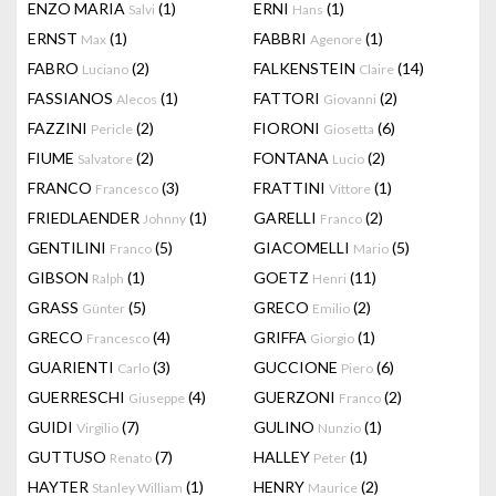
ENZO MARIA
(1)
ERNI
(1)
Salvi
Hans
ERNST
(1)
FABBRI
(1)
Max
Agenore
FABRO
(2)
FALKENSTEIN
(14)
Luciano
Claire
FASSIANOS
(1)
FATTORI
(2)
Alecos
Giovanni
FAZZINI
(2)
FIORONI
(6)
Pericle
Giosetta
FIUME
(2)
FONTANA
(2)
Salvatore
Lucio
FRANCO
(3)
FRATTINI
(1)
Francesco
Vittore
FRIEDLAENDER
(1)
GARELLI
(2)
Johnny
Franco
GENTILINI
(5)
GIACOMELLI
(5)
Franco
Mario
GIBSON
(1)
GOETZ
(11)
Ralph
Henri
GRASS
(5)
GRECO
(2)
Günter
Emilio
GRECO
(4)
GRIFFA
(1)
Francesco
Giorgio
GUARIENTI
(3)
GUCCIONE
(6)
Carlo
Piero
GUERRESCHI
(4)
GUERZONI
(2)
Giuseppe
Franco
GUIDI
(7)
GULINO
(1)
Virgilio
Nunzio
GUTTUSO
(7)
HALLEY
(1)
Renato
Peter
HAYTER
(1)
HENRY
(2)
Stanley William
Maurice