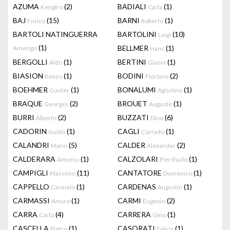
AZUMA
(2)
BADIALI
(1)
Kengiro
Carla
BAJ
(15)
BARNI
(1)
Enrico
Roberto
BARTOLI NATINGUERRA
BARTOLINI
(10)
Luigi
(1)
BELLMER
(1)
Amerigo
Hans
BERGOLLI
(1)
BERTINI
(1)
Aldo
Gianni
BIASION
(1)
BODINI
(2)
Renzo
Floriano
BOEHMER
(1)
BONALUMI
(1)
Gunter
Agostino
BRAQUE
(2)
BROUET
(1)
Georges
Auguste
BURRI
(2)
BUZZATI
(6)
Alberto
Dino
CADORIN
(1)
CAGLI
(1)
Guido
Corrado
CALANDRI
(5)
CALDER
(2)
Mario
Alexander
CALDERARA
(1)
CALZOLARI
(1)
Antonio
Pier Paulo
CAMPIGLI
(11)
CANTATORE
(1)
Massimo
Domenico
CAPPELLO
(1)
CARDENAS
(1)
Carmelo
Augustin
CARMASSI
(1)
CARMI
(2)
Arturo
Eugenio
CARRA
(4)
CARRERA
(1)
Carlo
Gino
CASCELLA
(1)
CASORATI
(1)
Pietro
Felice