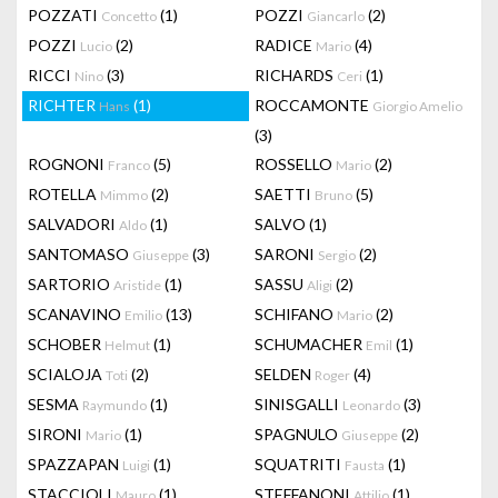
POZZATI
(1)
POZZI
(2)
Concetto
Giancarlo
POZZI
(2)
RADICE
(4)
Lucio
Mario
RICCI
(3)
RICHARDS
(1)
Nino
Ceri
RICHTER
(1)
ROCCAMONTE
Hans
Giorgio Amelio
(3)
ROGNONI
(5)
ROSSELLO
(2)
Franco
Mario
ROTELLA
(2)
SAETTI
(5)
Mimmo
Bruno
SALVADORI
(1)
SALVO
(1)
Aldo
SANTOMASO
(3)
SARONI
(2)
Giuseppe
Sergio
SARTORIO
(1)
SASSU
(2)
Aristide
Aligi
SCANAVINO
(13)
SCHIFANO
(2)
Emilio
Mario
SCHOBER
(1)
SCHUMACHER
(1)
Helmut
Emil
SCIALOJA
(2)
SELDEN
(4)
Toti
Roger
SESMA
(1)
SINISGALLI
(3)
Raymundo
Leonardo
SIRONI
(1)
SPAGNULO
(2)
Mario
Giuseppe
SPAZZAPAN
(1)
SQUATRITI
(1)
Luigi
Fausta
STACCIOLI
(1)
STEFFANONI
(1)
Mauro
Attilio