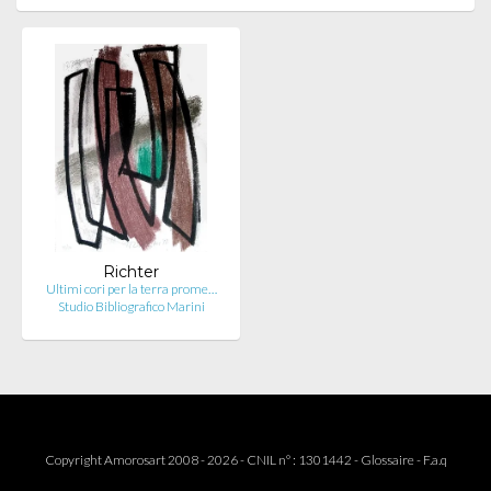
Richter
Ultimi cori per la terra prome…
Studio Bibliografico Marini
Copyright Amorosart 2008 - 2026 - CNIL n° : 1301442 -
Glossaire
-
F.a.q