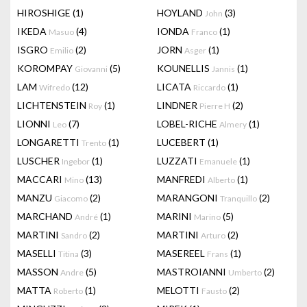
HIROSHIGE
(1)
HOYLAND
(3)
John
IKEDA
(4)
IONDA
(1)
Masuo
Franco
ISGRO
(2)
JORN
(1)
Emilio
Asger
KOROMPAY
(5)
KOUNELLIS
(1)
Giovanni
Jannis
LAM
(12)
LICATA
(1)
Wifredo
Riccardo
LICHTENSTEIN
(1)
LINDNER
(2)
Roy
Pierre H
LIONNI
(7)
LOBEL-RICHE
(1)
Leo
Almery
LONGARETTI
(1)
LUCEBERT
(1)
Trento
LUSCHER
(1)
LUZZATI
(1)
Ingebor
Emanuele
MACCARI
(13)
MANFREDI
(1)
Mino
Alberto
MANZU
(2)
MARANGONI
(2)
Giacomo
Tranquillo
MARCHAND
(1)
MARINI
(5)
André
Marino
MARTINI
(2)
MARTINI
(2)
Sandro
Arturo
MASELLI
(3)
MASEREEL
(1)
Titina
Frans
MASSON
(5)
MASTROIANNI
(2)
Andre
Umberto
MATTA
(1)
MELOTTI
(2)
Roberto
Fausto