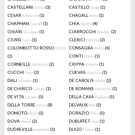
CASTELLANI
(3)
CASTILLO
(1)
Enrico
Jorge
CESAR
(1)
CHAGALL
(1)
Baldaccini
Marc
CHAPMAN
(1)
CHIA
(4)
George
Sandro
CHIARI
(1)
CIARROCCHI
(2)
Giuseppe
Arnoldo
CIUSSI
(1)
CLERICI
(2)
Carlo
Fabrizio
COLOMBOTTO ROSSO
CONSAGRA
(4)
Enrico
Pietro
(1)
CONTI
(1)
Primo
CORNEILLE
(2)
CRIPPA
(1)
Guillaume
Roberto
CUCCHI
(2)
CUEVAS
(1)
Enzo
Jose Luis
DALI
(1)
DE CAROLIS
(2)
Salvador
Adolfo
DE CHIRICO
(1)
DE ROMANS
(1)
Giorgio
Marialuisa
DE VITA
(5)
DELLA CASA
(1)
Luciano
Giuliano
DELLA TORRE
(8)
DELVAUX
(1)
Enrico
Paul
DOMOTO
(1)
DORAZIO
(5)
Hisao
Piero
DOVA
(2)
DUBUFFET
(1)
Gianni
Jean
DUDREVILLE
(1)
DUGO
(1)
Leonardo
Franco