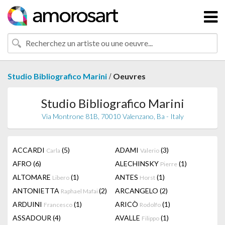
/
Studio Bibliografico Marini
Oeuvres
Studio Bibliografico Marini
Via Montrone 81B, 70010 Valenzano, Ba - Italy
ACCARDI
(5)
ADAMI
(3)
Carla
Valerio
AFRO
(6)
ALECHINSKY
(1)
Pierre
ALTOMARE
(1)
ANTES
(1)
Libero
Horst
ANTONIETTA
(2)
ARCANGELO
(2)
Raphael Mafai
ARDUINI
(1)
ARICÒ
(1)
Francesco
Rodolfo
ASSADOUR
(4)
AVALLE
(1)
Filippo