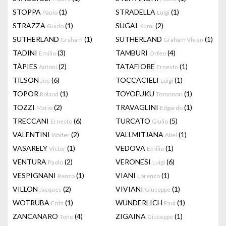
STOPPA
(1)
STRADELLA
(1)
Paulo
Luigi
STRAZZA
(1)
SUGAI
(2)
Guido
Kumi
SUTHERLAND
(1)
SUTHERLAND
(1)
Graham
Graham Vivian
TADINI
(3)
TAMBURI
(4)
Emilio
Orfeo
TÀPIES
(2)
TATAFIORE
(1)
Antoni
Ernesto
TILSON
(6)
TOCCACIELI
(1)
Joe
Luigi
TOPOR
(1)
TOYOFUKU
(1)
Roland
Tomonori
TOZZI
(2)
TRAVAGLINI
(1)
Mario
Edgardo
TRECCANI
(6)
TURCATO
(5)
Ernesto
Giulio
VALENTINI
(2)
VALLMITJANA
(1)
Walter
Abel
VASARELY
(1)
VEDOVA
(1)
Victor
Emilio
VENTURA
(2)
VERONESI
(6)
Paolo
Luigi
VESPIGNANI
(1)
VIANI
(1)
Renzo
Lorenzo
VILLON
(2)
VIVIANI
(1)
Jacques
Giuseppe
WOTRUBA
(1)
WUNDERLICH
(1)
Fritz
Paul
ZANCANARO
(4)
ZIGAINA
(1)
Tono
Giuseppe