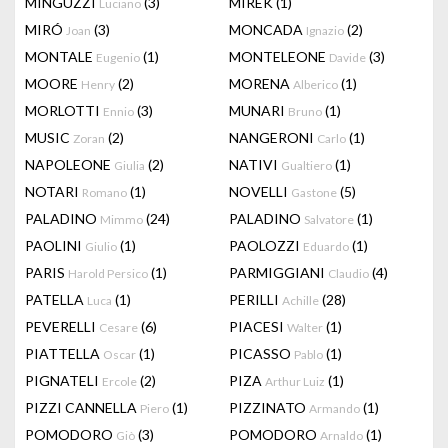
MINGUZZI
(3)
MIREK
(1)
Luciano
MIRÓ
(3)
MONCADA
(2)
Joan
Ignazio
MONTALE
(1)
MONTELEONE
(3)
Eugenio
Davide
MOORE
(2)
MORENA
(1)
Henry
Alberico
MORLOTTI
(3)
MUNARI
(1)
Ennio
Bruno
MUSIC
(2)
NANGERONI
(1)
Zoran
Carlo
NAPOLEONE
(2)
NATIVI
(1)
Giulia
Gualtiero
NOTARI
(1)
NOVELLI
(5)
Romano
Gastone
PALADINO
(24)
PALADINO
(1)
Mimmo
Salvatore
PAOLINI
(1)
PAOLOZZI
(1)
Giulio
Eduardo
PARIS
(1)
PARMIGGIANI
(4)
Harold Persico
Claudio
PATELLA
(1)
PERILLI
(28)
Luca
Achille
PEVERELLI
(6)
PIACESI
(1)
Cesare
Walter
PIATTELLA
(1)
PICASSO
(1)
Oscar
Pablo
PIGNATELI
(2)
PIZA
(1)
Ercole
Arthur Luiz
PIZZI CANNELLA
(1)
PIZZINATO
(1)
Piero
Armando
POMODORO
(3)
POMODORO
(1)
Giò
Arnaldo