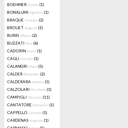
BOEHMER
(1)
Gunter
BONALUMI
(1)
Agostino
BRAQUE
(2)
Georges
BROUET
(1)
Auguste
BURRI
(2)
Alberto
BUZZATI
(6)
Dino
CADORIN
(1)
Guido
CAGLI
(1)
Corrado
CALANDRI
(5)
Mario
CALDER
(2)
Alexander
CALDERARA
(1)
Antonio
CALZOLARI
(1)
Pier Paulo
CAMPIGLI
(11)
Massimo
CANTATORE
(1)
Domenico
CAPPELLO
(1)
Carmelo
CARDENAS
(1)
Augustin
CARMASSI
(1)