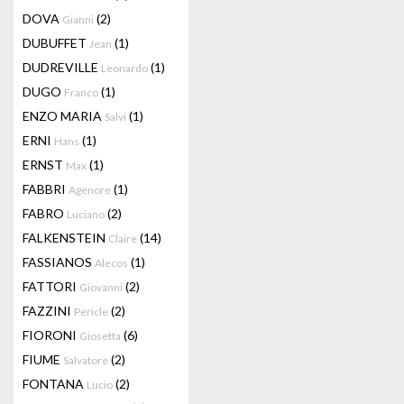
DOVA
(2)
Gianni
DUBUFFET
(1)
Jean
DUDREVILLE
(1)
Leonardo
DUGO
(1)
Franco
ENZO MARIA
(1)
Salvi
ERNI
(1)
Hans
ERNST
(1)
Max
FABBRI
(1)
Agenore
FABRO
(2)
Luciano
FALKENSTEIN
(14)
Claire
FASSIANOS
(1)
Alecos
FATTORI
(2)
Giovanni
FAZZINI
(2)
Pericle
FIORONI
(6)
Giosetta
FIUME
(2)
Salvatore
FONTANA
(2)
Lucio