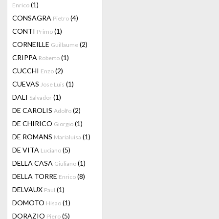
(1)
Enrico
CONSAGRA
(4)
Pietro
CONTI
(1)
Primo
CORNEILLE
(2)
Guillaume
CRIPPA
(1)
Roberto
CUCCHI
(2)
Enzo
CUEVAS
(1)
Jose Luis
DALI
(1)
Salvador
DE CAROLIS
(2)
Adolfo
DE CHIRICO
(1)
Giorgio
DE ROMANS
(1)
Marialuisa
DE VITA
(5)
Luciano
DELLA CASA
(1)
Giuliano
DELLA TORRE
(8)
Enrico
DELVAUX
(1)
Paul
DOMOTO
(1)
Hisao
DORAZIO
(5)
Piero