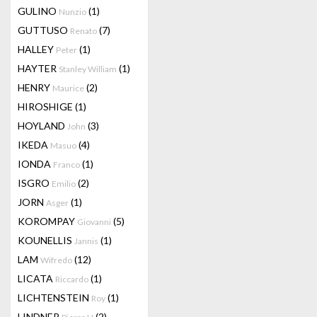
GULINO
(1)
Nunzio
GUTTUSO
(7)
Renato
HALLEY
(1)
Peter
HAYTER
(1)
Stanley William
HENRY
(2)
Maurice
HIROSHIGE
(1)
HOYLAND
(3)
John
IKEDA
(4)
Masuo
IONDA
(1)
Franco
ISGRO
(2)
Emilio
JORN
(1)
Asger
KOROMPAY
(5)
Giovanni
KOUNELLIS
(1)
Jannis
LAM
(12)
Wifredo
LICATA
(1)
Riccardo
LICHTENSTEIN
(1)
Roy
LINDNER
(2)