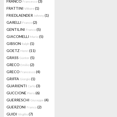
FRANCO
(3)
Francesco
FRATTINI
(1)
Vittore
FRIEDLAENDER
(1)
Johnny
GARELLI
(2)
Franco
GENTILINI
(5)
Franco
GIACOMELLI
(5)
Mario
GIBSON
(1)
Ralph
GOETZ
(11)
Henri
GRASS
(5)
Günter
GRECO
(2)
Emilio
GRECO
(4)
Francesco
GRIFFA
(1)
Giorgio
GUARIENTI
(3)
Carlo
GUCCIONE
(6)
Piero
GUERRESCHI
(4)
Giuseppe
GUERZONI
(2)
Franco
GUIDI
(7)
Virgilio