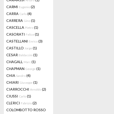
Arturo
CARMI
(2)
Eugenio
CARRA
(4)
Carlo
CARRERA
(1)
Gino
CASCELLA
(1)
Pietro
CASORATI
(1)
Felice
CASTELLANI
(3)
Enrico
CASTILLO
(1)
Jorge
CESAR
(1)
Baldaccini
CHAGALL
(1)
Marc
CHAPMAN
(1)
George
CHIA
(4)
Sandro
CHIARI
(1)
Giuseppe
CIARROCCHI
(2)
Arnoldo
CIUSSI
(1)
Carlo
CLERICI
(2)
Fabrizio
COLOMBOTTO ROSSO