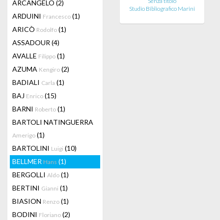
Senza titolo
ARCANGELO
(2)
Studio Bibliografico Marini
ARDUINI
(1)
Francesco
ARICÒ
(1)
Rodolfo
ASSADOUR
(4)
AVALLE
(1)
Filippo
AZUMA
(2)
Kengiro
BADIALI
(1)
Carla
BAJ
(15)
Enrico
BARNI
(1)
Roberto
BARTOLI NATINGUERRA
(1)
Amerigo
BARTOLINI
(10)
Luigi
BELLMER
(1)
Hans
BERGOLLI
(1)
Aldo
BERTINI
(1)
Gianni
BIASION
(1)
Renzo
BODINI
(2)
Floriano