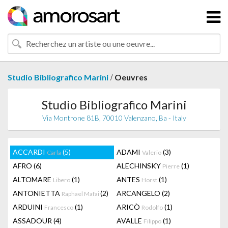
/
Studio Bibliografico Marini
Oeuvres
Studio Bibliografico Marini
Via Montrone 81B, 70010 Valenzano, Ba - Italy
ACCARDI
(5)
ADAMI
(3)
Carla
Valerio
AFRO
(6)
ALECHINSKY
(1)
Pierre
ALTOMARE
(1)
ANTES
(1)
Libero
Horst
ANTONIETTA
(2)
ARCANGELO
(2)
Raphael Mafai
ARDUINI
(1)
ARICÒ
(1)
Francesco
Rodolfo
ASSADOUR
(4)
AVALLE
(1)
Filippo