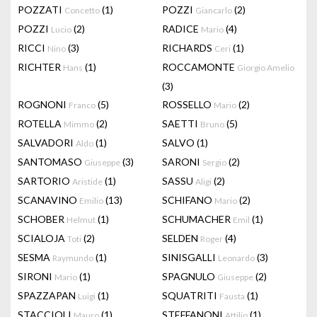
POZZATI
(1)
POZZI
(2)
Concetto
Giancarlo
POZZI
(2)
RADICE
(4)
Lucio
Mario
RICCI
(3)
RICHARDS
(1)
Nino
Ceri
RICHTER
(1)
ROCCAMONTE
Hans
Giorgio Amelio
(3)
ROGNONI
(5)
ROSSELLO
(2)
Franco
Mario
ROTELLA
(2)
SAETTI
(5)
Mimmo
Bruno
SALVADORI
(1)
SALVO
(1)
Aldo
SANTOMASO
(3)
SARONI
(2)
Giuseppe
Sergio
SARTORIO
(1)
SASSU
(2)
Aristide
Aligi
SCANAVINO
(13)
SCHIFANO
(2)
Emilio
Mario
SCHOBER
(1)
SCHUMACHER
(1)
Helmut
Emil
SCIALOJA
(2)
SELDEN
(4)
Toti
Roger
SESMA
(1)
SINISGALLI
(3)
Raymundo
Leonardo
SIRONI
(1)
SPAGNULO
(2)
Mario
Giuseppe
SPAZZAPAN
(1)
SQUATRITI
(1)
Luigi
Fausta
STACCIOLI
(1)
STEFFANONI
(1)
Mauro
Attilio