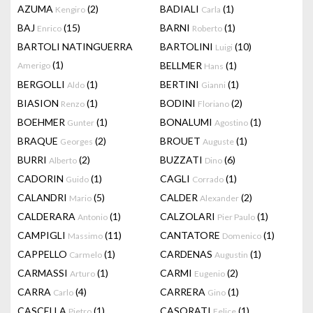
AZUMA
(2)
BADIALI
(1)
Kengiro
Carla
BAJ
(15)
BARNI
(1)
Enrico
Roberto
BARTOLI NATINGUERRA
BARTOLINI
(10)
Luigi
(1)
BELLMER
(1)
Amerigo
Hans
BERGOLLI
(1)
BERTINI
(1)
Aldo
Gianni
BIASION
(1)
BODINI
(2)
Renzo
Floriano
BOEHMER
(1)
BONALUMI
(1)
Gunter
Agostino
BRAQUE
(2)
BROUET
(1)
Georges
Auguste
BURRI
(2)
BUZZATI
(6)
Alberto
Dino
CADORIN
(1)
CAGLI
(1)
Guido
Corrado
CALANDRI
(5)
CALDER
(2)
Mario
Alexander
CALDERARA
(1)
CALZOLARI
(1)
Antonio
Pier Paulo
CAMPIGLI
(11)
CANTATORE
(1)
Massimo
Domenico
CAPPELLO
(1)
CARDENAS
(1)
Carmelo
Augustin
CARMASSI
(1)
CARMI
(2)
Arturo
Eugenio
CARRA
(4)
CARRERA
(1)
Carlo
Gino
CASCELLA
(1)
CASORATI
(1)
Pietro
Felice