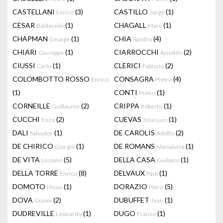
CASTELLANI
(3)
CASTILLO
(1)
Enrico
Jorge
CESAR
(1)
CHAGALL
(1)
Baldaccini
Marc
CHAPMAN
(1)
CHIA
(4)
George
Sandro
CHIARI
(1)
CIARROCCHI
(2)
Giuseppe
Arnoldo
CIUSSI
(1)
CLERICI
(2)
Carlo
Fabrizio
COLOMBOTTO ROSSO
CONSAGRA
(4)
Enrico
Pietro
(1)
CONTI
(1)
Primo
CORNEILLE
(2)
CRIPPA
(1)
Guillaume
Roberto
CUCCHI
(2)
CUEVAS
(1)
Enzo
Jose Luis
DALI
(1)
DE CAROLIS
(2)
Salvador
Adolfo
DE CHIRICO
(1)
DE ROMANS
(1)
Giorgio
Marialuisa
DE VITA
(5)
DELLA CASA
(1)
Luciano
Giuliano
DELLA TORRE
(8)
DELVAUX
(1)
Enrico
Paul
DOMOTO
(1)
DORAZIO
(5)
Hisao
Piero
DOVA
(2)
DUBUFFET
(1)
Gianni
Jean
DUDREVILLE
(1)
DUGO
(1)
Leonardo
Franco