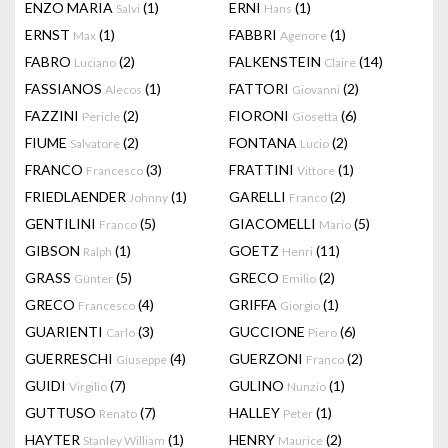
ENZO MARIA
(1)
ERNI
(1)
Salvi
Hans
ERNST
(1)
FABBRI
(1)
Max
Agenore
FABRO
(2)
FALKENSTEIN
(14)
Luciano
Claire
FASSIANOS
(1)
FATTORI
(2)
Alecos
Giovanni
FAZZINI
(2)
FIORONI
(6)
Pericle
Giosetta
FIUME
(2)
FONTANA
(2)
Salvatore
Lucio
FRANCO
(3)
FRATTINI
(1)
Francesco
Vittore
FRIEDLAENDER
(1)
GARELLI
(2)
Johnny
Franco
GENTILINI
(5)
GIACOMELLI
(5)
Franco
Mario
GIBSON
(1)
GOETZ
(11)
Ralph
Henri
GRASS
(5)
GRECO
(2)
Günter
Emilio
GRECO
(4)
GRIFFA
(1)
Francesco
Giorgio
GUARIENTI
(3)
GUCCIONE
(6)
Carlo
Piero
GUERRESCHI
(4)
GUERZONI
(2)
Giuseppe
Franco
GUIDI
(7)
GULINO
(1)
Virgilio
Nunzio
GUTTUSO
(7)
HALLEY
(1)
Renato
Peter
HAYTER
(1)
HENRY
(2)
Stanley William
Maurice