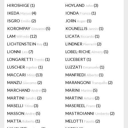
HIROSHIGE
(1)
HOYLAND
(3)
John
IKEDA
(4)
IONDA
(1)
Masuo
Franco
ISGRO
(2)
JORN
(1)
Emilio
Asger
KOROMPAY
(5)
KOUNELLIS
(1)
Giovanni
Jannis
LAM
(12)
LICATA
(1)
Wifredo
Riccardo
LICHTENSTEIN
(1)
LINDNER
(2)
Roy
Pierre H
LIONNI
(7)
LOBEL-RICHE
(1)
Leo
Almery
LONGARETTI
(1)
LUCEBERT
(1)
Trento
LUSCHER
(1)
LUZZATI
(1)
Ingebor
Emanuele
MACCARI
(13)
MANFREDI
(1)
Mino
Alberto
MANZU
(2)
MARANGONI
(2)
Giacomo
Tranquillo
MARCHAND
(1)
MARINI
(5)
André
Marino
MARTINI
(2)
MARTINI
(2)
Sandro
Arturo
MASELLI
(3)
MASEREEL
(1)
Titina
Frans
MASSON
(5)
MASTROIANNI
(2)
Andre
Umberto
MATTA
(1)
MELOTTI
(2)
Roberto
Fausto