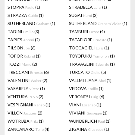
STOPPA
(1)
STRADELLA
(1)
Paulo
Luigi
STRAZZA
(1)
SUGAI
(2)
Guido
Kumi
SUTHERLAND
(1)
SUTHERLAND
(1)
Graham
Graham Vivian
TADINI
(3)
TAMBURI
(4)
Emilio
Orfeo
TÀPIES
(2)
TATAFIORE
(1)
Antoni
Ernesto
TILSON
(6)
TOCCACIELI
(1)
Joe
Luigi
TOPOR
(1)
TOYOFUKU
(1)
Roland
Tomonori
TOZZI
(2)
TRAVAGLINI
(1)
Mario
Edgardo
TRECCANI
(6)
TURCATO
(5)
Ernesto
Giulio
VALENTINI
(2)
VALLMITJANA
(1)
Walter
Abel
VASARELY
(1)
VEDOVA
(1)
Victor
Emilio
VENTURA
(2)
VERONESI
(6)
Paolo
Luigi
VESPIGNANI
(1)
VIANI
(1)
Renzo
Lorenzo
VILLON
(2)
VIVIANI
(1)
Jacques
Giuseppe
WOTRUBA
(1)
WUNDERLICH
(1)
Fritz
Paul
ZANCANARO
(4)
ZIGAINA
(1)
Tono
Giuseppe