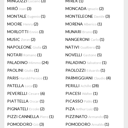
MINGUZZI
(3)
MIREK
(1)
Luciano
MIRÓ
(3)
MONCADA
(2)
Joan
Ignazio
MONTALE
(1)
MONTELEONE
(3)
Eugenio
Davide
MOORE
(2)
MORENA
(1)
Henry
Alberico
MORLOTTI
(3)
MUNARI
(1)
Ennio
Bruno
MUSIC
(2)
NANGERONI
(1)
Zoran
Carlo
NAPOLEONE
(2)
NATIVI
(1)
Giulia
Gualtiero
NOTARI
(1)
NOVELLI
(5)
Romano
Gastone
PALADINO
(24)
PALADINO
(1)
Mimmo
Salvatore
PAOLINI
(1)
PAOLOZZI
(1)
Giulio
Eduardo
PARIS
(1)
PARMIGGIANI
(4)
Harold Persico
Claudio
PATELLA
(1)
PERILLI
(28)
Luca
Achille
PEVERELLI
(6)
PIACESI
(1)
Cesare
Walter
PIATTELLA
(1)
PICASSO
(1)
Oscar
Pablo
PIGNATELI
(2)
PIZA
(1)
Ercole
Arthur Luiz
PIZZI CANNELLA
(1)
PIZZINATO
(1)
Piero
Armando
POMODORO
(3)
POMODORO
(1)
Giò
Arnaldo