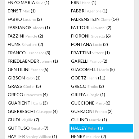
ENZO MARIA
(1)
ERNI
(1)
Salvi
Hans
ERNST
(1)
FABBRI
(1)
Max
Agenore
FABRO
(2)
FALKENSTEIN
(14)
Luciano
Claire
FASSIANOS
(1)
FATTORI
(2)
Alecos
Giovanni
FAZZINI
(2)
FIORONI
(6)
Pericle
Giosetta
FIUME
(2)
FONTANA
(2)
Salvatore
Lucio
FRANCO
(3)
FRATTINI
(1)
Francesco
Vittore
FRIEDLAENDER
(1)
GARELLI
(2)
Johnny
Franco
GENTILINI
(5)
GIACOMELLI
(5)
Franco
Mario
GIBSON
(1)
GOETZ
(11)
Ralph
Henri
GRASS
(5)
GRECO
(2)
Günter
Emilio
GRECO
(4)
GRIFFA
(1)
Francesco
Giorgio
GUARIENTI
(3)
GUCCIONE
(6)
Carlo
Piero
GUERRESCHI
(4)
GUERZONI
(2)
Giuseppe
Franco
GUIDI
(7)
GULINO
(1)
Virgilio
Nunzio
GUTTUSO
(7)
HALLEY
(1)
Renato
Peter
HAYTER
(1)
HENRY
(2)
Stanley William
Maurice