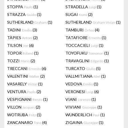
STOPPA
(1)
STRADELLA
(1)
Paulo
Luigi
STRAZZA
(1)
SUGAI
(2)
Guido
Kumi
SUTHERLAND
(1)
SUTHERLAND
(1)
Graham
Graham Vivian
TADINI
(3)
TAMBURI
(4)
Emilio
Orfeo
TÀPIES
(2)
TATAFIORE
(1)
Antoni
Ernesto
TILSON
(6)
TOCCACIELI
(1)
Joe
Luigi
TOPOR
(1)
TOYOFUKU
(1)
Roland
Tomonori
TOZZI
(2)
TRAVAGLINI
(1)
Mario
Edgardo
TRECCANI
(6)
TURCATO
(5)
Ernesto
Giulio
VALENTINI
(2)
VALLMITJANA
(1)
Walter
Abel
VASARELY
(1)
VEDOVA
(1)
Victor
Emilio
VENTURA
(2)
VERONESI
(6)
Paolo
Luigi
VESPIGNANI
(1)
VIANI
(1)
Renzo
Lorenzo
VILLON
(2)
VIVIANI
(1)
Jacques
Giuseppe
WOTRUBA
(1)
WUNDERLICH
(1)
Fritz
Paul
ZANCANARO
(4)
ZIGAINA
(1)
Tono
Giuseppe