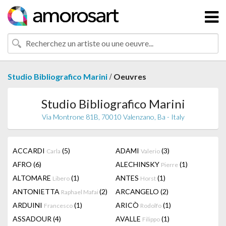
/
Studio Bibliografico Marini
Oeuvres
Studio Bibliografico Marini
Via Montrone 81B, 70010 Valenzano, Ba - Italy
ACCARDI
(5)
ADAMI
(3)
Carla
Valerio
AFRO
(6)
ALECHINSKY
(1)
Pierre
ALTOMARE
(1)
ANTES
(1)
Libero
Horst
ANTONIETTA
(2)
ARCANGELO
(2)
Raphael Mafai
ARDUINI
(1)
ARICÒ
(1)
Francesco
Rodolfo
ASSADOUR
(4)
AVALLE
(1)
Filippo