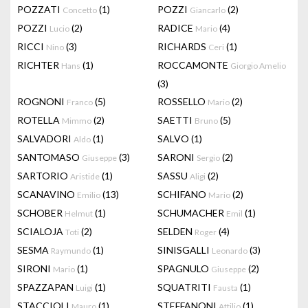
POZZATI
(1)
POZZI
(2)
Concetto
Giancarlo
POZZI
(2)
RADICE
(4)
Lucio
Mario
RICCI
(3)
RICHARDS
(1)
Nino
Ceri
RICHTER
(1)
ROCCAMONTE
Hans
Giorgio Amelio
(3)
ROGNONI
(5)
ROSSELLO
(2)
Franco
Mario
ROTELLA
(2)
SAETTI
(5)
Mimmo
Bruno
SALVADORI
(1)
SALVO
(1)
Aldo
SANTOMASO
(3)
SARONI
(2)
Giuseppe
Sergio
SARTORIO
(1)
SASSU
(2)
Aristide
Aligi
SCANAVINO
(13)
SCHIFANO
(2)
Emilio
Mario
SCHOBER
(1)
SCHUMACHER
(1)
Helmut
Emil
SCIALOJA
(2)
SELDEN
(4)
Toti
Roger
SESMA
(1)
SINISGALLI
(3)
Raymundo
Leonardo
SIRONI
(1)
SPAGNULO
(2)
Mario
Giuseppe
SPAZZAPAN
(1)
SQUATRITI
(1)
Luigi
Fausta
STACCIOLI
(1)
STEFFANONI
(1)
Mauro
Attilio