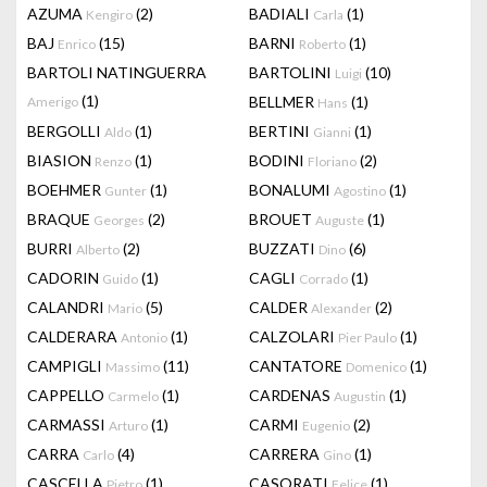
AZUMA
(2)
BADIALI
(1)
Kengiro
Carla
BAJ
(15)
BARNI
(1)
Enrico
Roberto
BARTOLI NATINGUERRA
BARTOLINI
(10)
Luigi
(1)
BELLMER
(1)
Amerigo
Hans
BERGOLLI
(1)
BERTINI
(1)
Aldo
Gianni
BIASION
(1)
BODINI
(2)
Renzo
Floriano
BOEHMER
(1)
BONALUMI
(1)
Gunter
Agostino
BRAQUE
(2)
BROUET
(1)
Georges
Auguste
BURRI
(2)
BUZZATI
(6)
Alberto
Dino
CADORIN
(1)
CAGLI
(1)
Guido
Corrado
CALANDRI
(5)
CALDER
(2)
Mario
Alexander
CALDERARA
(1)
CALZOLARI
(1)
Antonio
Pier Paulo
CAMPIGLI
(11)
CANTATORE
(1)
Massimo
Domenico
CAPPELLO
(1)
CARDENAS
(1)
Carmelo
Augustin
CARMASSI
(1)
CARMI
(2)
Arturo
Eugenio
CARRA
(4)
CARRERA
(1)
Carlo
Gino
CASCELLA
(1)
CASORATI
(1)
Pietro
Felice