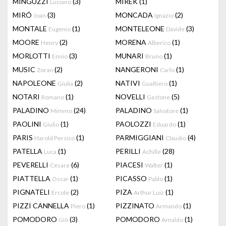
MINGUZZI
(3)
MIREK
(1)
Luciano
MIRÓ
(3)
MONCADA
(2)
Joan
Ignazio
MONTALE
(1)
MONTELEONE
(3)
Eugenio
Davide
MOORE
(2)
MORENA
(1)
Henry
Alberico
MORLOTTI
(3)
MUNARI
(1)
Ennio
Bruno
MUSIC
(2)
NANGERONI
(1)
Zoran
Carlo
NAPOLEONE
(2)
NATIVI
(1)
Giulia
Gualtiero
NOTARI
(1)
NOVELLI
(5)
Romano
Gastone
PALADINO
(24)
PALADINO
(1)
Mimmo
Salvatore
PAOLINI
(1)
PAOLOZZI
(1)
Giulio
Eduardo
PARIS
(1)
PARMIGGIANI
(4)
Harold Persico
Claudio
PATELLA
(1)
PERILLI
(28)
Luca
Achille
PEVERELLI
(6)
PIACESI
(1)
Cesare
Walter
PIATTELLA
(1)
PICASSO
(1)
Oscar
Pablo
PIGNATELI
(2)
PIZA
(1)
Ercole
Arthur Luiz
PIZZI CANNELLA
(1)
PIZZINATO
(1)
Piero
Armando
POMODORO
(3)
POMODORO
(1)
Giò
Arnaldo