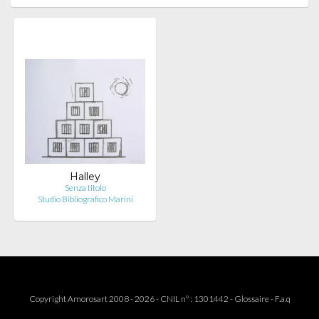
Halley
Senza titolo
Studio Bibliografico Marini
Copyright Amorosart 2008 - 2026 - CNIL n° : 1301442 -
Glossaire
-
F.a.q