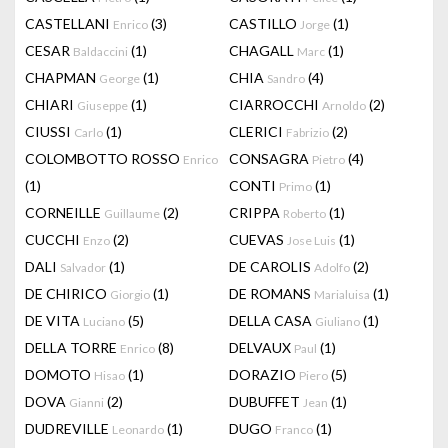
CASTELLANI
(3)
CASTILLO
(1)
Enrico
Jorge
CESAR
(1)
CHAGALL
(1)
Baldaccini
Marc
CHAPMAN
(1)
CHIA
(4)
George
Sandro
CHIARI
(1)
CIARROCCHI
(2)
Giuseppe
Arnoldo
CIUSSI
(1)
CLERICI
(2)
Carlo
Fabrizio
COLOMBOTTO ROSSO
CONSAGRA
(4)
Enrico
Pietro
(1)
CONTI
(1)
Primo
CORNEILLE
(2)
CRIPPA
(1)
Guillaume
Roberto
CUCCHI
(2)
CUEVAS
(1)
Enzo
Jose Luis
DALI
(1)
DE CAROLIS
(2)
Salvador
Adolfo
DE CHIRICO
(1)
DE ROMANS
(1)
Giorgio
Marialuisa
DE VITA
(5)
DELLA CASA
(1)
Luciano
Giuliano
DELLA TORRE
(8)
DELVAUX
(1)
Enrico
Paul
DOMOTO
(1)
DORAZIO
(5)
Hisao
Piero
DOVA
(2)
DUBUFFET
(1)
Gianni
Jean
DUDREVILLE
(1)
DUGO
(1)
Leonardo
Franco