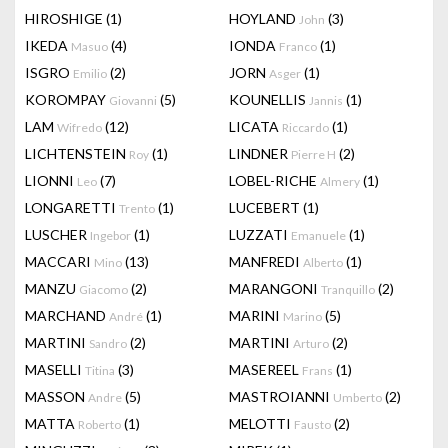
HIROSHIGE
(1)
HOYLAND
(3)
John
IKEDA
(4)
IONDA
(1)
Masuo
Franco
ISGRO
(2)
JORN
(1)
Emilio
Asger
KOROMPAY
(5)
KOUNELLIS
(1)
Giovanni
Jannis
LAM
(12)
LICATA
(1)
Wifredo
Riccardo
LICHTENSTEIN
(1)
LINDNER
(2)
Roy
Pierre H
LIONNI
(7)
LOBEL-RICHE
(1)
Leo
Almery
LONGARETTI
(1)
LUCEBERT
(1)
Trento
LUSCHER
(1)
LUZZATI
(1)
Ingebor
Emanuele
MACCARI
(13)
MANFREDI
(1)
Mino
Alberto
MANZU
(2)
MARANGONI
(2)
Giacomo
Tranquillo
MARCHAND
(1)
MARINI
(5)
André
Marino
MARTINI
(2)
MARTINI
(2)
Sandro
Arturo
MASELLI
(3)
MASEREEL
(1)
Titina
Frans
MASSON
(5)
MASTROIANNI
(2)
Andre
Umberto
MATTA
(1)
MELOTTI
(2)
Roberto
Fausto