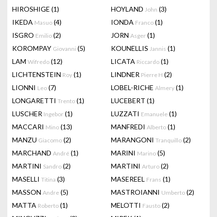
HIROSHIGE
(1)
HOYLAND
(3)
John
IKEDA
(4)
IONDA
(1)
Masuo
Franco
ISGRO
(2)
JORN
(1)
Emilio
Asger
KOROMPAY
(5)
KOUNELLIS
(1)
Giovanni
Jannis
LAM
(12)
LICATA
(1)
Wifredo
Riccardo
LICHTENSTEIN
(1)
LINDNER
(2)
Roy
Pierre H
LIONNI
(7)
LOBEL-RICHE
(1)
Leo
Almery
LONGARETTI
(1)
LUCEBERT
(1)
Trento
LUSCHER
(1)
LUZZATI
(1)
Ingebor
Emanuele
MACCARI
(13)
MANFREDI
(1)
Mino
Alberto
MANZU
(2)
MARANGONI
(2)
Giacomo
Tranquillo
MARCHAND
(1)
MARINI
(5)
André
Marino
MARTINI
(2)
MARTINI
(2)
Sandro
Arturo
MASELLI
(3)
MASEREEL
(1)
Titina
Frans
MASSON
(5)
MASTROIANNI
(2)
Andre
Umberto
MATTA
(1)
MELOTTI
(2)
Roberto
Fausto