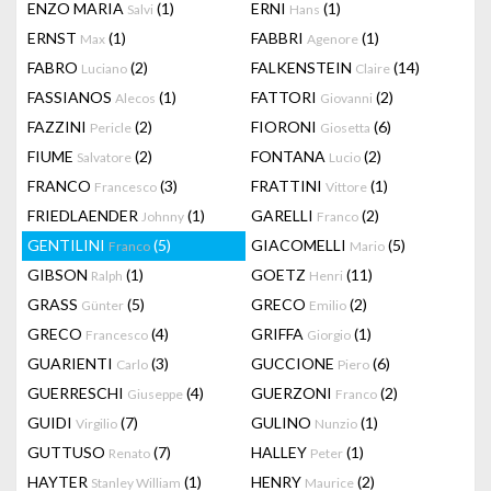
ENZO MARIA
(1)
ERNI
(1)
Salvi
Hans
ERNST
(1)
FABBRI
(1)
Max
Agenore
FABRO
(2)
FALKENSTEIN
(14)
Luciano
Claire
FASSIANOS
(1)
FATTORI
(2)
Alecos
Giovanni
FAZZINI
(2)
FIORONI
(6)
Pericle
Giosetta
FIUME
(2)
FONTANA
(2)
Salvatore
Lucio
FRANCO
(3)
FRATTINI
(1)
Francesco
Vittore
FRIEDLAENDER
(1)
GARELLI
(2)
Johnny
Franco
GENTILINI
(5)
GIACOMELLI
(5)
Franco
Mario
GIBSON
(1)
GOETZ
(11)
Ralph
Henri
GRASS
(5)
GRECO
(2)
Günter
Emilio
GRECO
(4)
GRIFFA
(1)
Francesco
Giorgio
GUARIENTI
(3)
GUCCIONE
(6)
Carlo
Piero
GUERRESCHI
(4)
GUERZONI
(2)
Giuseppe
Franco
GUIDI
(7)
GULINO
(1)
Virgilio
Nunzio
GUTTUSO
(7)
HALLEY
(1)
Renato
Peter
HAYTER
(1)
HENRY
(2)
Stanley William
Maurice