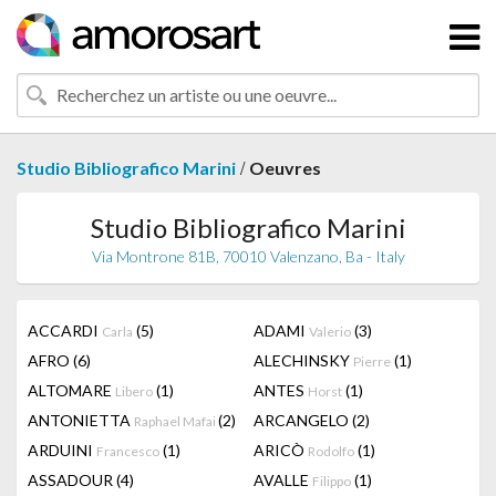
/
Studio Bibliografico Marini
Oeuvres
Studio Bibliografico Marini
Via Montrone 81B, 70010 Valenzano, Ba - Italy
ACCARDI
(5)
ADAMI
(3)
Carla
Valerio
AFRO
(6)
ALECHINSKY
(1)
Pierre
ALTOMARE
(1)
ANTES
(1)
Libero
Horst
ANTONIETTA
(2)
ARCANGELO
(2)
Raphael Mafai
ARDUINI
(1)
ARICÒ
(1)
Francesco
Rodolfo
ASSADOUR
(4)
AVALLE
(1)
Filippo