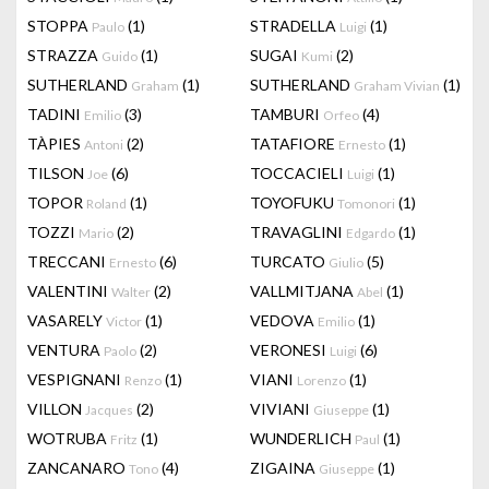
STOPPA
(1)
STRADELLA
(1)
Paulo
Luigi
STRAZZA
(1)
SUGAI
(2)
Guido
Kumi
SUTHERLAND
(1)
SUTHERLAND
(1)
Graham
Graham Vivian
TADINI
(3)
TAMBURI
(4)
Emilio
Orfeo
TÀPIES
(2)
TATAFIORE
(1)
Antoni
Ernesto
TILSON
(6)
TOCCACIELI
(1)
Joe
Luigi
TOPOR
(1)
TOYOFUKU
(1)
Roland
Tomonori
TOZZI
(2)
TRAVAGLINI
(1)
Mario
Edgardo
TRECCANI
(6)
TURCATO
(5)
Ernesto
Giulio
VALENTINI
(2)
VALLMITJANA
(1)
Walter
Abel
VASARELY
(1)
VEDOVA
(1)
Victor
Emilio
VENTURA
(2)
VERONESI
(6)
Paolo
Luigi
VESPIGNANI
(1)
VIANI
(1)
Renzo
Lorenzo
VILLON
(2)
VIVIANI
(1)
Jacques
Giuseppe
WOTRUBA
(1)
WUNDERLICH
(1)
Fritz
Paul
ZANCANARO
(4)
ZIGAINA
(1)
Tono
Giuseppe