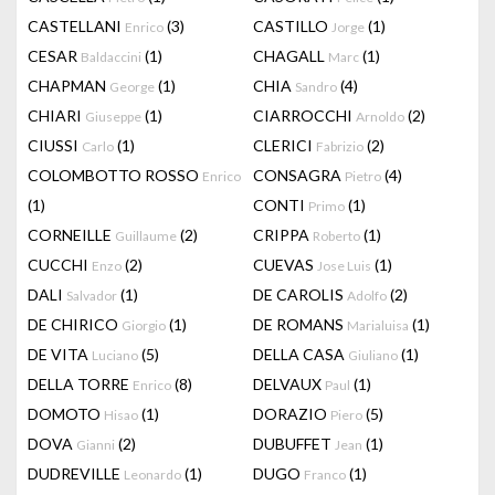
CASTELLANI
(3)
CASTILLO
(1)
Enrico
Jorge
CESAR
(1)
CHAGALL
(1)
Baldaccini
Marc
CHAPMAN
(1)
CHIA
(4)
George
Sandro
CHIARI
(1)
CIARROCCHI
(2)
Giuseppe
Arnoldo
CIUSSI
(1)
CLERICI
(2)
Carlo
Fabrizio
COLOMBOTTO ROSSO
CONSAGRA
(4)
Enrico
Pietro
(1)
CONTI
(1)
Primo
CORNEILLE
(2)
CRIPPA
(1)
Guillaume
Roberto
CUCCHI
(2)
CUEVAS
(1)
Enzo
Jose Luis
DALI
(1)
DE CAROLIS
(2)
Salvador
Adolfo
DE CHIRICO
(1)
DE ROMANS
(1)
Giorgio
Marialuisa
DE VITA
(5)
DELLA CASA
(1)
Luciano
Giuliano
DELLA TORRE
(8)
DELVAUX
(1)
Enrico
Paul
DOMOTO
(1)
DORAZIO
(5)
Hisao
Piero
DOVA
(2)
DUBUFFET
(1)
Gianni
Jean
DUDREVILLE
(1)
DUGO
(1)
Leonardo
Franco