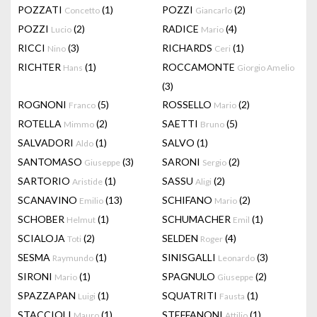
POZZATI
(1)
POZZI
(2)
Concetto
Giancarlo
POZZI
(2)
RADICE
(4)
Lucio
Mario
RICCI
(3)
RICHARDS
(1)
Nino
Ceri
RICHTER
(1)
ROCCAMONTE
Hans
Giorgio Amelio
(3)
ROGNONI
(5)
ROSSELLO
(2)
Franco
Mario
ROTELLA
(2)
SAETTI
(5)
Mimmo
Bruno
SALVADORI
(1)
SALVO
(1)
Aldo
SANTOMASO
(3)
SARONI
(2)
Giuseppe
Sergio
SARTORIO
(1)
SASSU
(2)
Aristide
Aligi
SCANAVINO
(13)
SCHIFANO
(2)
Emilio
Mario
SCHOBER
(1)
SCHUMACHER
(1)
Helmut
Emil
SCIALOJA
(2)
SELDEN
(4)
Toti
Roger
SESMA
(1)
SINISGALLI
(3)
Raymundo
Leonardo
SIRONI
(1)
SPAGNULO
(2)
Mario
Giuseppe
SPAZZAPAN
(1)
SQUATRITI
(1)
Luigi
Fausta
STACCIOLI
(1)
STEFFANONI
(1)
Mauro
Attilio