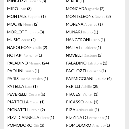
MINGUZZI
(3)
MIREK
(1)
Luciano
MIRÓ
(3)
MONCADA
(2)
Joan
Ignazio
MONTALE
(1)
MONTELEONE
(3)
Eugenio
Davide
MOORE
(2)
MORENA
(1)
Henry
Alberico
MORLOTTI
(3)
MUNARI
(1)
Ennio
Bruno
MUSIC
(2)
NANGERONI
(1)
Zoran
Carlo
NAPOLEONE
(2)
NATIVI
(1)
Giulia
Gualtiero
NOTARI
(1)
NOVELLI
(5)
Romano
Gastone
PALADINO
(24)
PALADINO
(1)
Mimmo
Salvatore
PAOLINI
(1)
PAOLOZZI
(1)
Giulio
Eduardo
PARIS
(1)
PARMIGGIANI
(4)
Harold Persico
Claudio
PATELLA
(1)
PERILLI
(28)
Luca
Achille
PEVERELLI
(6)
PIACESI
(1)
Cesare
Walter
PIATTELLA
(1)
PICASSO
(1)
Oscar
Pablo
PIGNATELI
(2)
PIZA
(1)
Ercole
Arthur Luiz
PIZZI CANNELLA
(1)
PIZZINATO
(1)
Piero
Armando
POMODORO
(3)
POMODORO
(1)
Giò
Arnaldo