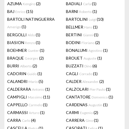
AZUMA
(2)
BADIALI
(1)
Kengiro
Carla
BAJ
(15)
BARNI
(1)
Enrico
Roberto
BARTOLI NATINGUERRA
BARTOLINI
(10)
Luigi
(1)
BELLMER
(1)
Amerigo
Hans
BERGOLLI
(1)
BERTINI
(1)
Aldo
Gianni
BIASION
(1)
BODINI
(2)
Renzo
Floriano
BOEHMER
(1)
BONALUMI
(1)
Gunter
Agostino
BRAQUE
(2)
BROUET
(1)
Georges
Auguste
BURRI
(2)
BUZZATI
(6)
Alberto
Dino
CADORIN
(1)
CAGLI
(1)
Guido
Corrado
CALANDRI
(5)
CALDER
(2)
Mario
Alexander
CALDERARA
(1)
CALZOLARI
(1)
Antonio
Pier Paulo
CAMPIGLI
(11)
CANTATORE
(1)
Massimo
Domenico
CAPPELLO
(1)
CARDENAS
(1)
Carmelo
Augustin
CARMASSI
(1)
CARMI
(2)
Arturo
Eugenio
CARRA
(4)
CARRERA
(1)
Carlo
Gino
CASCELLA
(1)
CASORATI
(1)
Pietro
Felice