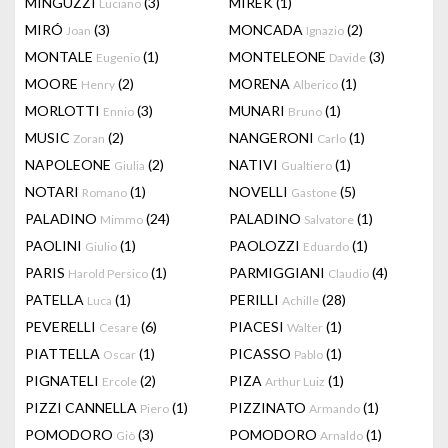
MINGUZZI
(3)
MIREK
(1)
Luciano
MIRÓ
(3)
MONCADA
(2)
Joan
Ignazio
MONTALE
(1)
MONTELEONE
(3)
Eugenio
Davide
MOORE
(2)
MORENA
(1)
Henry
Alberico
MORLOTTI
(3)
MUNARI
(1)
Ennio
Bruno
MUSIC
(2)
NANGERONI
(1)
Zoran
Carlo
NAPOLEONE
(2)
NATIVI
(1)
Giulia
Gualtiero
NOTARI
(1)
NOVELLI
(5)
Romano
Gastone
PALADINO
(24)
PALADINO
(1)
Mimmo
Salvatore
PAOLINI
(1)
PAOLOZZI
(1)
Giulio
Eduardo
PARIS
(1)
PARMIGGIANI
(4)
Harold Persico
Claudio
PATELLA
(1)
PERILLI
(28)
Luca
Achille
PEVERELLI
(6)
PIACESI
(1)
Cesare
Walter
PIATTELLA
(1)
PICASSO
(1)
Oscar
Pablo
PIGNATELI
(2)
PIZA
(1)
Ercole
Arthur Luiz
PIZZI CANNELLA
(1)
PIZZINATO
(1)
Piero
Armando
POMODORO
(3)
POMODORO
(1)
Giò
Arnaldo