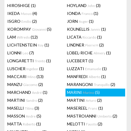
HIROSHIGE
(1)
HOYLAND
(3)
John
IKEDA
(4)
IONDA
(1)
Masuo
Franco
ISGRO
(2)
JORN
(1)
Emilio
Asger
KOROMPAY
(5)
KOUNELLIS
(1)
Giovanni
Jannis
LAM
(12)
LICATA
(1)
Wifredo
Riccardo
LICHTENSTEIN
(1)
LINDNER
(2)
Roy
Pierre H
LIONNI
(7)
LOBEL-RICHE
(1)
Leo
Almery
LONGARETTI
(1)
LUCEBERT
(1)
Trento
LUSCHER
(1)
LUZZATI
(1)
Ingebor
Emanuele
MACCARI
(13)
MANFREDI
(1)
Mino
Alberto
MANZU
(2)
MARANGONI
(2)
Giacomo
Tranquillo
MARCHAND
(1)
MARINI
(5)
André
Marino
MARTINI
(2)
MARTINI
(2)
Sandro
Arturo
MASELLI
(3)
MASEREEL
(1)
Titina
Frans
MASSON
(5)
MASTROIANNI
(2)
Andre
Umberto
MATTA
(1)
MELOTTI
(2)
Roberto
Fausto