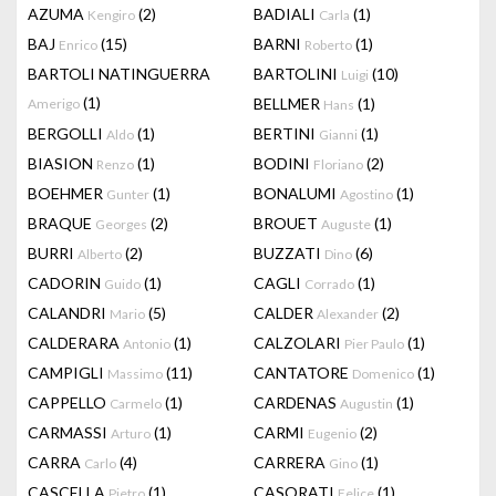
AZUMA
(2)
BADIALI
(1)
Kengiro
Carla
BAJ
(15)
BARNI
(1)
Enrico
Roberto
BARTOLI NATINGUERRA
BARTOLINI
(10)
Luigi
(1)
BELLMER
(1)
Amerigo
Hans
BERGOLLI
(1)
BERTINI
(1)
Aldo
Gianni
BIASION
(1)
BODINI
(2)
Renzo
Floriano
BOEHMER
(1)
BONALUMI
(1)
Gunter
Agostino
BRAQUE
(2)
BROUET
(1)
Georges
Auguste
BURRI
(2)
BUZZATI
(6)
Alberto
Dino
CADORIN
(1)
CAGLI
(1)
Guido
Corrado
CALANDRI
(5)
CALDER
(2)
Mario
Alexander
CALDERARA
(1)
CALZOLARI
(1)
Antonio
Pier Paulo
CAMPIGLI
(11)
CANTATORE
(1)
Massimo
Domenico
CAPPELLO
(1)
CARDENAS
(1)
Carmelo
Augustin
CARMASSI
(1)
CARMI
(2)
Arturo
Eugenio
CARRA
(4)
CARRERA
(1)
Carlo
Gino
CASCELLA
(1)
CASORATI
(1)
Pietro
Felice