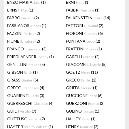
ENZO MARIA
(1)
ERNI
(1)
Salvi
Hans
ERNST
(1)
FABBRI
(1)
Max
Agenore
FABRO
(2)
FALKENSTEIN
(14)
Luciano
Claire
FASSIANOS
(1)
FATTORI
(2)
Alecos
Giovanni
FAZZINI
(2)
FIORONI
(6)
Pericle
Giosetta
FIUME
(2)
FONTANA
(2)
Salvatore
Lucio
FRANCO
(3)
FRATTINI
(1)
Francesco
Vittore
FRIEDLAENDER
(1)
GARELLI
(2)
Johnny
Franco
GENTILINI
(5)
GIACOMELLI
(5)
Franco
Mario
GIBSON
(1)
GOETZ
(11)
Ralph
Henri
GRASS
(5)
GRECO
(2)
Günter
Emilio
GRECO
(4)
GRIFFA
(1)
Francesco
Giorgio
GUARIENTI
(3)
GUCCIONE
(6)
Carlo
Piero
GUERRESCHI
(4)
GUERZONI
(2)
Giuseppe
Franco
GUIDI
(7)
GULINO
(1)
Virgilio
Nunzio
GUTTUSO
(7)
HALLEY
(1)
Renato
Peter
HAYTER
(1)
HENRY
(2)
Stanley William
Maurice