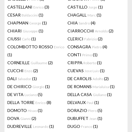
CASTELLANI
(3)
CASTILLO
(1)
Enrico
Jorge
CESAR
(1)
CHAGALL
(1)
Baldaccini
Marc
CHAPMAN
(1)
CHIA
(4)
George
Sandro
CHIARI
(1)
CIARROCCHI
(2)
Giuseppe
Arnoldo
CIUSSI
(1)
CLERICI
(2)
Carlo
Fabrizio
COLOMBOTTO ROSSO
CONSAGRA
(4)
Enrico
Pietro
(1)
CONTI
(1)
Primo
CORNEILLE
(2)
CRIPPA
(1)
Guillaume
Roberto
CUCCHI
(2)
CUEVAS
(1)
Enzo
Jose Luis
DALI
(1)
DE CAROLIS
(2)
Salvador
Adolfo
DE CHIRICO
(1)
DE ROMANS
(1)
Giorgio
Marialuisa
DE VITA
(5)
DELLA CASA
(1)
Luciano
Giuliano
DELLA TORRE
(8)
DELVAUX
(1)
Enrico
Paul
DOMOTO
(1)
DORAZIO
(5)
Hisao
Piero
DOVA
(2)
DUBUFFET
(1)
Gianni
Jean
DUDREVILLE
(1)
DUGO
(1)
Leonardo
Franco