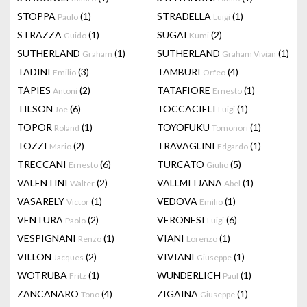
STOPPA
(1)
STRADELLA
(1)
Paulo
Luigi
STRAZZA
(1)
SUGAI
(2)
Guido
Kumi
SUTHERLAND
(1)
SUTHERLAND
(1)
Graham
Graham Vivian
TADINI
(3)
TAMBURI
(4)
Emilio
Orfeo
TÀPIES
(2)
TATAFIORE
(1)
Antoni
Ernesto
TILSON
(6)
TOCCACIELI
(1)
Joe
Luigi
TOPOR
(1)
TOYOFUKU
(1)
Roland
Tomonori
TOZZI
(2)
TRAVAGLINI
(1)
Mario
Edgardo
TRECCANI
(6)
TURCATO
(5)
Ernesto
Giulio
VALENTINI
(2)
VALLMITJANA
(1)
Walter
Abel
VASARELY
(1)
VEDOVA
(1)
Victor
Emilio
VENTURA
(2)
VERONESI
(6)
Paolo
Luigi
VESPIGNANI
(1)
VIANI
(1)
Renzo
Lorenzo
VILLON
(2)
VIVIANI
(1)
Jacques
Giuseppe
WOTRUBA
(1)
WUNDERLICH
(1)
Fritz
Paul
ZANCANARO
(4)
ZIGAINA
(1)
Tono
Giuseppe