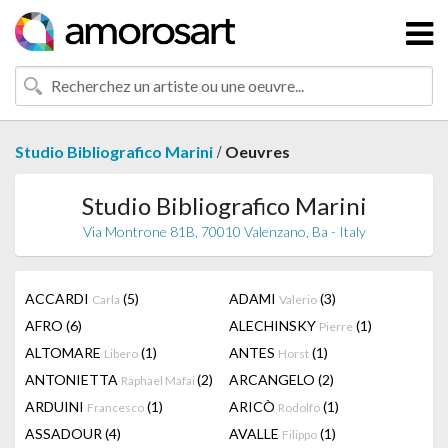
/
Studio Bibliografico Marini
Oeuvres
Studio Bibliografico Marini
Via Montrone 81B, 70010 Valenzano, Ba - Italy
ACCARDI
(5)
ADAMI
(3)
Carla
Valerio
AFRO
(6)
ALECHINSKY
(1)
Pierre
ALTOMARE
(1)
ANTES
(1)
Libero
Horst
ANTONIETTA
(2)
ARCANGELO
(2)
Raphael Mafai
ARDUINI
(1)
ARICÒ
(1)
Francesco
Rodolfo
ASSADOUR
(4)
AVALLE
(1)
Filippo