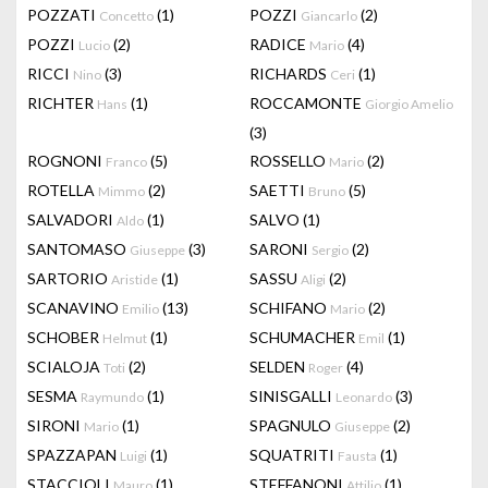
POZZATI
(1)
POZZI
(2)
Concetto
Giancarlo
POZZI
(2)
RADICE
(4)
Lucio
Mario
RICCI
(3)
RICHARDS
(1)
Nino
Ceri
RICHTER
(1)
ROCCAMONTE
Hans
Giorgio Amelio
(3)
ROGNONI
(5)
ROSSELLO
(2)
Franco
Mario
ROTELLA
(2)
SAETTI
(5)
Mimmo
Bruno
SALVADORI
(1)
SALVO
(1)
Aldo
SANTOMASO
(3)
SARONI
(2)
Giuseppe
Sergio
SARTORIO
(1)
SASSU
(2)
Aristide
Aligi
SCANAVINO
(13)
SCHIFANO
(2)
Emilio
Mario
SCHOBER
(1)
SCHUMACHER
(1)
Helmut
Emil
SCIALOJA
(2)
SELDEN
(4)
Toti
Roger
SESMA
(1)
SINISGALLI
(3)
Raymundo
Leonardo
SIRONI
(1)
SPAGNULO
(2)
Mario
Giuseppe
SPAZZAPAN
(1)
SQUATRITI
(1)
Luigi
Fausta
STACCIOLI
(1)
STEFFANONI
(1)
Mauro
Attilio