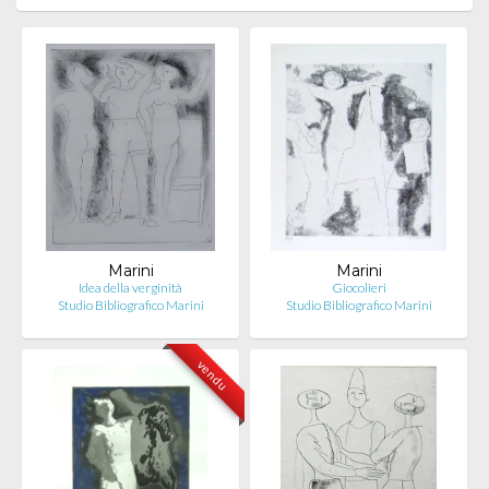
Marini
Marini
Idea della verginità
Giocolieri
Studio Bibliografico Marini
Studio Bibliografico Marini
vendu