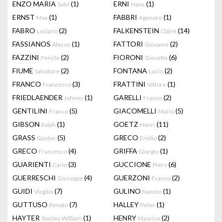
ENZO MARIA
(1)
ERNI
(1)
Salvi
Hans
ERNST
(1)
FABBRI
(1)
Max
Agenore
FABRO
(2)
FALKENSTEIN
(14)
Luciano
Claire
FASSIANOS
(1)
FATTORI
(2)
Alecos
Giovanni
FAZZINI
(2)
FIORONI
(6)
Pericle
Giosetta
FIUME
(2)
FONTANA
(2)
Salvatore
Lucio
FRANCO
(3)
FRATTINI
(1)
Francesco
Vittore
FRIEDLAENDER
(1)
GARELLI
(2)
Johnny
Franco
GENTILINI
(5)
GIACOMELLI
(5)
Franco
Mario
GIBSON
(1)
GOETZ
(11)
Ralph
Henri
GRASS
(5)
GRECO
(2)
Günter
Emilio
GRECO
(4)
GRIFFA
(1)
Francesco
Giorgio
GUARIENTI
(3)
GUCCIONE
(6)
Carlo
Piero
GUERRESCHI
(4)
GUERZONI
(2)
Giuseppe
Franco
GUIDI
(7)
GULINO
(1)
Virgilio
Nunzio
GUTTUSO
(7)
HALLEY
(1)
Renato
Peter
HAYTER
(1)
HENRY
(2)
Stanley William
Maurice