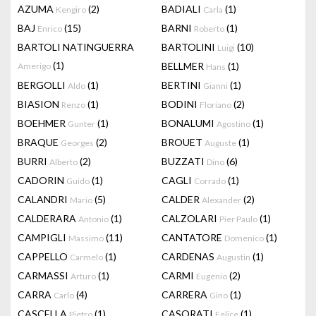
AZUMA
(2)
BADIALI
(1)
Kengiro
Carla
BAJ
(15)
BARNI
(1)
Enrico
Roberto
BARTOLI NATINGUERRA
BARTOLINI
(10)
Luigi
(1)
BELLMER
(1)
Amerigo
Hans
BERGOLLI
(1)
BERTINI
(1)
Aldo
Gianni
BIASION
(1)
BODINI
(2)
Renzo
Floriano
BOEHMER
(1)
BONALUMI
(1)
Gunter
Agostino
BRAQUE
(2)
BROUET
(1)
Georges
Auguste
BURRI
(2)
BUZZATI
(6)
Alberto
Dino
CADORIN
(1)
CAGLI
(1)
Guido
Corrado
CALANDRI
(5)
CALDER
(2)
Mario
Alexander
CALDERARA
(1)
CALZOLARI
(1)
Antonio
Pier Paulo
CAMPIGLI
(11)
CANTATORE
(1)
Massimo
Domenico
CAPPELLO
(1)
CARDENAS
(1)
Carmelo
Augustin
CARMASSI
(1)
CARMI
(2)
Arturo
Eugenio
CARRA
(4)
CARRERA
(1)
Carlo
Gino
CASCELLA
(1)
CASORATI
(1)
Pietro
Felice