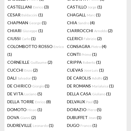
CASTELLANI
(3)
CASTILLO
(1)
Enrico
Jorge
CESAR
(1)
CHAGALL
(1)
Baldaccini
Marc
CHAPMAN
(1)
CHIA
(4)
George
Sandro
CHIARI
(1)
CIARROCCHI
(2)
Giuseppe
Arnoldo
CIUSSI
(1)
CLERICI
(2)
Carlo
Fabrizio
COLOMBOTTO ROSSO
CONSAGRA
(4)
Enrico
Pietro
(1)
CONTI
(1)
Primo
CORNEILLE
(2)
CRIPPA
(1)
Guillaume
Roberto
CUCCHI
(2)
CUEVAS
(1)
Enzo
Jose Luis
DALI
(1)
DE CAROLIS
(2)
Salvador
Adolfo
DE CHIRICO
(1)
DE ROMANS
(1)
Giorgio
Marialuisa
DE VITA
(5)
DELLA CASA
(1)
Luciano
Giuliano
DELLA TORRE
(8)
DELVAUX
(1)
Enrico
Paul
DOMOTO
(1)
DORAZIO
(5)
Hisao
Piero
DOVA
(2)
DUBUFFET
(1)
Gianni
Jean
DUDREVILLE
(1)
DUGO
(1)
Leonardo
Franco