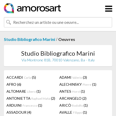
/
Studio Bibliografico Marini
Oeuvres
Studio Bibliografico Marini
Via Montrone 81B, 70010 Valenzano, Ba - Italy
ACCARDI
(5)
ADAMI
(3)
Carla
Valerio
AFRO
(6)
ALECHINSKY
(1)
Pierre
ALTOMARE
(1)
ANTES
(1)
Libero
Horst
ANTONIETTA
(2)
ARCANGELO
(2)
Raphael Mafai
ARDUINI
(1)
ARICÒ
(1)
Francesco
Rodolfo
ASSADOUR
(4)
AVALLE
(1)
Filippo