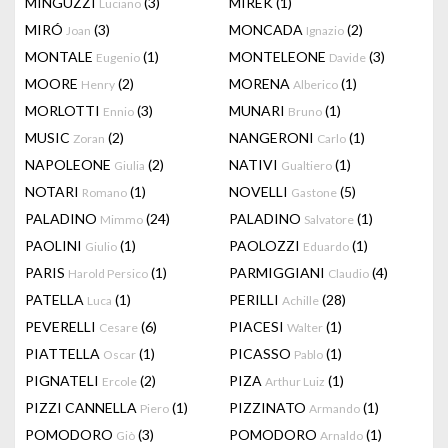
MINGUZZI
(3)
MIREK
(1)
Luciano
MIRÓ
(3)
MONCADA
(2)
Joan
Ignazio
MONTALE
(1)
MONTELEONE
(3)
Eugenio
Davide
MOORE
(2)
MORENA
(1)
Henry
Alberico
MORLOTTI
(3)
MUNARI
(1)
Ennio
Bruno
MUSIC
(2)
NANGERONI
(1)
Zoran
Carlo
NAPOLEONE
(2)
NATIVI
(1)
Giulia
Gualtiero
NOTARI
(1)
NOVELLI
(5)
Romano
Gastone
PALADINO
(24)
PALADINO
(1)
Mimmo
Salvatore
PAOLINI
(1)
PAOLOZZI
(1)
Giulio
Eduardo
PARIS
(1)
PARMIGGIANI
(4)
Harold Persico
Claudio
PATELLA
(1)
PERILLI
(28)
Luca
Achille
PEVERELLI
(6)
PIACESI
(1)
Cesare
Walter
PIATTELLA
(1)
PICASSO
(1)
Oscar
Pablo
PIGNATELI
(2)
PIZA
(1)
Ercole
Arthur Luiz
PIZZI CANNELLA
(1)
PIZZINATO
(1)
Piero
Armando
POMODORO
(3)
POMODORO
(1)
Giò
Arnaldo