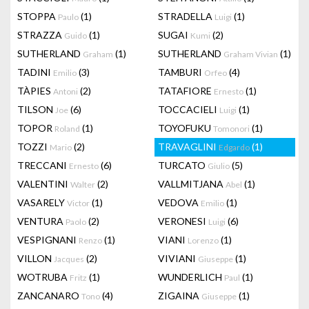
STOPPA
(1)
STRADELLA
(1)
Paulo
Luigi
STRAZZA
(1)
SUGAI
(2)
Guido
Kumi
SUTHERLAND
(1)
SUTHERLAND
(1)
Graham
Graham Vivian
TADINI
(3)
TAMBURI
(4)
Emilio
Orfeo
TÀPIES
(2)
TATAFIORE
(1)
Antoni
Ernesto
TILSON
(6)
TOCCACIELI
(1)
Joe
Luigi
TOPOR
(1)
TOYOFUKU
(1)
Roland
Tomonori
TOZZI
(2)
TRAVAGLINI
(1)
Mario
Edgardo
TRECCANI
(6)
TURCATO
(5)
Ernesto
Giulio
VALENTINI
(2)
VALLMITJANA
(1)
Walter
Abel
VASARELY
(1)
VEDOVA
(1)
Victor
Emilio
VENTURA
(2)
VERONESI
(6)
Paolo
Luigi
VESPIGNANI
(1)
VIANI
(1)
Renzo
Lorenzo
VILLON
(2)
VIVIANI
(1)
Jacques
Giuseppe
WOTRUBA
(1)
WUNDERLICH
(1)
Fritz
Paul
ZANCANARO
(4)
ZIGAINA
(1)
Tono
Giuseppe