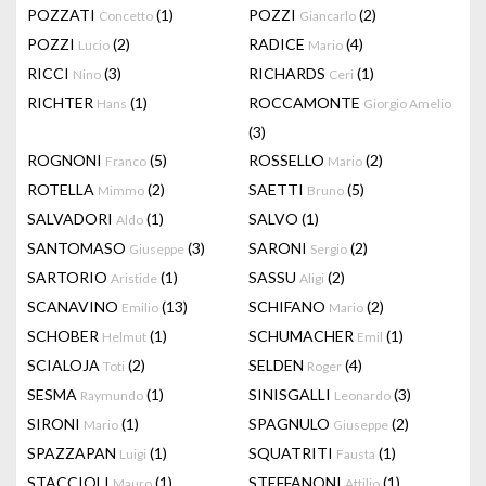
POZZATI
(1)
POZZI
(2)
Concetto
Giancarlo
POZZI
(2)
RADICE
(4)
Lucio
Mario
RICCI
(3)
RICHARDS
(1)
Nino
Ceri
RICHTER
(1)
ROCCAMONTE
Hans
Giorgio Amelio
(3)
ROGNONI
(5)
ROSSELLO
(2)
Franco
Mario
ROTELLA
(2)
SAETTI
(5)
Mimmo
Bruno
SALVADORI
(1)
SALVO
(1)
Aldo
SANTOMASO
(3)
SARONI
(2)
Giuseppe
Sergio
SARTORIO
(1)
SASSU
(2)
Aristide
Aligi
SCANAVINO
(13)
SCHIFANO
(2)
Emilio
Mario
SCHOBER
(1)
SCHUMACHER
(1)
Helmut
Emil
SCIALOJA
(2)
SELDEN
(4)
Toti
Roger
SESMA
(1)
SINISGALLI
(3)
Raymundo
Leonardo
SIRONI
(1)
SPAGNULO
(2)
Mario
Giuseppe
SPAZZAPAN
(1)
SQUATRITI
(1)
Luigi
Fausta
STACCIOLI
(1)
STEFFANONI
(1)
Mauro
Attilio