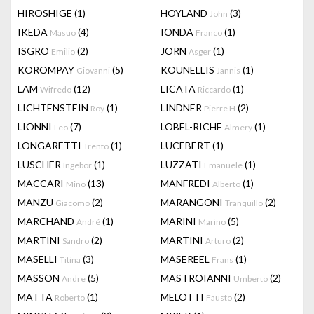
HIROSHIGE
(1)
HOYLAND
(3)
John
IKEDA
(4)
IONDA
(1)
Masuo
Franco
ISGRO
(2)
JORN
(1)
Emilio
Asger
KOROMPAY
(5)
KOUNELLIS
(1)
Giovanni
Jannis
LAM
(12)
LICATA
(1)
Wifredo
Riccardo
LICHTENSTEIN
(1)
LINDNER
(2)
Roy
Pierre H
LIONNI
(7)
LOBEL-RICHE
(1)
Leo
Almery
LONGARETTI
(1)
LUCEBERT
(1)
Trento
LUSCHER
(1)
LUZZATI
(1)
Ingebor
Emanuele
MACCARI
(13)
MANFREDI
(1)
Mino
Alberto
MANZU
(2)
MARANGONI
(2)
Giacomo
Tranquillo
MARCHAND
(1)
MARINI
(5)
André
Marino
MARTINI
(2)
MARTINI
(2)
Sandro
Arturo
MASELLI
(3)
MASEREEL
(1)
Titina
Frans
MASSON
(5)
MASTROIANNI
(2)
Andre
Umberto
MATTA
(1)
MELOTTI
(2)
Roberto
Fausto