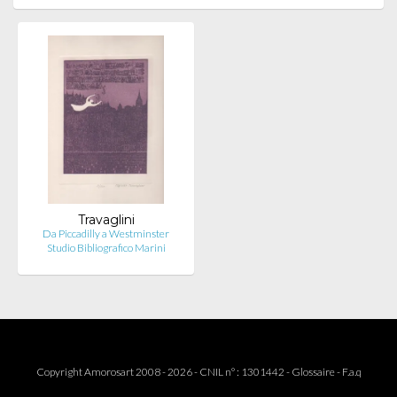
Travaglini
Da Piccadilly a Westminster
Studio Bibliografico Marini
Copyright Amorosart 2008 - 2026 - CNIL n° : 1301442 -
Glossaire
-
F.a.q