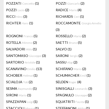
POZZATI
(1)
POZZI
(2)
Concetto
Giancarlo
POZZI
(2)
RADICE
(4)
Lucio
Mario
RICCI
(3)
RICHARDS
(1)
Nino
Ceri
RICHTER
(1)
ROCCAMONTE
Hans
Giorgio Amelio
(3)
ROGNONI
(5)
ROSSELLO
(2)
Franco
Mario
ROTELLA
(2)
SAETTI
(5)
Mimmo
Bruno
SALVADORI
(1)
SALVO
(1)
Aldo
SANTOMASO
(3)
SARONI
(2)
Giuseppe
Sergio
SARTORIO
(1)
SASSU
(2)
Aristide
Aligi
SCANAVINO
(13)
SCHIFANO
(2)
Emilio
Mario
SCHOBER
(1)
SCHUMACHER
(1)
Helmut
Emil
SCIALOJA
(2)
SELDEN
(4)
Toti
Roger
SESMA
(1)
SINISGALLI
(3)
Raymundo
Leonardo
SIRONI
(1)
SPAGNULO
(2)
Mario
Giuseppe
SPAZZAPAN
(1)
SQUATRITI
(1)
Luigi
Fausta
STACCIOLI
(1)
STEFFANONI
(1)
Mauro
Attilio