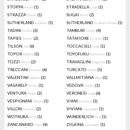
STOPPA
(1)
STRADELLA
(1)
Paulo
Luigi
STRAZZA
(1)
SUGAI
(2)
Guido
Kumi
SUTHERLAND
(1)
SUTHERLAND
(1)
Graham
Graham Vivian
TADINI
(3)
TAMBURI
(4)
Emilio
Orfeo
TÀPIES
(2)
TATAFIORE
(1)
Antoni
Ernesto
TILSON
(6)
TOCCACIELI
(1)
Joe
Luigi
TOPOR
(1)
TOYOFUKU
(1)
Roland
Tomonori
TOZZI
(2)
TRAVAGLINI
(1)
Mario
Edgardo
TRECCANI
(6)
TURCATO
(5)
Ernesto
Giulio
VALENTINI
(2)
VALLMITJANA
(1)
Walter
Abel
VASARELY
(1)
VEDOVA
(1)
Victor
Emilio
VENTURA
(2)
VERONESI
(6)
Paolo
Luigi
VESPIGNANI
(1)
VIANI
(1)
Renzo
Lorenzo
VILLON
(2)
VIVIANI
(1)
Jacques
Giuseppe
WOTRUBA
(1)
WUNDERLICH
(1)
Fritz
Paul
ZANCANARO
(4)
ZIGAINA
(1)
Tono
Giuseppe