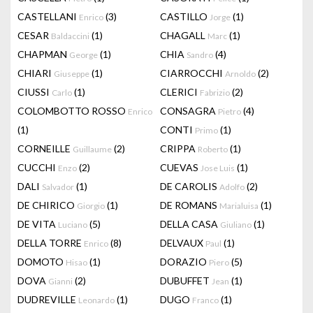
CASTELLANI
(3)
CASTILLO
(1)
Enrico
Jorge
CESAR
(1)
CHAGALL
(1)
Baldaccini
Marc
CHAPMAN
(1)
CHIA
(4)
George
Sandro
CHIARI
(1)
CIARROCCHI
(2)
Giuseppe
Arnoldo
CIUSSI
(1)
CLERICI
(2)
Carlo
Fabrizio
COLOMBOTTO ROSSO
CONSAGRA
(4)
Enrico
Pietro
(1)
CONTI
(1)
Primo
CORNEILLE
(2)
CRIPPA
(1)
Guillaume
Roberto
CUCCHI
(2)
CUEVAS
(1)
Enzo
Jose Luis
DALI
(1)
DE CAROLIS
(2)
Salvador
Adolfo
DE CHIRICO
(1)
DE ROMANS
(1)
Giorgio
Marialuisa
DE VITA
(5)
DELLA CASA
(1)
Luciano
Giuliano
DELLA TORRE
(8)
DELVAUX
(1)
Enrico
Paul
DOMOTO
(1)
DORAZIO
(5)
Hisao
Piero
DOVA
(2)
DUBUFFET
(1)
Gianni
Jean
DUDREVILLE
(1)
DUGO
(1)
Leonardo
Franco