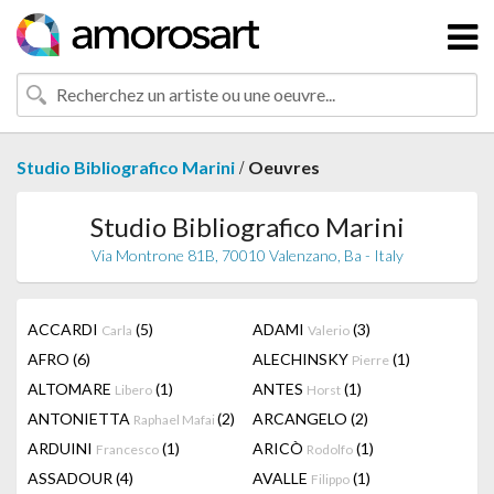
/
Studio Bibliografico Marini
Oeuvres
Studio Bibliografico Marini
Via Montrone 81B, 70010 Valenzano, Ba - Italy
ACCARDI
(5)
ADAMI
(3)
Carla
Valerio
AFRO
(6)
ALECHINSKY
(1)
Pierre
ALTOMARE
(1)
ANTES
(1)
Libero
Horst
ANTONIETTA
(2)
ARCANGELO
(2)
Raphael Mafai
ARDUINI
(1)
ARICÒ
(1)
Francesco
Rodolfo
ASSADOUR
(4)
AVALLE
(1)
Filippo