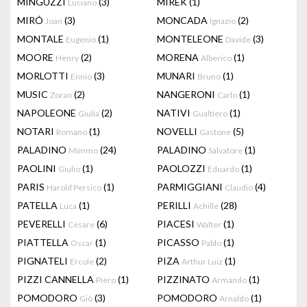
MINGUZZI
(3)
MIREK
(1)
Luciano
MIRÓ
(3)
MONCADA
(2)
Joan
Ignazio
MONTALE
(1)
MONTELEONE
(3)
Eugenio
Davide
MOORE
(2)
MORENA
(1)
Henry
Alberico
MORLOTTI
(3)
MUNARI
(1)
Ennio
Bruno
MUSIC
(2)
NANGERONI
(1)
Zoran
Carlo
NAPOLEONE
(2)
NATIVI
(1)
Giulia
Gualtiero
NOTARI
(1)
NOVELLI
(5)
Romano
Gastone
PALADINO
(24)
PALADINO
(1)
Mimmo
Salvatore
PAOLINI
(1)
PAOLOZZI
(1)
Giulio
Eduardo
PARIS
(1)
PARMIGGIANI
(4)
Harold Persico
Claudio
PATELLA
(1)
PERILLI
(28)
Luca
Achille
PEVERELLI
(6)
PIACESI
(1)
Cesare
Walter
PIATTELLA
(1)
PICASSO
(1)
Oscar
Pablo
PIGNATELI
(2)
PIZA
(1)
Ercole
Arthur Luiz
PIZZI CANNELLA
(1)
PIZZINATO
(1)
Piero
Armando
POMODORO
(3)
POMODORO
(1)
Giò
Arnaldo