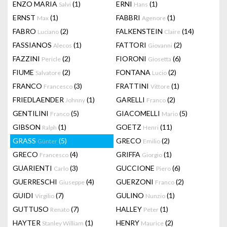
ENZO MARIA
(1)
ERNI
(1)
Salvi
Hans
ERNST
(1)
FABBRI
(1)
Max
Agenore
FABRO
(2)
FALKENSTEIN
(14)
Luciano
Claire
FASSIANOS
(1)
FATTORI
(2)
Alecos
Giovanni
FAZZINI
(2)
FIORONI
(6)
Pericle
Giosetta
FIUME
(2)
FONTANA
(2)
Salvatore
Lucio
FRANCO
(3)
FRATTINI
(1)
Francesco
Vittore
FRIEDLAENDER
(1)
GARELLI
(2)
Johnny
Franco
GENTILINI
(5)
GIACOMELLI
(5)
Franco
Mario
GIBSON
(1)
GOETZ
(11)
Ralph
Henri
GRASS
(5)
GRECO
(2)
Günter
Emilio
GRECO
(4)
GRIFFA
(1)
Francesco
Giorgio
GUARIENTI
(3)
GUCCIONE
(6)
Carlo
Piero
GUERRESCHI
(4)
GUERZONI
(2)
Giuseppe
Franco
GUIDI
(7)
GULINO
(1)
Virgilio
Nunzio
GUTTUSO
(7)
HALLEY
(1)
Renato
Peter
HAYTER
(1)
HENRY
(2)
Stanley William
Maurice