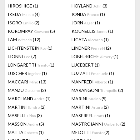
HIROSHIGE
(1)
HOYLAND
(3)
John
IKEDA
(4)
IONDA
(1)
Masuo
Franco
ISGRO
(2)
JORN
(1)
Emilio
Asger
KOROMPAY
(5)
KOUNELLIS
(1)
Giovanni
Jannis
LAM
(12)
LICATA
(1)
Wifredo
Riccardo
LICHTENSTEIN
(1)
LINDNER
(2)
Roy
Pierre H
LIONNI
(7)
LOBEL-RICHE
(1)
Leo
Almery
LONGARETTI
(1)
LUCEBERT
(1)
Trento
LUSCHER
(1)
LUZZATI
(1)
Ingebor
Emanuele
MACCARI
(13)
MANFREDI
(1)
Mino
Alberto
MANZU
(2)
MARANGONI
(2)
Giacomo
Tranquillo
MARCHAND
(1)
MARINI
(5)
André
Marino
MARTINI
(2)
MARTINI
(2)
Sandro
Arturo
MASELLI
(3)
MASEREEL
(1)
Titina
Frans
MASSON
(5)
MASTROIANNI
(2)
Andre
Umberto
MATTA
(1)
MELOTTI
(2)
Roberto
Fausto