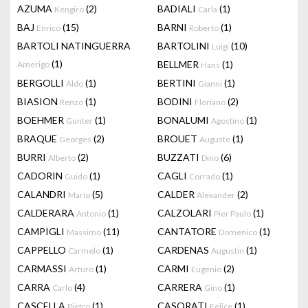
AZUMA
(2)
BADIALI
(1)
Kengiro
Carla
BAJ
(15)
BARNI
(1)
Enrico
Roberto
BARTOLI NATINGUERRA
BARTOLINI
(10)
Luigi
(1)
BELLMER
(1)
Amerigo
Hans
BERGOLLI
(1)
BERTINI
(1)
Aldo
Gianni
BIASION
(1)
BODINI
(2)
Renzo
Floriano
BOEHMER
(1)
BONALUMI
(1)
Gunter
Agostino
BRAQUE
(2)
BROUET
(1)
Georges
Auguste
BURRI
(2)
BUZZATI
(6)
Alberto
Dino
CADORIN
(1)
CAGLI
(1)
Guido
Corrado
CALANDRI
(5)
CALDER
(2)
Mario
Alexander
CALDERARA
(1)
CALZOLARI
(1)
Antonio
Pier Paulo
CAMPIGLI
(11)
CANTATORE
(1)
Massimo
Domenico
CAPPELLO
(1)
CARDENAS
(1)
Carmelo
Augustin
CARMASSI
(1)
CARMI
(2)
Arturo
Eugenio
CARRA
(4)
CARRERA
(1)
Carlo
Gino
CASCELLA
(1)
CASORATI
(1)
Pietro
Felice