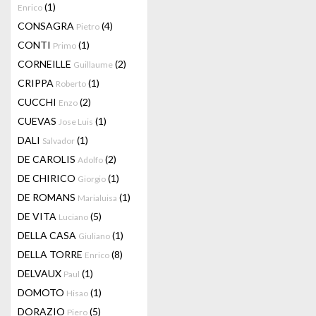
(1)
Enrico
CONSAGRA
(4)
Pietro
CONTI
(1)
Primo
CORNEILLE
(2)
Guillaume
CRIPPA
(1)
Roberto
CUCCHI
(2)
Enzo
CUEVAS
(1)
Jose Luis
DALI
(1)
Salvador
DE CAROLIS
(2)
Adolfo
DE CHIRICO
(1)
Giorgio
DE ROMANS
(1)
Marialuisa
DE VITA
(5)
Luciano
DELLA CASA
(1)
Giuliano
DELLA TORRE
(8)
Enrico
DELVAUX
(1)
Paul
DOMOTO
(1)
Hisao
DORAZIO
(5)
Piero