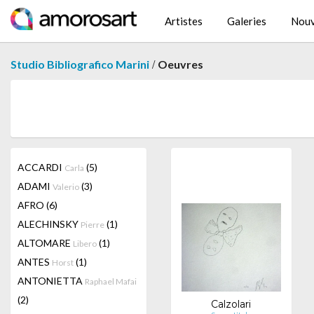
Artistes
Galeries
Nouv
/
Studio Bibliografico Marini
Oeuvres
ACCARDI
(5)
Carla
ADAMI
(3)
Valerio
AFRO
(6)
ALECHINSKY
(1)
Pierre
ALTOMARE
(1)
Libero
ANTES
(1)
Horst
ANTONIETTA
Raphael Mafai
(2)
Calzolari