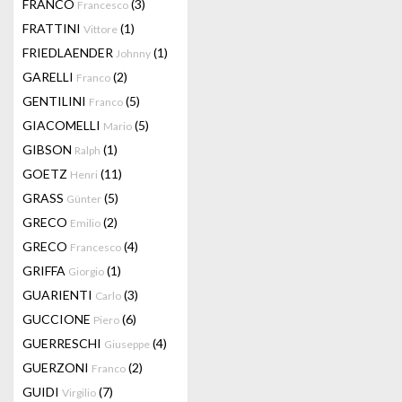
FRANCO
(3)
Francesco
FRATTINI
(1)
Vittore
FRIEDLAENDER
(1)
Johnny
GARELLI
(2)
Franco
GENTILINI
(5)
Franco
GIACOMELLI
(5)
Mario
GIBSON
(1)
Ralph
GOETZ
(11)
Henri
GRASS
(5)
Günter
GRECO
(2)
Emilio
GRECO
(4)
Francesco
GRIFFA
(1)
Giorgio
GUARIENTI
(3)
Carlo
GUCCIONE
(6)
Piero
GUERRESCHI
(4)
Giuseppe
GUERZONI
(2)
Franco
GUIDI
(7)
Virgilio