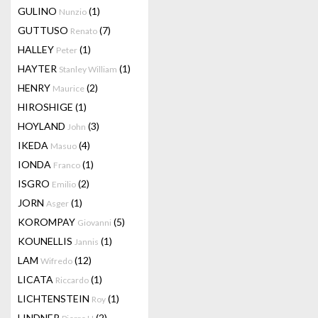
GULINO
(1)
Nunzio
GUTTUSO
(7)
Renato
HALLEY
(1)
Peter
HAYTER
(1)
Stanley William
HENRY
(2)
Maurice
HIROSHIGE
(1)
HOYLAND
(3)
John
IKEDA
(4)
Masuo
IONDA
(1)
Franco
ISGRO
(2)
Emilio
JORN
(1)
Asger
KOROMPAY
(5)
Giovanni
KOUNELLIS
(1)
Jannis
LAM
(12)
Wifredo
LICATA
(1)
Riccardo
LICHTENSTEIN
(1)
Roy
LINDNER
(2)