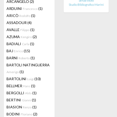
Senza titolo
ARCANGELO
(2)
Studio Bibliografico Marini
ARDUINI
(1)
Francesco
ARICÒ
(1)
Rodolfo
ASSADOUR
(4)
AVALLE
(1)
Filippo
AZUMA
(2)
Kengiro
BADIALI
(1)
Carla
BAJ
(15)
Enrico
BARNI
(1)
Roberto
BARTOLI NATINGUERRA
(1)
Amerigo
BARTOLINI
(10)
Luigi
BELLMER
(1)
Hans
BERGOLLI
(1)
Aldo
BERTINI
(1)
Gianni
BIASION
(1)
Renzo
BODINI
(2)
Floriano