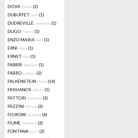
DOVA
(2)
Gianni
DUBUFFET
(1)
Jean
DUDREVILLE
(1)
Leonardo
DUGO
(1)
Franco
ENZO MARIA
(1)
Salvi
ERNI
(1)
Hans
ERNST
(1)
Max
FABBRI
(1)
Agenore
FABRO
(2)
Luciano
FALKENSTEIN
(14)
Claire
FASSIANOS
(1)
Alecos
FATTORI
(2)
Giovanni
FAZZINI
(2)
Pericle
FIORONI
(6)
Giosetta
FIUME
(2)
Salvatore
FONTANA
(2)
Lucio