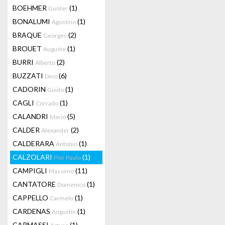
BOEHMER
(1)
Gunter
BONALUMI
(1)
Agostino
BRAQUE
(2)
Georges
BROUET
(1)
Auguste
BURRI
(2)
Alberto
BUZZATI
(6)
Dino
CADORIN
(1)
Guido
CAGLI
(1)
Corrado
CALANDRI
(5)
Mario
CALDER
(2)
Alexander
CALDERARA
(1)
Antonio
CALZOLARI
(1)
Pier Paulo
CAMPIGLI
(11)
Massimo
CANTATORE
(1)
Domenico
CAPPELLO
(1)
Carmelo
CARDENAS
(1)
Augustin
CARMASSI
(1)