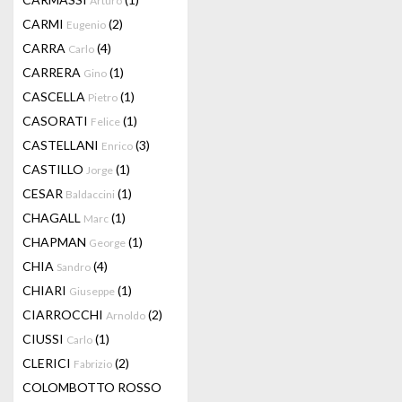
Arturo
CARMI
(2)
Eugenio
CARRA
(4)
Carlo
CARRERA
(1)
Gino
CASCELLA
(1)
Pietro
CASORATI
(1)
Felice
CASTELLANI
(3)
Enrico
CASTILLO
(1)
Jorge
CESAR
(1)
Baldaccini
CHAGALL
(1)
Marc
CHAPMAN
(1)
George
CHIA
(4)
Sandro
CHIARI
(1)
Giuseppe
CIARROCCHI
(2)
Arnoldo
CIUSSI
(1)
Carlo
CLERICI
(2)
Fabrizio
COLOMBOTTO ROSSO