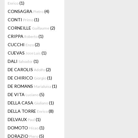
(1)
Enrico
CONSAGRA
(4)
Pietro
CONTI
(1)
Primo
CORNEILLE
(2)
Guillaume
CRIPPA
(1)
Roberto
CUCCHI
(2)
Enzo
CUEVAS
(1)
Jose Luis
DALI
(1)
Salvador
DE CAROLIS
(2)
Adolfo
DE CHIRICO
(1)
Giorgio
DE ROMANS
(1)
Marialuisa
DE VITA
(5)
Luciano
DELLA CASA
(1)
Giuliano
DELLA TORRE
(8)
Enrico
DELVAUX
(1)
Paul
DOMOTO
(1)
Hisao
DORAZIO
(5)
Piero