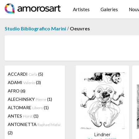
Artistes
Galeries
Nouv
/
Studio Bibliografico Marini
Oeuvres
ACCARDI
(5)
Carla
ADAMI
(3)
Valerio
AFRO
(6)
ALECHINSKY
(1)
Pierre
ALTOMARE
(1)
Libero
ANTES
(1)
Horst
ANTONIETTA
Raphael Mafai
(2)
Lindner