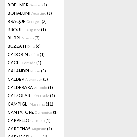
BOEHMER
(1)
Gunter
BONALUMI
(1)
Agostino
BRAQUE
(2)
Georges
BROUET
(1)
Auguste
BURRI
(2)
Alberto
BUZZATI
(6)
Dino
CADORIN
(1)
Guido
CAGLI
(1)
Corrado
CALANDRI
(5)
Mario
CALDER
(2)
Alexander
CALDERARA
(1)
Antonio
CALZOLARI
(1)
Pier Paulo
CAMPIGLI
(11)
Massimo
CANTATORE
(1)
Domenico
CAPPELLO
(1)
Carmelo
CARDENAS
(1)
Augustin
CARMASSI
(1)