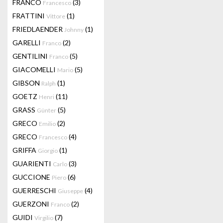
FRANCO
(3)
Francesco
FRATTINI
(1)
Vittore
FRIEDLAENDER
(1)
Johnny
GARELLI
(2)
Franco
GENTILINI
(5)
Franco
GIACOMELLI
(5)
Mario
GIBSON
(1)
Ralph
GOETZ
(11)
Henri
GRASS
(5)
Günter
GRECO
(2)
Emilio
GRECO
(4)
Francesco
GRIFFA
(1)
Giorgio
GUARIENTI
(3)
Carlo
GUCCIONE
(6)
Piero
GUERRESCHI
(4)
Giuseppe
GUERZONI
(2)
Franco
GUIDI
(7)
Virgilio