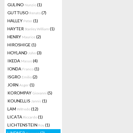
GULINO
(1)
Nunzio
GUTTUSO
(7)
Renato
HALLEY
(1)
Peter
HAYTER
(1)
Stanley William
HENRY
(2)
Maurice
HIROSHIGE
(1)
HOYLAND
(3)
John
IKEDA
(4)
Masuo
IONDA
(1)
Franco
ISGRO
(2)
Emilio
JORN
(1)
Asger
KOROMPAY
(5)
Giovanni
KOUNELLIS
(1)
Jannis
LAM
(12)
Wifredo
LICATA
(1)
Riccardo
LICHTENSTEIN
(1)
Roy
LINDNER
(2)