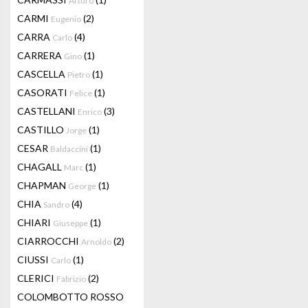
Arturo
CARMI
(2)
Eugenio
CARRA
(4)
Carlo
CARRERA
(1)
Gino
CASCELLA
(1)
Pietro
CASORATI
(1)
Felice
CASTELLANI
(3)
Enrico
CASTILLO
(1)
Jorge
CESAR
(1)
Baldaccini
CHAGALL
(1)
Marc
CHAPMAN
(1)
George
CHIA
(4)
Sandro
CHIARI
(1)
Giuseppe
CIARROCCHI
(2)
Arnoldo
CIUSSI
(1)
Carlo
CLERICI
(2)
Fabrizio
COLOMBOTTO ROSSO