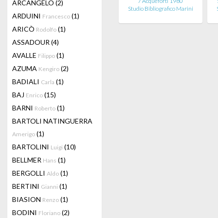
7 Acqueforti 1980
ARCANGELO
(2)
Studio Bibliografico Marini
ARDUINI
(1)
Francesco
ARICÒ
(1)
Rodolfo
ASSADOUR
(4)
AVALLE
(1)
Filippo
AZUMA
(2)
Kengiro
BADIALI
(1)
Carla
BAJ
(15)
Enrico
BARNI
(1)
Roberto
BARTOLI NATINGUERRA
(1)
Amerigo
BARTOLINI
(10)
Luigi
BELLMER
(1)
Hans
BERGOLLI
(1)
Aldo
BERTINI
(1)
Gianni
BIASION
(1)
Renzo
BODINI
(2)
Floriano