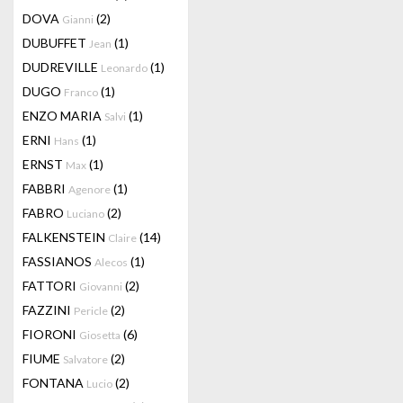
DOVA
(2)
Gianni
DUBUFFET
(1)
Jean
DUDREVILLE
(1)
Leonardo
DUGO
(1)
Franco
ENZO MARIA
(1)
Salvi
ERNI
(1)
Hans
ERNST
(1)
Max
FABBRI
(1)
Agenore
FABRO
(2)
Luciano
FALKENSTEIN
(14)
Claire
FASSIANOS
(1)
Alecos
FATTORI
(2)
Giovanni
FAZZINI
(2)
Pericle
FIORONI
(6)
Giosetta
FIUME
(2)
Salvatore
FONTANA
(2)
Lucio