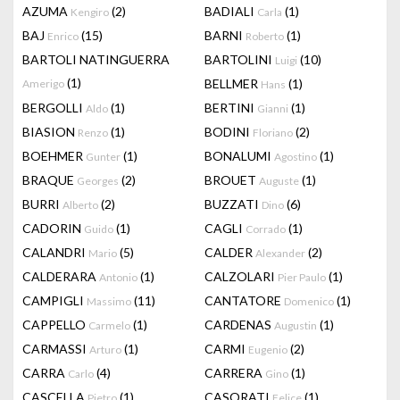
AZUMA
(2)
BADIALI
(1)
Kengiro
Carla
BAJ
(15)
BARNI
(1)
Enrico
Roberto
BARTOLI NATINGUERRA
BARTOLINI
(10)
Luigi
(1)
BELLMER
(1)
Amerigo
Hans
BERGOLLI
(1)
BERTINI
(1)
Aldo
Gianni
BIASION
(1)
BODINI
(2)
Renzo
Floriano
BOEHMER
(1)
BONALUMI
(1)
Gunter
Agostino
BRAQUE
(2)
BROUET
(1)
Georges
Auguste
BURRI
(2)
BUZZATI
(6)
Alberto
Dino
CADORIN
(1)
CAGLI
(1)
Guido
Corrado
CALANDRI
(5)
CALDER
(2)
Mario
Alexander
CALDERARA
(1)
CALZOLARI
(1)
Antonio
Pier Paulo
CAMPIGLI
(11)
CANTATORE
(1)
Massimo
Domenico
CAPPELLO
(1)
CARDENAS
(1)
Carmelo
Augustin
CARMASSI
(1)
CARMI
(2)
Arturo
Eugenio
CARRA
(4)
CARRERA
(1)
Carlo
Gino
CASCELLA
(1)
CASORATI
(1)
Pietro
Felice