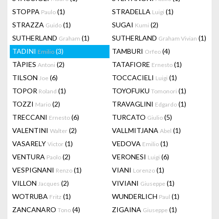
STOPPA
(1)
STRADELLA
(1)
Paulo
Luigi
STRAZZA
(1)
SUGAI
(2)
Guido
Kumi
SUTHERLAND
(1)
SUTHERLAND
(1)
Graham
Graham Vivian
TADINI
(3)
TAMBURI
(4)
Emilio
Orfeo
TÀPIES
(2)
TATAFIORE
(1)
Antoni
Ernesto
TILSON
(6)
TOCCACIELI
(1)
Joe
Luigi
TOPOR
(1)
TOYOFUKU
(1)
Roland
Tomonori
TOZZI
(2)
TRAVAGLINI
(1)
Mario
Edgardo
TRECCANI
(6)
TURCATO
(5)
Ernesto
Giulio
VALENTINI
(2)
VALLMITJANA
(1)
Walter
Abel
VASARELY
(1)
VEDOVA
(1)
Victor
Emilio
VENTURA
(2)
VERONESI
(6)
Paolo
Luigi
VESPIGNANI
(1)
VIANI
(1)
Renzo
Lorenzo
VILLON
(2)
VIVIANI
(1)
Jacques
Giuseppe
WOTRUBA
(1)
WUNDERLICH
(1)
Fritz
Paul
ZANCANARO
(4)
ZIGAINA
(1)
Tono
Giuseppe