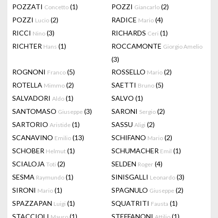
POZZATI
(1)
POZZI
(2)
Concetto
Giancarlo
POZZI
(2)
RADICE
(4)
Lucio
Mario
RICCI
(3)
RICHARDS
(1)
Nino
Ceri
RICHTER
(1)
ROCCAMONTE
Hans
Giorgio Amelio
(3)
ROGNONI
(5)
ROSSELLO
(2)
Franco
Mario
ROTELLA
(2)
SAETTI
(5)
Mimmo
Bruno
SALVADORI
(1)
SALVO
(1)
Aldo
SANTOMASO
(3)
SARONI
(2)
Giuseppe
Sergio
SARTORIO
(1)
SASSU
(2)
Aristide
Aligi
SCANAVINO
(13)
SCHIFANO
(2)
Emilio
Mario
SCHOBER
(1)
SCHUMACHER
(1)
Helmut
Emil
SCIALOJA
(2)
SELDEN
(4)
Toti
Roger
SESMA
(1)
SINISGALLI
(3)
Raymundo
Leonardo
SIRONI
(1)
SPAGNULO
(2)
Mario
Giuseppe
SPAZZAPAN
(1)
SQUATRITI
(1)
Luigi
Fausta
STACCIOLI
(1)
STEFFANONI
(1)
Mauro
Attilio