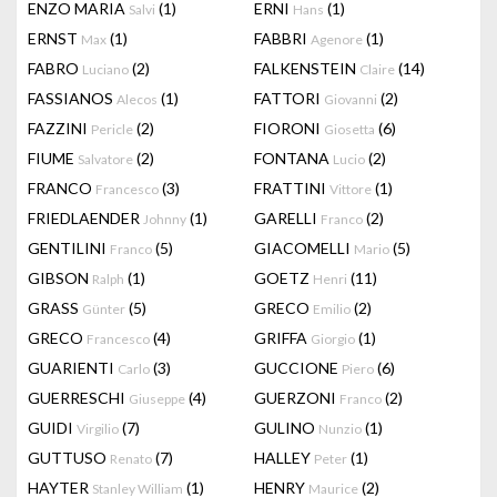
ENZO MARIA
(1)
ERNI
(1)
Salvi
Hans
ERNST
(1)
FABBRI
(1)
Max
Agenore
FABRO
(2)
FALKENSTEIN
(14)
Luciano
Claire
FASSIANOS
(1)
FATTORI
(2)
Alecos
Giovanni
FAZZINI
(2)
FIORONI
(6)
Pericle
Giosetta
FIUME
(2)
FONTANA
(2)
Salvatore
Lucio
FRANCO
(3)
FRATTINI
(1)
Francesco
Vittore
FRIEDLAENDER
(1)
GARELLI
(2)
Johnny
Franco
GENTILINI
(5)
GIACOMELLI
(5)
Franco
Mario
GIBSON
(1)
GOETZ
(11)
Ralph
Henri
GRASS
(5)
GRECO
(2)
Günter
Emilio
GRECO
(4)
GRIFFA
(1)
Francesco
Giorgio
GUARIENTI
(3)
GUCCIONE
(6)
Carlo
Piero
GUERRESCHI
(4)
GUERZONI
(2)
Giuseppe
Franco
GUIDI
(7)
GULINO
(1)
Virgilio
Nunzio
GUTTUSO
(7)
HALLEY
(1)
Renato
Peter
HAYTER
(1)
HENRY
(2)
Stanley William
Maurice