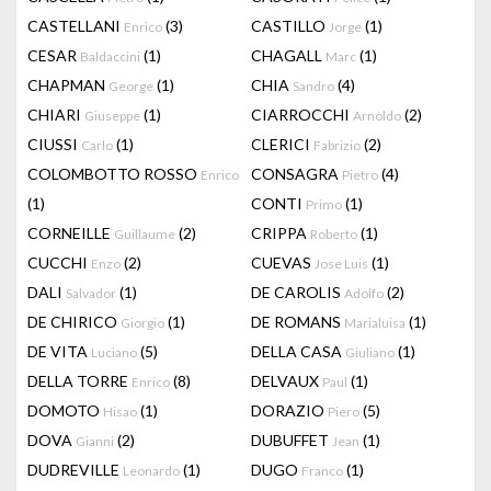
CASTELLANI
(3)
CASTILLO
(1)
Enrico
Jorge
CESAR
(1)
CHAGALL
(1)
Baldaccini
Marc
CHAPMAN
(1)
CHIA
(4)
George
Sandro
CHIARI
(1)
CIARROCCHI
(2)
Giuseppe
Arnoldo
CIUSSI
(1)
CLERICI
(2)
Carlo
Fabrizio
COLOMBOTTO ROSSO
CONSAGRA
(4)
Enrico
Pietro
(1)
CONTI
(1)
Primo
CORNEILLE
(2)
CRIPPA
(1)
Guillaume
Roberto
CUCCHI
(2)
CUEVAS
(1)
Enzo
Jose Luis
DALI
(1)
DE CAROLIS
(2)
Salvador
Adolfo
DE CHIRICO
(1)
DE ROMANS
(1)
Giorgio
Marialuisa
DE VITA
(5)
DELLA CASA
(1)
Luciano
Giuliano
DELLA TORRE
(8)
DELVAUX
(1)
Enrico
Paul
DOMOTO
(1)
DORAZIO
(5)
Hisao
Piero
DOVA
(2)
DUBUFFET
(1)
Gianni
Jean
DUDREVILLE
(1)
DUGO
(1)
Leonardo
Franco