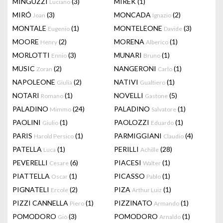
MINGUZZI
(3)
MIREK
(1)
Luciano
MIRÓ
(3)
MONCADA
(2)
Joan
Ignazio
MONTALE
(1)
MONTELEONE
(3)
Eugenio
Davide
MOORE
(2)
MORENA
(1)
Henry
Alberico
MORLOTTI
(3)
MUNARI
(1)
Ennio
Bruno
MUSIC
(2)
NANGERONI
(1)
Zoran
Carlo
NAPOLEONE
(2)
NATIVI
(1)
Giulia
Gualtiero
NOTARI
(1)
NOVELLI
(5)
Romano
Gastone
PALADINO
(24)
PALADINO
(1)
Mimmo
Salvatore
PAOLINI
(1)
PAOLOZZI
(1)
Giulio
Eduardo
PARIS
(1)
PARMIGGIANI
(4)
Harold Persico
Claudio
PATELLA
(1)
PERILLI
(28)
Luca
Achille
PEVERELLI
(6)
PIACESI
(1)
Cesare
Walter
PIATTELLA
(1)
PICASSO
(1)
Oscar
Pablo
PIGNATELI
(2)
PIZA
(1)
Ercole
Arthur Luiz
PIZZI CANNELLA
(1)
PIZZINATO
(1)
Piero
Armando
POMODORO
(3)
POMODORO
(1)
Giò
Arnaldo