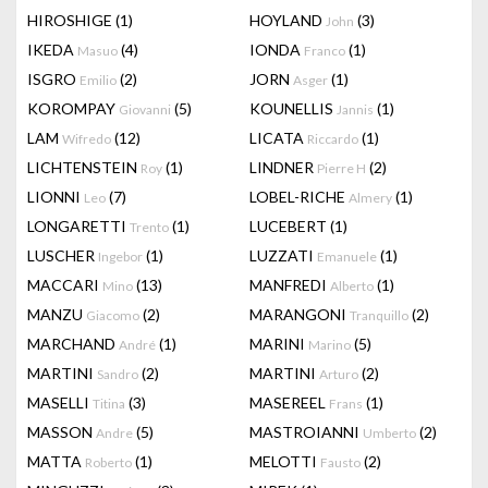
HIROSHIGE
(1)
HOYLAND
(3)
John
IKEDA
(4)
IONDA
(1)
Masuo
Franco
ISGRO
(2)
JORN
(1)
Emilio
Asger
KOROMPAY
(5)
KOUNELLIS
(1)
Giovanni
Jannis
LAM
(12)
LICATA
(1)
Wifredo
Riccardo
LICHTENSTEIN
(1)
LINDNER
(2)
Roy
Pierre H
LIONNI
(7)
LOBEL-RICHE
(1)
Leo
Almery
LONGARETTI
(1)
LUCEBERT
(1)
Trento
LUSCHER
(1)
LUZZATI
(1)
Ingebor
Emanuele
MACCARI
(13)
MANFREDI
(1)
Mino
Alberto
MANZU
(2)
MARANGONI
(2)
Giacomo
Tranquillo
MARCHAND
(1)
MARINI
(5)
André
Marino
MARTINI
(2)
MARTINI
(2)
Sandro
Arturo
MASELLI
(3)
MASEREEL
(1)
Titina
Frans
MASSON
(5)
MASTROIANNI
(2)
Andre
Umberto
MATTA
(1)
MELOTTI
(2)
Roberto
Fausto