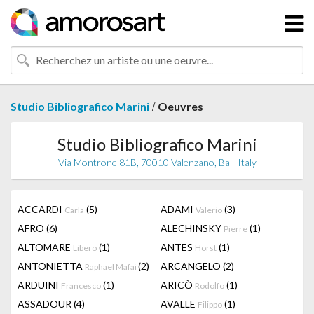
/
Studio Bibliografico Marini
Oeuvres
Studio Bibliografico Marini
Via Montrone 81B, 70010 Valenzano, Ba - Italy
ACCARDI
(5)
ADAMI
(3)
Carla
Valerio
AFRO
(6)
ALECHINSKY
(1)
Pierre
ALTOMARE
(1)
ANTES
(1)
Libero
Horst
ANTONIETTA
(2)
ARCANGELO
(2)
Raphael Mafai
ARDUINI
(1)
ARICÒ
(1)
Francesco
Rodolfo
ASSADOUR
(4)
AVALLE
(1)
Filippo