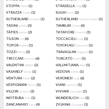
STOPPA
(1)
STRADELLA
(1)
Paulo
Luigi
STRAZZA
(1)
SUGAI
(2)
Guido
Kumi
SUTHERLAND
(1)
SUTHERLAND
(1)
Graham
Graham Vivian
TADINI
(3)
TAMBURI
(4)
Emilio
Orfeo
TÀPIES
(2)
TATAFIORE
(1)
Antoni
Ernesto
TILSON
(6)
TOCCACIELI
(1)
Joe
Luigi
TOPOR
(1)
TOYOFUKU
(1)
Roland
Tomonori
TOZZI
(2)
TRAVAGLINI
(1)
Mario
Edgardo
TRECCANI
(6)
TURCATO
(5)
Ernesto
Giulio
VALENTINI
(2)
VALLMITJANA
(1)
Walter
Abel
VASARELY
(1)
VEDOVA
(1)
Victor
Emilio
VENTURA
(2)
VERONESI
(6)
Paolo
Luigi
VESPIGNANI
(1)
VIANI
(1)
Renzo
Lorenzo
VILLON
(2)
VIVIANI
(1)
Jacques
Giuseppe
WOTRUBA
(1)
WUNDERLICH
(1)
Fritz
Paul
ZANCANARO
(4)
ZIGAINA
(1)
Tono
Giuseppe