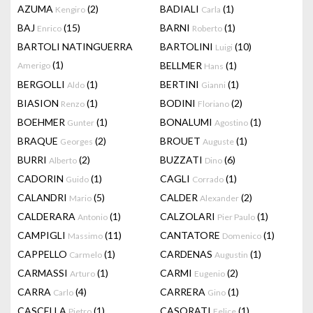
AZUMA
(2)
BADIALI
(1)
Kengiro
Carla
BAJ
(15)
BARNI
(1)
Enrico
Roberto
BARTOLI NATINGUERRA
BARTOLINI
(10)
Luigi
(1)
BELLMER
(1)
Amerigo
Hans
BERGOLLI
(1)
BERTINI
(1)
Aldo
Gianni
BIASION
(1)
BODINI
(2)
Renzo
Floriano
BOEHMER
(1)
BONALUMI
(1)
Gunter
Agostino
BRAQUE
(2)
BROUET
(1)
Georges
Auguste
BURRI
(2)
BUZZATI
(6)
Alberto
Dino
CADORIN
(1)
CAGLI
(1)
Guido
Corrado
CALANDRI
(5)
CALDER
(2)
Mario
Alexander
CALDERARA
(1)
CALZOLARI
(1)
Antonio
Pier Paulo
CAMPIGLI
(11)
CANTATORE
(1)
Massimo
Domenico
CAPPELLO
(1)
CARDENAS
(1)
Carmelo
Augustin
CARMASSI
(1)
CARMI
(2)
Arturo
Eugenio
CARRA
(4)
CARRERA
(1)
Carlo
Gino
CASCELLA
(1)
CASORATI
(1)
Pietro
Felice