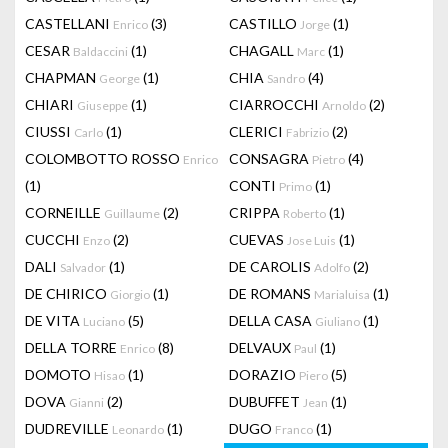
CASTELLANI
(3)
CASTILLO
(1)
Enrico
Jorge
CESAR
(1)
CHAGALL
(1)
Baldaccini
Marc
CHAPMAN
(1)
CHIA
(4)
George
Sandro
CHIARI
(1)
CIARROCCHI
(2)
Giuseppe
Arnoldo
CIUSSI
(1)
CLERICI
(2)
Carlo
Fabrizio
COLOMBOTTO ROSSO
CONSAGRA
(4)
Enrico
Pietro
(1)
CONTI
(1)
Primo
CORNEILLE
(2)
CRIPPA
(1)
Guillaume
Roberto
CUCCHI
(2)
CUEVAS
(1)
Enzo
Jose Luis
DALI
(1)
DE CAROLIS
(2)
Salvador
Adolfo
DE CHIRICO
(1)
DE ROMANS
(1)
Giorgio
Marialuisa
DE VITA
(5)
DELLA CASA
(1)
Luciano
Giuliano
DELLA TORRE
(8)
DELVAUX
(1)
Enrico
Paul
DOMOTO
(1)
DORAZIO
(5)
Hisao
Piero
DOVA
(2)
DUBUFFET
(1)
Gianni
Jean
DUDREVILLE
(1)
DUGO
(1)
Leonardo
Franco