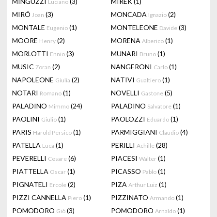
MINGUZZI
(3)
MIREK
(1)
Luciano
MIRÓ
(3)
MONCADA
(2)
Joan
Ignazio
MONTALE
(1)
MONTELEONE
(3)
Eugenio
Davide
MOORE
(2)
MORENA
(1)
Henry
Alberico
MORLOTTI
(3)
MUNARI
(1)
Ennio
Bruno
MUSIC
(2)
NANGERONI
(1)
Zoran
Carlo
NAPOLEONE
(2)
NATIVI
(1)
Giulia
Gualtiero
NOTARI
(1)
NOVELLI
(5)
Romano
Gastone
PALADINO
(24)
PALADINO
(1)
Mimmo
Salvatore
PAOLINI
(1)
PAOLOZZI
(1)
Giulio
Eduardo
PARIS
(1)
PARMIGGIANI
(4)
Harold Persico
Claudio
PATELLA
(1)
PERILLI
(28)
Luca
Achille
PEVERELLI
(6)
PIACESI
(1)
Cesare
Walter
PIATTELLA
(1)
PICASSO
(1)
Oscar
Pablo
PIGNATELI
(2)
PIZA
(1)
Ercole
Arthur Luiz
PIZZI CANNELLA
(1)
PIZZINATO
(1)
Piero
Armando
POMODORO
(3)
POMODORO
(1)
Giò
Arnaldo