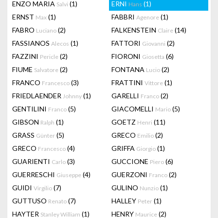
ENZO MARIA
(1)
ERNI
(1)
Salvi
Hans
ERNST
(1)
FABBRI
(1)
Max
Agenore
FABRO
(2)
FALKENSTEIN
(14)
Luciano
Claire
FASSIANOS
(1)
FATTORI
(2)
Alecos
Giovanni
FAZZINI
(2)
FIORONI
(6)
Pericle
Giosetta
FIUME
(2)
FONTANA
(2)
Salvatore
Lucio
FRANCO
(3)
FRATTINI
(1)
Francesco
Vittore
FRIEDLAENDER
(1)
GARELLI
(2)
Johnny
Franco
GENTILINI
(5)
GIACOMELLI
(5)
Franco
Mario
GIBSON
(1)
GOETZ
(11)
Ralph
Henri
GRASS
(5)
GRECO
(2)
Günter
Emilio
GRECO
(4)
GRIFFA
(1)
Francesco
Giorgio
GUARIENTI
(3)
GUCCIONE
(6)
Carlo
Piero
GUERRESCHI
(4)
GUERZONI
(2)
Giuseppe
Franco
GUIDI
(7)
GULINO
(1)
Virgilio
Nunzio
GUTTUSO
(7)
HALLEY
(1)
Renato
Peter
HAYTER
(1)
HENRY
(2)
Stanley William
Maurice