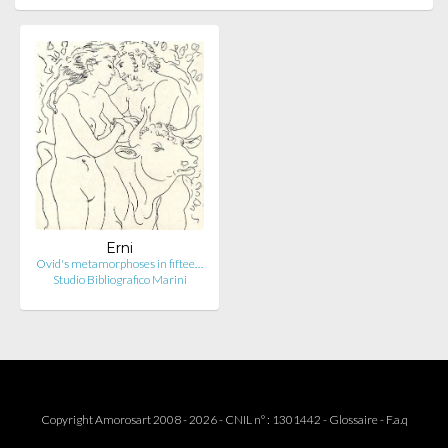
Erni
Ovid's metamorphoses in fiftee…
Studio Bibliografico Marini
Copyright Amorosart 2008 - 2026 - CNIL n° : 1301442 -
Glossaire
-
F.a.q