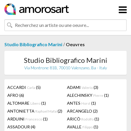
/
Studio Bibliografico Marini
Oeuvres
Studio Bibliografico Marini
Via Montrone 81B, 70010 Valenzano, Ba - Italy
ACCARDI
(5)
ADAMI
(3)
Carla
Valerio
AFRO
(6)
ALECHINSKY
(1)
Pierre
ALTOMARE
(1)
ANTES
(1)
Libero
Horst
ANTONIETTA
(2)
ARCANGELO
(2)
Raphael Mafai
ARDUINI
(1)
ARICÒ
(1)
Francesco
Rodolfo
ASSADOUR
(4)
AVALLE
(1)
Filippo