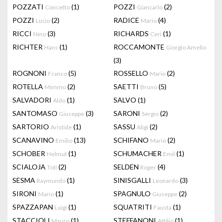
POZZATI
(1)
POZZI
(2)
Concetto
Giancarlo
POZZI
(2)
RADICE
(4)
Lucio
Mario
RICCI
(3)
RICHARDS
(1)
Nino
Ceri
RICHTER
(1)
ROCCAMONTE
Hans
Giorgio Amelio
(3)
ROGNONI
(5)
ROSSELLO
(2)
Franco
Mario
ROTELLA
(2)
SAETTI
(5)
Mimmo
Bruno
SALVADORI
(1)
SALVO
(1)
Aldo
SANTOMASO
(3)
SARONI
(2)
Giuseppe
Sergio
SARTORIO
(1)
SASSU
(2)
Aristide
Aligi
SCANAVINO
(13)
SCHIFANO
(2)
Emilio
Mario
SCHOBER
(1)
SCHUMACHER
(1)
Helmut
Emil
SCIALOJA
(2)
SELDEN
(4)
Toti
Roger
SESMA
(1)
SINISGALLI
(3)
Raymundo
Leonardo
SIRONI
(1)
SPAGNULO
(2)
Mario
Giuseppe
SPAZZAPAN
(1)
SQUATRITI
(1)
Luigi
Fausta
STACCIOLI
(1)
STEFFANONI
(1)
Mauro
Attilio