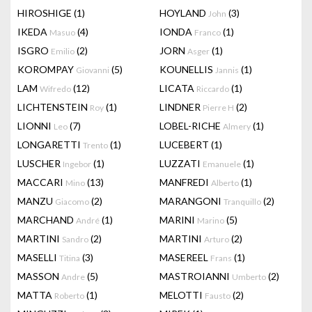
HIROSHIGE
(1)
HOYLAND
(3)
John
IKEDA
(4)
IONDA
(1)
Masuo
Franco
ISGRO
(2)
JORN
(1)
Emilio
Asger
KOROMPAY
(5)
KOUNELLIS
(1)
Giovanni
Jannis
LAM
(12)
LICATA
(1)
Wifredo
Riccardo
LICHTENSTEIN
(1)
LINDNER
(2)
Roy
Pierre H
LIONNI
(7)
LOBEL-RICHE
(1)
Leo
Almery
LONGARETTI
(1)
LUCEBERT
(1)
Trento
LUSCHER
(1)
LUZZATI
(1)
Ingebor
Emanuele
MACCARI
(13)
MANFREDI
(1)
Mino
Alberto
MANZU
(2)
MARANGONI
(2)
Giacomo
Tranquillo
MARCHAND
(1)
MARINI
(5)
André
Marino
MARTINI
(2)
MARTINI
(2)
Sandro
Arturo
MASELLI
(3)
MASEREEL
(1)
Titina
Frans
MASSON
(5)
MASTROIANNI
(2)
Andre
Umberto
MATTA
(1)
MELOTTI
(2)
Roberto
Fausto