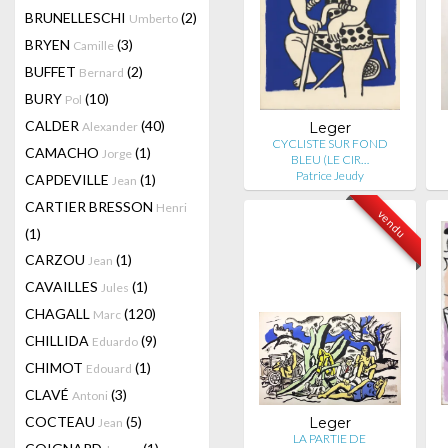
BRUNELLESCHI
(2)
Umberto
BRYEN
(3)
Camille
BUFFET
(2)
Bernard
BURY
(10)
Pol
CALDER
(40)
Alexander
Leger
CYCLISTE SUR FOND
CAMACHO
(1)
Jorge
BLEU (LE CIR…
Patrice Jeudy
CAPDEVILLE
(1)
Jean
CARTIER BRESSON
Henri
vendu
(1)
CARZOU
(1)
Jean
CAVAILLES
(1)
Jules
CHAGALL
(120)
Marc
CHILLIDA
(9)
Eduardo
CHIMOT
(1)
Edouard
CLAVÉ
(3)
Antoni
COCTEAU
(5)
Leger
Jean
LA PARTIE DE