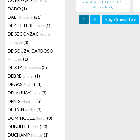
COIGNARD
(1)
James
CAMPAGNE (1951-19…
Patrice Jeudy
DADO
(1)
DALI
(21)
Salvador
1
2
Page Suivante »
DE GEETERE
(1)
Frans
DE SEGONZAC
André
(3)
Dunoyer
DE SOUZA-CARDOSO
(1)
Amadeo
DE STAEL
(2)
Nicolas
DEBRÉ
(1)
Olivier
DEGAS
(24)
Edgar
DELAUNAY
(3)
Sonia
DENIS
(3)
Maurice
DERAIN
(3)
André
DOMINGUEZ
(3)
Oscar
DUBUFFET
(10)
Jean
DUCHAMP
(1)
Marcel