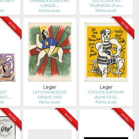
TRE II -
LA PARADE EQUESTRE I
LA CYCLISTE AU
(CIRQUE. …
TOURNESOL (Fron…
udy
Patrice Jeudy
Patrice Jeudy
vendu
vendu
Leger
Leger
S ET
LA FUNAMBULE (LE
CYCLISTE SUR FOND
(LE C…
CIRQUE 1950)
JAUNE (LE CI…
udy
Patrice Jeudy
Patrice Jeudy
vendu
vendu
vendu