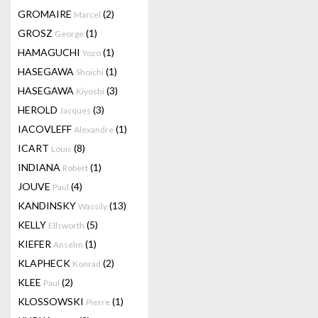
GROMAIRE
(2)
Marcel
GROSZ
(1)
George
HAMAGUCHI
(1)
Yozo
HASEGAWA
(1)
Shoichi
HASEGAWA
(3)
Kiyoshi
HEROLD
(3)
Jacques
IACOVLEFF
(1)
Alexandre
ICART
(8)
Louis
INDIANA
(1)
Robert
JOUVE
(4)
Paul
KANDINSKY
(13)
Wassily
KELLY
(5)
Ellsworth
KIEFER
(1)
Anselm
KLAPHECK
(2)
Konrad
KLEE
(2)
Paul
KLOSSOWSKI
(1)
Pierre