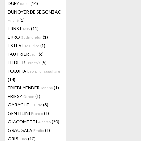
DUFY
(14)
Raoul
DUNOYER DE SEGONZAC
(1)
André
ERNST
(12)
Max
ERRO
(1)
Gudmundur
ESTEVE
(1)
Maurice
FAUTRIER
(6)
Jean
FIEDLER
(5)
François
FOUJITA
Leonard Tsuguharu
(14)
FRIEDLAENDER
(1)
Johnny
FRIESZ
(1)
Othon
GARACHE
(8)
Claude
GENTILINI
(1)
Franco
GIACOMETTI
(20)
Alberto
GRAU SALA
(1)
Emilio
GRIS
(10)
Juan