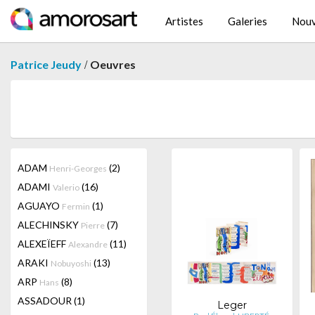
Artistes
Galeries
Nouv
/
Patrice Jeudy
Oeuvres
ADAM
(2)
Henri-Georges
ADAMI
(16)
Valerio
AGUAYO
(1)
Fermin
ALECHINSKY
(7)
Pierre
ALEXEÏEFF
(11)
Alexandre
ARAKI
(13)
Nobuyoshi
ARP
(8)
Hans
ASSADOUR
(1)
Leger