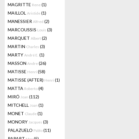
MAGRITTE
(1)
Rene
MAILLOL
(1)
Aristide
MANESSIER
(2)
Alfred
MARCOUSSIS
(3)
Louis
MARQUET
(2)
Albert
MARTIN
(3)
Charles
MARTY
(1)
André E.
MASSON
(26)
Andre
MATISSE
(58)
Henri
MATISSE (AFTER)
(1)
Henri
MATTA
(4)
Roberto
MIRÓ
(112)
Joan
MITCHELL
(1)
Joan
MONET
(1)
Claude
MONORY
(3)
Jacques
PALAZUELO
(11)
Pablo
PAPART
(5)
Max