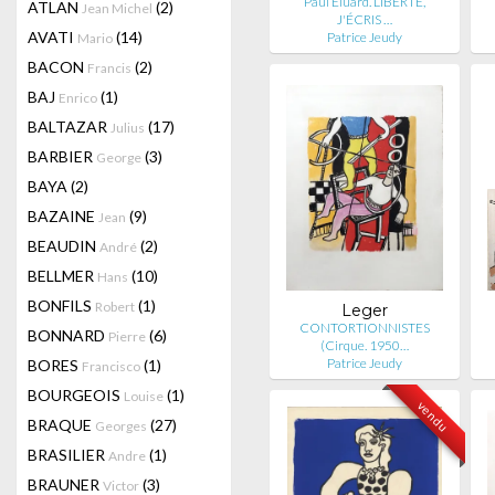
Paul Éluard. LIBERTÉ,
ATLAN
(2)
Jean Michel
J'ÉCRIS …
AVATI
(14)
Patrice Jeudy
Mario
BACON
(2)
Francis
BAJ
(1)
Enrico
BALTAZAR
(17)
Julius
BARBIER
(3)
George
BAYA
(2)
BAZAINE
(9)
Jean
BEAUDIN
(2)
André
BELLMER
(10)
Hans
BONFILS
(1)
Robert
Leger
CONTORTIONNISTES
BONNARD
(6)
Pierre
(Cirque. 1950…
Patrice Jeudy
BORES
(1)
Francisco
BOURGEOIS
(1)
Louise
vendu
BRAQUE
(27)
Georges
BRASILIER
(1)
Andre
BRAUNER
(3)
Victor