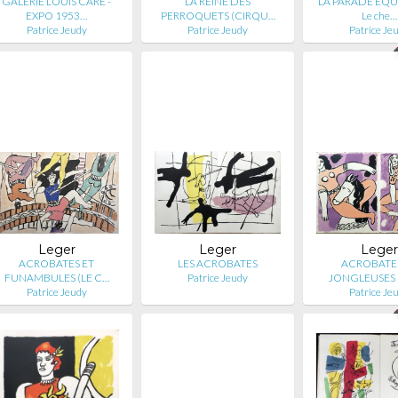
GALERIE LOUIS CARÉ -
LA REINE DES
LA PARADE EQUES
EXPO 1953…
PERROQUETS (CIRQU…
Le che…
Patrice Jeudy
Patrice Jeudy
Patrice Je
Leger
Leger
Leger
ACROBATES ET
LES ACROBATES
ACROBATE
FUNAMBULES (LE C…
Patrice Jeudy
JONGLEUSES 
Patrice Jeudy
Patrice Je