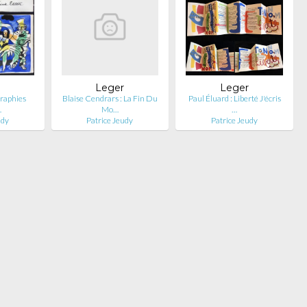
Leger
Leger
raphies
Blaise Cendrars : La Fin Du
Paul Éluard : Liberté J'écris
…
Mo…
…
udy
Patrice Jeudy
Patrice Jeudy