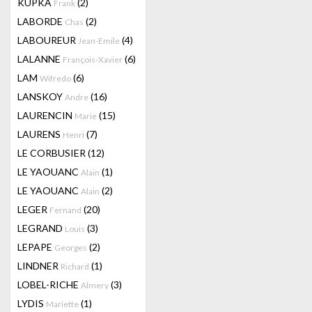
KUPKA
(2)
Frank
LABORDE
(2)
Chas
LABOUREUR
(4)
Jean-Emile
LALANNE
(6)
François-Xavier
LAM
(6)
Wifredo
LANSKOY
(16)
Andre
LAURENCIN
(15)
Marie
LAURENS
(7)
Henri
LE CORBUSIER
(12)
LE YAOUANC
(1)
Alain
LE YAOUANC
(2)
Alain
LEGER
(20)
Fernand
LEGRAND
(3)
Louis
LEPAPE
(2)
Georges
LINDNER
(1)
Richard
LOBEL-RICHE
(3)
Almery
LYDIS
(1)
Mariette