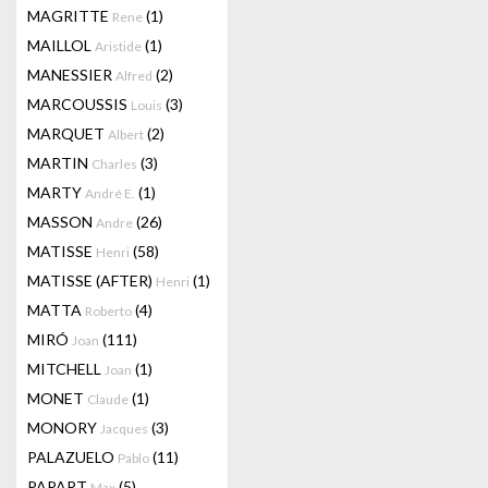
MAGRITTE
(1)
Rene
MAILLOL
(1)
Aristide
MANESSIER
(2)
Alfred
MARCOUSSIS
(3)
Louis
MARQUET
(2)
Albert
MARTIN
(3)
Charles
MARTY
(1)
André E.
MASSON
(26)
Andre
MATISSE
(58)
Henri
MATISSE (AFTER)
(1)
Henri
MATTA
(4)
Roberto
MIRÓ
(111)
Joan
MITCHELL
(1)
Joan
MONET
(1)
Claude
MONORY
(3)
Jacques
PALAZUELO
(11)
Pablo
PAPART
(5)
Max