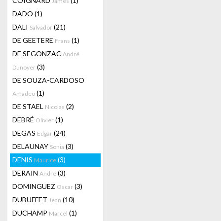
COIGNARD
(1)
James
DADO
(1)
DALI
(21)
Salvador
DE GEETERE
(1)
Frans
DE SEGONZAC
André
(3)
Dunoyer
DE SOUZA-CARDOSO
(1)
Amadeo
DE STAEL
(2)
Nicolas
DEBRÉ
(1)
Olivier
DEGAS
(24)
Edgar
DELAUNAY
(3)
Sonia
DENIS
(3)
Maurice
DERAIN
(3)
André
DOMINGUEZ
(3)
Oscar
DUBUFFET
(10)
Jean
DUCHAMP
(1)
Marcel