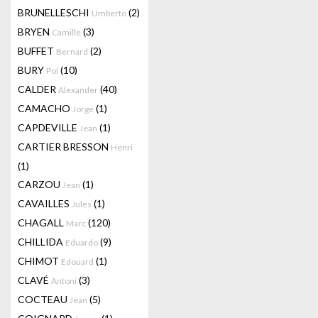
BRUNELLESCHI
(2)
Umberto
BRYEN
(3)
Camille
BUFFET
(2)
Bernard
BURY
(10)
Pol
CALDER
(40)
Alexander
CAMACHO
(1)
Jorge
CAPDEVILLE
(1)
Jean
CARTIER BRESSON
Henri
(1)
CARZOU
(1)
Jean
CAVAILLES
(1)
Jules
CHAGALL
(120)
Marc
CHILLIDA
(9)
Eduardo
CHIMOT
(1)
Edouard
CLAVÉ
(3)
Antoni
COCTEAU
(5)
Jean