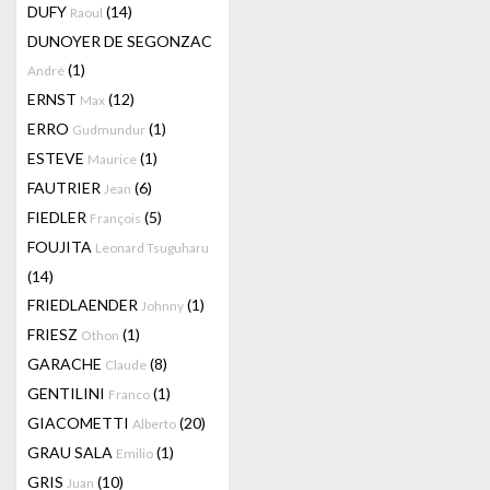
DUFY
(14)
Raoul
DUNOYER DE SEGONZAC
(1)
André
ERNST
(12)
Max
ERRO
(1)
Gudmundur
ESTEVE
(1)
Maurice
FAUTRIER
(6)
Jean
FIEDLER
(5)
François
FOUJITA
Leonard Tsuguharu
(14)
FRIEDLAENDER
(1)
Johnny
FRIESZ
(1)
Othon
GARACHE
(8)
Claude
GENTILINI
(1)
Franco
GIACOMETTI
(20)
Alberto
GRAU SALA
(1)
Emilio
GRIS
(10)
Juan