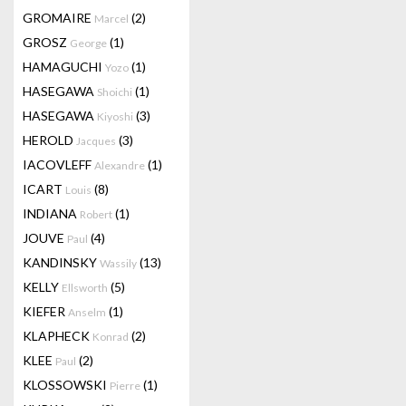
GROMAIRE
(2)
Marcel
GROSZ
(1)
George
HAMAGUCHI
(1)
Yozo
HASEGAWA
(1)
Shoichi
HASEGAWA
(3)
Kiyoshi
HEROLD
(3)
Jacques
IACOVLEFF
(1)
Alexandre
ICART
(8)
Louis
INDIANA
(1)
Robert
JOUVE
(4)
Paul
KANDINSKY
(13)
Wassily
KELLY
(5)
Ellsworth
KIEFER
(1)
Anselm
KLAPHECK
(2)
Konrad
KLEE
(2)
Paul
KLOSSOWSKI
(1)
Pierre