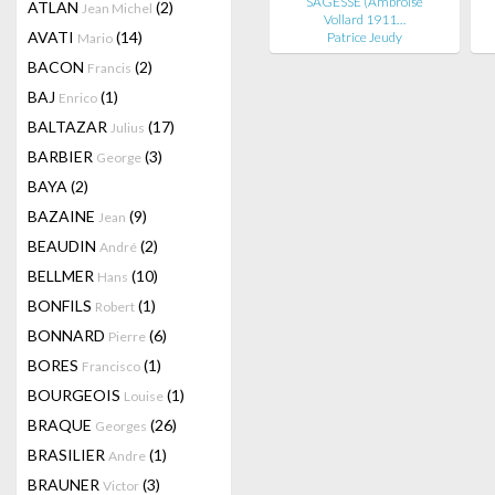
SAGESSE (Ambroise
ATLAN
(2)
Jean Michel
Vollard 1911…
AVATI
(14)
Patrice Jeudy
Mario
BACON
(2)
Francis
BAJ
(1)
Enrico
BALTAZAR
(17)
Julius
BARBIER
(3)
George
BAYA
(2)
BAZAINE
(9)
Jean
BEAUDIN
(2)
André
BELLMER
(10)
Hans
BONFILS
(1)
Robert
BONNARD
(6)
Pierre
BORES
(1)
Francisco
BOURGEOIS
(1)
Louise
BRAQUE
(26)
Georges
BRASILIER
(1)
Andre
BRAUNER
(3)
Victor