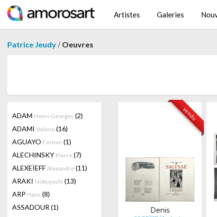
Artistes
Galeries
Nouv
/
Patrice Jeudy
Oeuvres
vendu
ADAM
(2)
Henri-Georges
ADAMI
(16)
Valerio
AGUAYO
(1)
Fermin
ALECHINSKY
(7)
Pierre
ALEXEÏEFF
(11)
Alexandre
ARAKI
(13)
Nobuyoshi
ARP
(8)
Hans
ASSADOUR
(1)
Denis