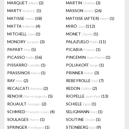
MARQUET
(2)
MARTIN
(3)
Albert
Charles
MARTY
(1)
MASSON
(26)
André E.
Andre
MATISSE
(58)
MATISSE (AFTER)
(1)
Henri
Henri
MATTA
(4)
MIRÓ
(112)
Roberto
Joan
MITCHELL
(1)
MONET
(1)
Joan
Claude
MONORY
(3)
PALAZUELO
(11)
Jacques
Pablo
PAPART
(5)
PICABIA
(1)
Max
Francis
PICASSO
(56)
PINCEMIN
(1)
Pablo
Jean-Pierre
PISSARRO
(1)
POLIAKOFF
(1)
Camille
Serge
PRASSINOS
(1)
PRINNER
(3)
Mario
Anton
RAY
(2)
REBEYROLLE
(7)
Man
Paul
RECALCATI
(2)
REDON
(2)
Antonio
Odilon
RENOIR
(5)
RIOPELLE
(13)
Pierre-Auguste
Jean-Paul
ROUAULT
(2)
SCHIELE
(1)
Georges
Egon
SCHMIED
(4)
SELIGMANN
(1)
François-Louis
Kurt
SOULAGES
(1)
SOUTINE
(1)
Pierre
Chaïm
SPRINGER
(1)
STEINBERG
(9)
Ferdinand
Saul