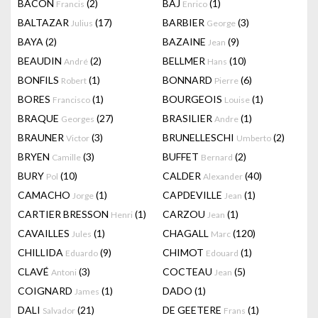
BACON
(2)
BAJ
(1)
Francis
Enrico
BALTAZAR
(17)
BARBIER
(3)
Julius
George
BAYA
(2)
BAZAINE
(9)
Jean
BEAUDIN
(2)
BELLMER
(10)
André
Hans
BONFILS
(1)
BONNARD
(6)
Robert
Pierre
BORES
(1)
BOURGEOIS
(1)
Francisco
Louise
BRAQUE
(27)
BRASILIER
(1)
Georges
Andre
BRAUNER
(3)
BRUNELLESCHI
(2)
Victor
Umberto
BRYEN
(3)
BUFFET
(2)
Camille
Bernard
BURY
(10)
CALDER
(40)
Pol
Alexander
CAMACHO
(1)
CAPDEVILLE
(1)
Jorge
Jean
CARTIER BRESSON
(1)
CARZOU
(1)
Henri
Jean
CAVAILLES
(1)
CHAGALL
(120)
Jules
Marc
CHILLIDA
(9)
CHIMOT
(1)
Eduardo
Edouard
CLAVÉ
(3)
COCTEAU
(5)
Antoni
Jean
COIGNARD
(1)
DADO
(1)
James
DALI
(21)
DE GEETERE
(1)
Salvador
Frans