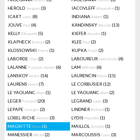
HEROLD
(3)
IACOVLEFF
(1)
Jacques
Alexandre
ICART
(8)
INDIANA
(1)
Louis
Robert
JOUVE
(4)
KANDINSKY
(13)
Paul
Wassily
KELLY
(5)
KIEFER
(1)
Ellsworth
Anselm
KLAPHECK
(2)
KLEE
(2)
Konrad
Paul
KLOSSOWSKI
(1)
KUPKA
(2)
Pierre
Frank
LABORDE
(2)
LABOUREUR
(4)
Chas
Jean-Emile
LALANNE
(6)
LAM
(6)
François-Xavier
Wifredo
LANSKOY
(16)
LAURENCIN
(15)
Andre
Marie
LAURENS
(7)
LE CORBUSIER
(12)
Henri
LE YAOUANC
(1)
LE YAOUANC
(2)
Alain
Alain
LEGER
(20)
LEGRAND
(3)
Fernand
Louis
LEPAPE
(2)
LINDNER
(1)
Georges
Richard
LOBEL-RICHE
(3)
LYDIS
(1)
Almery
Mariette
MAGRITTE
(1)
MAILLOL
(1)
Rene
Aristide
MANESSIER
(2)
MARCOUSSIS
(3)
Alfred
Louis