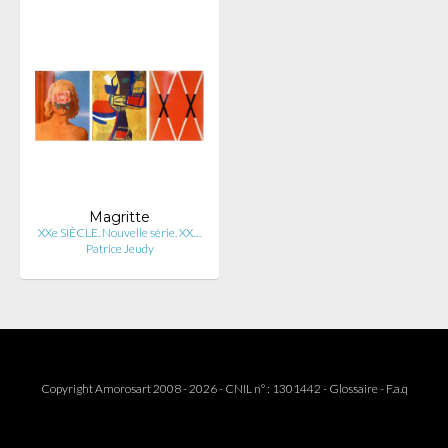
Magritte
XXe SIÈCLE. Nouvelle série. XX…
Patrice Jeudy
Copyright Amorosart 2008 - 2026 - CNIL n° : 1301442 -
Glossaire
-
F.a.q