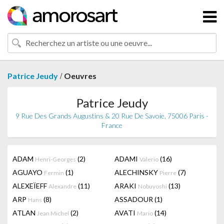
/
Patrice Jeudy
Oeuvres
Patrice Jeudy
9 Rue Des Grands Augustins & 20 Rue De Savoie, 75006 Paris -
France
ADAM
(2)
ADAMI
(16)
Henri-Georges
Valerio
AGUAYO
(1)
ALECHINSKY
(7)
Fermin
Pierre
ALEXEÏEFF
(11)
ARAKI
(13)
Alexandre
Nobuyoshi
ARP
(8)
ASSADOUR
(1)
Hans
ATLAN
(2)
AVATI
(14)
Jean Michel
Mario