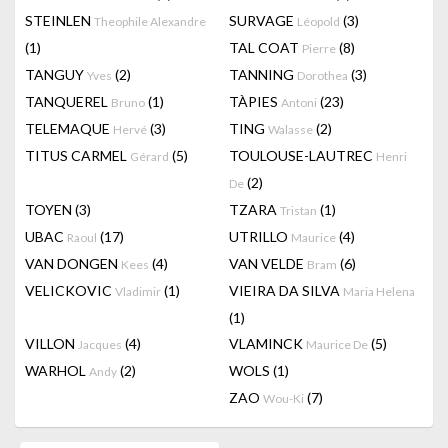
STEINLEN
SURVAGE
(3)
Theophile Alexandre
Léopold
(1)
TAL COAT
(8)
Pierre
TANGUY
(2)
TANNING
(3)
Yves
Dorothea
TANQUEREL
(1)
TÀPIES
(23)
Bruno
Antoni
TELEMAQUE
(3)
TING
(2)
Hervé
Walasse
TITUS CARMEL
(5)
TOULOUSE-LAUTREC
Gérard
Henri
(2)
De
TOYEN
(3)
TZARA
(1)
Tristan
UBAC
(17)
UTRILLO
(4)
Raoul
Maurice
VAN DONGEN
(4)
VAN VELDE
(6)
Kees
Bram
VELICKOVIC
(1)
VIEIRA DA SILVA
Vladimir
Maria Helena
(1)
VILLON
(4)
VLAMINCK
(5)
Jacques
Maurice De
WARHOL
(2)
WOLS
(1)
Andy
ZAO
(7)
Wou-Ki