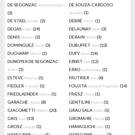
DE SEGONZAC
DE SOUZA-CARDOSO
André Dunoyer
(1)
(3)
Amadeo
DE STAEL
(2)
DEBRÉ
(1)
Nicolas
Olivier
DEGAS
(24)
DELAUNAY
(3)
Edgar
Sonia
DENIS
(3)
DERAIN
(3)
Maurice
André
DOMINGUEZ
(3)
DUBUFFET
(10)
Oscar
Jean
DUCHAMP
(1)
DUFY
(14)
Marcel
Raoul
DUNOYER DE SEGONZAC
ERNST
(12)
Max
(1)
ERRO
(1)
André
Gudmundur
ESTEVE
(1)
FAUTRIER
(6)
Maurice
Jean
FIEDLER
(5)
FOUJITA
(14)
François
Leonard Tsuguharu
FRIEDLAENDER
(1)
FRIESZ
(1)
Johnny
Othon
GARACHE
(8)
GENTILINI
(1)
Claude
Franco
GIACOMETTI
(20)
GRAU SALA
(1)
Alberto
Emilio
GRIS
(10)
GROMAIRE
(2)
Juan
Marcel
GROSZ
(1)
HAMAGUCHI
(1)
George
Yozo
HASEGAWA
(1)
HASEGAWA
(3)
Shoichi
Kiyoshi