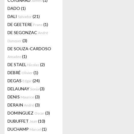
COIGNARD
(1)
James
DADO
(1)
DALI
(21)
Salvador
DE GEETERE
(1)
Frans
DE SEGONZAC
André
(3)
Dunoyer
DE SOUZA-CARDOSO
(1)
Amadeo
DE STAEL
(2)
Nicolas
DEBRÉ
(1)
Olivier
DEGAS
(24)
Edgar
DELAUNAY
(3)
Sonia
DENIS
(3)
Maurice
DERAIN
(3)
André
DOMINGUEZ
(3)
Oscar
DUBUFFET
(10)
Jean
DUCHAMP
(1)
Marcel