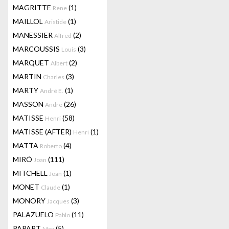
MAGRITTE
(1)
Rene
MAILLOL
(1)
Aristide
MANESSIER
(2)
Alfred
MARCOUSSIS
(3)
Louis
MARQUET
(2)
Albert
MARTIN
(3)
Charles
MARTY
(1)
André E.
MASSON
(26)
Andre
MATISSE
(58)
Henri
MATISSE (AFTER)
(1)
Henri
MATTA
(4)
Roberto
MIRÓ
(111)
Joan
MITCHELL
(1)
Joan
MONET
(1)
Claude
MONORY
(3)
Jacques
PALAZUELO
(11)
Pablo
PAPART
(5)
Max