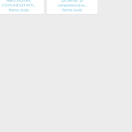
PARIS. MŒURS,
LA DANSE. 10
COSTUMES ET ATTI…
compositions & ea…
Patrice Jeudy
Patrice Jeudy