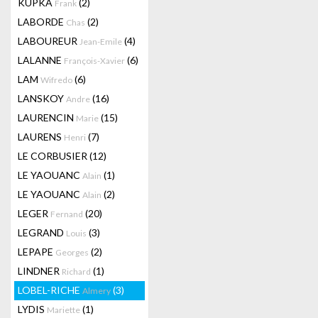
KUPKA
(2)
Frank
LABORDE
(2)
Chas
LABOUREUR
(4)
Jean-Emile
LALANNE
(6)
François-Xavier
LAM
(6)
Wifredo
LANSKOY
(16)
Andre
LAURENCIN
(15)
Marie
LAURENS
(7)
Henri
LE CORBUSIER
(12)
LE YAOUANC
(1)
Alain
LE YAOUANC
(2)
Alain
LEGER
(20)
Fernand
LEGRAND
(3)
Louis
LEPAPE
(2)
Georges
LINDNER
(1)
Richard
LOBEL-RICHE
(3)
Almery
LYDIS
(1)
Mariette