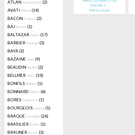
PARIS : LES BARS + LA
ATLAN
(2)
Jean Michel
DANSE. 2…
AVATI
(14)
Patrice Jeudy
Mario
BACON
(2)
Francis
BAJ
(1)
Enrico
BALTAZAR
(17)
Julius
BARBIER
(3)
George
BAYA
(2)
BAZAINE
(9)
Jean
BEAUDIN
(2)
André
BELLMER
(10)
Hans
BONFILS
(1)
Robert
BONNARD
(6)
Pierre
BORES
(1)
Francisco
BOURGEOIS
(1)
Louise
BRAQUE
(26)
Georges
BRASILIER
(1)
Andre
BRAUNER
(3)
Victor