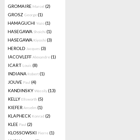
GROMAIRE
(2)
Marcel
GROSZ
(1)
George
HAMAGUCHI
(1)
Yozo
HASEGAWA
(1)
Shoichi
HASEGAWA
(3)
Kiyoshi
HEROLD
(3)
Jacques
IACOVLEFF
(1)
Alexandre
ICART
(8)
Louis
INDIANA
(1)
Robert
JOUVE
(4)
Paul
KANDINSKY
(13)
Wassily
KELLY
(5)
Ellsworth
KIEFER
(1)
Anselm
KLAPHECK
(2)
Konrad
KLEE
(2)
Paul
KLOSSOWSKI
(1)
Pierre