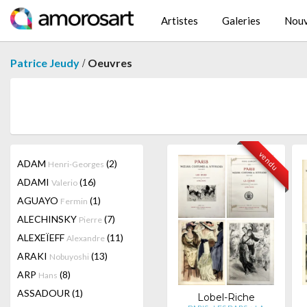
Artistes
Galeries
Nouv
/
Patrice Jeudy
Oeuvres
vendu
ADAM
(2)
Henri-Georges
ADAMI
(16)
Valerio
AGUAYO
(1)
Fermin
ALECHINSKY
(7)
Pierre
ALEXEÏEFF
(11)
Alexandre
ARAKI
(13)
Nobuyoshi
ARP
(8)
Hans
ASSADOUR
(1)
Lobel-Riche