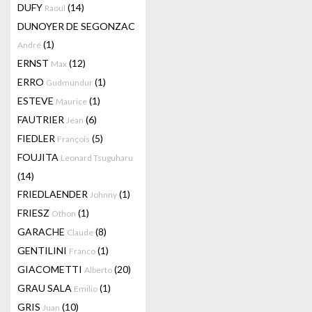
DUFY
(14)
Raoul
DUNOYER DE SEGONZAC
(1)
André
ERNST
(12)
Max
ERRO
(1)
Gudmundur
ESTEVE
(1)
Maurice
FAUTRIER
(6)
Jean
FIEDLER
(5)
François
FOUJITA
Leonard Tsuguharu
(14)
FRIEDLAENDER
(1)
Johnny
FRIESZ
(1)
Othon
GARACHE
(8)
Claude
GENTILINI
(1)
Franco
GIACOMETTI
(20)
Alberto
GRAU SALA
(1)
Emilio
GRIS
(10)
Juan