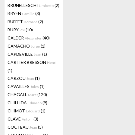
BRUNELLESCHI
(2)
Umberto
BRYEN
(3)
Camille
BUFFET
(2)
Bernard
BURY
(10)
Pol
CALDER
(40)
Alexander
CAMACHO
(1)
Jorge
CAPDEVILLE
(1)
Jean
CARTIER BRESSON
Henri
(1)
CARZOU
(1)
Jean
CAVAILLES
(1)
Jules
CHAGALL
(120)
Marc
CHILLIDA
(9)
Eduardo
CHIMOT
(1)
Edouard
CLAVÉ
(3)
Antoni
COCTEAU
(5)
Jean