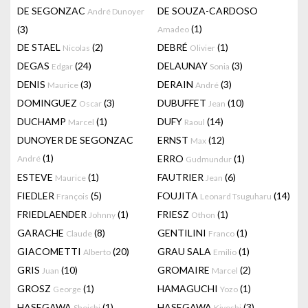
DE SEGONZAC
DE SOUZA-CARDOSO
André Dunoyer
(1)
(3)
Amadeo
DE STAEL
(2)
DEBRÉ
(1)
Nicolas
Olivier
DEGAS
(24)
DELAUNAY
(3)
Edgar
Sonia
DENIS
(3)
DERAIN
(3)
Maurice
André
DOMINGUEZ
(3)
DUBUFFET
(10)
Oscar
Jean
DUCHAMP
(1)
DUFY
(14)
Marcel
Raoul
DUNOYER DE SEGONZAC
ERNST
(12)
Max
(1)
ERRO
(1)
André
Gudmundur
ESTEVE
(1)
FAUTRIER
(6)
Maurice
Jean
FIEDLER
(5)
FOUJITA
(14)
François
Leonard Tsuguharu
FRIEDLAENDER
(1)
FRIESZ
(1)
Johnny
Othon
GARACHE
(8)
GENTILINI
(1)
Claude
Franco
GIACOMETTI
(20)
GRAU SALA
(1)
Alberto
Emilio
GRIS
(10)
GROMAIRE
(2)
Juan
Marcel
GROSZ
(1)
HAMAGUCHI
(1)
George
Yozo
HASEGAWA
(1)
HASEGAWA
(3)
Shoichi
Kiyoshi