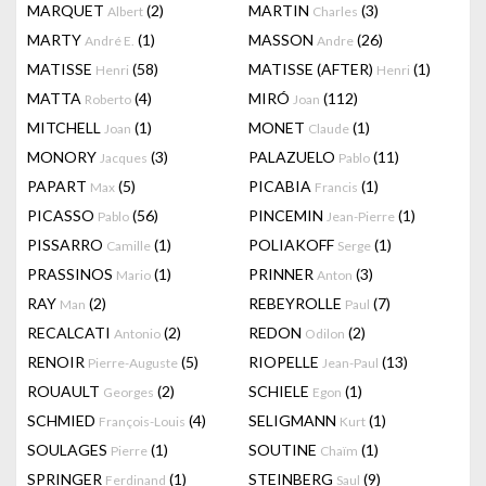
MARQUET
(2)
MARTIN
(3)
Albert
Charles
MARTY
(1)
MASSON
(26)
André E.
Andre
MATISSE
(58)
MATISSE (AFTER)
(1)
Henri
Henri
MATTA
(4)
MIRÓ
(112)
Roberto
Joan
MITCHELL
(1)
MONET
(1)
Joan
Claude
MONORY
(3)
PALAZUELO
(11)
Jacques
Pablo
PAPART
(5)
PICABIA
(1)
Max
Francis
PICASSO
(56)
PINCEMIN
(1)
Pablo
Jean-Pierre
PISSARRO
(1)
POLIAKOFF
(1)
Camille
Serge
PRASSINOS
(1)
PRINNER
(3)
Mario
Anton
RAY
(2)
REBEYROLLE
(7)
Man
Paul
RECALCATI
(2)
REDON
(2)
Antonio
Odilon
RENOIR
(5)
RIOPELLE
(13)
Pierre-Auguste
Jean-Paul
ROUAULT
(2)
SCHIELE
(1)
Georges
Egon
SCHMIED
(4)
SELIGMANN
(1)
François-Louis
Kurt
SOULAGES
(1)
SOUTINE
(1)
Pierre
Chaïm
SPRINGER
(1)
STEINBERG
(9)
Ferdinand
Saul