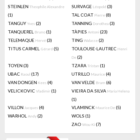
STEINLEN
SURVAGE
(3)
Theophile Alexandre
Léopold
(1)
TAL COAT
(8)
Pierre
TANGUY
(2)
TANNING
(3)
Yves
Dorothea
TANQUEREL
(1)
TÀPIES
(23)
Bruno
Antoni
TELEMAQUE
(3)
TING
(2)
Hervé
Walasse
TITUS CARMEL
(5)
TOULOUSE-LAUTREC
Gérard
Henri
(2)
De
TOYEN
(3)
TZARA
(1)
Tristan
UBAC
(17)
UTRILLO
(4)
Raoul
Maurice
VAN DONGEN
(4)
VAN VELDE
(6)
Kees
Bram
VELICKOVIC
(1)
VIEIRA DA SILVA
Vladimir
Maria Helena
(1)
VILLON
(4)
VLAMINCK
(5)
Jacques
Maurice De
WARHOL
(2)
WOLS
(1)
Andy
ZAO
(7)
Wou-Ki