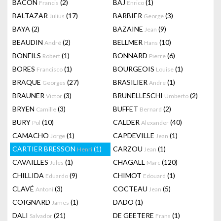
BACON
(2)
BAJ
(1)
Francis
Enrico
BALTAZAR
(17)
BARBIER
(3)
Julius
George
BAYA
(2)
BAZAINE
(9)
Jean
BEAUDIN
(2)
BELLMER
(10)
André
Hans
BONFILS
(1)
BONNARD
(6)
Robert
Pierre
BORES
(1)
BOURGEOIS
(1)
Francisco
Louise
BRAQUE
(27)
BRASILIER
(1)
Georges
Andre
BRAUNER
(3)
BRUNELLESCHI
(2)
Victor
Umberto
BRYEN
(3)
BUFFET
(2)
Camille
Bernard
BURY
(10)
CALDER
(40)
Pol
Alexander
CAMACHO
(1)
CAPDEVILLE
(1)
Jorge
Jean
CARTIER BRESSON
(1)
CARZOU
(1)
Henri
Jean
CAVAILLES
(1)
CHAGALL
(120)
Jules
Marc
CHILLIDA
(9)
CHIMOT
(1)
Eduardo
Edouard
CLAVÉ
(3)
COCTEAU
(5)
Antoni
Jean
COIGNARD
(1)
DADO
(1)
James
DALI
(21)
DE GEETERE
(1)
Salvador
Frans