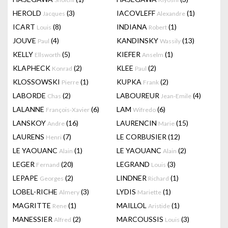
HEROLD
(3)
IACOVLEFF
(1)
Jacques
Alexandre
ICART
(8)
INDIANA
(1)
Louis
Robert
JOUVE
(4)
KANDINSKY
(13)
Paul
Wassily
KELLY
(5)
KIEFER
(1)
Ellsworth
Anselm
KLAPHECK
(2)
KLEE
(2)
Konrad
Paul
KLOSSOWSKI
(1)
KUPKA
(2)
Pierre
Frank
LABORDE
(2)
LABOUREUR
(4)
Chas
Jean-Emile
LALANNE
(6)
LAM
(6)
François-Xavier
Wifredo
LANSKOY
(16)
LAURENCIN
(15)
Andre
Marie
LAURENS
(7)
LE CORBUSIER
(12)
Henri
LE YAOUANC
(1)
LE YAOUANC
(2)
Alain
Alain
LEGER
(20)
LEGRAND
(3)
Fernand
Louis
LEPAPE
(2)
LINDNER
(1)
Georges
Richard
LOBEL-RICHE
(3)
LYDIS
(1)
Almery
Mariette
MAGRITTE
(1)
MAILLOL
(1)
Rene
Aristide
MANESSIER
(2)
MARCOUSSIS
(3)
Alfred
Louis