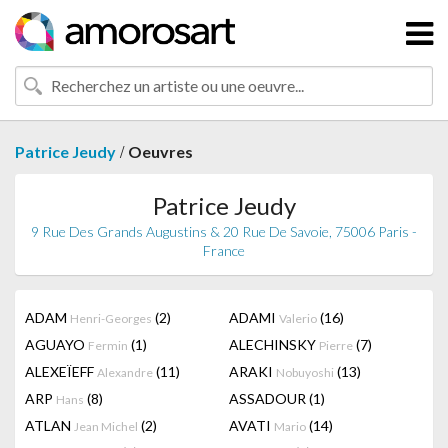
/
Patrice Jeudy
Oeuvres
Patrice Jeudy
9 Rue Des Grands Augustins & 20 Rue De Savoie, 75006 Paris -
France
ADAM
(2)
ADAMI
(16)
Henri-Georges
Valerio
AGUAYO
(1)
ALECHINSKY
(7)
Fermin
Pierre
ALEXEÏEFF
(11)
ARAKI
(13)
Alexandre
Nobuyoshi
ARP
(8)
ASSADOUR
(1)
Hans
ATLAN
(2)
AVATI
(14)
Jean Michel
Mario