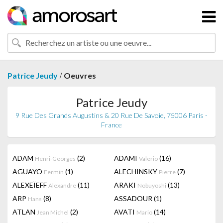
/
Patrice Jeudy
Oeuvres
Patrice Jeudy
9 Rue Des Grands Augustins & 20 Rue De Savoie, 75006 Paris -
France
ADAM
(2)
ADAMI
(16)
Henri-Georges
Valerio
AGUAYO
(1)
ALECHINSKY
(7)
Fermin
Pierre
ALEXEÏEFF
(11)
ARAKI
(13)
Alexandre
Nobuyoshi
ARP
(8)
ASSADOUR
(1)
Hans
ATLAN
(2)
AVATI
(14)
Jean Michel
Mario