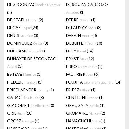
DE SEGONZAC
DE SOUZA-CARDOSO
André Dunoyer
(1)
(3)
Amadeo
DE STAEL
(2)
DEBRÉ
(1)
Nicolas
Olivier
DEGAS
(24)
DELAUNAY
(3)
Edgar
Sonia
DENIS
(3)
DERAIN
(3)
Maurice
André
DOMINGUEZ
(3)
DUBUFFET
(10)
Oscar
Jean
DUCHAMP
(1)
DUFY
(14)
Marcel
Raoul
DUNOYER DE SEGONZAC
ERNST
(12)
Max
(1)
ERRO
(1)
André
Gudmundur
ESTEVE
(1)
FAUTRIER
(6)
Maurice
Jean
FIEDLER
(5)
FOUJITA
(14)
François
Leonard Tsuguharu
FRIEDLAENDER
(1)
FRIESZ
(1)
Johnny
Othon
GARACHE
(8)
GENTILINI
(1)
Claude
Franco
GIACOMETTI
(20)
GRAU SALA
(1)
Alberto
Emilio
GRIS
(10)
GROMAIRE
(2)
Juan
Marcel
GROSZ
(1)
HAMAGUCHI
(1)
George
Yozo
HASEGAWA
(1)
HASEGAWA
(3)
Shoichi
Kiyoshi