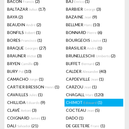
BACON
(2)
BAJ
(1)
Francis
Enrico
BALTAZAR
(17)
BARBIER
(3)
Julius
George
BAYA
(2)
BAZAINE
(9)
Jean
BEAUDIN
(2)
BELLMER
(10)
André
Hans
BONFILS
(1)
BONNARD
(6)
Robert
Pierre
BORES
(1)
BOURGEOIS
(1)
Francisco
Louise
BRAQUE
(27)
BRASILIER
(1)
Georges
Andre
BRAUNER
(3)
BRUNELLESCHI
(2)
Victor
Umberto
BRYEN
(3)
BUFFET
(2)
Camille
Bernard
BURY
(10)
CALDER
(40)
Pol
Alexander
CAMACHO
(1)
CAPDEVILLE
(1)
Jorge
Jean
CARTIER BRESSON
(1)
CARZOU
(1)
Henri
Jean
CAVAILLES
(1)
CHAGALL
(120)
Jules
Marc
CHILLIDA
(9)
CHIMOT
(1)
Eduardo
Edouard
CLAVÉ
(3)
COCTEAU
(5)
Antoni
Jean
COIGNARD
(1)
DADO
(1)
James
DALI
(21)
DE GEETERE
(1)
Salvador
Frans