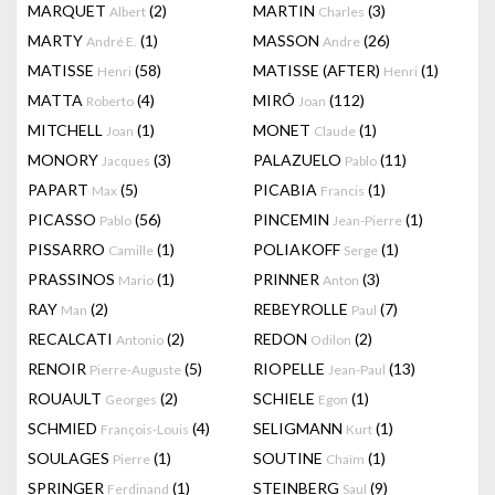
MARQUET
(2)
MARTIN
(3)
Albert
Charles
MARTY
(1)
MASSON
(26)
André E.
Andre
MATISSE
(58)
MATISSE (AFTER)
(1)
Henri
Henri
MATTA
(4)
MIRÓ
(112)
Roberto
Joan
MITCHELL
(1)
MONET
(1)
Joan
Claude
MONORY
(3)
PALAZUELO
(11)
Jacques
Pablo
PAPART
(5)
PICABIA
(1)
Max
Francis
PICASSO
(56)
PINCEMIN
(1)
Pablo
Jean-Pierre
PISSARRO
(1)
POLIAKOFF
(1)
Camille
Serge
PRASSINOS
(1)
PRINNER
(3)
Mario
Anton
RAY
(2)
REBEYROLLE
(7)
Man
Paul
RECALCATI
(2)
REDON
(2)
Antonio
Odilon
RENOIR
(5)
RIOPELLE
(13)
Pierre-Auguste
Jean-Paul
ROUAULT
(2)
SCHIELE
(1)
Georges
Egon
SCHMIED
(4)
SELIGMANN
(1)
François-Louis
Kurt
SOULAGES
(1)
SOUTINE
(1)
Pierre
Chaïm
SPRINGER
(1)
STEINBERG
(9)
Ferdinand
Saul