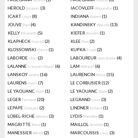
HEROLD
(3)
IACOVLEFF
(1)
Jacques
Alexandre
ICART
(8)
INDIANA
(1)
Louis
Robert
JOUVE
(4)
KANDINSKY
(13)
Paul
Wassily
KELLY
(5)
KIEFER
(1)
Ellsworth
Anselm
KLAPHECK
(2)
KLEE
(2)
Konrad
Paul
KLOSSOWSKI
(1)
KUPKA
(2)
Pierre
Frank
LABORDE
(2)
LABOUREUR
(4)
Chas
Jean-Emile
LALANNE
(6)
LAM
(6)
François-Xavier
Wifredo
LANSKOY
(16)
LAURENCIN
(15)
Andre
Marie
LAURENS
(7)
LE CORBUSIER
(12)
Henri
LE YAOUANC
(1)
LE YAOUANC
(2)
Alain
Alain
LEGER
(20)
LEGRAND
(3)
Fernand
Louis
LEPAPE
(2)
LINDNER
(1)
Georges
Richard
LOBEL-RICHE
(3)
LYDIS
(1)
Almery
Mariette
MAGRITTE
(1)
MAILLOL
(1)
Rene
Aristide
MANESSIER
(2)
MARCOUSSIS
(3)
Alfred
Louis