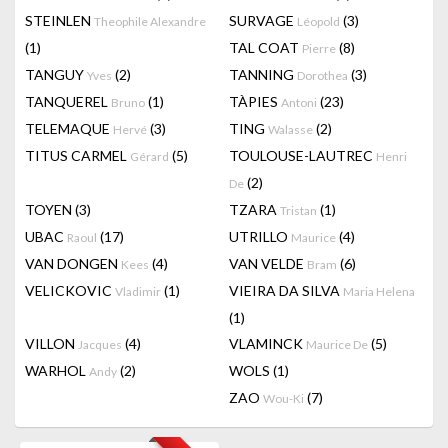
STEINLEN
SURVAGE
(3)
Theophile Alexandre
Léopold
(1)
TAL COAT
(8)
Pierre
TANGUY
(2)
TANNING
(3)
Yves
Dorothea
TANQUEREL
(1)
TÀPIES
(23)
Bruno
Antoni
TELEMAQUE
(3)
TING
(2)
Hervé
Walasse
TITUS CARMEL
(5)
TOULOUSE-LAUTREC
Gérard
Henri
(2)
De
TOYEN
(3)
TZARA
(1)
Tristan
UBAC
(17)
UTRILLO
(4)
Raoul
Maurice
VAN DONGEN
(4)
VAN VELDE
(6)
Kees
Bram
VELICKOVIC
(1)
VIEIRA DA SILVA
Vladimir
Maria Helena
(1)
VILLON
(4)
VLAMINCK
(5)
Jacques
Maurice De
WARHOL
(2)
WOLS
(1)
Andy
ZAO
(7)
Wou-Ki