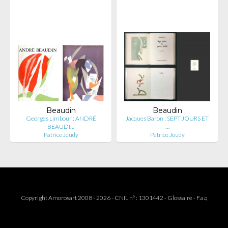
Beaudin
Beaudin
Georges Limbour : ANDRÉ
Jacques Baron : SEPT JOURS ET
BEAUDI…
…
Patrice Jeudy
Patrice Jeudy
Copyright Amorosart 2008 - 2026 - CNIL n° : 1301442 -
Glossaire
-
F.a.q