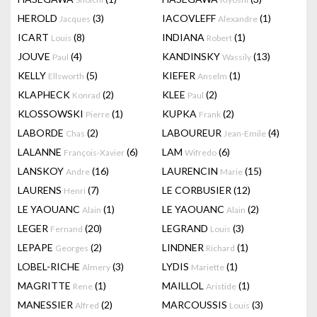
HEROLD
(3)
IACOVLEFF
(1)
Jacques
Alexandre
ICART
(8)
INDIANA
(1)
Louis
Robert
JOUVE
(4)
KANDINSKY
(13)
Paul
Wassily
KELLY
(5)
KIEFER
(1)
Ellsworth
Anselm
KLAPHECK
(2)
KLEE
(2)
Konrad
Paul
KLOSSOWSKI
(1)
KUPKA
(2)
Pierre
Frank
LABORDE
(2)
LABOUREUR
(4)
Chas
Jean-Emile
LALANNE
(6)
LAM
(6)
François-Xavier
Wifredo
LANSKOY
(16)
LAURENCIN
(15)
Andre
Marie
LAURENS
(7)
LE CORBUSIER
(12)
Henri
LE YAOUANC
(1)
LE YAOUANC
(2)
Alain
Alain
LEGER
(20)
LEGRAND
(3)
Fernand
Louis
LEPAPE
(2)
LINDNER
(1)
Georges
Richard
LOBEL-RICHE
(3)
LYDIS
(1)
Almery
Mariette
MAGRITTE
(1)
MAILLOL
(1)
Rene
Aristide
MANESSIER
(2)
MARCOUSSIS
(3)
Alfred
Louis