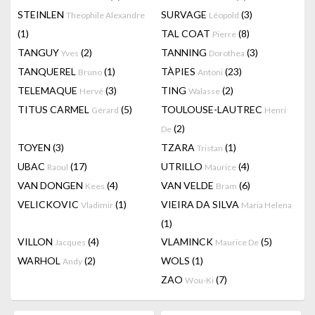
STEINLEN
SURVAGE
(3)
Theophile Alexandre
Léopold
(1)
TAL COAT
(8)
Pierre
TANGUY
(2)
TANNING
(3)
Yves
Dorothea
TANQUEREL
(1)
TÀPIES
(23)
Bruno
Antoni
TELEMAQUE
(3)
TING
(2)
Hervé
Walasse
TITUS CARMEL
(5)
TOULOUSE-LAUTREC
Gérard
Henri
(2)
De
TOYEN
(3)
TZARA
(1)
Tristan
UBAC
(17)
UTRILLO
(4)
Raoul
Maurice
VAN DONGEN
(4)
VAN VELDE
(6)
Kees
Bram
VELICKOVIC
(1)
VIEIRA DA SILVA
Vladimir
Maria Helena
(1)
VILLON
(4)
VLAMINCK
(5)
Jacques
Maurice De
WARHOL
(2)
WOLS
(1)
Andy
ZAO
(7)
Wou-Ki