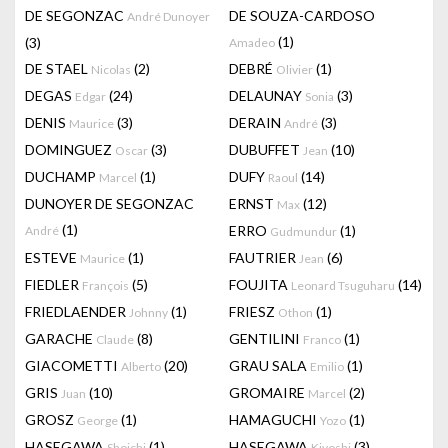
DE SEGONZAC
DE SOUZA-CARDOSO
André Dunoyer
(1)
(3)
Amadeo
DE STAEL
(2)
DEBRÉ
(1)
Nicolas
Olivier
DEGAS
(24)
DELAUNAY
(3)
Edgar
Sonia
DENIS
(3)
DERAIN
(3)
Maurice
André
DOMINGUEZ
(3)
DUBUFFET
(10)
Oscar
Jean
DUCHAMP
(1)
DUFY
(14)
Marcel
Raoul
DUNOYER DE SEGONZAC
ERNST
(12)
Max
(1)
ERRO
(1)
André
Gudmundur
ESTEVE
(1)
FAUTRIER
(6)
Maurice
Jean
FIEDLER
(5)
FOUJITA
(14)
François
Leonard Tsuguharu
FRIEDLAENDER
(1)
FRIESZ
(1)
Johnny
Othon
GARACHE
(8)
GENTILINI
(1)
Claude
Franco
GIACOMETTI
(20)
GRAU SALA
(1)
Alberto
Emilio
GRIS
(10)
GROMAIRE
(2)
Juan
Marcel
GROSZ
(1)
HAMAGUCHI
(1)
George
Yozo
HASEGAWA
(1)
HASEGAWA
(3)
Shoichi
Kiyoshi