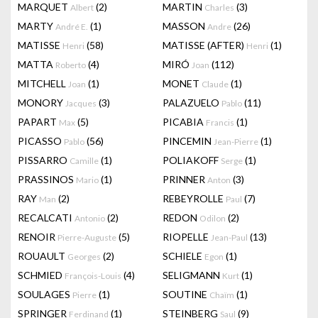
MARQUET
(2)
MARTIN
(3)
Albert
Charles
MARTY
(1)
MASSON
(26)
André E.
Andre
MATISSE
(58)
MATISSE (AFTER)
(1)
Henri
Henri
MATTA
(4)
MIRÓ
(112)
Roberto
Joan
MITCHELL
(1)
MONET
(1)
Joan
Claude
MONORY
(3)
PALAZUELO
(11)
Jacques
Pablo
PAPART
(5)
PICABIA
(1)
Max
Francis
PICASSO
(56)
PINCEMIN
(1)
Pablo
Jean-Pierre
PISSARRO
(1)
POLIAKOFF
(1)
Camille
Serge
PRASSINOS
(1)
PRINNER
(3)
Mario
Anton
RAY
(2)
REBEYROLLE
(7)
Man
Paul
RECALCATI
(2)
REDON
(2)
Antonio
Odilon
RENOIR
(5)
RIOPELLE
(13)
Pierre-Auguste
Jean-Paul
ROUAULT
(2)
SCHIELE
(1)
Georges
Egon
SCHMIED
(4)
SELIGMANN
(1)
François-Louis
Kurt
SOULAGES
(1)
SOUTINE
(1)
Pierre
Chaïm
SPRINGER
(1)
STEINBERG
(9)
Ferdinand
Saul