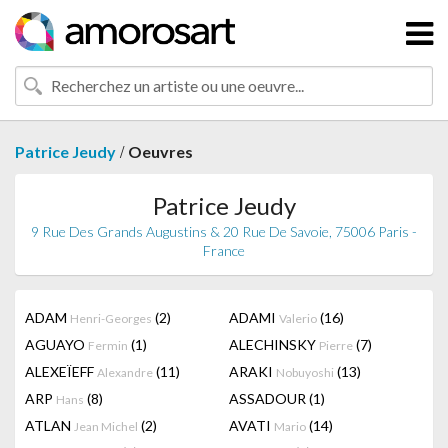
/
Patrice Jeudy
Oeuvres
Patrice Jeudy
9 Rue Des Grands Augustins & 20 Rue De Savoie, 75006 Paris -
France
ADAM
(2)
ADAMI
(16)
Henri-Georges
Valerio
AGUAYO
(1)
ALECHINSKY
(7)
Fermin
Pierre
ALEXEÏEFF
(11)
ARAKI
(13)
Alexandre
Nobuyoshi
ARP
(8)
ASSADOUR
(1)
Hans
ATLAN
(2)
AVATI
(14)
Jean Michel
Mario