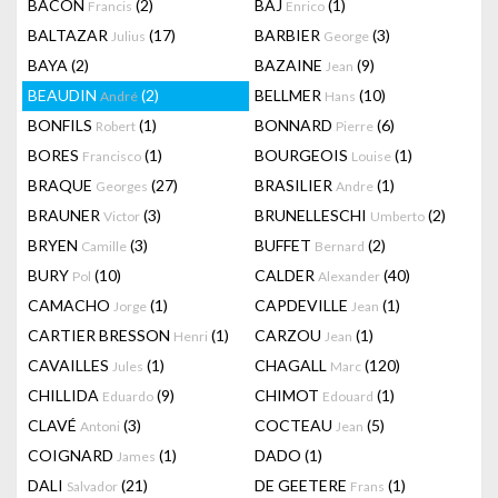
BACON
(2)
BAJ
(1)
Francis
Enrico
BALTAZAR
(17)
BARBIER
(3)
Julius
George
BAYA
(2)
BAZAINE
(9)
Jean
BEAUDIN
(2)
BELLMER
(10)
André
Hans
BONFILS
(1)
BONNARD
(6)
Robert
Pierre
BORES
(1)
BOURGEOIS
(1)
Francisco
Louise
BRAQUE
(27)
BRASILIER
(1)
Georges
Andre
BRAUNER
(3)
BRUNELLESCHI
(2)
Victor
Umberto
BRYEN
(3)
BUFFET
(2)
Camille
Bernard
BURY
(10)
CALDER
(40)
Pol
Alexander
CAMACHO
(1)
CAPDEVILLE
(1)
Jorge
Jean
CARTIER BRESSON
(1)
CARZOU
(1)
Henri
Jean
CAVAILLES
(1)
CHAGALL
(120)
Jules
Marc
CHILLIDA
(9)
CHIMOT
(1)
Eduardo
Edouard
CLAVÉ
(3)
COCTEAU
(5)
Antoni
Jean
COIGNARD
(1)
DADO
(1)
James
DALI
(21)
DE GEETERE
(1)
Salvador
Frans