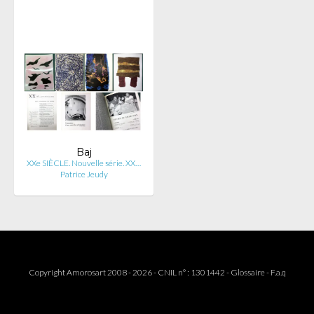
Baj
XXe SIÈCLE. Nouvelle série. XX…
Patrice Jeudy
Copyright Amorosart 2008 - 2026 - CNIL n° : 1301442 -
Glossaire
-
F.a.q