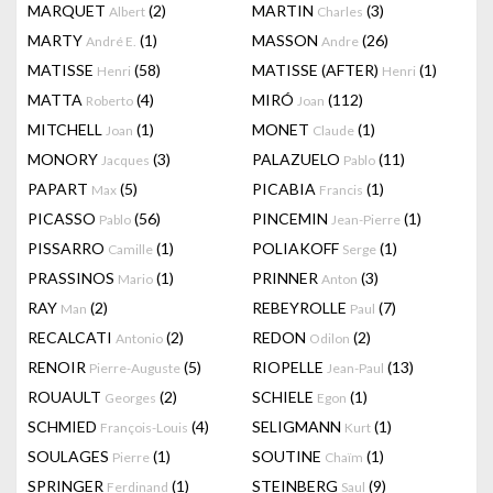
MARQUET
(2)
MARTIN
(3)
Albert
Charles
MARTY
(1)
MASSON
(26)
André E.
Andre
MATISSE
(58)
MATISSE (AFTER)
(1)
Henri
Henri
MATTA
(4)
MIRÓ
(112)
Roberto
Joan
MITCHELL
(1)
MONET
(1)
Joan
Claude
MONORY
(3)
PALAZUELO
(11)
Jacques
Pablo
PAPART
(5)
PICABIA
(1)
Max
Francis
PICASSO
(56)
PINCEMIN
(1)
Pablo
Jean-Pierre
PISSARRO
(1)
POLIAKOFF
(1)
Camille
Serge
PRASSINOS
(1)
PRINNER
(3)
Mario
Anton
RAY
(2)
REBEYROLLE
(7)
Man
Paul
RECALCATI
(2)
REDON
(2)
Antonio
Odilon
RENOIR
(5)
RIOPELLE
(13)
Pierre-Auguste
Jean-Paul
ROUAULT
(2)
SCHIELE
(1)
Georges
Egon
SCHMIED
(4)
SELIGMANN
(1)
François-Louis
Kurt
SOULAGES
(1)
SOUTINE
(1)
Pierre
Chaïm
SPRINGER
(1)
STEINBERG
(9)
Ferdinand
Saul