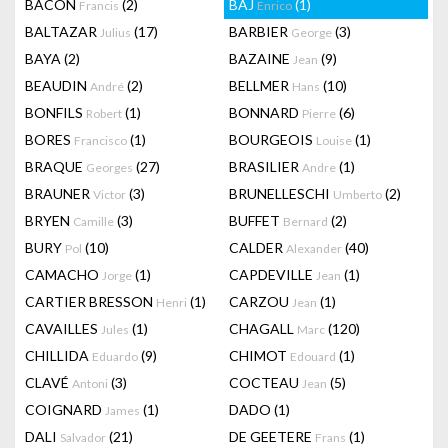
BACON
(2)
BAJ
(1)
Francis
Enrico
BALTAZAR
(17)
BARBIER
(3)
Julius
George
BAYA
(2)
BAZAINE
(9)
Jean
BEAUDIN
(2)
BELLMER
(10)
André
Hans
BONFILS
(1)
BONNARD
(6)
Robert
Pierre
BORES
(1)
BOURGEOIS
(1)
Francisco
Louise
BRAQUE
(27)
BRASILIER
(1)
Georges
Andre
BRAUNER
(3)
BRUNELLESCHI
(2)
Victor
Umberto
BRYEN
(3)
BUFFET
(2)
Camille
Bernard
BURY
(10)
CALDER
(40)
Pol
Alexander
CAMACHO
(1)
CAPDEVILLE
(1)
Jorge
Jean
CARTIER BRESSON
(1)
CARZOU
(1)
Henri
Jean
CAVAILLES
(1)
CHAGALL
(120)
Jules
Marc
CHILLIDA
(9)
CHIMOT
(1)
Eduardo
Edouard
CLAVÉ
(3)
COCTEAU
(5)
Antoni
Jean
COIGNARD
(1)
DADO
(1)
James
DALI
(21)
DE GEETERE
(1)
Salvador
Frans