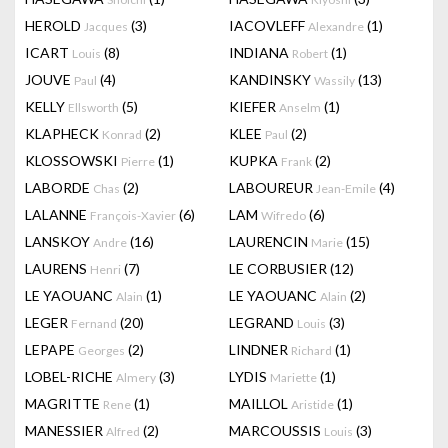
HEROLD
(3)
IACOVLEFF
(1)
Jacques
Alexandre
ICART
(8)
INDIANA
(1)
Louis
Robert
JOUVE
(4)
KANDINSKY
(13)
Paul
Wassily
KELLY
(5)
KIEFER
(1)
Ellsworth
Anselm
KLAPHECK
(2)
KLEE
(2)
Konrad
Paul
KLOSSOWSKI
(1)
KUPKA
(2)
Pierre
Frank
LABORDE
(2)
LABOUREUR
(4)
Chas
Jean-Emile
LALANNE
(6)
LAM
(6)
François-Xavier
Wifredo
LANSKOY
(16)
LAURENCIN
(15)
Andre
Marie
LAURENS
(7)
LE CORBUSIER
(12)
Henri
LE YAOUANC
(1)
LE YAOUANC
(2)
Alain
Alain
LEGER
(20)
LEGRAND
(3)
Fernand
Louis
LEPAPE
(2)
LINDNER
(1)
Georges
Richard
LOBEL-RICHE
(3)
LYDIS
(1)
Almery
Mariette
MAGRITTE
(1)
MAILLOL
(1)
Rene
Aristide
MANESSIER
(2)
MARCOUSSIS
(3)
Alfred
Louis