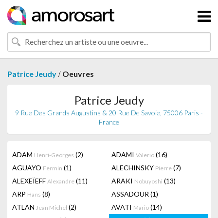
/
Patrice Jeudy
Oeuvres
Patrice Jeudy
9 Rue Des Grands Augustins & 20 Rue De Savoie, 75006 Paris -
France
ADAM
(2)
ADAMI
(16)
Henri-Georges
Valerio
AGUAYO
(1)
ALECHINSKY
(7)
Fermin
Pierre
ALEXEÏEFF
(11)
ARAKI
(13)
Alexandre
Nobuyoshi
ARP
(8)
ASSADOUR
(1)
Hans
ATLAN
(2)
AVATI
(14)
Jean Michel
Mario