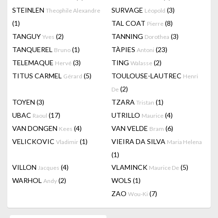
STEINLEN
SURVAGE
(3)
Theophile Alexandre
Léopold
(1)
TAL COAT
(8)
Pierre
TANGUY
(2)
TANNING
(3)
Yves
Dorothea
TANQUEREL
(1)
TÀPIES
(23)
Bruno
Antoni
TELEMAQUE
(3)
TING
(2)
Hervé
Walasse
TITUS CARMEL
(5)
TOULOUSE-LAUTREC
Gérard
Henri
(2)
De
TOYEN
(3)
TZARA
(1)
Tristan
UBAC
(17)
UTRILLO
(4)
Raoul
Maurice
VAN DONGEN
(4)
VAN VELDE
(6)
Kees
Bram
VELICKOVIC
(1)
VIEIRA DA SILVA
Vladimir
Maria Helena
(1)
VILLON
(4)
VLAMINCK
(5)
Jacques
Maurice De
WARHOL
(2)
WOLS
(1)
Andy
ZAO
(7)
Wou-Ki