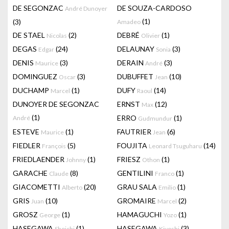
DE SEGONZAC
DE SOUZA-CARDOSO
André Dunoyer
(1)
(3)
Amadeo
DE STAEL
(2)
DEBRÉ
(1)
Nicolas
Olivier
DEGAS
(24)
DELAUNAY
(3)
Edgar
Sonia
DENIS
(3)
DERAIN
(3)
Maurice
André
DOMINGUEZ
(3)
DUBUFFET
(10)
Oscar
Jean
DUCHAMP
(1)
DUFY
(14)
Marcel
Raoul
DUNOYER DE SEGONZAC
ERNST
(12)
Max
(1)
ERRO
(1)
André
Gudmundur
ESTEVE
(1)
FAUTRIER
(6)
Maurice
Jean
FIEDLER
(5)
FOUJITA
(14)
François
Leonard Tsuguharu
FRIEDLAENDER
(1)
FRIESZ
(1)
Johnny
Othon
GARACHE
(8)
GENTILINI
(1)
Claude
Franco
GIACOMETTI
(20)
GRAU SALA
(1)
Alberto
Emilio
GRIS
(10)
GROMAIRE
(2)
Juan
Marcel
GROSZ
(1)
HAMAGUCHI
(1)
George
Yozo
HASEGAWA
(1)
HASEGAWA
(3)
Shoichi
Kiyoshi