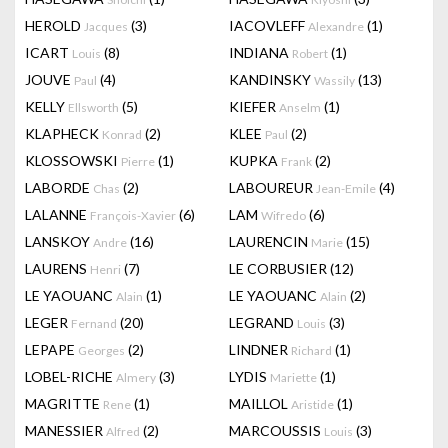
HEROLD
(3)
IACOVLEFF
(1)
Jacques
Alexandre
ICART
(8)
INDIANA
(1)
Louis
Robert
JOUVE
(4)
KANDINSKY
(13)
Paul
Wassily
KELLY
(5)
KIEFER
(1)
Ellsworth
Anselm
KLAPHECK
(2)
KLEE
(2)
Konrad
Paul
KLOSSOWSKI
(1)
KUPKA
(2)
Pierre
Frank
LABORDE
(2)
LABOUREUR
(4)
Chas
Jean-Emile
LALANNE
(6)
LAM
(6)
François-Xavier
Wifredo
LANSKOY
(16)
LAURENCIN
(15)
Andre
Marie
LAURENS
(7)
LE CORBUSIER
(12)
Henri
LE YAOUANC
(1)
LE YAOUANC
(2)
Alain
Alain
LEGER
(20)
LEGRAND
(3)
Fernand
Louis
LEPAPE
(2)
LINDNER
(1)
Georges
Richard
LOBEL-RICHE
(3)
LYDIS
(1)
Almery
Mariette
MAGRITTE
(1)
MAILLOL
(1)
Rene
Aristide
MANESSIER
(2)
MARCOUSSIS
(3)
Alfred
Louis