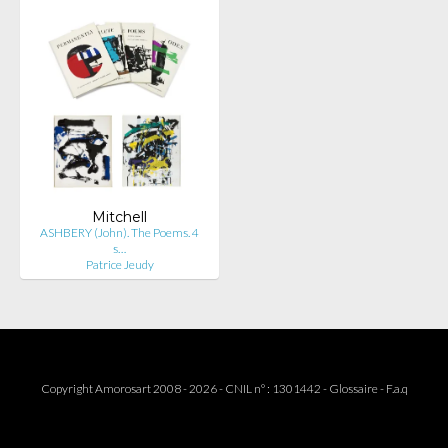
Mitchell
ASHBERY (John). The Poems. 4
s…
Patrice Jeudy
Copyright Amorosart 2008 - 2026 - CNIL n° : 1301442 -
Glossaire
-
F.a.q