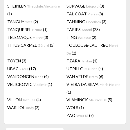
STEINLEN
SURVAGE
(3)
Theophile Alexandre
Léopold
(1)
TAL COAT
(8)
Pierre
TANGUY
(2)
TANNING
(3)
Yves
Dorothea
TANQUEREL
(1)
TÀPIES
(23)
Bruno
Antoni
TELEMAQUE
(3)
TING
(2)
Hervé
Walasse
TITUS CARMEL
(5)
TOULOUSE-LAUTREC
Gérard
Henri
(2)
De
TOYEN
(3)
TZARA
(1)
Tristan
UBAC
(17)
UTRILLO
(4)
Raoul
Maurice
VAN DONGEN
(4)
VAN VELDE
(6)
Kees
Bram
VELICKOVIC
(1)
VIEIRA DA SILVA
Vladimir
Maria Helena
(1)
VILLON
(4)
VLAMINCK
(5)
Jacques
Maurice De
WARHOL
(2)
WOLS
(1)
Andy
ZAO
(7)
Wou-Ki