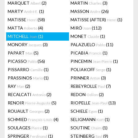
MARQUET
(2)
MARTIN
(3)
Albert
Charles
MARTY
(1)
MASSON
(26)
André E.
Andre
MATISSE
(58)
MATISSE (AFTER)
(1)
Henri
Henri
MATTA
(4)
MIRÓ
(112)
Roberto
Joan
MITCHELL
(1)
MONET
(1)
Joan
Claude
MONORY
(3)
PALAZUELO
(11)
Jacques
Pablo
PAPART
(5)
PICABIA
(1)
Max
Francis
PICASSO
(56)
PINCEMIN
(1)
Pablo
Jean-Pierre
PISSARRO
(1)
POLIAKOFF
(1)
Camille
Serge
PRASSINOS
(1)
PRINNER
(3)
Mario
Anton
RAY
(2)
REBEYROLLE
(7)
Man
Paul
RECALCATI
(2)
REDON
(2)
Antonio
Odilon
RENOIR
(5)
RIOPELLE
(13)
Pierre-Auguste
Jean-Paul
ROUAULT
(2)
SCHIELE
(1)
Georges
Egon
SCHMIED
(4)
SELIGMANN
(1)
François-Louis
Kurt
SOULAGES
(1)
SOUTINE
(1)
Pierre
Chaïm
SPRINGER
(1)
STEINBERG
(9)
Ferdinand
Saul