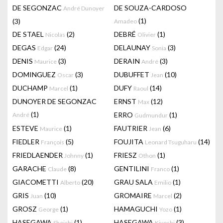
DE SEGONZAC
DE SOUZA-CARDOSO
André Dunoyer
(1)
(3)
Amadeo
DE STAEL
(2)
DEBRÉ
(1)
Nicolas
Olivier
DEGAS
(24)
DELAUNAY
(3)
Edgar
Sonia
DENIS
(3)
DERAIN
(3)
Maurice
André
DOMINGUEZ
(3)
DUBUFFET
(10)
Oscar
Jean
DUCHAMP
(1)
DUFY
(14)
Marcel
Raoul
DUNOYER DE SEGONZAC
ERNST
(12)
Max
(1)
ERRO
(1)
André
Gudmundur
ESTEVE
(1)
FAUTRIER
(6)
Maurice
Jean
FIEDLER
(5)
FOUJITA
(14)
François
Leonard Tsuguharu
FRIEDLAENDER
(1)
FRIESZ
(1)
Johnny
Othon
GARACHE
(8)
GENTILINI
(1)
Claude
Franco
GIACOMETTI
(20)
GRAU SALA
(1)
Alberto
Emilio
GRIS
(10)
GROMAIRE
(2)
Juan
Marcel
GROSZ
(1)
HAMAGUCHI
(1)
George
Yozo
HASEGAWA
(1)
HASEGAWA
(3)
Shoichi
Kiyoshi