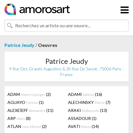
/
Patrice Jeudy
Oeuvres
Patrice Jeudy
9 Rue Des Grands Augustins & 20 Rue De Savoie, 75006 Paris -
France
ADAM
(2)
ADAMI
(16)
Henri-Georges
Valerio
AGUAYO
(1)
ALECHINSKY
(7)
Fermin
Pierre
ALEXEÏEFF
(11)
ARAKI
(13)
Alexandre
Nobuyoshi
ARP
(8)
ASSADOUR
(1)
Hans
ATLAN
(2)
AVATI
(14)
Jean Michel
Mario