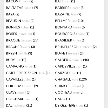
BACON
(2)
BAJ
(1)
Francis
Enrico
BALTAZAR
(17)
BARBIER
(3)
Julius
George
BAYA
(2)
BAZAINE
(9)
Jean
BEAUDIN
(2)
BELLMER
(10)
André
Hans
BONFILS
(1)
BONNARD
(6)
Robert
Pierre
BORES
(1)
BOURGEOIS
(1)
Francisco
Louise
BRAQUE
(27)
BRASILIER
(1)
Georges
Andre
BRAUNER
(3)
BRUNELLESCHI
(2)
Victor
Umberto
BRYEN
(3)
BUFFET
(2)
Camille
Bernard
BURY
(10)
CALDER
(40)
Pol
Alexander
CAMACHO
(1)
CAPDEVILLE
(1)
Jorge
Jean
CARTIER BRESSON
(1)
CARZOU
(1)
Henri
Jean
CAVAILLES
(1)
CHAGALL
(120)
Jules
Marc
CHILLIDA
(9)
CHIMOT
(1)
Eduardo
Edouard
CLAVÉ
(3)
COCTEAU
(5)
Antoni
Jean
COIGNARD
(1)
DADO
(1)
James
DALI
(21)
DE GEETERE
(1)
Salvador
Frans