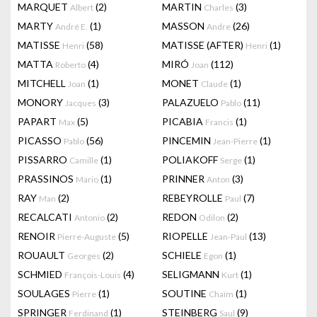
MARQUET
(2)
MARTIN
(3)
Albert
Charles
MARTY
(1)
MASSON
(26)
André E.
Andre
MATISSE
(58)
MATISSE (AFTER)
(1)
Henri
Henri
MATTA
(4)
MIRÓ
(112)
Roberto
Joan
MITCHELL
(1)
MONET
(1)
Joan
Claude
MONORY
(3)
PALAZUELO
(11)
Jacques
Pablo
PAPART
(5)
PICABIA
(1)
Max
Francis
PICASSO
(56)
PINCEMIN
(1)
Pablo
Jean-Pierre
PISSARRO
(1)
POLIAKOFF
(1)
Camille
Serge
PRASSINOS
(1)
PRINNER
(3)
Mario
Anton
RAY
(2)
REBEYROLLE
(7)
Man
Paul
RECALCATI
(2)
REDON
(2)
Antonio
Odilon
RENOIR
(5)
RIOPELLE
(13)
Pierre-Auguste
Jean-Paul
ROUAULT
(2)
SCHIELE
(1)
Georges
Egon
SCHMIED
(4)
SELIGMANN
(1)
François-Louis
Kurt
SOULAGES
(1)
SOUTINE
(1)
Pierre
Chaïm
SPRINGER
(1)
STEINBERG
(9)
Ferdinand
Saul