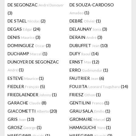
DE SEGONZAC
DE SOUZA-CARDOSO
André Dunoyer
(1)
(3)
Amadeo
DE STAEL
(2)
DEBRÉ
(1)
Nicolas
Olivier
DEGAS
(24)
DELAUNAY
(3)
Edgar
Sonia
DENIS
(3)
DERAIN
(3)
Maurice
André
DOMINGUEZ
(3)
DUBUFFET
(10)
Oscar
Jean
DUCHAMP
(1)
DUFY
(14)
Marcel
Raoul
DUNOYER DE SEGONZAC
ERNST
(12)
Max
(1)
ERRO
(1)
André
Gudmundur
ESTEVE
(1)
FAUTRIER
(6)
Maurice
Jean
FIEDLER
(5)
FOUJITA
(14)
François
Leonard Tsuguharu
FRIEDLAENDER
(1)
FRIESZ
(1)
Johnny
Othon
GARACHE
(8)
GENTILINI
(1)
Claude
Franco
GIACOMETTI
(20)
GRAU SALA
(1)
Alberto
Emilio
GRIS
(10)
GROMAIRE
(2)
Juan
Marcel
GROSZ
(1)
HAMAGUCHI
(1)
George
Yozo
HASEGAWA
(1)
HASEGAWA
(3)
Shoichi
Kiyoshi