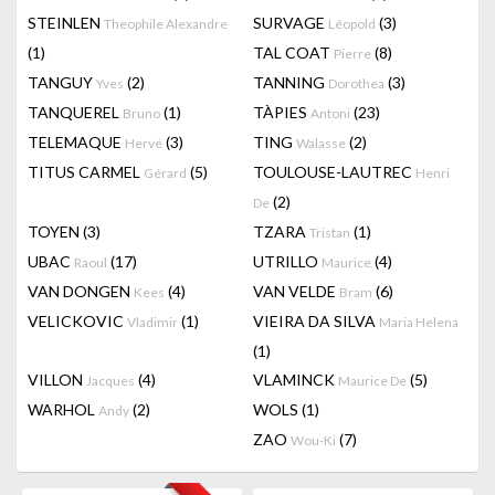
STEINLEN
SURVAGE
(3)
Theophile Alexandre
Léopold
(1)
TAL COAT
(8)
Pierre
TANGUY
(2)
TANNING
(3)
Yves
Dorothea
TANQUEREL
(1)
TÀPIES
(23)
Bruno
Antoni
TELEMAQUE
(3)
TING
(2)
Hervé
Walasse
TITUS CARMEL
(5)
TOULOUSE-LAUTREC
Gérard
Henri
(2)
De
TOYEN
(3)
TZARA
(1)
Tristan
UBAC
(17)
UTRILLO
(4)
Raoul
Maurice
VAN DONGEN
(4)
VAN VELDE
(6)
Kees
Bram
VELICKOVIC
(1)
VIEIRA DA SILVA
Vladimir
Maria Helena
(1)
VILLON
(4)
VLAMINCK
(5)
Jacques
Maurice De
WARHOL
(2)
WOLS
(1)
Andy
ZAO
(7)
Wou-Ki