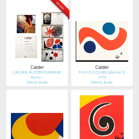
vendu
Calder
Calder
CALDER. AUTOBIOGRAPHIE.
FLYING COLORS (planche 3)
Rare e…
1974
Patrice Jeudy
Patrice Jeudy