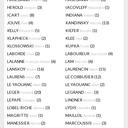
HEROLD
(3)
IACOVLEFF
(1)
Jacques
Alexandre
ICART
(8)
INDIANA
(1)
Louis
Robert
JOUVE
(4)
KANDINSKY
(13)
Paul
Wassily
KELLY
(5)
KIEFER
(1)
Ellsworth
Anselm
KLAPHECK
(2)
KLEE
(2)
Konrad
Paul
KLOSSOWSKI
(1)
KUPKA
(2)
Pierre
Frank
LABORDE
(2)
LABOUREUR
(4)
Chas
Jean-Emile
LALANNE
(6)
LAM
(6)
François-Xavier
Wifredo
LANSKOY
(16)
LAURENCIN
(15)
Andre
Marie
LAURENS
(7)
LE CORBUSIER
(12)
Henri
LE YAOUANC
(1)
LE YAOUANC
(2)
Alain
Alain
LEGER
(20)
LEGRAND
(3)
Fernand
Louis
LEPAPE
(2)
LINDNER
(1)
Georges
Richard
LOBEL-RICHE
(3)
LYDIS
(1)
Almery
Mariette
MAGRITTE
(1)
MAILLOL
(1)
Rene
Aristide
MANESSIER
(2)
MARCOUSSIS
(3)
Alfred
Louis