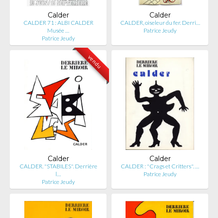
Calder
Calder
CALDER 71 : ALBI CALDER
CALDER, oiseleur du fer. Derri…
Musée …
Patrice Jeudy
Patrice Jeudy
vendu
Calder
Calder
CALDER. "STABILES". Derrière
CALDER : "Crags et Critters". …
l…
Patrice Jeudy
Patrice Jeudy