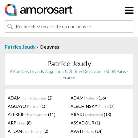
/
Patrice Jeudy
Oeuvres
Patrice Jeudy
9 Rue Des Grands Augustins & 20 Rue De Savoie, 75006 Paris -
France
ADAM
(2)
ADAMI
(16)
Henri-Georges
Valerio
AGUAYO
(1)
ALECHINSKY
(7)
Fermin
Pierre
ALEXEÏEFF
(11)
ARAKI
(13)
Alexandre
Nobuyoshi
ARP
(8)
ASSADOUR
(1)
Hans
ATLAN
(2)
AVATI
(14)
Jean Michel
Mario