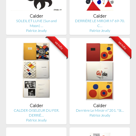
Calder
Calder
SOLEIL ET LUNE (Sun and
DERRIÈRE LE MIROIR N° 69-70.
Moon) …
C…
Patrice Jeudy
Patrice Jeudy
vendu
vendu
Calder
Calder
CALDER OISELEUR DU FER.
Derrière Le Miroir n° 201. "St…
DERRIÈ…
Patrice Jeudy
Patrice Jeudy