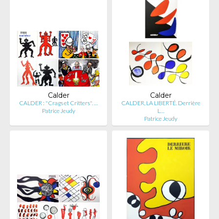
Calder
Calder
CALDER : "Crags et Critters". …
CALDER, LA LIBERTÉ. Derrière
Patrice Jeudy
L…
Patrice Jeudy