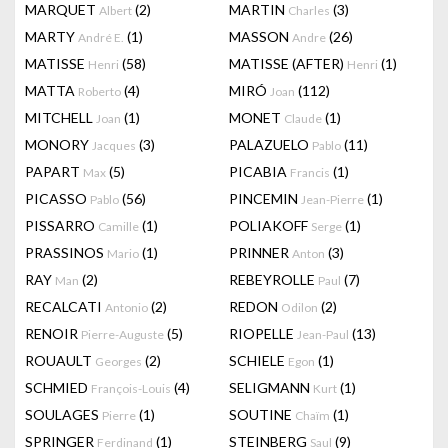
MARQUET
(2)
MARTIN
(3)
Albert
Charles
MARTY
(1)
MASSON
(26)
André E.
Andre
MATISSE
(58)
MATISSE (AFTER)
(1)
Henri
Henri
MATTA
(4)
MIRÓ
(112)
Roberto
Joan
MITCHELL
(1)
MONET
(1)
Joan
Claude
MONORY
(3)
PALAZUELO
(11)
Jacques
Pablo
PAPART
(5)
PICABIA
(1)
Max
Francis
PICASSO
(56)
PINCEMIN
(1)
Pablo
Jean-Pierre
PISSARRO
(1)
POLIAKOFF
(1)
Camille
Serge
PRASSINOS
(1)
PRINNER
(3)
Mario
Anton
RAY
(2)
REBEYROLLE
(7)
Man
Paul
RECALCATI
(2)
REDON
(2)
Antonio
Odilon
RENOIR
(5)
RIOPELLE
(13)
Pierre-Auguste
Jean-Paul
ROUAULT
(2)
SCHIELE
(1)
Georges
Egon
SCHMIED
(4)
SELIGMANN
(1)
François-Louis
Kurt
SOULAGES
(1)
SOUTINE
(1)
Pierre
Chaïm
SPRINGER
(1)
STEINBERG
(9)
Ferdinand
Saul