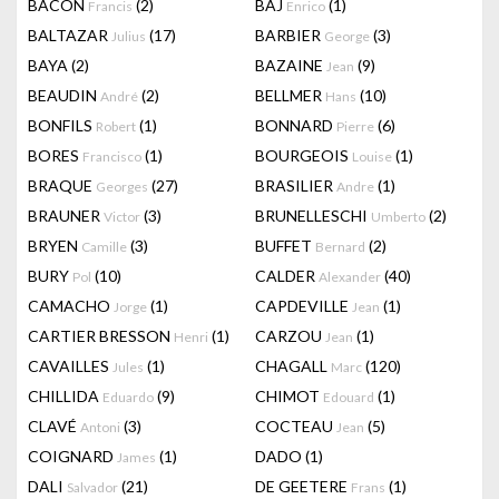
BACON
(2)
BAJ
(1)
Francis
Enrico
BALTAZAR
(17)
BARBIER
(3)
Julius
George
BAYA
(2)
BAZAINE
(9)
Jean
BEAUDIN
(2)
BELLMER
(10)
André
Hans
BONFILS
(1)
BONNARD
(6)
Robert
Pierre
BORES
(1)
BOURGEOIS
(1)
Francisco
Louise
BRAQUE
(27)
BRASILIER
(1)
Georges
Andre
BRAUNER
(3)
BRUNELLESCHI
(2)
Victor
Umberto
BRYEN
(3)
BUFFET
(2)
Camille
Bernard
BURY
(10)
CALDER
(40)
Pol
Alexander
CAMACHO
(1)
CAPDEVILLE
(1)
Jorge
Jean
CARTIER BRESSON
(1)
CARZOU
(1)
Henri
Jean
CAVAILLES
(1)
CHAGALL
(120)
Jules
Marc
CHILLIDA
(9)
CHIMOT
(1)
Eduardo
Edouard
CLAVÉ
(3)
COCTEAU
(5)
Antoni
Jean
COIGNARD
(1)
DADO
(1)
James
DALI
(21)
DE GEETERE
(1)
Salvador
Frans