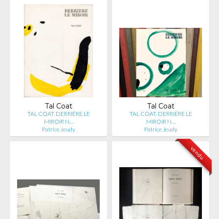
Tal Coat
Tal Coat
TAL COAT. DERRIÈRE LE
TAL COAT. DERRIÈRE LE
MIROIR N…
MIROIR N…
Patrice Jeudy
Patrice Jeudy
vendu