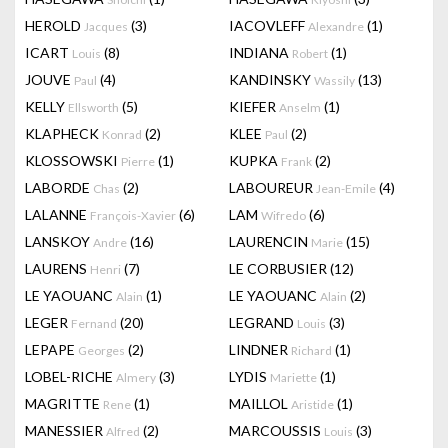
HEROLD
(3)
IACOVLEFF
(1)
Jacques
Alexandre
ICART
(8)
INDIANA
(1)
Louis
Robert
JOUVE
(4)
KANDINSKY
(13)
Paul
Wassily
KELLY
(5)
KIEFER
(1)
Ellsworth
Anselm
KLAPHECK
(2)
KLEE
(2)
Konrad
Paul
KLOSSOWSKI
(1)
KUPKA
(2)
Pierre
Frank
LABORDE
(2)
LABOUREUR
(4)
Chas
Jean-Emile
LALANNE
(6)
LAM
(6)
François-Xavier
Wifredo
LANSKOY
(16)
LAURENCIN
(15)
Andre
Marie
LAURENS
(7)
LE CORBUSIER
(12)
Henri
LE YAOUANC
(1)
LE YAOUANC
(2)
Alain
Alain
LEGER
(20)
LEGRAND
(3)
Fernand
Louis
LEPAPE
(2)
LINDNER
(1)
Georges
Richard
LOBEL-RICHE
(3)
LYDIS
(1)
Almery
Mariette
MAGRITTE
(1)
MAILLOL
(1)
Rene
Aristide
MANESSIER
(2)
MARCOUSSIS
(3)
Alfred
Louis