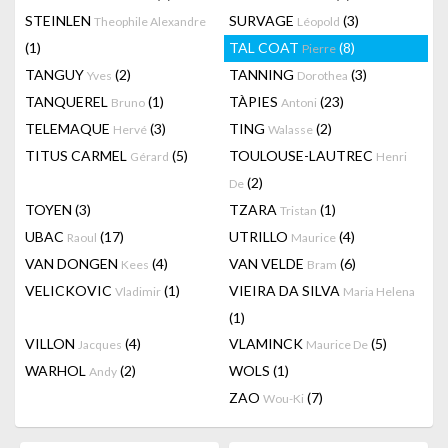
STEINLEN
SURVAGE
(3)
Theophile Alexandre
Léopold
(1)
TAL COAT
(8)
Pierre
TANGUY
(2)
TANNING
(3)
Yves
Dorothea
TANQUEREL
(1)
TÀPIES
(23)
Bruno
Antoni
TELEMAQUE
(3)
TING
(2)
Hervé
Walasse
TITUS CARMEL
(5)
TOULOUSE-LAUTREC
Gérard
Henri
(2)
De
TOYEN
(3)
TZARA
(1)
Tristan
UBAC
(17)
UTRILLO
(4)
Raoul
Maurice
VAN DONGEN
(4)
VAN VELDE
(6)
Kees
Bram
VELICKOVIC
(1)
VIEIRA DA SILVA
Vladimir
Maria Helena
(1)
VILLON
(4)
VLAMINCK
(5)
Jacques
Maurice De
WARHOL
(2)
WOLS
(1)
Andy
ZAO
(7)
Wou-Ki