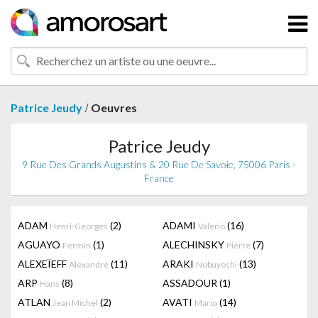
/
Patrice Jeudy
Oeuvres
Patrice Jeudy
9 Rue Des Grands Augustins & 20 Rue De Savoie, 75006 Paris -
France
ADAM
(2)
ADAMI
(16)
Henri-Georges
Valerio
AGUAYO
(1)
ALECHINSKY
(7)
Fermin
Pierre
ALEXEÏEFF
(11)
ARAKI
(13)
Alexandre
Nobuyoshi
ARP
(8)
ASSADOUR
(1)
Hans
ATLAN
(2)
AVATI
(14)
Jean Michel
Mario