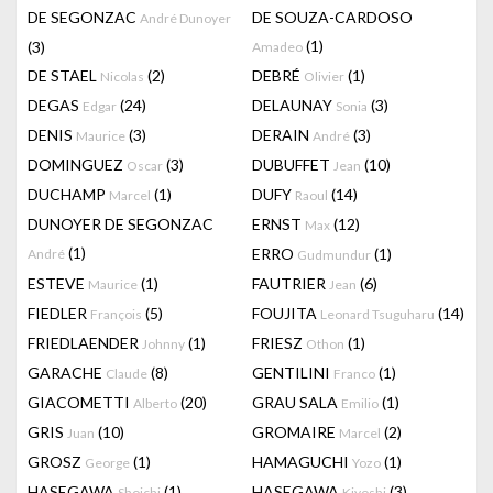
DE SEGONZAC
DE SOUZA-CARDOSO
André Dunoyer
(1)
(3)
Amadeo
DE STAEL
(2)
DEBRÉ
(1)
Nicolas
Olivier
DEGAS
(24)
DELAUNAY
(3)
Edgar
Sonia
DENIS
(3)
DERAIN
(3)
Maurice
André
DOMINGUEZ
(3)
DUBUFFET
(10)
Oscar
Jean
DUCHAMP
(1)
DUFY
(14)
Marcel
Raoul
DUNOYER DE SEGONZAC
ERNST
(12)
Max
(1)
ERRO
(1)
André
Gudmundur
ESTEVE
(1)
FAUTRIER
(6)
Maurice
Jean
FIEDLER
(5)
FOUJITA
(14)
François
Leonard Tsuguharu
FRIEDLAENDER
(1)
FRIESZ
(1)
Johnny
Othon
GARACHE
(8)
GENTILINI
(1)
Claude
Franco
GIACOMETTI
(20)
GRAU SALA
(1)
Alberto
Emilio
GRIS
(10)
GROMAIRE
(2)
Juan
Marcel
GROSZ
(1)
HAMAGUCHI
(1)
George
Yozo
HASEGAWA
(1)
HASEGAWA
(3)
Shoichi
Kiyoshi